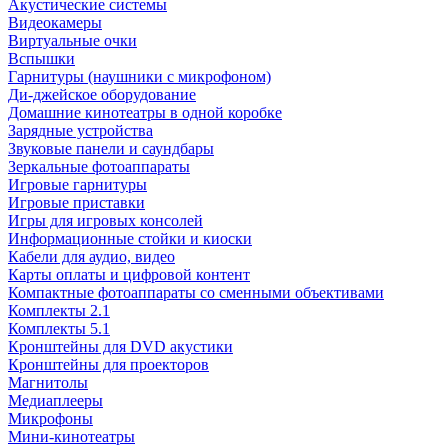
Акустические системы
Видеокамеры
Виртуальные очки
Вспышки
Гарнитуры (наушники с микрофоном)
Ди-джейское оборудование
Домашние кинотеатры в одной коробке
Зарядные устройства
Звуковые панели и саундбары
Зеркальные фотоаппараты
Игровые гарнитуры
Игровые приставки
Игры для игровых консолей
Информационные стойки и киоски
Кабели для аудио, видео
Карты оплаты и цифровой контент
Компактные фотоаппараты со сменными объективами
Комплекты 2.1
Комплекты 5.1
Кронштейны для DVD акустики
Кронштейны для проекторов
Магнитолы
Медиаплееры
Микрофоны
Мини-кинотеатры