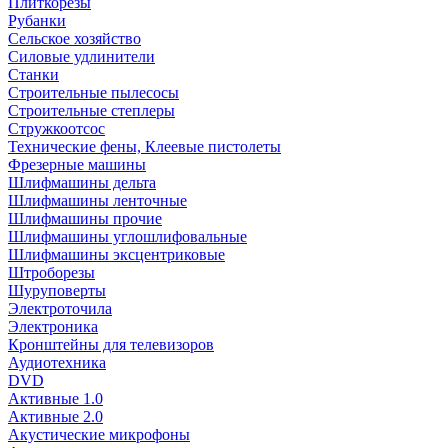
Плиткорезы
Рубанки
Сельское хозяйство
Силовые удлинители
Станки
Строительные пылесосы
Строительные степлеры
Стружкоотсос
Технические фены, Клеевые пистолеты
Фрезерные машины
Шлифмашины дельта
Шлифмашины ленточные
Шлифмашины прочие
Шлифмашины углошлифовальные
Шлифмашины эксцентриковые
Штроборезы
Шуруповерты
Электроточила
Электроника
Кронштейны для телевизоров
Аудиотехника
DVD
Активные 1.0
Активные 2.0
Акустические микрофоны