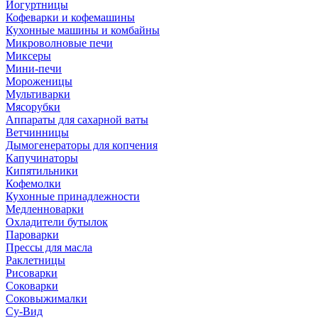
Йогуртницы
Кофеварки и кофемашины
Кухонные машины и комбайны
Микроволновые печи
Миксеры
Мини-печи
Мороженицы
Мультиварки
Мясорубки
Аппараты для сахарной ваты
Ветчинницы
Дымогенераторы для копчения
Капучинаторы
Кипятильники
Кофемолки
Кухонные принадлежности
Медленноварки
Охладители бутылок
Пароварки
Прессы для масла
Раклетницы
Рисоварки
Соковарки
Соковыжималки
Су-Вид