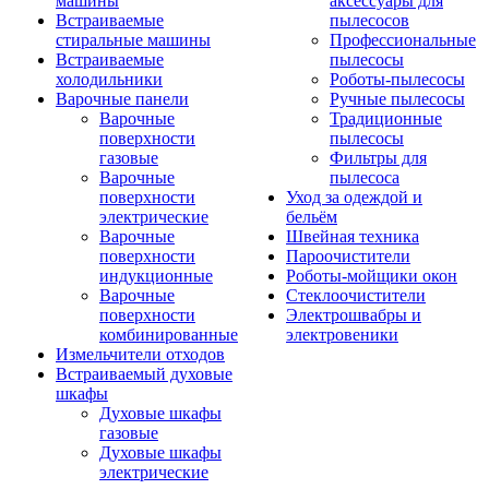
машины
аксессуары для
Встраиваемые
пылесосов
стиральные машины
Профессиональные
Встраиваемые
пылесосы
холодильники
Роботы-пылесосы
Варочные панели
Ручные пылесосы
Варочные
Традиционные
поверхности
пылесосы
газовые
Фильтры для
Варочные
пылесоса
поверхности
Уход за одеждой и
электрические
бельём
Варочные
Швейная техника
поверхности
Пароочистители
индукционные
Роботы-мойщики окон
Варочные
Стеклоочистители
поверхности
Электрошвабры и
комбинированные
электровеники
Измельчители отходов
Встраиваемый духовые
шкафы
Духовые шкафы
газовые
Духовые шкафы
электрические