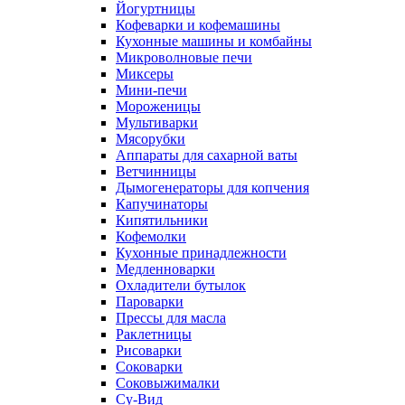
Йогуртницы
Кофеварки и кофемашины
Кухонные машины и комбайны
Микроволновые печи
Миксеры
Мини-печи
Мороженицы
Мультиварки
Мясорубки
Аппараты для сахарной ваты
Ветчинницы
Дымогенераторы для копчения
Капучинаторы
Кипятильники
Кофемолки
Кухонные принадлежности
Медленноварки
Охладители бутылок
Пароварки
Прессы для масла
Раклетницы
Рисоварки
Соковарки
Соковыжималки
Су-Вид