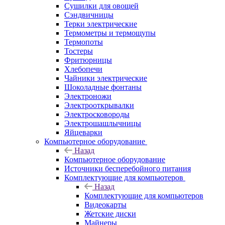
Сушилки для овощей
Сэндвичницы
Терки электрические
Термометры и термощупы
Термопоты
Тостеры
Фритюрницы
Хлебопечи
Чайники электрические
Шоколадные фонтаны
Электроножи
Электрооткрывалки
Электросковороды
Электрошашлычницы
Яйцеварки
Компьютерное оборудование
Назад
Компьютерное оборудование
Источники бесперебойного питания
Комплектующие для компьютеров
Назад
Комплектующие для компьютеров
Видеокарты
Жетские диски
Майнеры