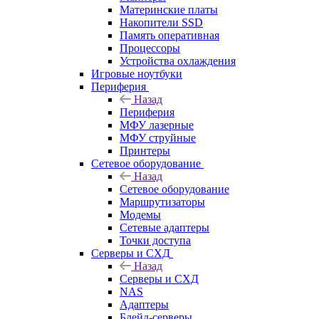
Материнские платы
Накопители SSD
Память оперативная
Процессоры
Устройства охлаждения
Игровые ноутбуки
Периферия
Назад
Периферия
МФУ лазерные
МФУ струйные
Принтеры
Сетевое оборудование
Назад
Сетевое оборудование
Маршрутизаторы
Модемы
Сетевые адаптеры
Точки доступа
Серверы и СХД
Назад
Серверы и СХД
NAS
Адаптеры
Блейд-серверы