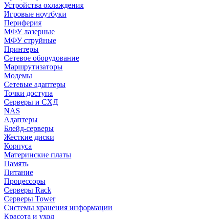
Устройства охлаждения
Игровые ноутбуки
Периферия
МФУ лазерные
МФУ струйные
Принтеры
Сетевое оборудование
Маршрутизаторы
Модемы
Сетевые адаптеры
Точки доступа
Серверы и СХД
NAS
Адаптеры
Блейд-серверы
Жесткие диски
Корпуса
Материнские платы
Память
Питание
Процессоры
Серверы Rack
Серверы Tower
Системы хранения информации
Красота и уход