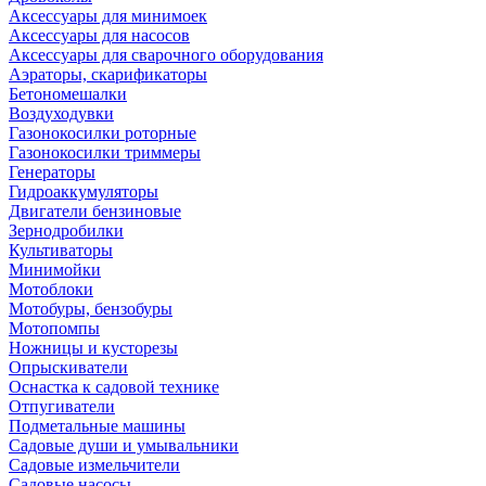
Аксессуары для минимоек
Аксессуары для насосов
Аксессуары для сварочного оборудования
Аэраторы, скарификаторы
Бетономешалки
Воздуходувки
Газонокосилки роторные
Газонокосилки триммеры
Генераторы
Гидроаккумуляторы
Двигатели бензиновые
Зернодробилки
Культиваторы
Минимойки
Мотоблоки
Мотобуры, бензобуры
Мотопомпы
Ножницы и кусторезы
Опрыскиватели
Оснастка к садовой технике
Отпугиватели
Подметальные машины
Садовые души и умывальники
Садовые измельчители
Садовые насосы