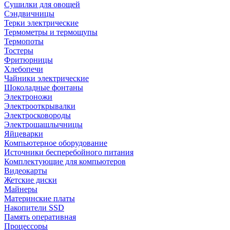
Сушилки для овощей
Сэндвичницы
Терки электрические
Термометры и термощупы
Термопоты
Тостеры
Фритюрницы
Хлебопечи
Чайники электрические
Шоколадные фонтаны
Электроножи
Электрооткрывалки
Электросковороды
Электрошашлычницы
Яйцеварки
Компьютерное оборудование
Источники бесперебойного питания
Комплектующие для компьютеров
Видеокарты
Жетские диски
Майнеры
Материнские платы
Накопители SSD
Память оперативная
Процессоры