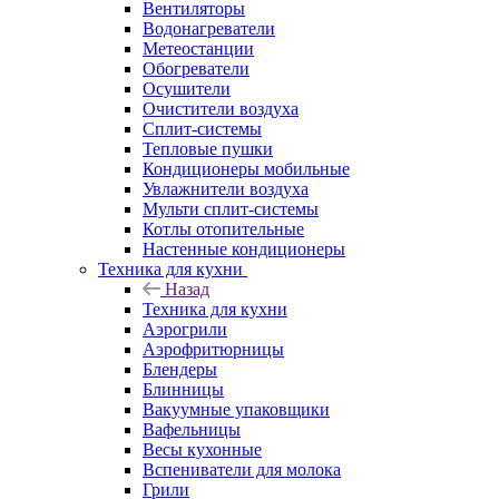
Вентиляторы
Водонагреватели
Метеостанции
Обогреватели
Осушители
Очистители воздуха
Сплит-системы
Тепловые пушки
Кондиционеры мобильные
Увлажнители воздуха
Мульти сплит-системы
Котлы отопительные
Настенные кондиционеры
Техника для кухни
Назад
Техника для кухни
Аэрогрили
Аэрофритюрницы
Блендеры
Блинницы
Вакуумные упаковщики
Вафельницы
Весы кухонные
Вспениватели для молока
Грили