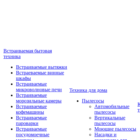
Встраиваемая бытовая
техника
Встраиваемые вытяжки
Встраеваемые винные
шкафы
Встраиваемые
микроволновые печи
Техника для дома
Встраиваемые
морозильные камеры
Пылесосы
Встраиваемые
Автомобильные
т
кофемашины
пылесосы
Встраиваемые
Вертикальные
пароварки
пылесосы
Встраиваемые
Моющие пылесосы
посудомоечные
Насадки и