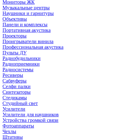
Мониторы ЖК
Музыкальные центры
Наушники и гарнитуры
Объективы
Панели и комплексы
Портативная акустика
Проекторы
Проигрыватели винила
Профессиональная акустика
Пульты ДУ
Радиобудильники
Радиоприемники
Радиосистемы
Ресиверы
Сабвуферы
Селфи палки
Синтезаторы
Стедикамы
Студийный свет
Усилители
Усилители для наушников
Устройства громкой связи
Фотоаппараты
Чехлы
Штативы