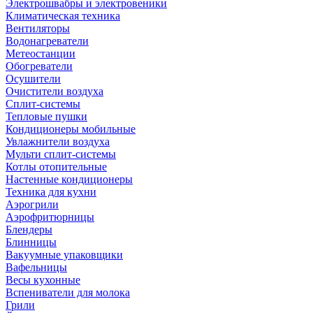
Электрошвабры и электровеники
Климатическая техника
Вентиляторы
Водонагреватели
Метеостанции
Обогреватели
Осушители
Очистители воздуха
Сплит-системы
Тепловые пушки
Кондиционеры мобильные
Увлажнители воздуха
Мульти сплит-системы
Котлы отопительные
Настенные кондиционеры
Техника для кухни
Аэрогрили
Аэрофритюрницы
Блендеры
Блинницы
Вакуумные упаковщики
Вафельницы
Весы кухонные
Вспениватели для молока
Грили