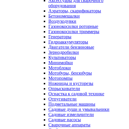
Аксессуары для сварочного
оборудования
Аэраторы, скарификаторы
Бетономешалки
Воздуходувки
Газонокосилки роторные
Газонокосилки триммеры
Генераторы
Гидроаккумуляторы
Двигатели бензиновые
Зернодробилки
Культиваторы
Минимойки
Мотоблоки
Мотобуры, бензобуры
Мотопомпы
Ножницы и кусторезы
Опрыскиватели
Оснастка к садовой технике
Отпугиватели
Подметальные машины
Садовые души и умывальники
Садовые измельчители
Садовые насосы
Сварочные аппараты