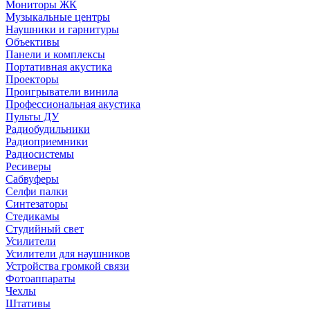
Мониторы ЖК
Музыкальные центры
Наушники и гарнитуры
Объективы
Панели и комплексы
Портативная акустика
Проекторы
Проигрыватели винила
Профессиональная акустика
Пульты ДУ
Радиобудильники
Радиоприемники
Радиосистемы
Ресиверы
Сабвуферы
Селфи палки
Синтезаторы
Стедикамы
Студийный свет
Усилители
Усилители для наушников
Устройства громкой связи
Фотоаппараты
Чехлы
Штативы