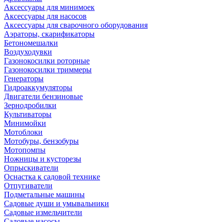
Аксессуары для минимоек
Аксессуары для насосов
Аксессуары для сварочного оборудования
Аэраторы, скарификаторы
Бетономешалки
Воздуходувки
Газонокосилки роторные
Газонокосилки триммеры
Генераторы
Гидроаккумуляторы
Двигатели бензиновые
Зернодробилки
Культиваторы
Минимойки
Мотоблоки
Мотобуры, бензобуры
Мотопомпы
Ножницы и кусторезы
Опрыскиватели
Оснастка к садовой технике
Отпугиватели
Подметальные машины
Садовые души и умывальники
Садовые измельчители
Садовые насосы