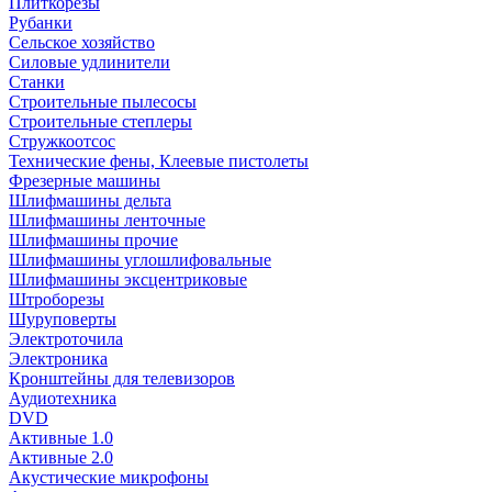
Плиткорезы
Рубанки
Сельское хозяйство
Силовые удлинители
Станки
Строительные пылесосы
Строительные степлеры
Стружкоотсос
Технические фены, Клеевые пистолеты
Фрезерные машины
Шлифмашины дельта
Шлифмашины ленточные
Шлифмашины прочие
Шлифмашины углошлифовальные
Шлифмашины эксцентриковые
Штроборезы
Шуруповерты
Электроточила
Электроника
Кронштейны для телевизоров
Аудиотехника
DVD
Активные 1.0
Активные 2.0
Акустические микрофоны