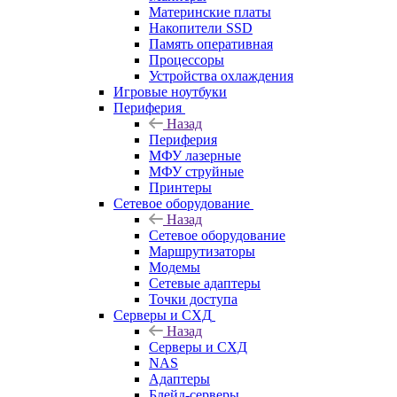
Материнские платы
Накопители SSD
Память оперативная
Процессоры
Устройства охлаждения
Игровые ноутбуки
Периферия
Назад
Периферия
МФУ лазерные
МФУ струйные
Принтеры
Сетевое оборудование
Назад
Сетевое оборудование
Маршрутизаторы
Модемы
Сетевые адаптеры
Точки доступа
Серверы и СХД
Назад
Серверы и СХД
NAS
Адаптеры
Блейд-серверы