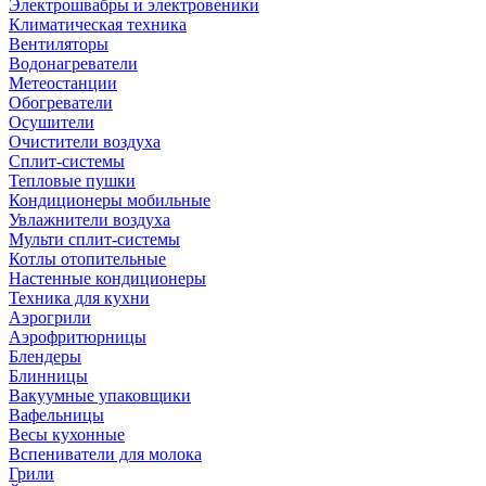
Электрошвабры и электровеники
Климатическая техника
Вентиляторы
Водонагреватели
Метеостанции
Обогреватели
Осушители
Очистители воздуха
Сплит-системы
Тепловые пушки
Кондиционеры мобильные
Увлажнители воздуха
Мульти сплит-системы
Котлы отопительные
Настенные кондиционеры
Техника для кухни
Аэрогрили
Аэрофритюрницы
Блендеры
Блинницы
Вакуумные упаковщики
Вафельницы
Весы кухонные
Вспениватели для молока
Грили