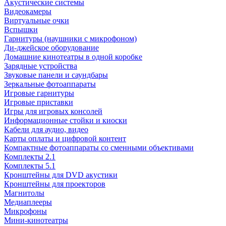
Акустические системы
Видеокамеры
Виртуальные очки
Вспышки
Гарнитуры (наушники с микрофоном)
Ди-джейское оборудование
Домашние кинотеатры в одной коробке
Зарядные устройства
Звуковые панели и саундбары
Зеркальные фотоаппараты
Игровые гарнитуры
Игровые приставки
Игры для игровых консолей
Информационные стойки и киоски
Кабели для аудио, видео
Карты оплаты и цифровой контент
Компактные фотоаппараты со сменными объективами
Комплекты 2.1
Комплекты 5.1
Кронштейны для DVD акустики
Кронштейны для проекторов
Магнитолы
Медиаплееры
Микрофоны
Мини-кинотеатры