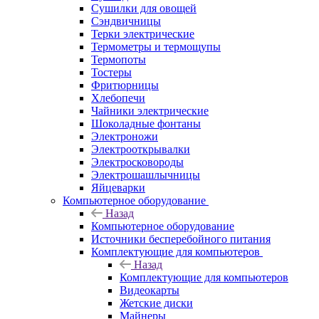
Сушилки для овощей
Сэндвичницы
Терки электрические
Термометры и термощупы
Термопоты
Тостеры
Фритюрницы
Хлебопечи
Чайники электрические
Шоколадные фонтаны
Электроножи
Электрооткрывалки
Электросковороды
Электрошашлычницы
Яйцеварки
Компьютерное оборудование
Назад
Компьютерное оборудование
Источники бесперебойного питания
Комплектующие для компьютеров
Назад
Комплектующие для компьютеров
Видеокарты
Жетские диски
Майнеры