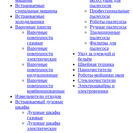
машины
аксессуары для
Встраиваемые
пылесосов
стиральные машины
Профессиональные
Встраиваемые
пылесосы
холодильники
Роботы-пылесосы
Варочные панели
Ручные пылесосы
Варочные
Традиционные
поверхности
пылесосы
газовые
Фильтры для
Варочные
пылесоса
поверхности
Уход за одеждой и
электрические
бельём
Варочные
Швейная техника
поверхности
Пароочистители
индукционные
Роботы-мойщики окон
Варочные
Стеклоочистители
поверхности
Электрошвабры и
комбинированные
электровеники
Измельчители отходов
Встраиваемый духовые
шкафы
Духовые шкафы
газовые
Духовые шкафы
электрические