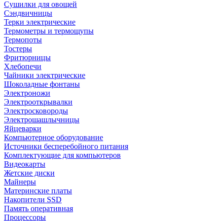
Сушилки для овощей
Сэндвичницы
Терки электрические
Термометры и термощупы
Термопоты
Тостеры
Фритюрницы
Хлебопечи
Чайники электрические
Шоколадные фонтаны
Электроножи
Электрооткрывалки
Электросковороды
Электрошашлычницы
Яйцеварки
Компьютерное оборудование
Источники бесперебойного питания
Комплектующие для компьютеров
Видеокарты
Жетские диски
Майнеры
Материнские платы
Накопители SSD
Память оперативная
Процессоры