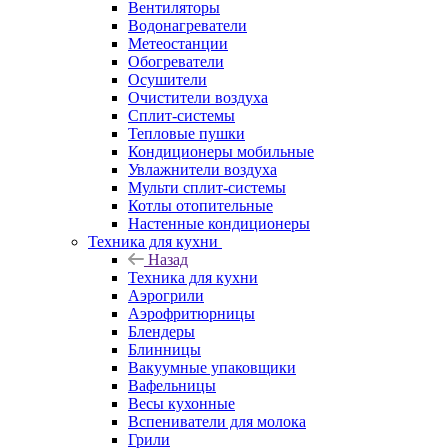
Вентиляторы
Водонагреватели
Метеостанции
Обогреватели
Осушители
Очистители воздуха
Сплит-системы
Тепловые пушки
Кондиционеры мобильные
Увлажнители воздуха
Мульти сплит-системы
Котлы отопительные
Настенные кондиционеры
Техника для кухни
Назад
Техника для кухни
Аэрогрили
Аэрофритюрницы
Блендеры
Блинницы
Вакуумные упаковщики
Вафельницы
Весы кухонные
Вспениватели для молока
Грили