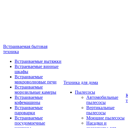
Встраиваемая бытовая
техника
Встраиваемые вытяжки
Встраеваемые винные
шкафы
Встраиваемые
микроволновые печи
Техника для дома
Встраиваемые
морозильные камеры
Пылесосы
Встраиваемые
Автомобильные
т
кофемашины
пылесосы
Встраиваемые
Вертикальные
пароварки
пылесосы
Встраиваемые
Моющие пылесосы
посудомоечные
Насадки и