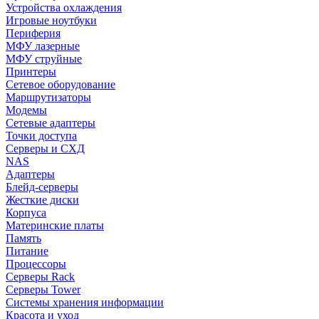
Устройства охлаждения
Игровые ноутбуки
Периферия
МФУ лазерные
МФУ струйные
Принтеры
Сетевое оборудование
Маршрутизаторы
Модемы
Сетевые адаптеры
Точки доступа
Серверы и СХД
NAS
Адаптеры
Блейд-серверы
Жесткие диски
Корпуса
Материнские платы
Память
Питание
Процессоры
Серверы Rack
Серверы Tower
Системы хранения информации
Красота и уход