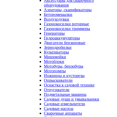
Аксессуары для сварочного
оборудования
Аэраторы, скарификаторы
Бетономешалки
Воздуходувки
Газонокосилки роторные
Газонокосилки триммеры
Генераторы
Гидроаккумуляторы
Двигатели бензиновые
Зернодробилки
Культиваторы
Минимойки
Мотоблоки
Мотобуры, бензобуры
Мотопомпы
Ножницы и кусторезы
Опрыскиватели
Оснастка к садовой технике
Отпугиватели
Подметальные машины
Садовые души и умывальники
Садовые измельчители
Садовые насосы
Сварочные аппараты