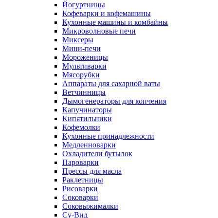
Йогуртницы
Кофеварки и кофемашины
Кухонные машины и комбайны
Микроволновые печи
Миксеры
Мини-печи
Мороженицы
Мультиварки
Мясорубки
Аппараты для сахарной ваты
Ветчинницы
Дымогенераторы для копчения
Капучинаторы
Кипятильники
Кофемолки
Кухонные принадлежности
Медленноварки
Охладители бутылок
Пароварки
Прессы для масла
Раклетницы
Рисоварки
Соковарки
Соковыжималки
Су-Вид