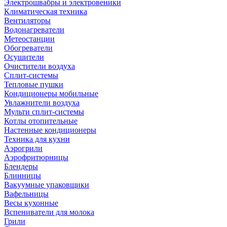
Электрошвабры и электровеники
Климатическая техника
Вентиляторы
Водонагреватели
Метеостанции
Обогреватели
Осушители
Очистители воздуха
Сплит-системы
Тепловые пушки
Кондиционеры мобильные
Увлажнители воздуха
Мульти сплит-системы
Котлы отопительные
Настенные кондиционеры
Техника для кухни
Аэрогрили
Аэрофритюрницы
Блендеры
Блинницы
Вакуумные упаковщики
Вафельницы
Весы кухонные
Вспениватели для молока
Грили