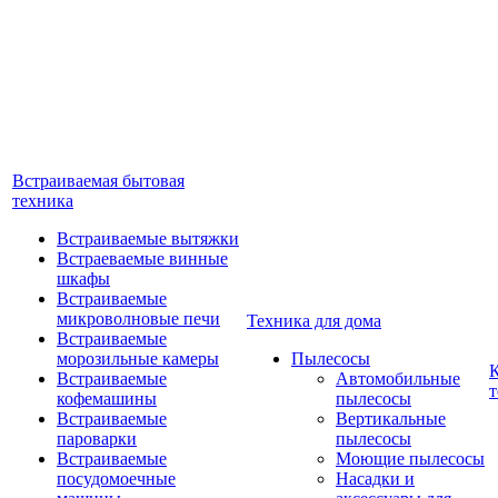
Встраиваемая бытовая
техника
Встраиваемые вытяжки
Встраеваемые винные
шкафы
Встраиваемые
микроволновые печи
Техника для дома
Встраиваемые
морозильные камеры
Пылесосы
Встраиваемые
Автомобильные
т
кофемашины
пылесосы
Встраиваемые
Вертикальные
пароварки
пылесосы
Встраиваемые
Моющие пылесосы
посудомоечные
Насадки и