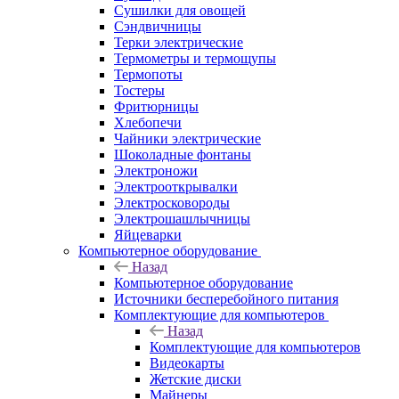
Сушилки для овощей
Сэндвичницы
Терки электрические
Термометры и термощупы
Термопоты
Тостеры
Фритюрницы
Хлебопечи
Чайники электрические
Шоколадные фонтаны
Электроножи
Электрооткрывалки
Электросковороды
Электрошашлычницы
Яйцеварки
Компьютерное оборудование
Назад
Компьютерное оборудование
Источники бесперебойного питания
Комплектующие для компьютеров
Назад
Комплектующие для компьютеров
Видеокарты
Жетские диски
Майнеры