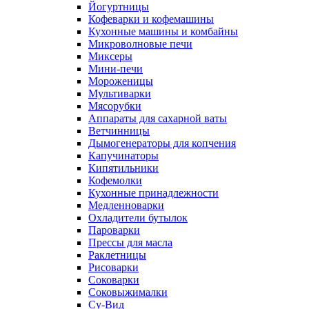
Йогуртницы
Кофеварки и кофемашины
Кухонные машины и комбайны
Микроволновые печи
Миксеры
Мини-печи
Мороженицы
Мультиварки
Мясорубки
Аппараты для сахарной ваты
Ветчинницы
Дымогенераторы для копчения
Капучинаторы
Кипятильники
Кофемолки
Кухонные принадлежности
Медленноварки
Охладители бутылок
Пароварки
Прессы для масла
Раклетницы
Рисоварки
Соковарки
Соковыжималки
Су-Вид