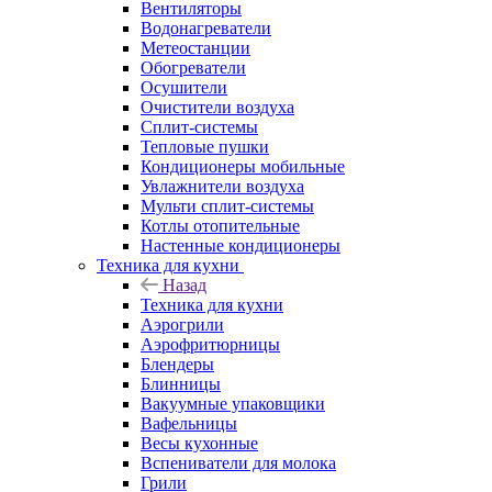
Вентиляторы
Водонагреватели
Метеостанции
Обогреватели
Осушители
Очистители воздуха
Сплит-системы
Тепловые пушки
Кондиционеры мобильные
Увлажнители воздуха
Мульти сплит-системы
Котлы отопительные
Настенные кондиционеры
Техника для кухни
Назад
Техника для кухни
Аэрогрили
Аэрофритюрницы
Блендеры
Блинницы
Вакуумные упаковщики
Вафельницы
Весы кухонные
Вспениватели для молока
Грили