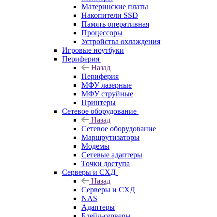
Материнские платы
Накопители SSD
Память оперативная
Процессоры
Устройства охлаждения
Игровые ноутбуки
Периферия
Назад
Периферия
МФУ лазерные
МФУ струйные
Принтеры
Сетевое оборудование
Назад
Сетевое оборудование
Маршрутизаторы
Модемы
Сетевые адаптеры
Точки доступа
Серверы и СХД
Назад
Серверы и СХД
NAS
Адаптеры
Блейд-серверы