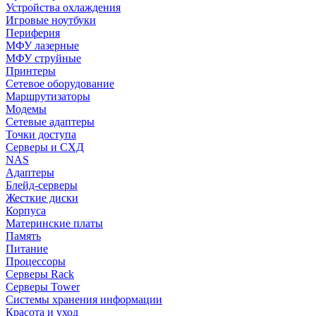
Устройства охлаждения
Игровые ноутбуки
Периферия
МФУ лазерные
МФУ струйные
Принтеры
Сетевое оборудование
Маршрутизаторы
Модемы
Сетевые адаптеры
Точки доступа
Серверы и СХД
NAS
Адаптеры
Блейд-серверы
Жесткие диски
Корпуса
Материнские платы
Память
Питание
Процессоры
Серверы Rack
Серверы Tower
Системы хранения информации
Красота и уход