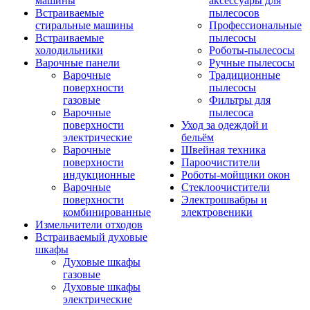
машины
аксессуары для
Встраиваемые
пылесосов
стиральные машины
Профессиональные
Встраиваемые
пылесосы
холодильники
Роботы-пылесосы
Варочные панели
Ручные пылесосы
Варочные
Традиционные
поверхности
пылесосы
газовые
Фильтры для
Варочные
пылесоса
поверхности
Уход за одеждой и
электрические
бельём
Варочные
Швейная техника
поверхности
Пароочистители
индукционные
Роботы-мойщики окон
Варочные
Стеклоочистители
поверхности
Электрошвабры и
комбинированные
электровеники
Измельчители отходов
Встраиваемый духовые
шкафы
Духовые шкафы
газовые
Духовые шкафы
электрические