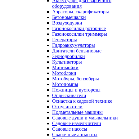
Аксессуары для сварочного
оборудования
Аэраторы, скарификаторы
Бетономешалки
Воздуходувки
Газонокосилки роторные
Газонокосилки триммеры
Генераторы
Гидроаккумуляторы
Двигатели бензиновые
Зернодробилки
Культиваторы
Минимойки
Мотоблоки
Мотобуры, бензобуры
Мотопомпы
Ножницы и кусторезы
Опрыскиватели
Оснастка к садовой технике
Отпугиватели
Подметальные машины
Садовые души и умывальники
Садовые измельчители
Садовые насосы
Сварочные аппараты