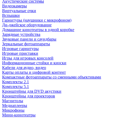
Акустические системы
Видеокамеры
Виртуальные очки
Вспышки
Гарнитуры (наушники с микрофоном)
Ди-джейское оборудование
Домашние кинотеатры в одной коробке
Зарядные устройства
Звуковые панели и саундбары
Зеркальные фотоаппараты
Игровые гарнитуры
Игровые приставки
Игры для игровых консолей
Информационные стойки и киоски
Кабели для аудио, видео
Карты оплаты и цифровой контент
Компактные фотоаппараты со сменными объективами
Комплекты 2.1
Комплекты 5.1
Кронштейны для DVD акустики
Кронштейны для проекторов
Магнитолы
Медиаплееры
Микрофоны
Мини-кинотеатры