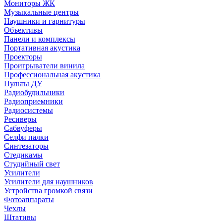
Мониторы ЖК
Музыкальные центры
Наушники и гарнитуры
Объективы
Панели и комплексы
Портативная акустика
Проекторы
Проигрыватели винила
Профессиональная акустика
Пульты ДУ
Радиобудильники
Радиоприемники
Радиосистемы
Ресиверы
Сабвуферы
Селфи палки
Синтезаторы
Стедикамы
Студийный свет
Усилители
Усилители для наушников
Устройства громкой связи
Фотоаппараты
Чехлы
Штативы