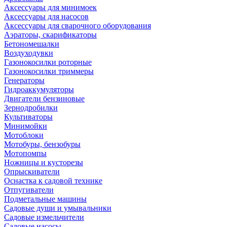
Аксессуары для минимоек
Аксессуары для насосов
Аксессуары для сварочного оборудования
Аэраторы, скарификаторы
Бетономешалки
Воздуходувки
Газонокосилки роторные
Газонокосилки триммеры
Генераторы
Гидроаккумуляторы
Двигатели бензиновые
Зернодробилки
Культиваторы
Минимойки
Мотоблоки
Мотобуры, бензобуры
Мотопомпы
Ножницы и кусторезы
Опрыскиватели
Оснастка к садовой технике
Отпугиватели
Подметальные машины
Садовые души и умывальники
Садовые измельчители
Садовые насосы