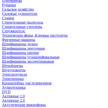
Плиткорезы
Рубанки
Сельское хозяйство
Силовые удлинители
Станки
Строительные пылесосы
Строительные степлеры
Стружкоотсос
Технические фены, Клеевые пистолеты
Фрезерные машины
Шлифмашины дельта
Шлифмашины ленточные
Шлифмашины прочие
Шлифмашины углошлифовальные
Шлифмашины эксцентриковые
Штроборезы
Шуруповерты
Электроточила
Электроника
Кронштейны для телевизоров
Аудиотехника
DVD
Активные 1.0
Активные 2.0
Акустические микрофоны