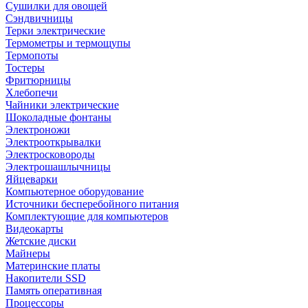
Сушилки для овощей
Сэндвичницы
Терки электрические
Термометры и термощупы
Термопоты
Тостеры
Фритюрницы
Хлебопечи
Чайники электрические
Шоколадные фонтаны
Электроножи
Электрооткрывалки
Электросковороды
Электрошашлычницы
Яйцеварки
Компьютерное оборудование
Источники бесперебойного питания
Комплектующие для компьютеров
Видеокарты
Жетские диски
Майнеры
Материнские платы
Накопители SSD
Память оперативная
Процессоры