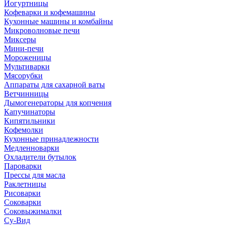
Йогуртницы
Кофеварки и кофемашины
Кухонные машины и комбайны
Микроволновые печи
Миксеры
Мини-печи
Мороженицы
Мультиварки
Мясорубки
Аппараты для сахарной ваты
Ветчинницы
Дымогенераторы для копчения
Капучинаторы
Кипятильники
Кофемолки
Кухонные принадлежности
Медленноварки
Охладители бутылок
Пароварки
Прессы для масла
Раклетницы
Рисоварки
Соковарки
Соковыжималки
Су-Вид