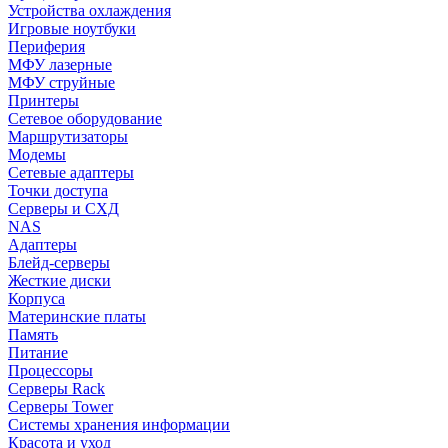
Устройства охлаждения
Игровые ноутбуки
Периферия
МФУ лазерные
МФУ струйные
Принтеры
Сетевое оборудование
Маршрутизаторы
Модемы
Сетевые адаптеры
Точки доступа
Серверы и СХД
NAS
Адаптеры
Блейд-серверы
Жесткие диски
Корпуса
Материнские платы
Память
Питание
Процессоры
Серверы Rack
Серверы Tower
Системы хранения информации
Красота и уход