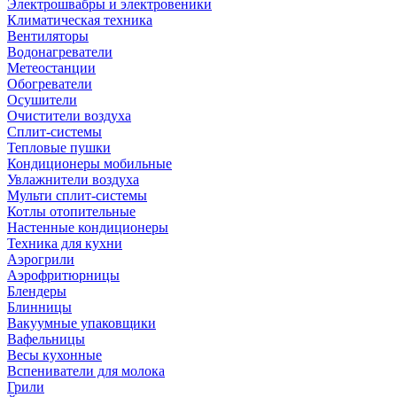
Электрошвабры и электровеники
Климатическая техника
Вентиляторы
Водонагреватели
Метеостанции
Обогреватели
Осушители
Очистители воздуха
Сплит-системы
Тепловые пушки
Кондиционеры мобильные
Увлажнители воздуха
Мульти сплит-системы
Котлы отопительные
Настенные кондиционеры
Техника для кухни
Аэрогрили
Аэрофритюрницы
Блендеры
Блинницы
Вакуумные упаковщики
Вафельницы
Весы кухонные
Вспениватели для молока
Грили