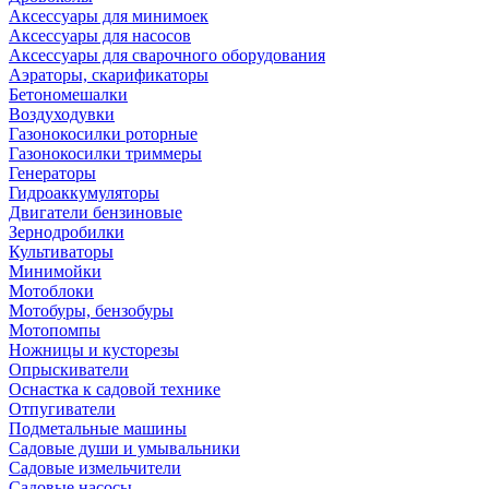
Аксессуары для минимоек
Аксессуары для насосов
Аксессуары для сварочного оборудования
Аэраторы, скарификаторы
Бетономешалки
Воздуходувки
Газонокосилки роторные
Газонокосилки триммеры
Генераторы
Гидроаккумуляторы
Двигатели бензиновые
Зернодробилки
Культиваторы
Минимойки
Мотоблоки
Мотобуры, бензобуры
Мотопомпы
Ножницы и кусторезы
Опрыскиватели
Оснастка к садовой технике
Отпугиватели
Подметальные машины
Садовые души и умывальники
Садовые измельчители
Садовые насосы