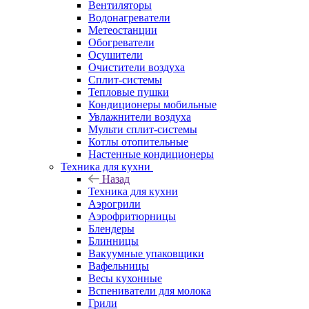
Вентиляторы
Водонагреватели
Метеостанции
Обогреватели
Осушители
Очистители воздуха
Сплит-системы
Тепловые пушки
Кондиционеры мобильные
Увлажнители воздуха
Мульти сплит-системы
Котлы отопительные
Настенные кондиционеры
Техника для кухни
Назад
Техника для кухни
Аэрогрили
Аэрофритюрницы
Блендеры
Блинницы
Вакуумные упаковщики
Вафельницы
Весы кухонные
Вспениватели для молока
Грили