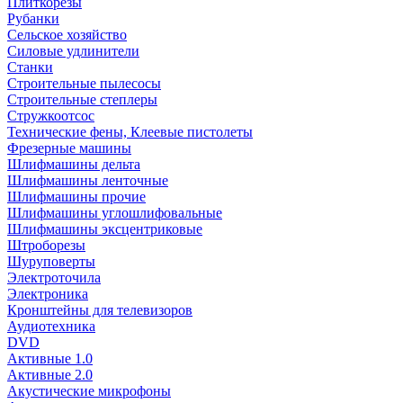
Плиткорезы
Рубанки
Сельское хозяйство
Силовые удлинители
Станки
Строительные пылесосы
Строительные степлеры
Стружкоотсос
Технические фены, Клеевые пистолеты
Фрезерные машины
Шлифмашины дельта
Шлифмашины ленточные
Шлифмашины прочие
Шлифмашины углошлифовальные
Шлифмашины эксцентриковые
Штроборезы
Шуруповерты
Электроточила
Электроника
Кронштейны для телевизоров
Аудиотехника
DVD
Активные 1.0
Активные 2.0
Акустические микрофоны