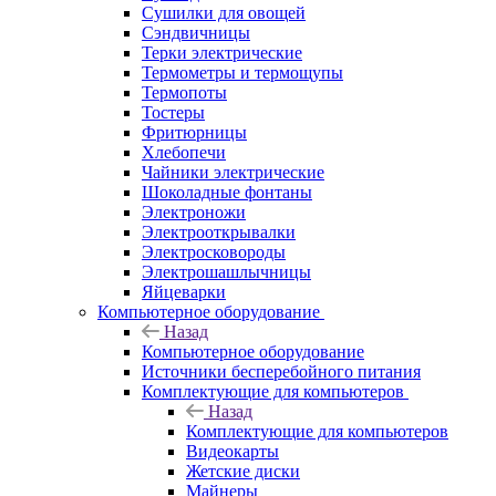
Сушилки для овощей
Сэндвичницы
Терки электрические
Термометры и термощупы
Термопоты
Тостеры
Фритюрницы
Хлебопечи
Чайники электрические
Шоколадные фонтаны
Электроножи
Электрооткрывалки
Электросковороды
Электрошашлычницы
Яйцеварки
Компьютерное оборудование
Назад
Компьютерное оборудование
Источники бесперебойного питания
Комплектующие для компьютеров
Назад
Комплектующие для компьютеров
Видеокарты
Жетские диски
Майнеры