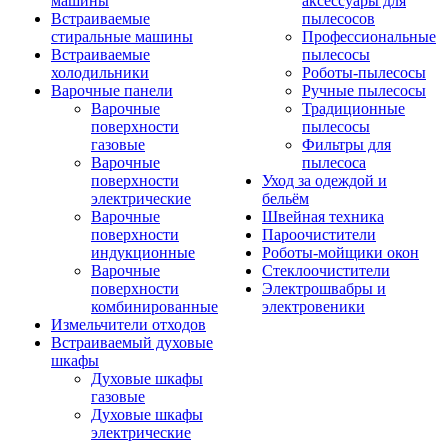
машины
аксессуары для
Встраиваемые
пылесосов
стиральные машины
Профессиональные
Встраиваемые
пылесосы
холодильники
Роботы-пылесосы
Варочные панели
Ручные пылесосы
Варочные
Традиционные
поверхности
пылесосы
газовые
Фильтры для
Варочные
пылесоса
поверхности
Уход за одеждой и
электрические
бельём
Варочные
Швейная техника
поверхности
Пароочистители
индукционные
Роботы-мойщики окон
Варочные
Стеклоочистители
поверхности
Электрошвабры и
комбинированные
электровеники
Измельчители отходов
Встраиваемый духовые
шкафы
Духовые шкафы
газовые
Духовые шкафы
электрические