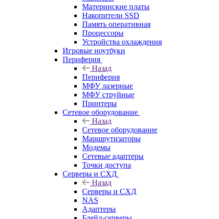
Материнские платы
Накопители SSD
Память оперативная
Процессоры
Устройства охлаждения
Игровые ноутбуки
Периферия
Назад
Периферия
МФУ лазерные
МФУ струйные
Принтеры
Сетевое оборудование
Назад
Сетевое оборудование
Маршрутизаторы
Модемы
Сетевые адаптеры
Точки доступа
Серверы и СХД
Назад
Серверы и СХД
NAS
Адаптеры
Блейд-серверы