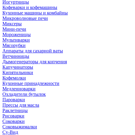
Йогуртницы
Кофеварки и кофемашины
Кухонные машины и комбайны
Микроволновые печи
Миксеры
Мини-печи
Мороженицы
Мультиварки
Мясорубки
Аппараты для сахарной ваты
Ветчинницы
Дымогенераторы для копчения
Капучинаторы
Кипятильники
Кофемолки
Кухонные принадлежности
Медленноварки
Охладители бутылок
Пароварки
Прессы для масла
Раклетницы
Рисоварки
Соковарки
Соковыжималки
Су-Вид