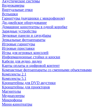
Акустические системы
Видеокамеры
Виртуальные очки
Вспышки
Гарнитуры (наушники с микрофоном)
Ди-джейское оборудование
Домашние кинотеатры в одной коробке
Зарядные устройства
Звуковые панели и саундбары
Зеркальные фотоаппараты
Игровые гарнитуры
Игровые приставки
Игры для игровых консолей
Информационные стойки и киоски
Кабели для аудио, видео
Карты оплаты и цифровой контент
Компактные фотоаппараты со сменными объективами
Комплекты 2.1
Комплекты 5.1
Кронштейны для DVD акустики
Кронштейны для проекторов
Магнитолы
Медиаплееры
Микрофоны
Мини-кинотеатры