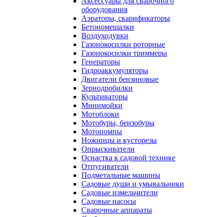
Аксессуары для сварочного
оборудования
Аэраторы, скарификаторы
Бетономешалки
Воздуходувки
Газонокосилки роторные
Газонокосилки триммеры
Генераторы
Гидроаккумуляторы
Двигатели бензиновые
Зернодробилки
Культиваторы
Минимойки
Мотоблоки
Мотобуры, бензобуры
Мотопомпы
Ножницы и кусторезы
Опрыскиватели
Оснастка к садовой технике
Отпугиватели
Подметальные машины
Садовые души и умывальники
Садовые измельчители
Садовые насосы
Сварочные аппараты