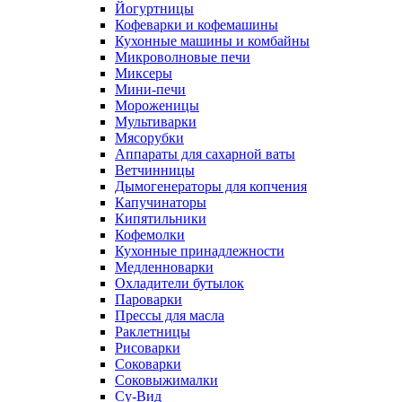
Йогуртницы
Кофеварки и кофемашины
Кухонные машины и комбайны
Микроволновые печи
Миксеры
Мини-печи
Мороженицы
Мультиварки
Мясорубки
Аппараты для сахарной ваты
Ветчинницы
Дымогенераторы для копчения
Капучинаторы
Кипятильники
Кофемолки
Кухонные принадлежности
Медленноварки
Охладители бутылок
Пароварки
Прессы для масла
Раклетницы
Рисоварки
Соковарки
Соковыжималки
Су-Вид