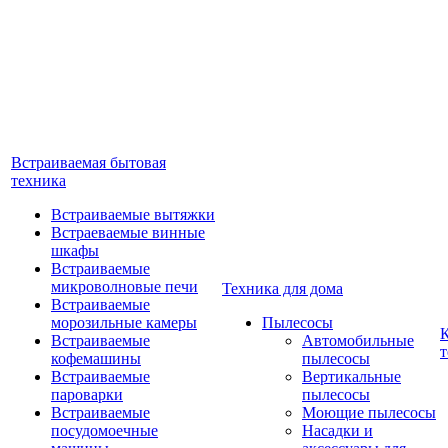
Встраиваемая бытовая
техника
Встраиваемые вытяжки
Встраеваемые винные
шкафы
Встраиваемые
микроволновые печи
Техника для дома
Встраиваемые
морозильные камеры
Пылесосы
Встраиваемые
Автомобильные
т
кофемашины
пылесосы
Встраиваемые
Вертикальные
пароварки
пылесосы
Встраиваемые
Моющие пылесосы
посудомоечные
Насадки и