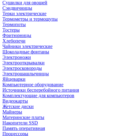
Сушилки для овощей
Сэндвичницы
Терки электрические
Термометры и термощупы
Термопоты
Тостеры
Фритюрницы
Хлебопечи
Чайники электрические
Шоколадные фонтаны
Электроножи
Электрооткрывалки
Электросковороды
Электрошашлычницы
Яйцеварки
Компьютерное оборудование
Источники бесперебойного питания
Комплектующие для компьютеров
Видеокарты
Жетские диски
Майнеры
Материнские платы
Накопители SSD
Память оперативная
Процессоры