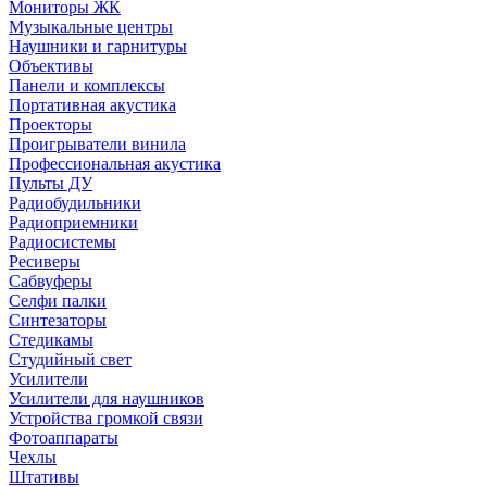
Мониторы ЖК
Музыкальные центры
Наушники и гарнитуры
Объективы
Панели и комплексы
Портативная акустика
Проекторы
Проигрыватели винила
Профессиональная акустика
Пульты ДУ
Радиобудильники
Радиоприемники
Радиосистемы
Ресиверы
Сабвуферы
Селфи палки
Синтезаторы
Стедикамы
Студийный свет
Усилители
Усилители для наушников
Устройства громкой связи
Фотоаппараты
Чехлы
Штативы