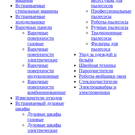
машины
аксессуары для
Встраиваемые
пылесосов
стиральные машины
Профессиональные
Встраиваемые
пылесосы
холодильники
Роботы-пылесосы
Варочные панели
Ручные пылесосы
Варочные
Традиционные
поверхности
пылесосы
газовые
Фильтры для
Варочные
пылесоса
поверхности
Уход за одеждой и
электрические
бельём
Варочные
Швейная техника
поверхности
Пароочистители
индукционные
Роботы-мойщики окон
Варочные
Стеклоочистители
поверхности
Электрошвабры и
комбинированные
электровеники
Измельчители отходов
Встраиваемый духовые
шкафы
Духовые шкафы
газовые
Духовые шкафы
электрические