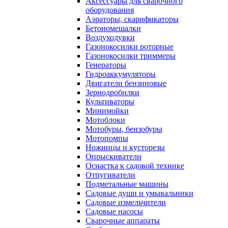
Аксессуары для сварочного
оборудования
Аэраторы, скарификаторы
Бетономешалки
Воздуходувки
Газонокосилки роторные
Газонокосилки триммеры
Генераторы
Гидроаккумуляторы
Двигатели бензиновые
Зернодробилки
Культиваторы
Минимойки
Мотоблоки
Мотобуры, бензобуры
Мотопомпы
Ножницы и кусторезы
Опрыскиватели
Оснастка к садовой технике
Отпугиватели
Подметальные машины
Садовые души и умывальники
Садовые измельчители
Садовые насосы
Сварочные аппараты