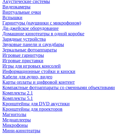
Акустические системы
Видеокамеры
Виртуальные очки
Вспышки
Гарнитуры (наушники с микрофоном)
Ди-джейское оборудование
Домашние кинотеатры в одной коробке
Зарядные устройства
Звуковые панели и саундбары
Зеркальные фотоаппараты
Игровые гарнитуры
Игровые приставки
Игры для игровых консолей
Информационные стойки и киоски
Кабели для аудио, видео
Карты оплаты и цифровой контент
Компактные фотоаппараты со сменными объективами
Комплекты 2.1
Комплекты 5.1
Кронштейны для DVD акустики
Кронштейны для проекторов
Магнитолы
Медиаплееры
Микрофоны
Мини-кинотеатры