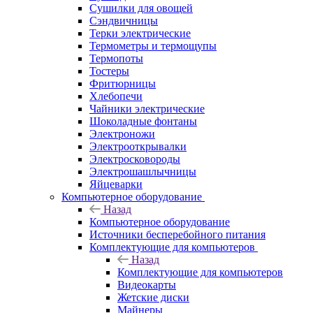
Сушилки для овощей
Сэндвичницы
Терки электрические
Термометры и термощупы
Термопоты
Тостеры
Фритюрницы
Хлебопечи
Чайники электрические
Шоколадные фонтаны
Электроножи
Электрооткрывалки
Электросковороды
Электрошашлычницы
Яйцеварки
Компьютерное оборудование
Назад
Компьютерное оборудование
Источники бесперебойного питания
Комплектующие для компьютеров
Назад
Комплектующие для компьютеров
Видеокарты
Жетские диски
Майнеры