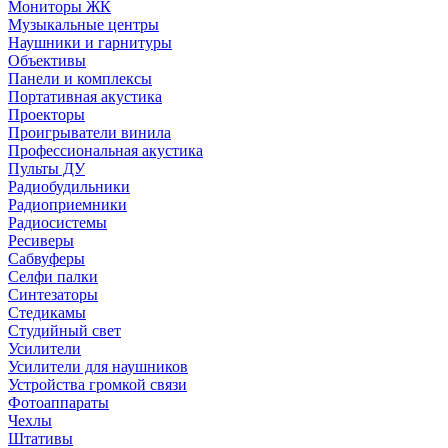
Мониторы ЖК
Музыкальные центры
Наушники и гарнитуры
Объективы
Панели и комплексы
Портативная акустика
Проекторы
Проигрыватели винила
Профессиональная акустика
Пульты ДУ
Радиобудильники
Радиоприемники
Радиосистемы
Ресиверы
Сабвуферы
Селфи палки
Синтезаторы
Стедикамы
Студийный свет
Усилители
Усилители для наушников
Устройства громкой связи
Фотоаппараты
Чехлы
Штативы