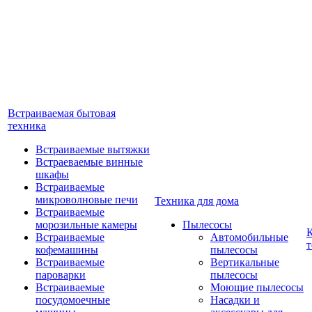
Встраиваемая бытовая
техника
Встраиваемые вытяжки
Встраеваемые винные
шкафы
Встраиваемые
микроволновые печи
Техника для дома
Встраиваемые
морозильные камеры
Пылесосы
Встраиваемые
Автомобильные
т
кофемашины
пылесосы
Встраиваемые
Вертикальные
пароварки
пылесосы
Встраиваемые
Моющие пылесосы
посудомоечные
Насадки и