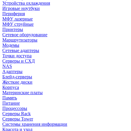
Устройства охлаждения
Игровые ноутбуки
Периферия
МФУ лазерные
МФУ струйные
Принтеры
Сетевое оборудование
Маршрутизаторы
Модемы
Сетевые адаптеры
Точки доступа
Серверы и СХД
NAS
Адаптеры
Блейд-серверы
Жесткие диски
Корпуса
Материнские платы
Память
Питание
Процессоры
Серверы Rack
Серверы Tower
Системы хранения информации
Красота и уход