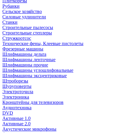
Плиткорезы
Рубанки
Сельское хозяйство
Силовые удлинители
Станки
Строительные пылесосы
Строительные степлеры
Стружкоотсос
Технические фены, Клеевые пистолеты
Фрезерные машины
Шлифмашины дельта
Шлифмашины ленточные
Шлифмашины прочие
Шлифмашины углошлифовальные
Шлифмашины эксцентриковые
Штроборезы
Шуруповерты
Электроточила
Электроника
Кронштейны для телевизоров
Аудиотехника
DVD
Активные 1.0
Активные 2.0
Акустические микрофоны