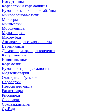
Йогуртницы
Кофеварки и кофемашины
Кухонные машины и комбайны
Микроволновые печи
Миксеры
Мини-печи
Мороженицы
Мультиварки
Мясорубки
Аппараты для сахарной ваты
Ветчинницы
Дымогенераторы для копчения
Капучинаторы
Кипятильники
Кофемолки
Кухонные принадлежности
Медленноварки
Охладители бутылок
Пароварки
Прессы для масла
Раклетницы
Рисоварки
Соковарки
Соковыжималки
Су-Вид