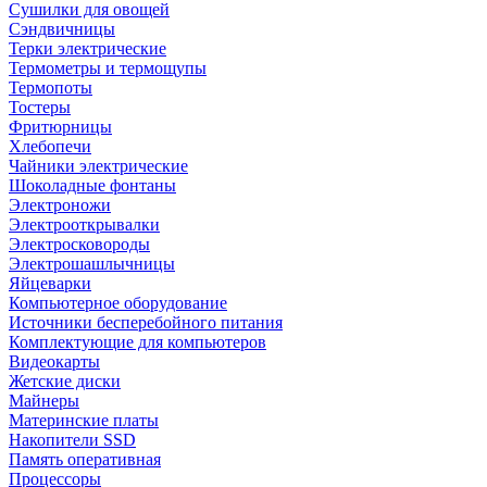
Сушилки для овощей
Сэндвичницы
Терки электрические
Термометры и термощупы
Термопоты
Тостеры
Фритюрницы
Хлебопечи
Чайники электрические
Шоколадные фонтаны
Электроножи
Электрооткрывалки
Электросковороды
Электрошашлычницы
Яйцеварки
Компьютерное оборудование
Источники бесперебойного питания
Комплектующие для компьютеров
Видеокарты
Жетские диски
Майнеры
Материнские платы
Накопители SSD
Память оперативная
Процессоры