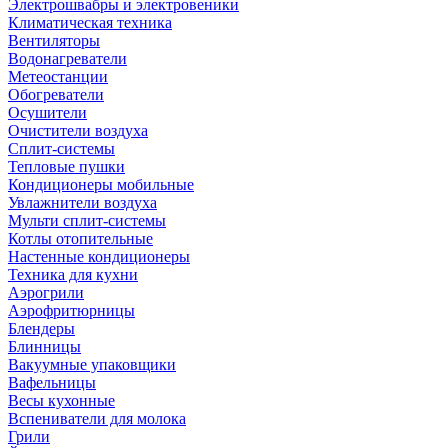
Электрошвабры и электровеники
Климатическая техника
Вентиляторы
Водонагреватели
Метеостанции
Обогреватели
Осушители
Очистители воздуха
Сплит-системы
Тепловые пушки
Кондиционеры мобильные
Увлажнители воздуха
Мульти сплит-системы
Котлы отопительные
Настенные кондиционеры
Техника для кухни
Аэрогрили
Аэрофритюрницы
Блендеры
Блинницы
Вакуумные упаковщики
Вафельницы
Весы кухонные
Вспениватели для молока
Грили