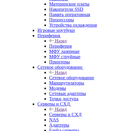
Материнские платы
Накопители SSD
Память оперативная
Процессоры
Устройства охлаждения
Игровые ноутбуки
Периферия
Назад
Периферия
МФУ лазерные
МФУ струйные
Принтеры
Сетевое оборудование
Назад
Сетевое оборудование
Маршрутизаторы
Модемы
Сетевые адаптеры
Точки доступа
Серверы и СХД
Назад
Серверы и СХД
NAS
Адаптеры
Блейд-серверы