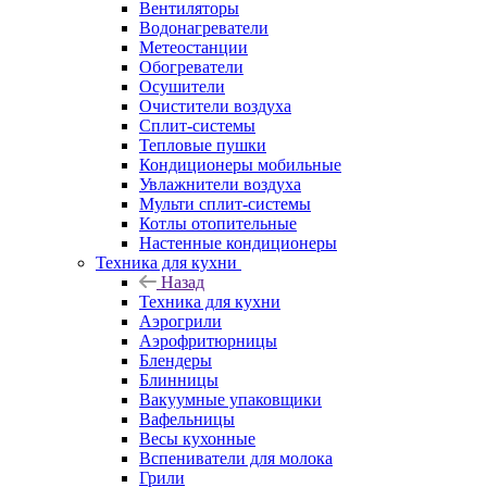
Вентиляторы
Водонагреватели
Метеостанции
Обогреватели
Осушители
Очистители воздуха
Сплит-системы
Тепловые пушки
Кондиционеры мобильные
Увлажнители воздуха
Мульти сплит-системы
Котлы отопительные
Настенные кондиционеры
Техника для кухни
Назад
Техника для кухни
Аэрогрили
Аэрофритюрницы
Блендеры
Блинницы
Вакуумные упаковщики
Вафельницы
Весы кухонные
Вспениватели для молока
Грили