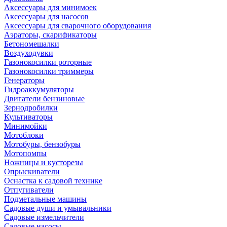
Аксессуары для минимоек
Аксессуары для насосов
Аксессуары для сварочного оборудования
Аэраторы, скарификаторы
Бетономешалки
Воздуходувки
Газонокосилки роторные
Газонокосилки триммеры
Генераторы
Гидроаккумуляторы
Двигатели бензиновые
Зернодробилки
Культиваторы
Минимойки
Мотоблоки
Мотобуры, бензобуры
Мотопомпы
Ножницы и кусторезы
Опрыскиватели
Оснастка к садовой технике
Отпугиватели
Подметальные машины
Садовые души и умывальники
Садовые измельчители
Садовые насосы