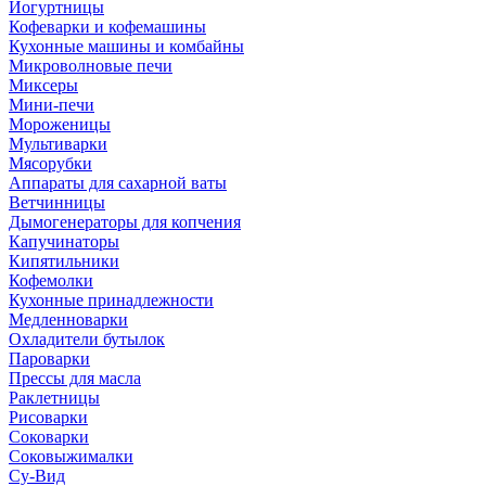
Йогуртницы
Кофеварки и кофемашины
Кухонные машины и комбайны
Микроволновые печи
Миксеры
Мини-печи
Мороженицы
Мультиварки
Мясорубки
Аппараты для сахарной ваты
Ветчинницы
Дымогенераторы для копчения
Капучинаторы
Кипятильники
Кофемолки
Кухонные принадлежности
Медленноварки
Охладители бутылок
Пароварки
Прессы для масла
Раклетницы
Рисоварки
Соковарки
Соковыжималки
Су-Вид