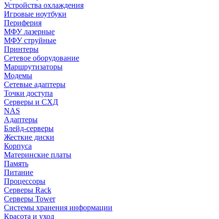
Устройства охлаждения
Игровые ноутбуки
Периферия
МФУ лазерные
МФУ струйные
Принтеры
Сетевое оборудование
Маршрутизаторы
Модемы
Сетевые адаптеры
Точки доступа
Серверы и СХД
NAS
Адаптеры
Блейд-серверы
Жесткие диски
Корпуса
Материнские платы
Память
Питание
Процессоры
Серверы Rack
Серверы Tower
Системы хранения информации
Красота и уход