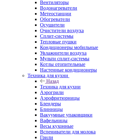
Вентиляторы
Водонагреватели
Метеостанции
Обогреватели
Осушители
Очистители воздуха
Сплит-системы
Тепловые пушки
Кондиционеры мобильные
Увлажнители воздуха
Мульти сплит-системы
Котлы отопительные
Настенные кондиционеры
Техника для кухни
Назад
Техника для кухни
Аэрогрили
Аэрофритюрницы
Блендеры
Блинницы
Вакуумные упаковщики
Вафельницы
Весы кухонные
Вспениватели для молока
Грили