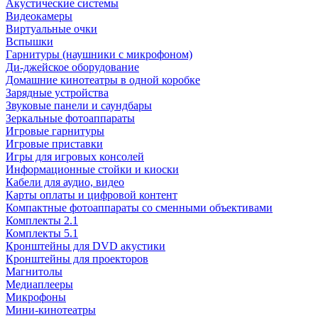
Акустические системы
Видеокамеры
Виртуальные очки
Вспышки
Гарнитуры (наушники с микрофоном)
Ди-джейское оборудование
Домашние кинотеатры в одной коробке
Зарядные устройства
Звуковые панели и саундбары
Зеркальные фотоаппараты
Игровые гарнитуры
Игровые приставки
Игры для игровых консолей
Информационные стойки и киоски
Кабели для аудио, видео
Карты оплаты и цифровой контент
Компактные фотоаппараты со сменными объективами
Комплекты 2.1
Комплекты 5.1
Кронштейны для DVD акустики
Кронштейны для проекторов
Магнитолы
Медиаплееры
Микрофоны
Мини-кинотеатры