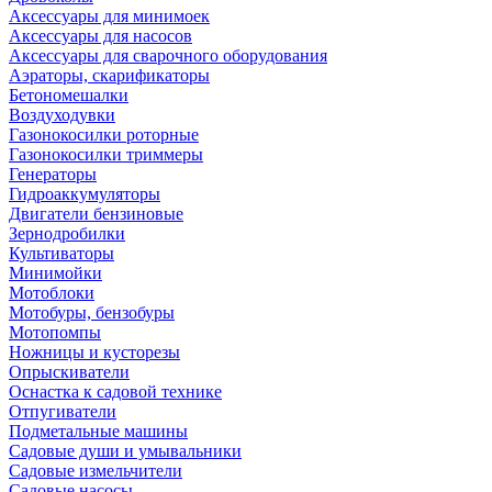
Аксессуары для минимоек
Аксессуары для насосов
Аксессуары для сварочного оборудования
Аэраторы, скарификаторы
Бетономешалки
Воздуходувки
Газонокосилки роторные
Газонокосилки триммеры
Генераторы
Гидроаккумуляторы
Двигатели бензиновые
Зернодробилки
Культиваторы
Минимойки
Мотоблоки
Мотобуры, бензобуры
Мотопомпы
Ножницы и кусторезы
Опрыскиватели
Оснастка к садовой технике
Отпугиватели
Подметальные машины
Садовые души и умывальники
Садовые измельчители
Садовые насосы