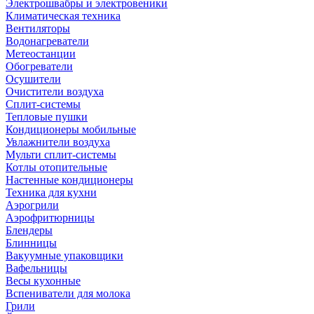
Электрошвабры и электровеники
Климатическая техника
Вентиляторы
Водонагреватели
Метеостанции
Обогреватели
Осушители
Очистители воздуха
Сплит-системы
Тепловые пушки
Кондиционеры мобильные
Увлажнители воздуха
Мульти сплит-системы
Котлы отопительные
Настенные кондиционеры
Техника для кухни
Аэрогрили
Аэрофритюрницы
Блендеры
Блинницы
Вакуумные упаковщики
Вафельницы
Весы кухонные
Вспениватели для молока
Грили