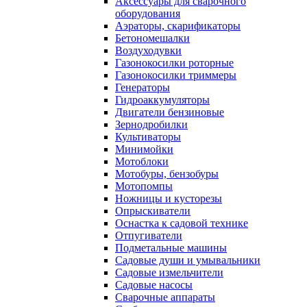
Аксессуары для сварочного
оборудования
Аэраторы, скарификаторы
Бетономешалки
Воздуходувки
Газонокосилки роторные
Газонокосилки триммеры
Генераторы
Гидроаккумуляторы
Двигатели бензиновые
Зернодробилки
Культиваторы
Минимойки
Мотоблоки
Мотобуры, бензобуры
Мотопомпы
Ножницы и кусторезы
Опрыскиватели
Оснастка к садовой технике
Отпугиватели
Подметальные машины
Садовые души и умывальники
Садовые измельчители
Садовые насосы
Сварочные аппараты