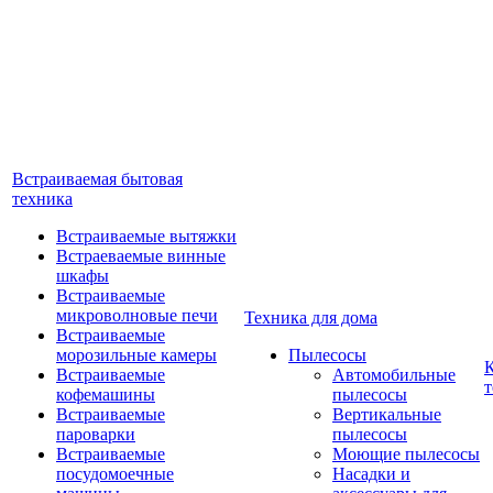
Встраиваемая бытовая
техника
Встраиваемые вытяжки
Встраеваемые винные
шкафы
Встраиваемые
микроволновые печи
Техника для дома
Встраиваемые
морозильные камеры
Пылесосы
Встраиваемые
Автомобильные
т
кофемашины
пылесосы
Встраиваемые
Вертикальные
пароварки
пылесосы
Встраиваемые
Моющие пылесосы
посудомоечные
Насадки и