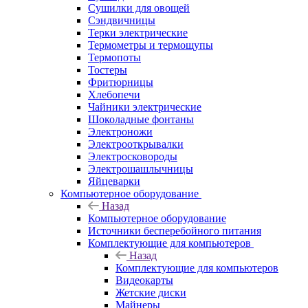
Сушилки для овощей
Сэндвичницы
Терки электрические
Термометры и термощупы
Термопоты
Тостеры
Фритюрницы
Хлебопечи
Чайники электрические
Шоколадные фонтаны
Электроножи
Электрооткрывалки
Электросковороды
Электрошашлычницы
Яйцеварки
Компьютерное оборудование
Назад
Компьютерное оборудование
Источники бесперебойного питания
Комплектующие для компьютеров
Назад
Комплектующие для компьютеров
Видеокарты
Жетские диски
Майнеры