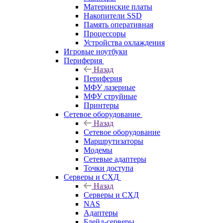
Материнские платы
Накопители SSD
Память оперативная
Процессоры
Устройства охлаждения
Игровые ноутбуки
Периферия
Назад
Периферия
МФУ лазерные
МФУ струйные
Принтеры
Сетевое оборудование
Назад
Сетевое оборудование
Маршрутизаторы
Модемы
Сетевые адаптеры
Точки доступа
Серверы и СХД
Назад
Серверы и СХД
NAS
Адаптеры
Блейд-серверы