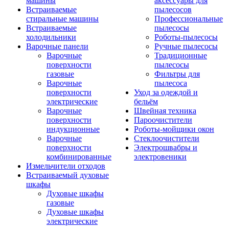
машины
аксессуары для
Встраиваемые
пылесосов
стиральные машины
Профессиональные
Встраиваемые
пылесосы
холодильники
Роботы-пылесосы
Варочные панели
Ручные пылесосы
Варочные
Традиционные
поверхности
пылесосы
газовые
Фильтры для
Варочные
пылесоса
поверхности
Уход за одеждой и
электрические
бельём
Варочные
Швейная техника
поверхности
Пароочистители
индукционные
Роботы-мойщики окон
Варочные
Стеклоочистители
поверхности
Электрошвабры и
комбинированные
электровеники
Измельчители отходов
Встраиваемый духовые
шкафы
Духовые шкафы
газовые
Духовые шкафы
электрические