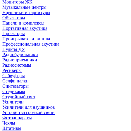
Мониторы ЖК
Музыкальные центры
Наушники и гарнитуры
Объективы
Панели и комплексы
Портативная акустика
Проекторы
Проигрыватели винила
Профессиональная акустика
Пульты ДУ
Радиобудильники
Радиоприемники
Радиосистемы
Ресиверы
Сабвуферы
Селфи палки
Синтезаторы
Стедикамы
Студийный свет
Усилители
Усилители для наушников
Устройства громкой связи
Фотоаппараты
Чехлы
Штативы