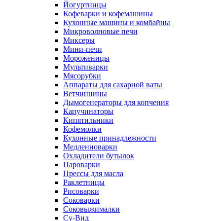
Йогуртницы
Кофеварки и кофемашины
Кухонные машины и комбайны
Микроволновые печи
Миксеры
Мини-печи
Мороженицы
Мультиварки
Мясорубки
Аппараты для сахарной ваты
Ветчинницы
Дымогенераторы для копчения
Капучинаторы
Кипятильники
Кофемолки
Кухонные принадлежности
Медленноварки
Охладители бутылок
Пароварки
Прессы для масла
Раклетницы
Рисоварки
Соковарки
Соковыжималки
Су-Вид