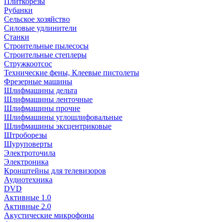
Плиткорезы
Рубанки
Сельское хозяйство
Силовые удлинители
Станки
Строительные пылесосы
Строительные степлеры
Стружкоотсос
Технические фены, Клеевые пистолеты
Фрезерные машины
Шлифмашины дельта
Шлифмашины ленточные
Шлифмашины прочие
Шлифмашины углошлифовальные
Шлифмашины эксцентриковые
Штроборезы
Шуруповерты
Электроточила
Электроника
Кронштейны для телевизоров
Аудиотехника
DVD
Активные 1.0
Активные 2.0
Акустические микрофоны