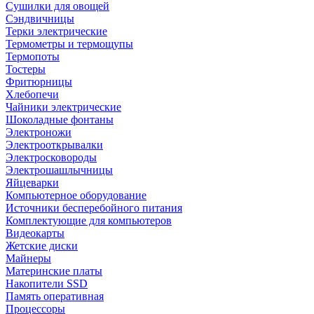
Сушилки для овощей
Сэндвичницы
Терки электрические
Термометры и термощупы
Термопоты
Тостеры
Фритюрницы
Хлебопечи
Чайники электрические
Шоколадные фонтаны
Электроножи
Электрооткрывалки
Электросковороды
Электрошашлычницы
Яйцеварки
Компьютерное оборудование
Источники бесперебойного питания
Комплектующие для компьютеров
Видеокарты
Жетские диски
Майнеры
Материнские платы
Накопители SSD
Память оперативная
Процессоры