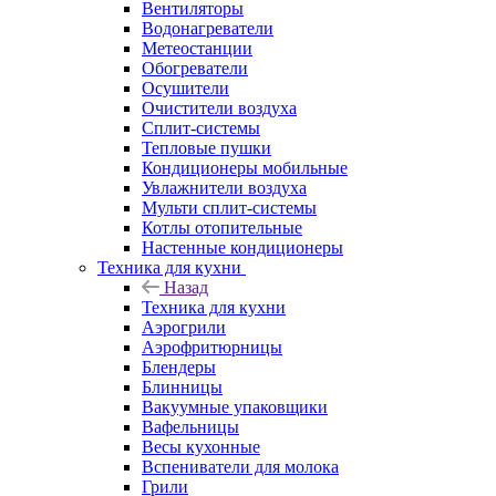
Вентиляторы
Водонагреватели
Метеостанции
Обогреватели
Осушители
Очистители воздуха
Сплит-системы
Тепловые пушки
Кондиционеры мобильные
Увлажнители воздуха
Мульти сплит-системы
Котлы отопительные
Настенные кондиционеры
Техника для кухни
Назад
Техника для кухни
Аэрогрили
Аэрофритюрницы
Блендеры
Блинницы
Вакуумные упаковщики
Вафельницы
Весы кухонные
Вспениватели для молока
Грили