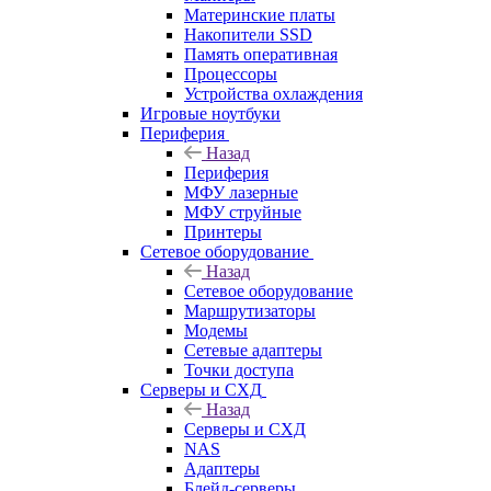
Материнские платы
Накопители SSD
Память оперативная
Процессоры
Устройства охлаждения
Игровые ноутбуки
Периферия
Назад
Периферия
МФУ лазерные
МФУ струйные
Принтеры
Сетевое оборудование
Назад
Сетевое оборудование
Маршрутизаторы
Модемы
Сетевые адаптеры
Точки доступа
Серверы и СХД
Назад
Серверы и СХД
NAS
Адаптеры
Блейд-серверы