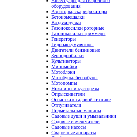
Аксессуары для сварочного
оборудования
Аэраторы, скарификаторы
Бетономешалки
Воздуходувки
Газонокосилки роторные
Газонокосилки триммеры
Генераторы
Гидроаккумуляторы
Двигатели бензиновые
Зернодробилки
Культиваторы
Минимойки
Мотоблоки
Мотобуры, бензобуры
Мотопомпы
Ножницы и кусторезы
Опрыскиватели
Оснастка к садовой технике
Отпугиватели
Подметальные машины
Садовые души и умывальники
Садовые измельчители
Садовые насосы
Сварочные аппараты