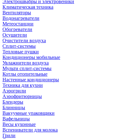
Электрошвабры и электровеники
Климатическая техника
Вентиляторы
Водонагреватели
Метеостанции
Обогреватели
Осушители
Очистители воздуха
Сплит-системы
Тепловые пушки
Кондиционеры мобильные
Увлажнители воздуха
Мульти сплит-системы
Котлы отопительные
Настенные кондиционеры
Техника для кухни
Аэрогрили
Аэрофритюрницы
Блендеры
Блинницы
Вакуумные упаковщики
Вафельницы
Весы кухонные
Вспениватели для молока
Грили