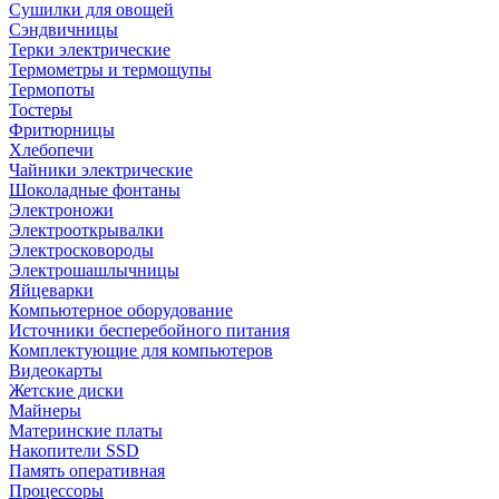
Сушилки для овощей
Сэндвичницы
Терки электрические
Термометры и термощупы
Термопоты
Тостеры
Фритюрницы
Хлебопечи
Чайники электрические
Шоколадные фонтаны
Электроножи
Электрооткрывалки
Электросковороды
Электрошашлычницы
Яйцеварки
Компьютерное оборудование
Источники бесперебойного питания
Комплектующие для компьютеров
Видеокарты
Жетские диски
Майнеры
Материнские платы
Накопители SSD
Память оперативная
Процессоры