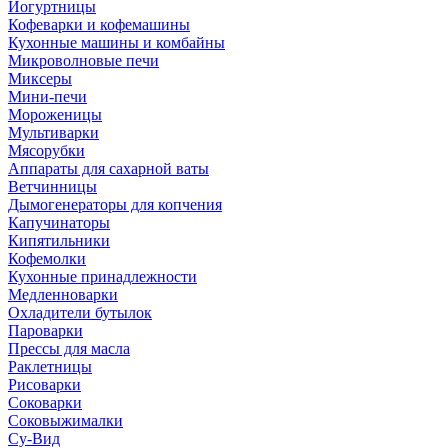
Йогуртницы
Кофеварки и кофемашины
Кухонные машины и комбайны
Микроволновые печи
Миксеры
Мини-печи
Мороженицы
Мультиварки
Мясорубки
Аппараты для сахарной ваты
Ветчинницы
Дымогенераторы для копчения
Капучинаторы
Кипятильники
Кофемолки
Кухонные принадлежности
Медленноварки
Охладители бутылок
Пароварки
Прессы для масла
Раклетницы
Рисоварки
Соковарки
Соковыжималки
Су-Вид