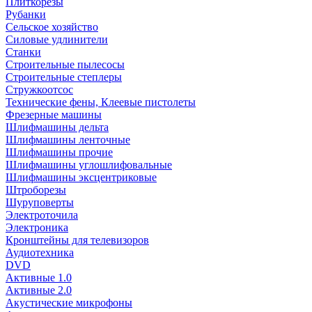
Плиткорезы
Рубанки
Сельское хозяйство
Силовые удлинители
Станки
Строительные пылесосы
Строительные степлеры
Стружкоотсос
Технические фены, Клеевые пистолеты
Фрезерные машины
Шлифмашины дельта
Шлифмашины ленточные
Шлифмашины прочие
Шлифмашины углошлифовальные
Шлифмашины эксцентриковые
Штроборезы
Шуруповерты
Электроточила
Электроника
Кронштейны для телевизоров
Аудиотехника
DVD
Активные 1.0
Активные 2.0
Акустические микрофоны