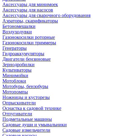
Аксессуары для минимоек
Аксессуары для насосов
Аксессуары для сварочного оборудования
Аэраторы, скарификаторы
Бетономешалки
Воздуходувки
Газонокосилки роторные
Газонокосилки триммеры
Генераторы
Гидроаккумуляторы
Двигатели бензиновые
Зернодробилки
Культиваторы
Минимойки
Мотоблоки
Мотобуры, бензобуры
Мотопомпы
Ножницы и кусторезы
Опрыскиватели
Оснастка к садовой технике
Отпугиватели
Подметальные машины
Садовые души и умывальники
Садовые измельчители
Садовые насосы