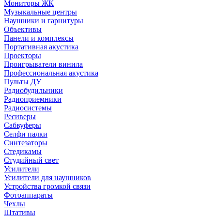
Мониторы ЖК
Музыкальные центры
Наушники и гарнитуры
Объективы
Панели и комплексы
Портативная акустика
Проекторы
Проигрыватели винила
Профессиональная акустика
Пульты ДУ
Радиобудильники
Радиоприемники
Радиосистемы
Ресиверы
Сабвуферы
Селфи палки
Синтезаторы
Стедикамы
Студийный свет
Усилители
Усилители для наушников
Устройства громкой связи
Фотоаппараты
Чехлы
Штативы