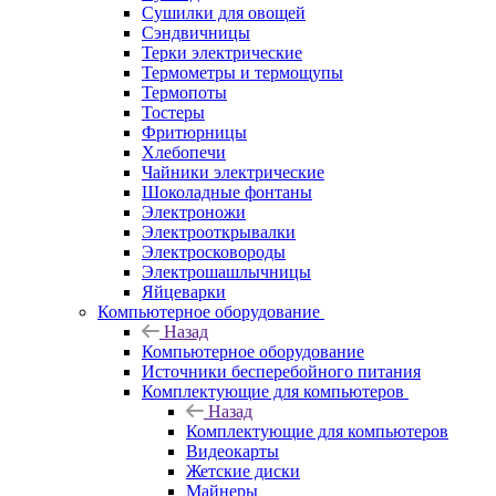
Сушилки для овощей
Сэндвичницы
Терки электрические
Термометры и термощупы
Термопоты
Тостеры
Фритюрницы
Хлебопечи
Чайники электрические
Шоколадные фонтаны
Электроножи
Электрооткрывалки
Электросковороды
Электрошашлычницы
Яйцеварки
Компьютерное оборудование
Назад
Компьютерное оборудование
Источники бесперебойного питания
Комплектующие для компьютеров
Назад
Комплектующие для компьютеров
Видеокарты
Жетские диски
Майнеры