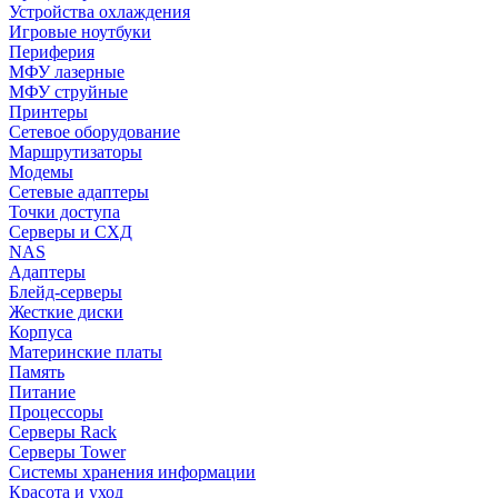
Устройства охлаждения
Игровые ноутбуки
Периферия
МФУ лазерные
МФУ струйные
Принтеры
Сетевое оборудование
Маршрутизаторы
Модемы
Сетевые адаптеры
Точки доступа
Серверы и СХД
NAS
Адаптеры
Блейд-серверы
Жесткие диски
Корпуса
Материнские платы
Память
Питание
Процессоры
Серверы Rack
Серверы Tower
Системы хранения информации
Красота и уход