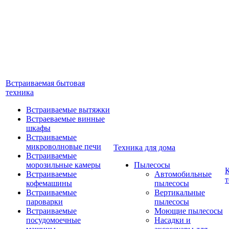
Встраиваемая бытовая
техника
Встраиваемые вытяжки
Встраеваемые винные
шкафы
Встраиваемые
микроволновые печи
Техника для дома
Встраиваемые
морозильные камеры
Пылесосы
Встраиваемые
Автомобильные
т
кофемашины
пылесосы
Встраиваемые
Вертикальные
пароварки
пылесосы
Встраиваемые
Моющие пылесосы
посудомоечные
Насадки и