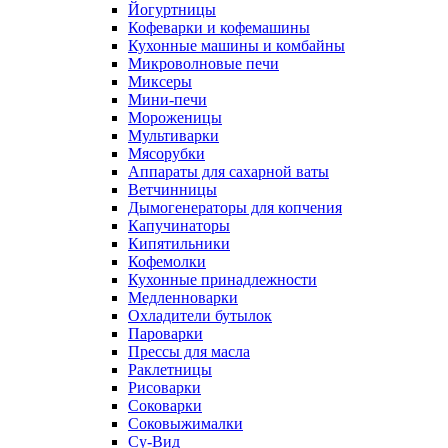
Йогуртницы
Кофеварки и кофемашины
Кухонные машины и комбайны
Микроволновые печи
Миксеры
Мини-печи
Мороженицы
Мультиварки
Мясорубки
Аппараты для сахарной ваты
Ветчинницы
Дымогенераторы для копчения
Капучинаторы
Кипятильники
Кофемолки
Кухонные принадлежности
Медленноварки
Охладители бутылок
Пароварки
Прессы для масла
Раклетницы
Рисоварки
Соковарки
Соковыжималки
Су-Вид