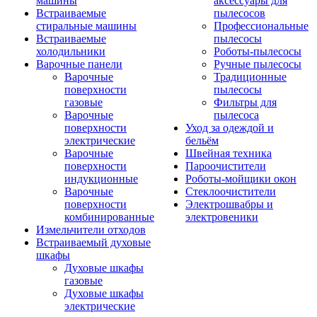
машины
аксессуары для
Встраиваемые
пылесосов
стиральные машины
Профессиональные
Встраиваемые
пылесосы
холодильники
Роботы-пылесосы
Варочные панели
Ручные пылесосы
Варочные
Традиционные
поверхности
пылесосы
газовые
Фильтры для
Варочные
пылесоса
поверхности
Уход за одеждой и
электрические
бельём
Варочные
Швейная техника
поверхности
Пароочистители
индукционные
Роботы-мойщики окон
Варочные
Стеклоочистители
поверхности
Электрошвабры и
комбинированные
электровеники
Измельчители отходов
Встраиваемый духовые
шкафы
Духовые шкафы
газовые
Духовые шкафы
электрические