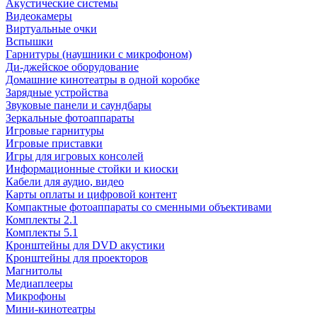
Акустические системы
Видеокамеры
Виртуальные очки
Вспышки
Гарнитуры (наушники с микрофоном)
Ди-джейское оборудование
Домашние кинотеатры в одной коробке
Зарядные устройства
Звуковые панели и саундбары
Зеркальные фотоаппараты
Игровые гарнитуры
Игровые приставки
Игры для игровых консолей
Информационные стойки и киоски
Кабели для аудио, видео
Карты оплаты и цифровой контент
Компактные фотоаппараты со сменными объективами
Комплекты 2.1
Комплекты 5.1
Кронштейны для DVD акустики
Кронштейны для проекторов
Магнитолы
Медиаплееры
Микрофоны
Мини-кинотеатры