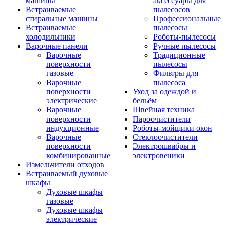
машины
аксессуары для
Встраиваемые
пылесосов
стиральные машины
Профессиональные
Встраиваемые
пылесосы
холодильники
Роботы-пылесосы
Варочные панели
Ручные пылесосы
Варочные
Традиционные
поверхности
пылесосы
газовые
Фильтры для
Варочные
пылесоса
поверхности
Уход за одеждой и
электрические
бельём
Варочные
Швейная техника
поверхности
Пароочистители
индукционные
Роботы-мойщики окон
Варочные
Стеклоочистители
поверхности
Электрошвабры и
комбинированные
электровеники
Измельчители отходов
Встраиваемый духовые
шкафы
Духовые шкафы
газовые
Духовые шкафы
электрические