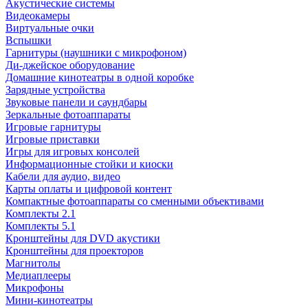
Акустические системы
Видеокамеры
Виртуальные очки
Вспышки
Гарнитуры (наушники с микрофоном)
Ди-джейское оборудование
Домашние кинотеатры в одной коробке
Зарядные устройства
Звуковые панели и саундбары
Зеркальные фотоаппараты
Игровые гарнитуры
Игровые приставки
Игры для игровых консолей
Информационные стойки и киоски
Кабели для аудио, видео
Карты оплаты и цифровой контент
Компактные фотоаппараты со сменными объективами
Комплекты 2.1
Комплекты 5.1
Кронштейны для DVD акустики
Кронштейны для проекторов
Магнитолы
Медиаплееры
Микрофоны
Мини-кинотеатры