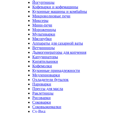
Йогуртницы
Кофеварки и кофемашины
Кухонные машины и комбайны
Микроволновые печи
Миксеры
Мини-печи
Мороженицы
Мультиварки
Мясорубки
Аппараты для сахарной ваты
Ветчинницы
Дымогенераторы для копчения
Капучинаторы
Кипятильники
Кофемолки
Кухонные принадлежности
Медленноварки
Охладители бутылок
Пароварки
Прессы для масла
Раклетницы
Рисоварки
Соковарки
Соковыжималки
Су-Вид