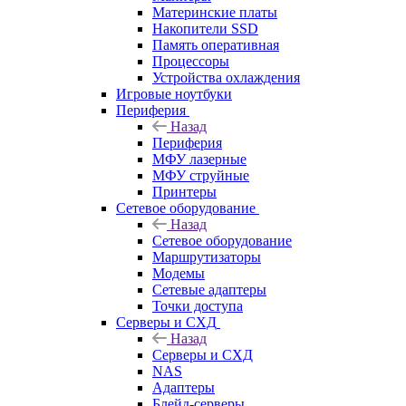
Материнские платы
Накопители SSD
Память оперативная
Процессоры
Устройства охлаждения
Игровые ноутбуки
Периферия
Назад
Периферия
МФУ лазерные
МФУ струйные
Принтеры
Сетевое оборудование
Назад
Сетевое оборудование
Маршрутизаторы
Модемы
Сетевые адаптеры
Точки доступа
Серверы и СХД
Назад
Серверы и СХД
NAS
Адаптеры
Блейд-серверы