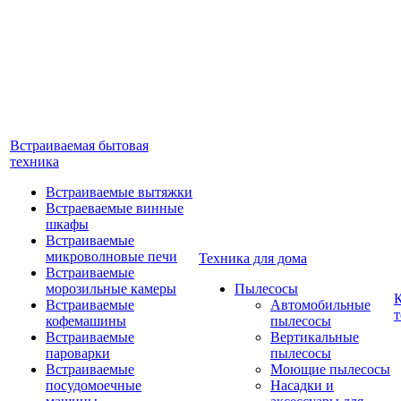
Встраиваемая бытовая
техника
Встраиваемые вытяжки
Встраеваемые винные
шкафы
Встраиваемые
микроволновые печи
Техника для дома
Встраиваемые
морозильные камеры
Пылесосы
Встраиваемые
Автомобильные
т
кофемашины
пылесосы
Встраиваемые
Вертикальные
пароварки
пылесосы
Встраиваемые
Моющие пылесосы
посудомоечные
Насадки и