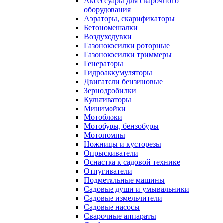
Аксессуары для сварочного
оборудования
Аэраторы, скарификаторы
Бетономешалки
Воздуходувки
Газонокосилки роторные
Газонокосилки триммеры
Генераторы
Гидроаккумуляторы
Двигатели бензиновые
Зернодробилки
Культиваторы
Минимойки
Мотоблоки
Мотобуры, бензобуры
Мотопомпы
Ножницы и кусторезы
Опрыскиватели
Оснастка к садовой технике
Отпугиватели
Подметальные машины
Садовые души и умывальники
Садовые измельчители
Садовые насосы
Сварочные аппараты