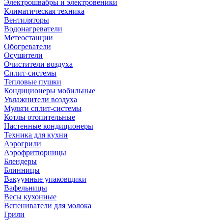
Электрошвабры и электровеники
Климатическая техника
Вентиляторы
Водонагреватели
Метеостанции
Обогреватели
Осушители
Очистители воздуха
Сплит-системы
Тепловые пушки
Кондиционеры мобильные
Увлажнители воздуха
Мульти сплит-системы
Котлы отопительные
Настенные кондиционеры
Техника для кухни
Аэрогрили
Аэрофритюрницы
Блендеры
Блинницы
Вакуумные упаковщики
Вафельницы
Весы кухонные
Вспениватели для молока
Грили