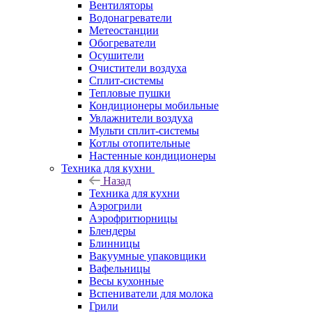
Вентиляторы
Водонагреватели
Метеостанции
Обогреватели
Осушители
Очистители воздуха
Сплит-системы
Тепловые пушки
Кондиционеры мобильные
Увлажнители воздуха
Мульти сплит-системы
Котлы отопительные
Настенные кондиционеры
Техника для кухни
Назад
Техника для кухни
Аэрогрили
Аэрофритюрницы
Блендеры
Блинницы
Вакуумные упаковщики
Вафельницы
Весы кухонные
Вспениватели для молока
Грили