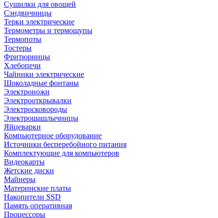
Сушилки для овощей
Сэндвичницы
Терки электрические
Термометры и термощупы
Термопоты
Тостеры
Фритюрницы
Хлебопечи
Чайники электрические
Шоколадные фонтаны
Электроножи
Электрооткрывалки
Электросковороды
Электрошашлычницы
Яйцеварки
Компьютерное оборудование
Источники бесперебойного питания
Комплектующие для компьютеров
Видеокарты
Жетские диски
Майнеры
Материнские платы
Накопители SSD
Память оперативная
Процессоры