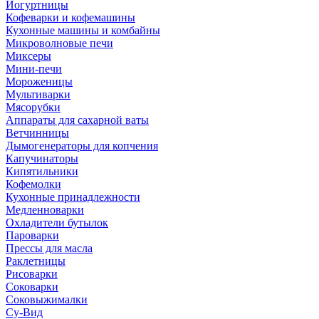
Йогуртницы
Кофеварки и кофемашины
Кухонные машины и комбайны
Микроволновые печи
Миксеры
Мини-печи
Мороженицы
Мультиварки
Мясорубки
Аппараты для сахарной ваты
Ветчинницы
Дымогенераторы для копчения
Капучинаторы
Кипятильники
Кофемолки
Кухонные принадлежности
Медленноварки
Охладители бутылок
Пароварки
Прессы для масла
Раклетницы
Рисоварки
Соковарки
Соковыжималки
Су-Вид