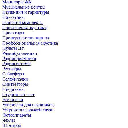
Мониторы ЖК
Музыкальные центры
Наушники и гарнитуры
Объективы
Панели и комплексы
Портативная акустика
Проекторы
Проигрыватели винила
Профессиональная акустика
Пульты ДУ
Радиобудильники
Радиоприемники
Радиосистемы
Ресиверы
Сабвуферы
Селфи палки
Синтезаторы
Стедикамы
Студийный свет
Усилители
Усилители для наушников
Устройства громкой связи
Фотоаппараты
Чехлы
Штативы