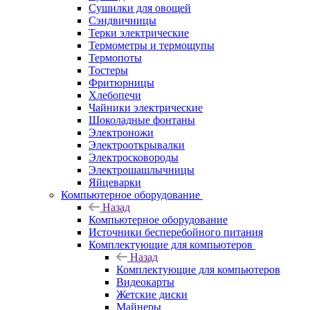
Сушилки для овощей
Сэндвичницы
Терки электрические
Термометры и термощупы
Термопоты
Тостеры
Фритюрницы
Хлебопечи
Чайники электрические
Шоколадные фонтаны
Электроножи
Электрооткрывалки
Электросковороды
Электрошашлычницы
Яйцеварки
Компьютерное оборудование
Назад
Компьютерное оборудование
Источники бесперебойного питания
Комплектующие для компьютеров
Назад
Комплектующие для компьютеров
Видеокарты
Жетские диски
Майнеры