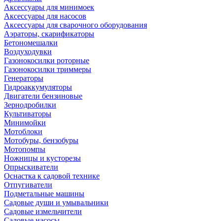
Аксессуары для минимоек
Аксессуары для насосов
Аксессуары для сварочного оборудования
Аэраторы, скарификаторы
Бетономешалки
Воздуходувки
Газонокосилки роторные
Газонокосилки триммеры
Генераторы
Гидроаккумуляторы
Двигатели бензиновые
Зернодробилки
Культиваторы
Минимойки
Мотоблоки
Мотобуры, бензобуры
Мотопомпы
Ножницы и кусторезы
Опрыскиватели
Оснастка к садовой технике
Отпугиватели
Подметальные машины
Садовые души и умывальники
Садовые измельчители
Садовые насосы