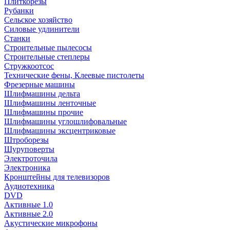
Плиткорезы
Рубанки
Сельское хозяйство
Силовые удлинители
Станки
Строительные пылесосы
Строительные степлеры
Стружкоотсос
Технические фены, Клеевые пистолеты
Фрезерные машины
Шлифмашины дельта
Шлифмашины ленточные
Шлифмашины прочие
Шлифмашины углошлифовальные
Шлифмашины эксцентриковые
Штроборезы
Шуруповерты
Электроточила
Электроника
Кронштейны для телевизоров
Аудиотехника
DVD
Активные 1.0
Активные 2.0
Акустические микрофоны