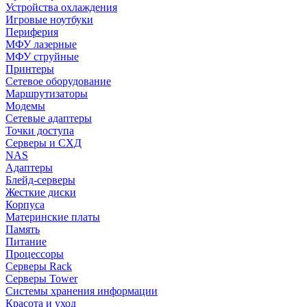
Устройства охлаждения
Игровые ноутбуки
Периферия
МФУ лазерные
МФУ струйные
Принтеры
Сетевое оборудование
Маршрутизаторы
Модемы
Сетевые адаптеры
Точки доступа
Серверы и СХД
NAS
Адаптеры
Блейд-серверы
Жесткие диски
Корпуса
Материнские платы
Память
Питание
Процессоры
Серверы Rack
Серверы Tower
Системы хранения информации
Красота и уход