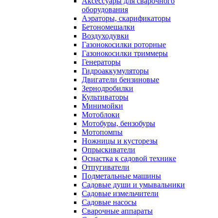
Аксессуары для сварочного
оборудования
Аэраторы, скарификаторы
Бетономешалки
Воздуходувки
Газонокосилки роторные
Газонокосилки триммеры
Генераторы
Гидроаккумуляторы
Двигатели бензиновые
Зернодробилки
Культиваторы
Минимойки
Мотоблоки
Мотобуры, бензобуры
Мотопомпы
Ножницы и кусторезы
Опрыскиватели
Оснастка к садовой технике
Отпугиватели
Подметальные машины
Садовые души и умывальники
Садовые измельчители
Садовые насосы
Сварочные аппараты