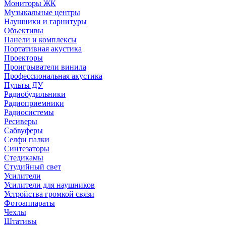
Мониторы ЖК
Музыкальные центры
Наушники и гарнитуры
Объективы
Панели и комплексы
Портативная акустика
Проекторы
Проигрыватели винила
Профессиональная акустика
Пульты ДУ
Радиобудильники
Радиоприемники
Радиосистемы
Ресиверы
Сабвуферы
Селфи палки
Синтезаторы
Стедикамы
Студийный свет
Усилители
Усилители для наушников
Устройства громкой связи
Фотоаппараты
Чехлы
Штативы