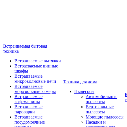
Встраиваемая бытовая
техника
Встраиваемые вытяжки
Встраеваемые винные
шкафы
Встраиваемые
микроволновые печи
Техника для дома
Встраиваемые
морозильные камеры
Пылесосы
Встраиваемые
Автомобильные
т
кофемашины
пылесосы
Встраиваемые
Вертикальные
пароварки
пылесосы
Встраиваемые
Моющие пылесосы
посудомоечные
Насадки и