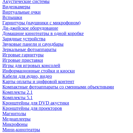
Акустические системы
Видеокамеры
Виртуальные очки
Вспышки
Гарнитуры (наушники с микрофоном)
Ди-джейское оборудование
Домашние кинотеатры в одной коробке
Зарядные устройства
Звуковые панели и саундбары
Зеркальные фотоаппараты
Игровые гарнитуры
Игровые приставки
Игры для игровых консолей
Информационные стойки и киоски
Кабели для аудио, видео
Карты оплаты и цифровой контент
Компактные фотоаппараты со сменными объективами
Комплекты 2.1
Комплекты 5.1
Кронштейны для DVD акустики
Кронштейны для проекторов
Магнитолы
Медиаплееры
Микрофоны
Мини-кинотеатры