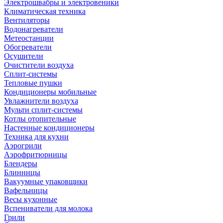
Электрошвабры и электровеники
Климатическая техника
Вентиляторы
Водонагреватели
Метеостанции
Обогреватели
Осушители
Очистители воздуха
Сплит-системы
Тепловые пушки
Кондиционеры мобильные
Увлажнители воздуха
Мульти сплит-системы
Котлы отопительные
Настенные кондиционеры
Техника для кухни
Аэрогрили
Аэрофритюрницы
Блендеры
Блинницы
Вакуумные упаковщики
Вафельницы
Весы кухонные
Вспениватели для молока
Грили