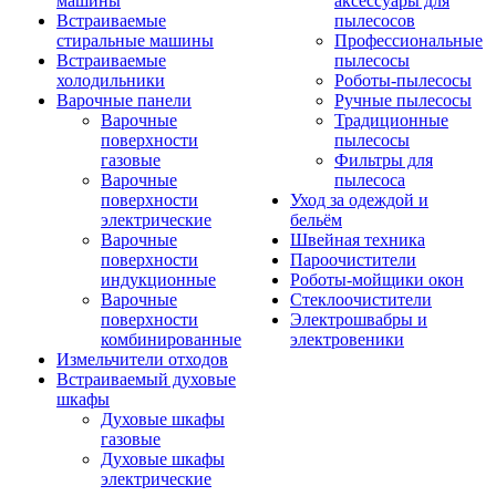
машины
аксессуары для
Встраиваемые
пылесосов
стиральные машины
Профессиональные
Встраиваемые
пылесосы
холодильники
Роботы-пылесосы
Варочные панели
Ручные пылесосы
Варочные
Традиционные
поверхности
пылесосы
газовые
Фильтры для
Варочные
пылесоса
поверхности
Уход за одеждой и
электрические
бельём
Варочные
Швейная техника
поверхности
Пароочистители
индукционные
Роботы-мойщики окон
Варочные
Стеклоочистители
поверхности
Электрошвабры и
комбинированные
электровеники
Измельчители отходов
Встраиваемый духовые
шкафы
Духовые шкафы
газовые
Духовые шкафы
электрические