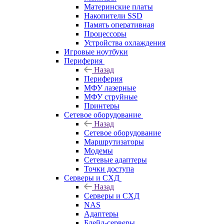
Материнские платы
Накопители SSD
Память оперативная
Процессоры
Устройства охлаждения
Игровые ноутбуки
Периферия
Назад
Периферия
МФУ лазерные
МФУ струйные
Принтеры
Сетевое оборудование
Назад
Сетевое оборудование
Маршрутизаторы
Модемы
Сетевые адаптеры
Точки доступа
Серверы и СХД
Назад
Серверы и СХД
NAS
Адаптеры
Блейд-серверы