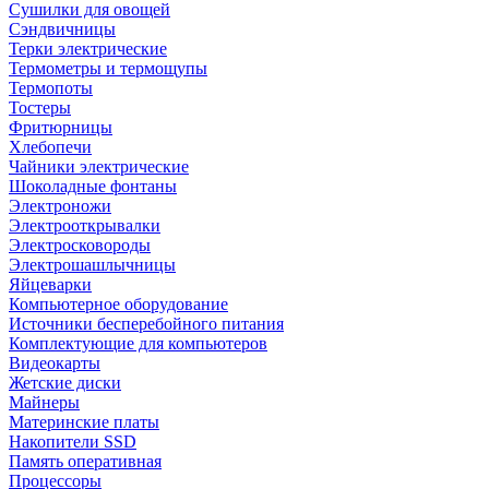
Сушилки для овощей
Сэндвичницы
Терки электрические
Термометры и термощупы
Термопоты
Тостеры
Фритюрницы
Хлебопечи
Чайники электрические
Шоколадные фонтаны
Электроножи
Электрооткрывалки
Электросковороды
Электрошашлычницы
Яйцеварки
Компьютерное оборудование
Источники бесперебойного питания
Комплектующие для компьютеров
Видеокарты
Жетские диски
Майнеры
Материнские платы
Накопители SSD
Память оперативная
Процессоры