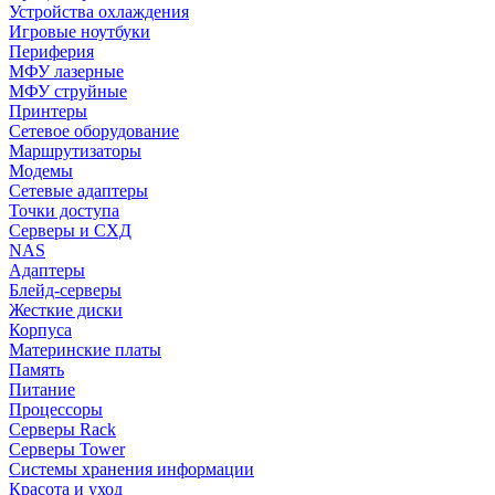
Устройства охлаждения
Игровые ноутбуки
Периферия
МФУ лазерные
МФУ струйные
Принтеры
Сетевое оборудование
Маршрутизаторы
Модемы
Сетевые адаптеры
Точки доступа
Серверы и СХД
NAS
Адаптеры
Блейд-серверы
Жесткие диски
Корпуса
Материнские платы
Память
Питание
Процессоры
Серверы Rack
Серверы Tower
Системы хранения информации
Красота и уход