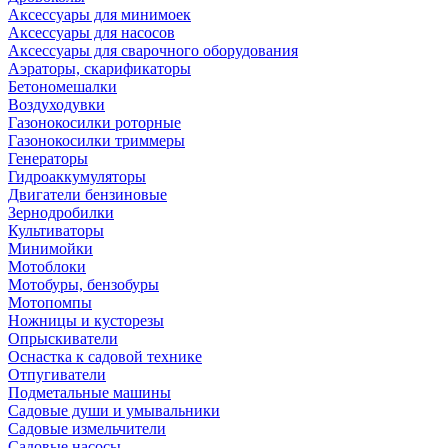
Аксессуары для минимоек
Аксессуары для насосов
Аксессуары для сварочного оборудования
Аэраторы, скарификаторы
Бетономешалки
Воздуходувки
Газонокосилки роторные
Газонокосилки триммеры
Генераторы
Гидроаккумуляторы
Двигатели бензиновые
Зернодробилки
Культиваторы
Минимойки
Мотоблоки
Мотобуры, бензобуры
Мотопомпы
Ножницы и кусторезы
Опрыскиватели
Оснастка к садовой технике
Отпугиватели
Подметальные машины
Садовые души и умывальники
Садовые измельчители
Садовые насосы