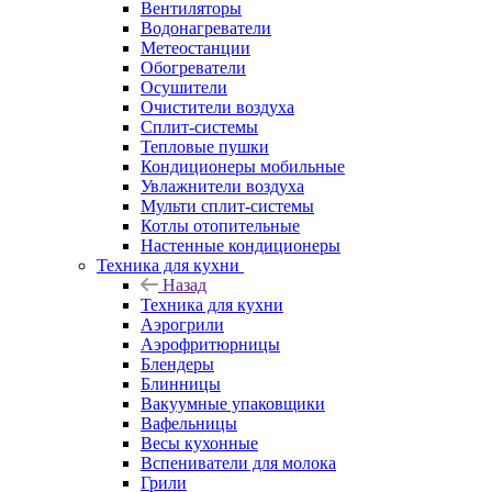
Вентиляторы
Водонагреватели
Метеостанции
Обогреватели
Осушители
Очистители воздуха
Сплит-системы
Тепловые пушки
Кондиционеры мобильные
Увлажнители воздуха
Мульти сплит-системы
Котлы отопительные
Настенные кондиционеры
Техника для кухни
Назад
Техника для кухни
Аэрогрили
Аэрофритюрницы
Блендеры
Блинницы
Вакуумные упаковщики
Вафельницы
Весы кухонные
Вспениватели для молока
Грили