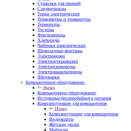
Сушилки для овощей
Сэндвичницы
Терки электрические
Термометры и термощупы
Термопоты
Тостеры
Фритюрницы
Хлебопечи
Чайники электрические
Шоколадные фонтаны
Электроножи
Электрооткрывалки
Электросковороды
Электрошашлычницы
Яйцеварки
Компьютерное оборудование
Назад
Компьютерное оборудование
Источники бесперебойного питания
Комплектующие для компьютеров
Назад
Комплектующие для компьютеров
Видеокарты
Жетские диски
Майнеры