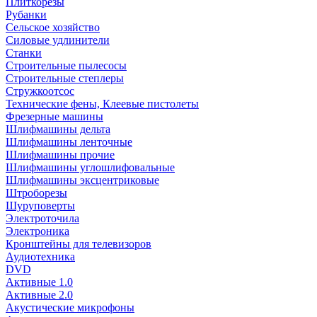
Плиткорезы
Рубанки
Сельское хозяйство
Силовые удлинители
Станки
Строительные пылесосы
Строительные степлеры
Стружкоотсос
Технические фены, Клеевые пистолеты
Фрезерные машины
Шлифмашины дельта
Шлифмашины ленточные
Шлифмашины прочие
Шлифмашины углошлифовальные
Шлифмашины эксцентриковые
Штроборезы
Шуруповерты
Электроточила
Электроника
Кронштейны для телевизоров
Аудиотехника
DVD
Активные 1.0
Активные 2.0
Акустические микрофоны