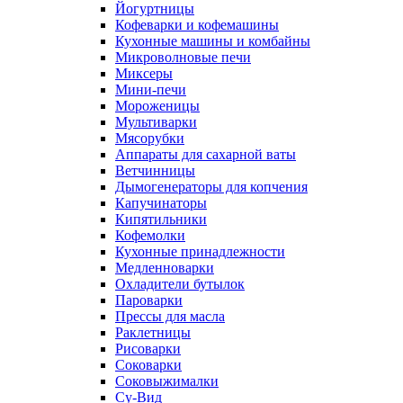
Йогуртницы
Кофеварки и кофемашины
Кухонные машины и комбайны
Микроволновые печи
Миксеры
Мини-печи
Мороженицы
Мультиварки
Мясорубки
Аппараты для сахарной ваты
Ветчинницы
Дымогенераторы для копчения
Капучинаторы
Кипятильники
Кофемолки
Кухонные принадлежности
Медленноварки
Охладители бутылок
Пароварки
Прессы для масла
Раклетницы
Рисоварки
Соковарки
Соковыжималки
Су-Вид