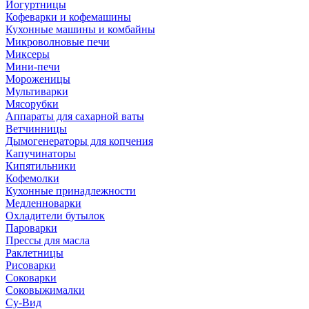
Йогуртницы
Кофеварки и кофемашины
Кухонные машины и комбайны
Микроволновые печи
Миксеры
Мини-печи
Мороженицы
Мультиварки
Мясорубки
Аппараты для сахарной ваты
Ветчинницы
Дымогенераторы для копчения
Капучинаторы
Кипятильники
Кофемолки
Кухонные принадлежности
Медленноварки
Охладители бутылок
Пароварки
Прессы для масла
Раклетницы
Рисоварки
Соковарки
Соковыжималки
Су-Вид