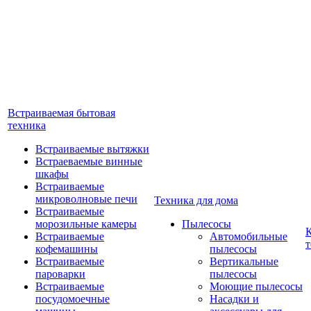
Встраиваемая бытовая
техника
Встраиваемые вытяжки
Встраеваемые винные
шкафы
Встраиваемые
микроволновые печи
Техника для дома
Встраиваемые
морозильные камеры
Пылесосы
Встраиваемые
Автомобильные
т
кофемашины
пылесосы
Встраиваемые
Вертикальные
пароварки
пылесосы
Встраиваемые
Моющие пылесосы
посудомоечные
Насадки и