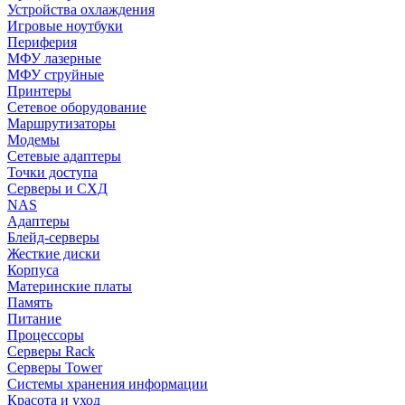
Устройства охлаждения
Игровые ноутбуки
Периферия
МФУ лазерные
МФУ струйные
Принтеры
Сетевое оборудование
Маршрутизаторы
Модемы
Сетевые адаптеры
Точки доступа
Серверы и СХД
NAS
Адаптеры
Блейд-серверы
Жесткие диски
Корпуса
Материнские платы
Память
Питание
Процессоры
Серверы Rack
Серверы Tower
Системы хранения информации
Красота и уход