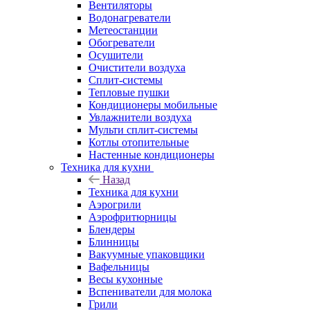
Вентиляторы
Водонагреватели
Метеостанции
Обогреватели
Осушители
Очистители воздуха
Сплит-системы
Тепловые пушки
Кондиционеры мобильные
Увлажнители воздуха
Мульти сплит-системы
Котлы отопительные
Настенные кондиционеры
Техника для кухни
Назад
Техника для кухни
Аэрогрили
Аэрофритюрницы
Блендеры
Блинницы
Вакуумные упаковщики
Вафельницы
Весы кухонные
Вспениватели для молока
Грили