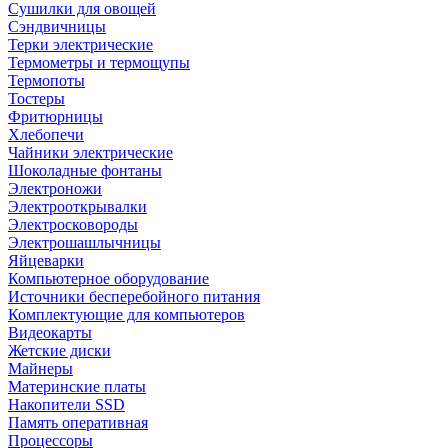
Сушилки для овощей
Сэндвичницы
Терки электрические
Термометры и термощупы
Термопоты
Тостеры
Фритюрницы
Хлебопечи
Чайники электрические
Шоколадные фонтаны
Электроножи
Электрооткрывалки
Электросковороды
Электрошашлычницы
Яйцеварки
Компьютерное оборудование
Источники бесперебойного питания
Комплектующие для компьютеров
Видеокарты
Жетские диски
Майнеры
Материнские платы
Накопители SSD
Память оперативная
Процессоры