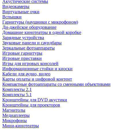
Акустические системы
Видеокамеры
Виртуальные очки
Вспышки
Гарнитуры (наушники с микрофоном)
Ди-джейское оборудование
Домашние кинотеатры в одной коробке
Зарядные устройства
Звуковые панели и саундбары
Зеркальные фотоаппараты
Игровые гарнитуры
Игровые приставки
Игры для игровых консолей
Информационные стойки и киоски
Кабели для аудио, видео
Карты оплаты и цифровой контент
Компактные фотоаппараты со сменными объективами
Комплекты 2.1
Комплекты 5.1
Кронштейны для DVD акустики
Кронштейны для проекторов
Магнитолы
Медиаплееры
Микрофоны
Мини-кинотеатры