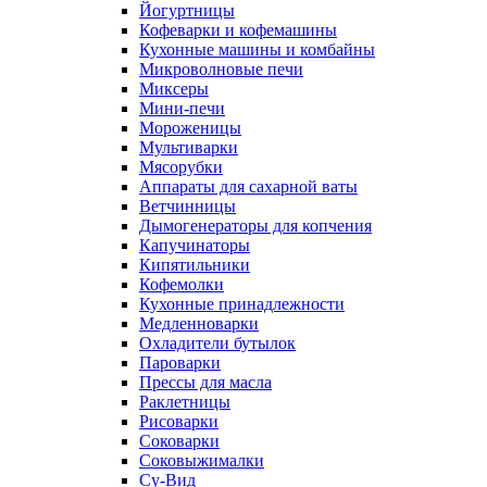
Йогуртницы
Кофеварки и кофемашины
Кухонные машины и комбайны
Микроволновые печи
Миксеры
Мини-печи
Мороженицы
Мультиварки
Мясорубки
Аппараты для сахарной ваты
Ветчинницы
Дымогенераторы для копчения
Капучинаторы
Кипятильники
Кофемолки
Кухонные принадлежности
Медленноварки
Охладители бутылок
Пароварки
Прессы для масла
Раклетницы
Рисоварки
Соковарки
Соковыжималки
Су-Вид