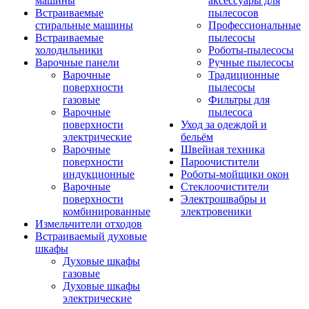
машины
аксессуары для
Встраиваемые
пылесосов
стиральные машины
Профессиональные
Встраиваемые
пылесосы
холодильники
Роботы-пылесосы
Варочные панели
Ручные пылесосы
Варочные
Традиционные
поверхности
пылесосы
газовые
Фильтры для
Варочные
пылесоса
поверхности
Уход за одеждой и
электрические
бельём
Варочные
Швейная техника
поверхности
Пароочистители
индукционные
Роботы-мойщики окон
Варочные
Стеклоочистители
поверхности
Электрошвабры и
комбинированные
электровеники
Измельчители отходов
Встраиваемый духовые
шкафы
Духовые шкафы
газовые
Духовые шкафы
электрические