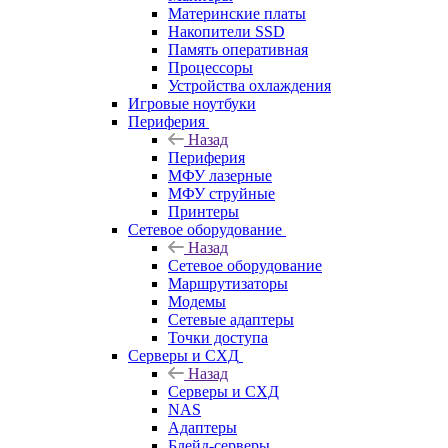
Материнские платы
Накопители SSD
Память оперативная
Процессоры
Устройства охлаждения
Игровые ноутбуки
Периферия
Назад
Периферия
МФУ лазерные
МФУ струйные
Принтеры
Сетевое оборудование
Назад
Сетевое оборудование
Маршрутизаторы
Модемы
Сетевые адаптеры
Точки доступа
Серверы и СХД
Назад
Серверы и СХД
NAS
Адаптеры
Блейд-серверы