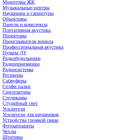
Мониторы ЖК
Музыкальные центры
Наушники и гарнитуры
Объективы
Панели и комплексы
Портативная акустика
Проекторы
Проигрыватели винила
Профессиональная акустика
Пульты ДУ
Радиобудильники
Радиоприемники
Радиосистемы
Ресиверы
Сабвуферы
Селфи палки
Синтезаторы
Стедикамы
Студийный свет
Усилители
Усилители для наушников
Устройства громкой связи
Фотоаппараты
Чехлы
Штативы