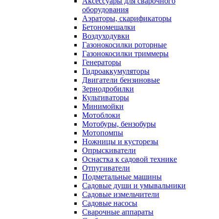
Аксессуары для сварочного
оборудования
Аэраторы, скарификаторы
Бетономешалки
Воздуходувки
Газонокосилки роторные
Газонокосилки триммеры
Генераторы
Гидроаккумуляторы
Двигатели бензиновые
Зернодробилки
Культиваторы
Минимойки
Мотоблоки
Мотобуры, бензобуры
Мотопомпы
Ножницы и кусторезы
Опрыскиватели
Оснастка к садовой технике
Отпугиватели
Подметальные машины
Садовые души и умывальники
Садовые измельчители
Садовые насосы
Сварочные аппараты