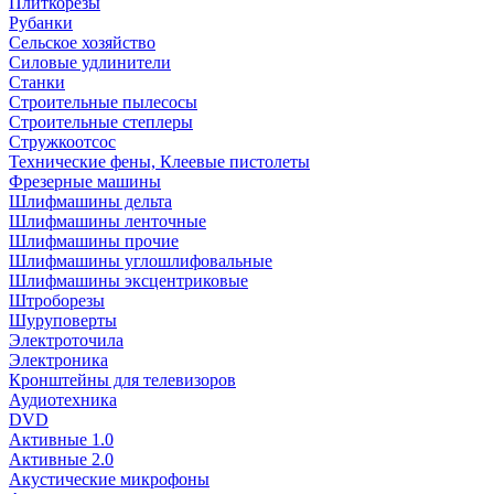
Плиткорезы
Рубанки
Сельское хозяйство
Силовые удлинители
Станки
Строительные пылесосы
Строительные степлеры
Стружкоотсос
Технические фены, Клеевые пистолеты
Фрезерные машины
Шлифмашины дельта
Шлифмашины ленточные
Шлифмашины прочие
Шлифмашины углошлифовальные
Шлифмашины эксцентриковые
Штроборезы
Шуруповерты
Электроточила
Электроника
Кронштейны для телевизоров
Аудиотехника
DVD
Активные 1.0
Активные 2.0
Акустические микрофоны