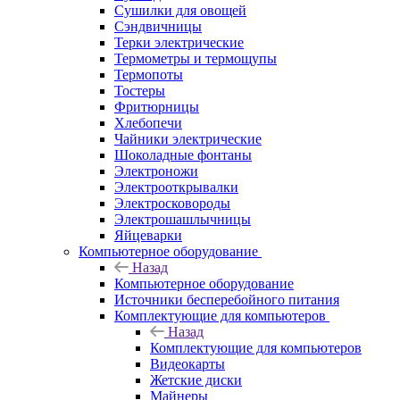
Сушилки для овощей
Сэндвичницы
Терки электрические
Термометры и термощупы
Термопоты
Тостеры
Фритюрницы
Хлебопечи
Чайники электрические
Шоколадные фонтаны
Электроножи
Электрооткрывалки
Электросковороды
Электрошашлычницы
Яйцеварки
Компьютерное оборудование
Назад
Компьютерное оборудование
Источники бесперебойного питания
Комплектующие для компьютеров
Назад
Комплектующие для компьютеров
Видеокарты
Жетские диски
Майнеры