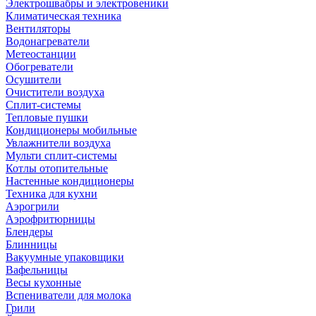
Электрошвабры и электровеники
Климатическая техника
Вентиляторы
Водонагреватели
Метеостанции
Обогреватели
Осушители
Очистители воздуха
Сплит-системы
Тепловые пушки
Кондиционеры мобильные
Увлажнители воздуха
Мульти сплит-системы
Котлы отопительные
Настенные кондиционеры
Техника для кухни
Аэрогрили
Аэрофритюрницы
Блендеры
Блинницы
Вакуумные упаковщики
Вафельницы
Весы кухонные
Вспениватели для молока
Грили