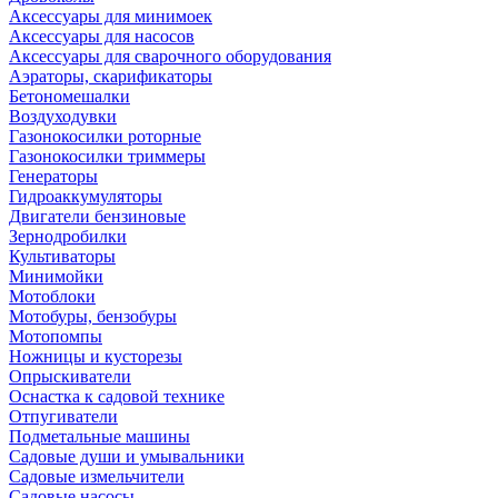
Аксессуары для минимоек
Аксессуары для насосов
Аксессуары для сварочного оборудования
Аэраторы, скарификаторы
Бетономешалки
Воздуходувки
Газонокосилки роторные
Газонокосилки триммеры
Генераторы
Гидроаккумуляторы
Двигатели бензиновые
Зернодробилки
Культиваторы
Минимойки
Мотоблоки
Мотобуры, бензобуры
Мотопомпы
Ножницы и кусторезы
Опрыскиватели
Оснастка к садовой технике
Отпугиватели
Подметальные машины
Садовые души и умывальники
Садовые измельчители
Садовые насосы