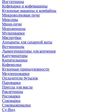
Йогуртницы
Кофеварки и кофемашины
Кухонные машины и комбайны
Микроволновые печи
Миксеры
Мини-печи
Мороженицы
Мультиварки
Мясорубки
Аппараты для сахарной ваты
Ветчинницы
Дымогенераторы для копчения
Капучинаторы
Кипятильники
Кофемолки
Кухонные принадлежности
Медленноварки
Охладители бутылок
Пароварки
Прессы для масла
Раклетницы
Рисоварки
Соковарки
Соковыжималки
Су-Вид