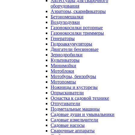
Аксессуары для сварочного
оборудования
Аэраторы, скарификаторы
Бетономешалки
Воздуходувки
Газонокосилки роторные
Газонокосилки триммеры
Генераторы
Гидроаккумуляторы
Двигатели бензиновые
Зернодробилки
Культиваторы
Минимойки
Мотоблоки
Мотобуры, бензобуры
Мотопомпы
Ножницы и кусторезы
Опрыскиватели
Оснастка к садовой технике
Отпугиватели
Подметальные машины
Садовые души и умывальники
Садовые измельчители
Садовые насосы
Сварочные аппараты