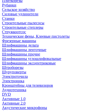
Плиткорезы
Рубанки
Сельское хозяйство
Силовые удлинители
Станки
Строительные пылесосы
Строительные степлеры
Стружкоотсос
Технические фены, Клеевые пистолеты
Фрезерные машины
Шлифмашины дельта
Шлифмашины ленточные
Шлифмашины прочие
Шлифмашины углошлифовальные
Шлифмашины эксцентриковые
Штроборезы
Шуруповерты
Электроточила
Электроника
Кронштейны для телевизоров
Аудиотехника
DVD
Активные 1.0
Активные 2.0
Акустические микрофоны