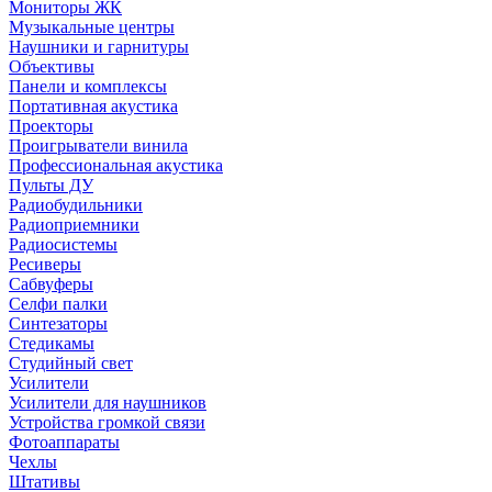
Мониторы ЖК
Музыкальные центры
Наушники и гарнитуры
Объективы
Панели и комплексы
Портативная акустика
Проекторы
Проигрыватели винила
Профессиональная акустика
Пульты ДУ
Радиобудильники
Радиоприемники
Радиосистемы
Ресиверы
Сабвуферы
Селфи палки
Синтезаторы
Стедикамы
Студийный свет
Усилители
Усилители для наушников
Устройства громкой связи
Фотоаппараты
Чехлы
Штативы