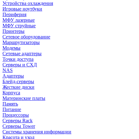
Устройства охлаждения
Игровые ноутбуки
Периферия
МФУ лазерные
МФУ струйные
Принтеры
Сетевое оборудование
Маршрутизаторы
Модемы
Сетевые адаптеры
Точки доступа
Серверы и СХД
NAS
Адаптеры
Блейд-серверы
Жесткие диски
Корпуса
Материнские платы
Память
Питание
Процессоры
Серверы Rack
Серверы Tower
Системы хранения информации
Красота и уход