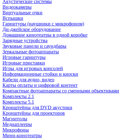
Акустические системы
Видеокамеры
Виртуальные очки
Вспышки
Гарнитуры (наушники с микрофоном)
Ди-джейское оборудование
Домашние кинотеатры в одной коробке
Зарядные устройства
Звуковые панели и саундбары
Зеркальные фотоаппараты
Игровые гарнитуры
Игровые приставки
Игры для игровых консолей
Информационные стойки и киоски
Кабели для аудио, видео
Карты оплаты и цифровой контент
Компактные фотоаппараты со сменными объективами
Комплекты 2.1
Комплекты 5.1
Кронштейны для DVD акустики
Кронштейны для проекторов
Магнитолы
Медиаплееры
Микрофоны
Мини-кинотеатры