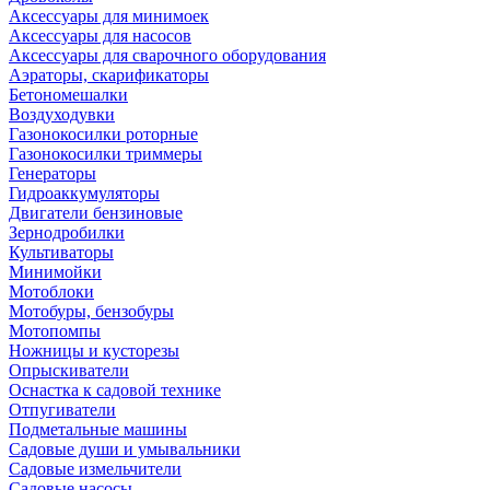
Аксессуары для минимоек
Аксессуары для насосов
Аксессуары для сварочного оборудования
Аэраторы, скарификаторы
Бетономешалки
Воздуходувки
Газонокосилки роторные
Газонокосилки триммеры
Генераторы
Гидроаккумуляторы
Двигатели бензиновые
Зернодробилки
Культиваторы
Минимойки
Мотоблоки
Мотобуры, бензобуры
Мотопомпы
Ножницы и кусторезы
Опрыскиватели
Оснастка к садовой технике
Отпугиватели
Подметальные машины
Садовые души и умывальники
Садовые измельчители
Садовые насосы