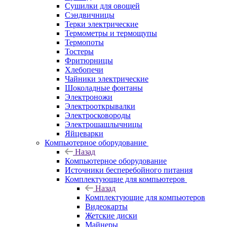
Сушилки для овощей
Сэндвичницы
Терки электрические
Термометры и термощупы
Термопоты
Тостеры
Фритюрницы
Хлебопечи
Чайники электрические
Шоколадные фонтаны
Электроножи
Электрооткрывалки
Электросковороды
Электрошашлычницы
Яйцеварки
Компьютерное оборудование
Назад
Компьютерное оборудование
Источники бесперебойного питания
Комплектующие для компьютеров
Назад
Комплектующие для компьютеров
Видеокарты
Жетские диски
Майнеры