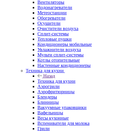
Вентиляторы
Водонагреватели
Метеостанции
Обогреватели
Осушители
Очистители воздуха
Сплит-системы
Тепловые пушки
Кондиционеры мобильные
Увлажнители воздуха
Мульти сплит-системы
Котлы отопительные
Настенные кондиционеры
Техника для кухни
Назад
Техника для кухни
Аэрогрили
Аэрофритюрницы
Блендеры
Блинницы
Вакуумные упаковщики
Вафельницы
Весы кухонные
Вспениватели для молока
Грили