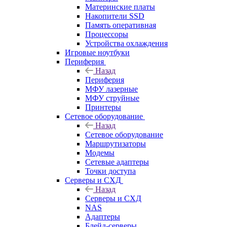
Материнские платы
Накопители SSD
Память оперативная
Процессоры
Устройства охлаждения
Игровые ноутбуки
Периферия
Назад
Периферия
МФУ лазерные
МФУ струйные
Принтеры
Сетевое оборудование
Назад
Сетевое оборудование
Маршрутизаторы
Модемы
Сетевые адаптеры
Точки доступа
Серверы и СХД
Назад
Серверы и СХД
NAS
Адаптеры
Блейд-серверы