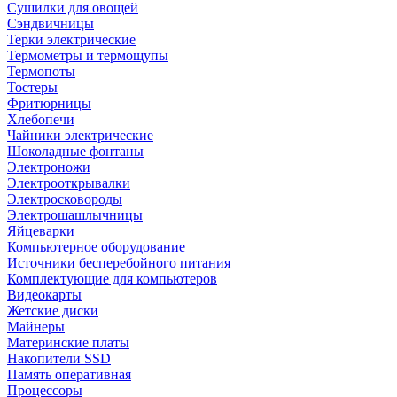
Сушилки для овощей
Сэндвичницы
Терки электрические
Термометры и термощупы
Термопоты
Тостеры
Фритюрницы
Хлебопечи
Чайники электрические
Шоколадные фонтаны
Электроножи
Электрооткрывалки
Электросковороды
Электрошашлычницы
Яйцеварки
Компьютерное оборудование
Источники бесперебойного питания
Комплектующие для компьютеров
Видеокарты
Жетские диски
Майнеры
Материнские платы
Накопители SSD
Память оперативная
Процессоры