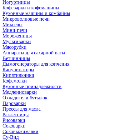
Йогуртницы
Кофеварки и кофемашины
Кухонные машины и комбайны
Микроволновые печи
Миксеры
Мини-печи
Мороженицы
Мультиварки
Мясорубки
Аппараты для сахарной ваты
Ветчинницы
Дымогенераторы для копчения
Капучинаторы
Кипятильники
Кофемолки
Кухонные принадлежности
Медленноварки
Охладители бутылок
Пароварки
Прессы для масла
Раклетницы
Рисоварки
Соковарки
Соковыжималки
Су-Вид