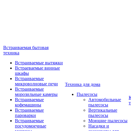
Встраиваемая бытовая
техника
Встраиваемые вытяжки
Встраеваемые винные
шкафы
Встраиваемые
микроволновые печи
Техника для дома
Встраиваемые
морозильные камеры
Пылесосы
Встраиваемые
Автомобильные
т
кофемашины
пылесосы
Встраиваемые
Вертикальные
пароварки
пылесосы
Встраиваемые
Моющие пылесосы
посудомоечные
Насадки и