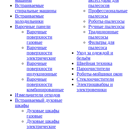
машины
аксессуары для
Встраиваемые
пылесосов
стиральные машины
Профессиональные
Встраиваемые
пылесосы
холодильники
Роботы-пылесосы
Варочные панели
Ручные пылесосы
Варочные
Традиционные
поверхности
пылесосы
газовые
Фильтры для
Варочные
пылесоса
поверхности
Уход за одеждой и
электрические
бельём
Варочные
Швейная техника
поверхности
Пароочистители
индукционные
Роботы-мойщики окон
Варочные
Стеклоочистители
поверхности
Электрошвабры и
комбинированные
электровеники
Измельчители отходов
Встраиваемый духовые
шкафы
Духовые шкафы
газовые
Духовые шкафы
электрические