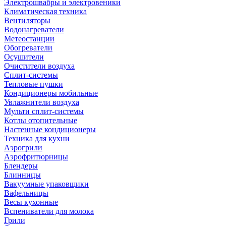
Электрошвабры и электровеники
Климатическая техника
Вентиляторы
Водонагреватели
Метеостанции
Обогреватели
Осушители
Очистители воздуха
Сплит-системы
Тепловые пушки
Кондиционеры мобильные
Увлажнители воздуха
Мульти сплит-системы
Котлы отопительные
Настенные кондиционеры
Техника для кухни
Аэрогрили
Аэрофритюрницы
Блендеры
Блинницы
Вакуумные упаковщики
Вафельницы
Весы кухонные
Вспениватели для молока
Грили