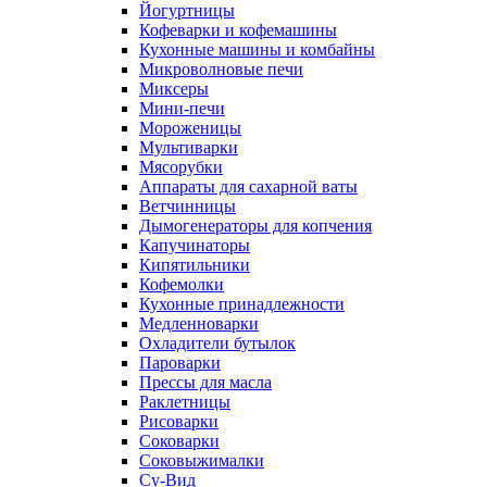
Йогуртницы
Кофеварки и кофемашины
Кухонные машины и комбайны
Микроволновые печи
Миксеры
Мини-печи
Мороженицы
Мультиварки
Мясорубки
Аппараты для сахарной ваты
Ветчинницы
Дымогенераторы для копчения
Капучинаторы
Кипятильники
Кофемолки
Кухонные принадлежности
Медленноварки
Охладители бутылок
Пароварки
Прессы для масла
Раклетницы
Рисоварки
Соковарки
Соковыжималки
Су-Вид