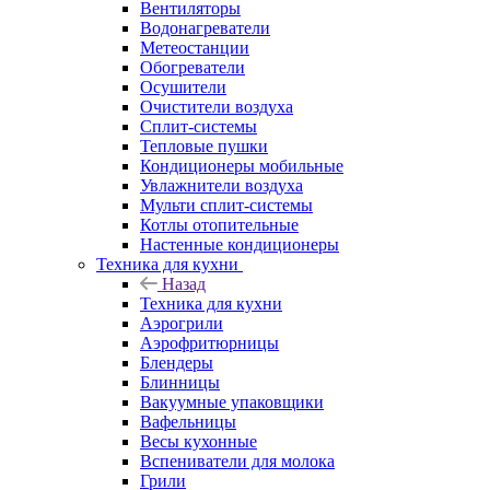
Вентиляторы
Водонагреватели
Метеостанции
Обогреватели
Осушители
Очистители воздуха
Сплит-системы
Тепловые пушки
Кондиционеры мобильные
Увлажнители воздуха
Мульти сплит-системы
Котлы отопительные
Настенные кондиционеры
Техника для кухни
Назад
Техника для кухни
Аэрогрили
Аэрофритюрницы
Блендеры
Блинницы
Вакуумные упаковщики
Вафельницы
Весы кухонные
Вспениватели для молока
Грили