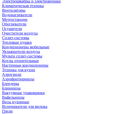
Электрошвабры и электровеники
Климатическая техника
Вентиляторы
Водонагреватели
Метеостанции
Обогреватели
Осушители
Очистители воздуха
Сплит-системы
Тепловые пушки
Кондиционеры мобильные
Увлажнители воздуха
Мульти сплит-системы
Котлы отопительные
Настенные кондиционеры
Техника для кухни
Аэрогрили
Аэрофритюрницы
Блендеры
Блинницы
Вакуумные упаковщики
Вафельницы
Весы кухонные
Вспениватели для молока
Грили