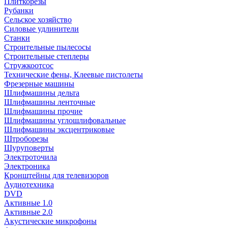
Плиткорезы
Рубанки
Сельское хозяйство
Силовые удлинители
Станки
Строительные пылесосы
Строительные степлеры
Стружкоотсос
Технические фены, Клеевые пистолеты
Фрезерные машины
Шлифмашины дельта
Шлифмашины ленточные
Шлифмашины прочие
Шлифмашины углошлифовальные
Шлифмашины эксцентриковые
Штроборезы
Шуруповерты
Электроточила
Электроника
Кронштейны для телевизоров
Аудиотехника
DVD
Активные 1.0
Активные 2.0
Акустические микрофоны