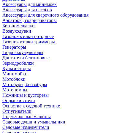
Аксессуары для минимоек
Аксессуары для насосов
Аксессуары для сварочного оборудования
Аэраторы, скарификаторы
Бетономешалки
Воздуходувки
Газонокосилки роторные
Газонокосилки триммеры
Генераторы
Гидроаккумуляторы
Двигатели бензиновые
Зернодробилки
Культиваторы
Минимойки
Мотоблоки
Мотобуры, бензобуры
Мотопомпы
Ножницы и кусторезы
Опрыскиватели
Оснастка к садовой технике
Отпугиватели
Подметальные машины
Садовые души и умывальники
Садовые измельчители
Садовые насосы