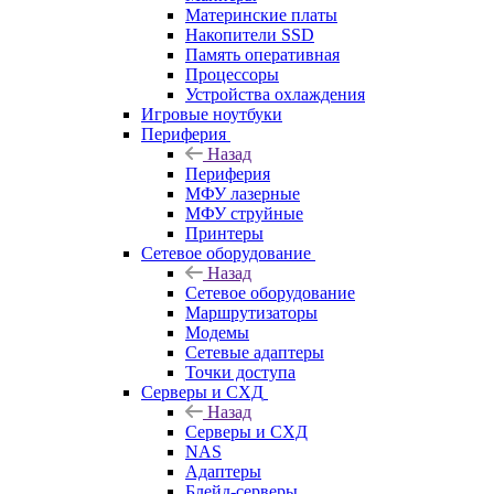
Материнские платы
Накопители SSD
Память оперативная
Процессоры
Устройства охлаждения
Игровые ноутбуки
Периферия
Назад
Периферия
МФУ лазерные
МФУ струйные
Принтеры
Сетевое оборудование
Назад
Сетевое оборудование
Маршрутизаторы
Модемы
Сетевые адаптеры
Точки доступа
Серверы и СХД
Назад
Серверы и СХД
NAS
Адаптеры
Блейд-серверы