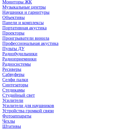
Мониторы ЖК
Музыкальные центры
Наушники и гарнитуры
Объективы
Панели и комплексы
Портативная акустика
Проекторы
Проигрыватели винила
Профессиональная акустика
Пульты ДУ
Радиобудильники
Радиоприемники
Радиосистемы
Ресиверы
Сабвуферы
Селфи палки
Синтезаторы
Стедикамы
Студийный свет
Усилители
Усилители для наушников
Устройства громкой связи
Фотоаппараты
Чехлы
Штативы