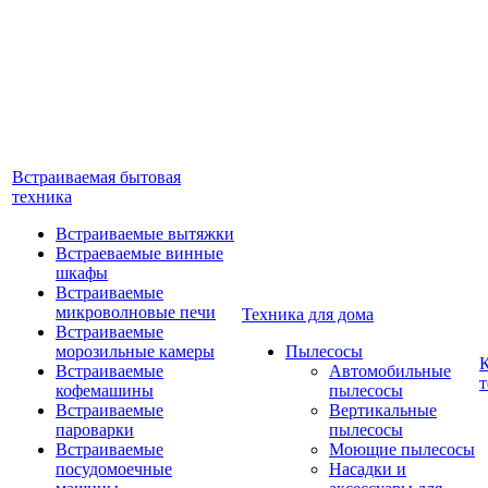
Встраиваемая бытовая
техника
Встраиваемые вытяжки
Встраеваемые винные
шкафы
Встраиваемые
микроволновые печи
Техника для дома
Встраиваемые
морозильные камеры
Пылесосы
Встраиваемые
Автомобильные
т
кофемашины
пылесосы
Встраиваемые
Вертикальные
пароварки
пылесосы
Встраиваемые
Моющие пылесосы
посудомоечные
Насадки и