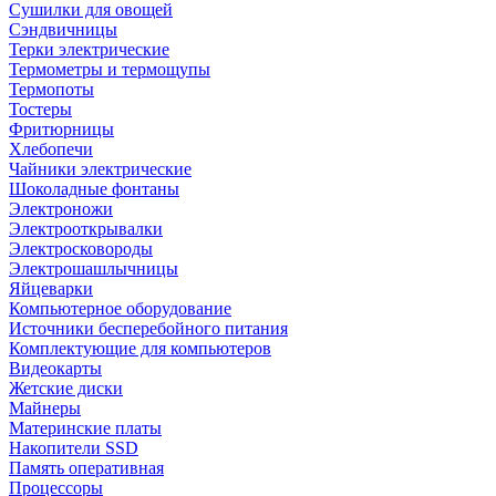
Сушилки для овощей
Сэндвичницы
Терки электрические
Термометры и термощупы
Термопоты
Тостеры
Фритюрницы
Хлебопечи
Чайники электрические
Шоколадные фонтаны
Электроножи
Электрооткрывалки
Электросковороды
Электрошашлычницы
Яйцеварки
Компьютерное оборудование
Источники бесперебойного питания
Комплектующие для компьютеров
Видеокарты
Жетские диски
Майнеры
Материнские платы
Накопители SSD
Память оперативная
Процессоры