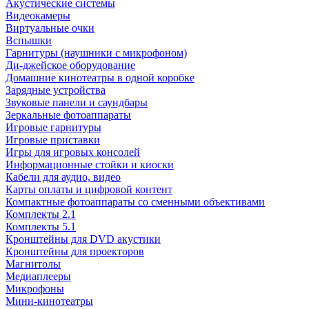
Акустические системы
Видеокамеры
Виртуальные очки
Вспышки
Гарнитуры (наушники с микрофоном)
Ди-джейское оборудование
Домашние кинотеатры в одной коробке
Зарядные устройства
Звуковые панели и саундбары
Зеркальные фотоаппараты
Игровые гарнитуры
Игровые приставки
Игры для игровых консолей
Информационные стойки и киоски
Кабели для аудио, видео
Карты оплаты и цифровой контент
Компактные фотоаппараты со сменными объективами
Комплекты 2.1
Комплекты 5.1
Кронштейны для DVD акустики
Кронштейны для проекторов
Магнитолы
Медиаплееры
Микрофоны
Мини-кинотеатры