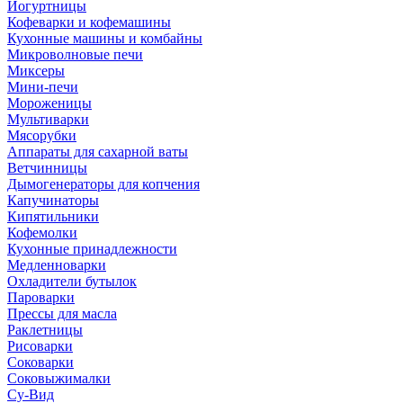
Йогуртницы
Кофеварки и кофемашины
Кухонные машины и комбайны
Микроволновые печи
Миксеры
Мини-печи
Мороженицы
Мультиварки
Мясорубки
Аппараты для сахарной ваты
Ветчинницы
Дымогенераторы для копчения
Капучинаторы
Кипятильники
Кофемолки
Кухонные принадлежности
Медленноварки
Охладители бутылок
Пароварки
Прессы для масла
Раклетницы
Рисоварки
Соковарки
Соковыжималки
Су-Вид