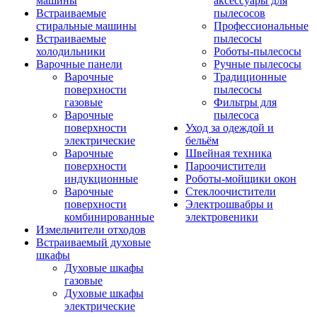
машины
аксессуары для
Встраиваемые
пылесосов
стиральные машины
Профессиональные
Встраиваемые
пылесосы
холодильники
Роботы-пылесосы
Варочные панели
Ручные пылесосы
Варочные
Традиционные
поверхности
пылесосы
газовые
Фильтры для
Варочные
пылесоса
поверхности
Уход за одеждой и
электрические
бельём
Варочные
Швейная техника
поверхности
Пароочистители
индукционные
Роботы-мойщики окон
Варочные
Стеклоочистители
поверхности
Электрошвабры и
комбинированные
электровеники
Измельчители отходов
Встраиваемый духовые
шкафы
Духовые шкафы
газовые
Духовые шкафы
электрические