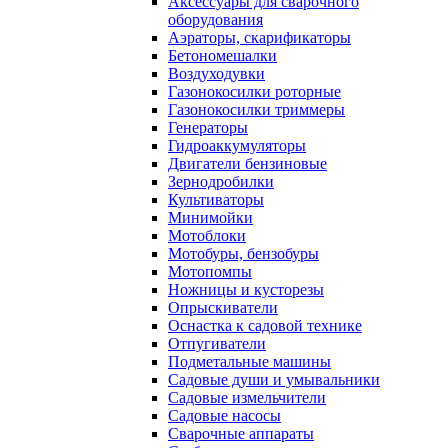
Аксессуары для сварочного
оборудования
Аэраторы, скарификаторы
Бетономешалки
Воздуходувки
Газонокосилки роторные
Газонокосилки триммеры
Генераторы
Гидроаккумуляторы
Двигатели бензиновые
Зернодробилки
Культиваторы
Минимойки
Мотоблоки
Мотобуры, бензобуры
Мотопомпы
Ножницы и кусторезы
Опрыскиватели
Оснастка к садовой технике
Отпугиватели
Подметальные машины
Садовые души и умывальники
Садовые измельчители
Садовые насосы
Сварочные аппараты