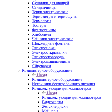
Сушилки для овощей
Сэндвичницы
Терки электрические
Термометры и термощупы
Термопоты
Тостеры
Фритюрницы
Хлебопечи
Чайники электрические
Шоколадные фонтаны
Электроножи
Электрооткрывалки
Электросковороды
Электрошашлычницы
Яйцеварки
Компьютерное оборудование
Назад
Компьютерное оборудование
Источники бесперебойного питания
Комплектующие для компьютеров
Назад
Комплектующие для компьютеров
Видеокарты
Жетские диски
Майнеры