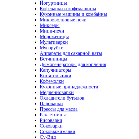
Йогуртницы
Кофеварки и кофемашины
Кухонные машины и комбайны
Микроволновые печи
Миксеры
Мини-печи
Мороженицы
Мультиварки
Мясорубки
Аппараты для сахарной ваты
Ветчинницы
Дымогенераторы для копчения
Капучинаторы
Кипятильники
Кофемолки
Кухонные принадлежности
Медленноварки
Охладители бутылок
Пароварки
Прессы для масла
Раклетницы
Рисоварки
Соковарки
Соковыжималки
Су-Вид