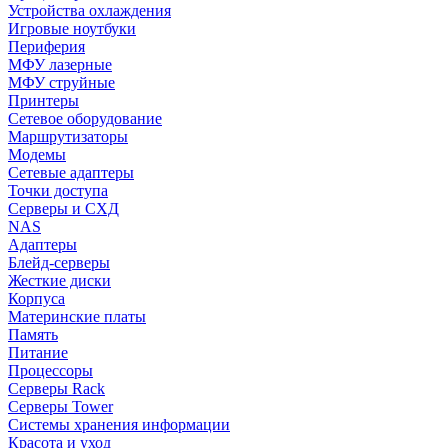
Устройства охлаждения
Игровые ноутбуки
Периферия
МФУ лазерные
МФУ струйные
Принтеры
Сетевое оборудование
Маршрутизаторы
Модемы
Сетевые адаптеры
Точки доступа
Серверы и СХД
NAS
Адаптеры
Блейд-серверы
Жесткие диски
Корпуса
Материнские платы
Память
Питание
Процессоры
Серверы Rack
Серверы Tower
Системы хранения информации
Красота и уход