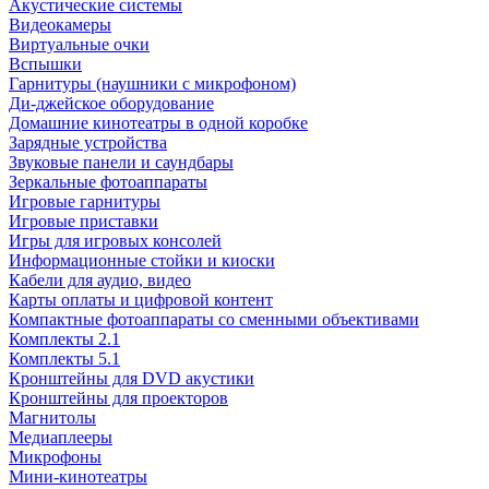
Акустические системы
Видеокамеры
Виртуальные очки
Вспышки
Гарнитуры (наушники с микрофоном)
Ди-джейское оборудование
Домашние кинотеатры в одной коробке
Зарядные устройства
Звуковые панели и саундбары
Зеркальные фотоаппараты
Игровые гарнитуры
Игровые приставки
Игры для игровых консолей
Информационные стойки и киоски
Кабели для аудио, видео
Карты оплаты и цифровой контент
Компактные фотоаппараты со сменными объективами
Комплекты 2.1
Комплекты 5.1
Кронштейны для DVD акустики
Кронштейны для проекторов
Магнитолы
Медиаплееры
Микрофоны
Мини-кинотеатры