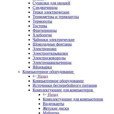
Сушилки для овощей
Сэндвичницы
Терки электрические
Термометры и термощупы
Термопоты
Тостеры
Фритюрницы
Хлебопечи
Чайники электрические
Шоколадные фонтаны
Электроножи
Электрооткрывалки
Электросковороды
Электрошашлычницы
Яйцеварки
Компьютерное оборудование
Назад
Компьютерное оборудование
Источники бесперебойного питания
Комплектующие для компьютеров
Назад
Комплектующие для компьютеров
Видеокарты
Жетские диски
Майнеры