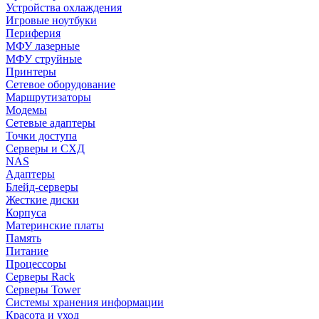
Устройства охлаждения
Игровые ноутбуки
Периферия
МФУ лазерные
МФУ струйные
Принтеры
Сетевое оборудование
Маршрутизаторы
Модемы
Сетевые адаптеры
Точки доступа
Серверы и СХД
NAS
Адаптеры
Блейд-серверы
Жесткие диски
Корпуса
Материнские платы
Память
Питание
Процессоры
Серверы Rack
Серверы Tower
Системы хранения информации
Красота и уход