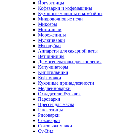
Йогуртницы
Кофеварки и кофемашины
Кухонные машины и комбайны
Микроволновые печи
Миксеры
Мини-печи
Мороженицы
Мультиварки
Мясорубки
Аппараты для сахарной ваты
Ветчинницы
Дымогенераторы для копчения
Капучинаторы
Кипятильники
Кофемолки
Кухонные принадлежности
Медленноварки
Охладители бутылок
Пароварки
Прессы для масла
Раклетницы
Рисоварки
Соковарки
Соковыжималки
Су-Вид