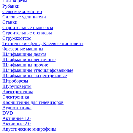
Плиткорезы
Рубанки
Сельское хозяйство
Силовые удлинители
Станки
Строительные пылесосы
Строительные степлеры
Стружкоотсос
Технические фены, Клеевые пистолеты
Фрезерные машины
Шлифмашины дельта
Шлифмашины ленточные
Шлифмашины прочие
Шлифмашины углошлифовальные
Шлифмашины эксцентриковые
Штроборезы
Шуруповерты
Электроточила
Электроника
Кронштейны для телевизоров
Аудиотехника
DVD
Активные 1.0
Активные 2.0
Акустические микрофоны