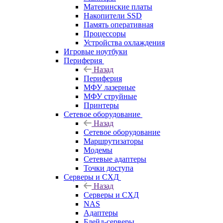
Материнские платы
Накопители SSD
Память оперативная
Процессоры
Устройства охлаждения
Игровые ноутбуки
Периферия
Назад
Периферия
МФУ лазерные
МФУ струйные
Принтеры
Сетевое оборудование
Назад
Сетевое оборудование
Маршрутизаторы
Модемы
Сетевые адаптеры
Точки доступа
Серверы и СХД
Назад
Серверы и СХД
NAS
Адаптеры
Блейд-серверы