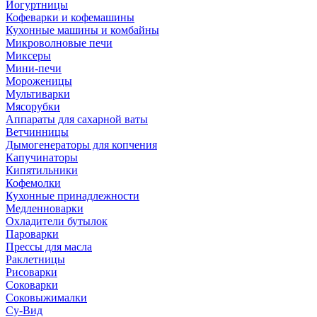
Йогуртницы
Кофеварки и кофемашины
Кухонные машины и комбайны
Микроволновые печи
Миксеры
Мини-печи
Мороженицы
Мультиварки
Мясорубки
Аппараты для сахарной ваты
Ветчинницы
Дымогенераторы для копчения
Капучинаторы
Кипятильники
Кофемолки
Кухонные принадлежности
Медленноварки
Охладители бутылок
Пароварки
Прессы для масла
Раклетницы
Рисоварки
Соковарки
Соковыжималки
Су-Вид