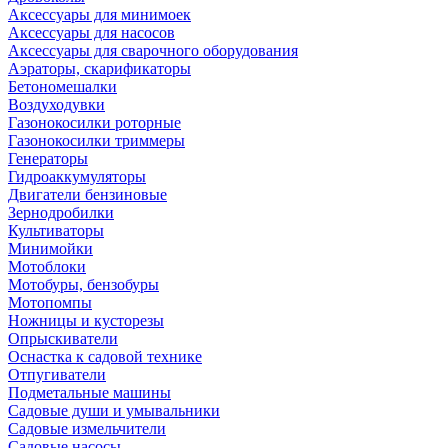
Аксессуары для минимоек
Аксессуары для насосов
Аксессуары для сварочного оборудования
Аэраторы, скарификаторы
Бетономешалки
Воздуходувки
Газонокосилки роторные
Газонокосилки триммеры
Генераторы
Гидроаккумуляторы
Двигатели бензиновые
Зернодробилки
Культиваторы
Минимойки
Мотоблоки
Мотобуры, бензобуры
Мотопомпы
Ножницы и кусторезы
Опрыскиватели
Оснастка к садовой технике
Отпугиватели
Подметальные машины
Садовые души и умывальники
Садовые измельчители
Садовые насосы