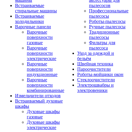
машины
аксессуары для
Встраиваемые
пылесосов
стиральные машины
Профессиональные
Встраиваемые
пылесосы
холодильники
Роботы-пылесосы
Варочные панели
Ручные пылесосы
Варочные
Традиционные
поверхности
пылесосы
газовые
Фильтры для
Варочные
пылесоса
поверхности
Уход за одеждой и
электрические
бельём
Варочные
Швейная техника
поверхности
Пароочистители
индукционные
Роботы-мойщики окон
Варочные
Стеклоочистители
поверхности
Электрошвабры и
комбинированные
электровеники
Измельчители отходов
Встраиваемый духовые
шкафы
Духовые шкафы
газовые
Духовые шкафы
электрические