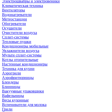
Электрошвабры и электровеники
Климатическая техника
Вентиляторы
Водонагреватели
Метеостанции
Обогреватели
Осушители
Очистители воздуха
Сплит-системы
Тепловые пушки
Кондиционеры мобильные
Увлажнители воздуха
Мульти сплит-системы
Котлы отопительные
Настенные кондиционеры
Техника для кухни
Аэрогрили
Аэрофритюрницы
Блендеры
Блинницы
Вакуумные упаковщики
Вафельницы
Весы кухонные
Вспениватели для молока
Грили