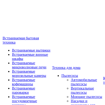
Встраиваемая бытовая
техника
Встраиваемые вытяжки
Встраеваемые винные
шкафы
Встраиваемые
микроволновые печи
Техника для дома
Встраиваемые
морозильные камеры
Пылесосы
Встраиваемые
Автомобильные
т
кофемашины
пылесосы
Встраиваемые
Вертикальные
пароварки
пылесосы
Встраиваемые
Моющие пылесосы
посудомоечные
Насадки и