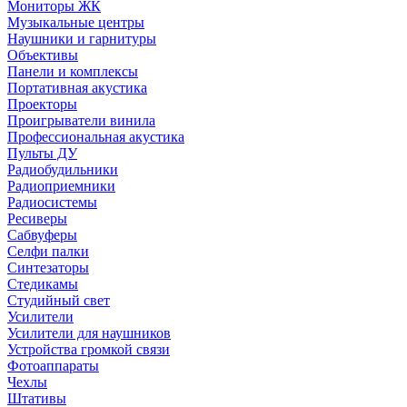
Мониторы ЖК
Музыкальные центры
Наушники и гарнитуры
Объективы
Панели и комплексы
Портативная акустика
Проекторы
Проигрыватели винила
Профессиональная акустика
Пульты ДУ
Радиобудильники
Радиоприемники
Радиосистемы
Ресиверы
Сабвуферы
Селфи палки
Синтезаторы
Стедикамы
Студийный свет
Усилители
Усилители для наушников
Устройства громкой связи
Фотоаппараты
Чехлы
Штативы