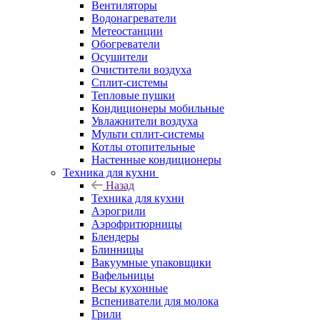
Вентиляторы
Водонагреватели
Метеостанции
Обогреватели
Осушители
Очистители воздуха
Сплит-системы
Тепловые пушки
Кондиционеры мобильные
Увлажнители воздуха
Мульти сплит-системы
Котлы отопительные
Настенные кондиционеры
Техника для кухни
Назад
Техника для кухни
Аэрогрили
Аэрофритюрницы
Блендеры
Блинницы
Вакуумные упаковщики
Вафельницы
Весы кухонные
Вспениватели для молока
Грили