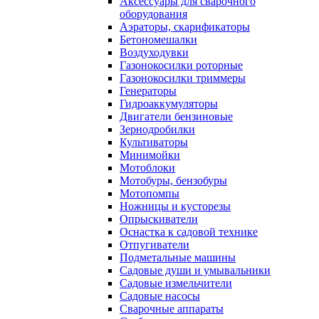
Аксессуары для сварочного
оборудования
Аэраторы, скарификаторы
Бетономешалки
Воздуходувки
Газонокосилки роторные
Газонокосилки триммеры
Генераторы
Гидроаккумуляторы
Двигатели бензиновые
Зернодробилки
Культиваторы
Минимойки
Мотоблоки
Мотобуры, бензобуры
Мотопомпы
Ножницы и кусторезы
Опрыскиватели
Оснастка к садовой технике
Отпугиватели
Подметальные машины
Садовые души и умывальники
Садовые измельчители
Садовые насосы
Сварочные аппараты