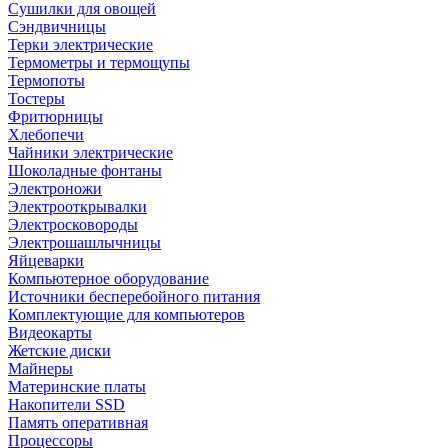
Сушилки для овощей
Сэндвичницы
Терки электрические
Термометры и термощупы
Термопоты
Тостеры
Фритюрницы
Хлебопечи
Чайники электрические
Шоколадные фонтаны
Электроножи
Электрооткрывалки
Электросковороды
Электрошашлычницы
Яйцеварки
Компьютерное оборудование
Источники бесперебойного питания
Комплектующие для компьютеров
Видеокарты
Жетские диски
Майнеры
Материнские платы
Накопители SSD
Память оперативная
Процессоры