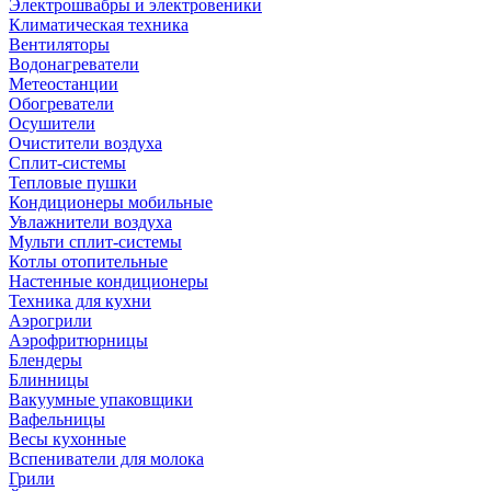
Электрошвабры и электровеники
Климатическая техника
Вентиляторы
Водонагреватели
Метеостанции
Обогреватели
Осушители
Очистители воздуха
Сплит-системы
Тепловые пушки
Кондиционеры мобильные
Увлажнители воздуха
Мульти сплит-системы
Котлы отопительные
Настенные кондиционеры
Техника для кухни
Аэрогрили
Аэрофритюрницы
Блендеры
Блинницы
Вакуумные упаковщики
Вафельницы
Весы кухонные
Вспениватели для молока
Грили