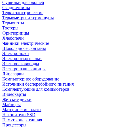
Сушилки для овощей
Сэндвичницы
Терки электрические
Термометры и термощупы
Термопоты
Тостеры
Фритюрницы
Хлебопечи
Чайники электрические
Шоколадные фонтаны
Электроножи
Электрооткрывалки
Электросковороды
Электрошашлычницы
Яйцеварки
Компьютерное оборудование
Источники бесперебойного питания
Комплектующие для компьютеров
Видеокарты
Жетские диски
Майнеры
Материнские платы
Накопители SSD
Память оперативная
Процессоры