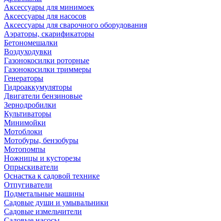
Аксессуары для минимоек
Аксессуары для насосов
Аксессуары для сварочного оборудования
Аэраторы, скарификаторы
Бетономешалки
Воздуходувки
Газонокосилки роторные
Газонокосилки триммеры
Генераторы
Гидроаккумуляторы
Двигатели бензиновые
Зернодробилки
Культиваторы
Минимойки
Мотоблоки
Мотобуры, бензобуры
Мотопомпы
Ножницы и кусторезы
Опрыскиватели
Оснастка к садовой технике
Отпугиватели
Подметальные машины
Садовые души и умывальники
Садовые измельчители
Садовые насосы