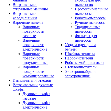
машины
аксессуары для
Встраиваемые
пылесосов
стиральные машины
Профессиональные
Встраиваемые
пылесосы
холодильники
Роботы-пылесосы
Варочные панели
Ручные пылесосы
Варочные
Традиционные
поверхности
пылесосы
газовые
Фильтры для
Варочные
пылесоса
поверхности
Уход за одеждой и
электрические
бельём
Варочные
Швейная техника
поверхности
Пароочистители
индукционные
Роботы-мойщики окон
Варочные
Стеклоочистители
поверхности
Электрошвабры и
комбинированные
электровеники
Измельчители отходов
Встраиваемый духовые
шкафы
Духовые шкафы
газовые
Духовые шкафы
электрические