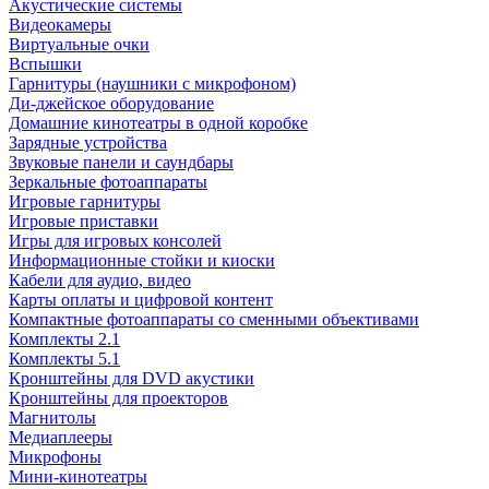
Акустические системы
Видеокамеры
Виртуальные очки
Вспышки
Гарнитуры (наушники с микрофоном)
Ди-джейское оборудование
Домашние кинотеатры в одной коробке
Зарядные устройства
Звуковые панели и саундбары
Зеркальные фотоаппараты
Игровые гарнитуры
Игровые приставки
Игры для игровых консолей
Информационные стойки и киоски
Кабели для аудио, видео
Карты оплаты и цифровой контент
Компактные фотоаппараты со сменными объективами
Комплекты 2.1
Комплекты 5.1
Кронштейны для DVD акустики
Кронштейны для проекторов
Магнитолы
Медиаплееры
Микрофоны
Мини-кинотеатры