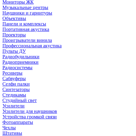
Мониторы ЖК
Музыкальные центры
Наушники и гарнитуры
Объективы
Панели и комплексы
Портативная акустика
Проекторы
Проигрыватели винила
Профессиональная акустика
Пульты ДУ
Радиобудильники
Радиоприемники
Радиосистемы
Ресиверы
Сабвуферы
Селфи палки
Синтезаторы
Стедикамы
Студийный свет
Усилители
Усилители для наушников
Устройства громкой связи
Фотоаппараты
Чехлы
Штативы