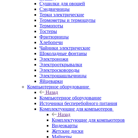
Сушилки для овощей
Сэндвичницы
Терки электрические
Термометры и термощупы
Термопоты
Тостеры
Фритюрницы
Хлебопечи
Чайники электрические
Шоколадные фонтаны
Электроножи
Электрооткрывалки
Электросковороды
Электрошашлычницы
Яйцеварки
Компьютерное оборудование
Назад
Компьютерное оборудование
Источники бесперебойного питания
Комплектующие для компьютеров
Назад
Комплектующие для компьютеров
Видеокарты
Жетские диски
Майнеры