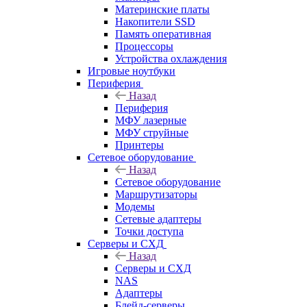
Материнские платы
Накопители SSD
Память оперативная
Процессоры
Устройства охлаждения
Игровые ноутбуки
Периферия
Назад
Периферия
МФУ лазерные
МФУ струйные
Принтеры
Сетевое оборудование
Назад
Сетевое оборудование
Маршрутизаторы
Модемы
Сетевые адаптеры
Точки доступа
Серверы и СХД
Назад
Серверы и СХД
NAS
Адаптеры
Блейд-серверы