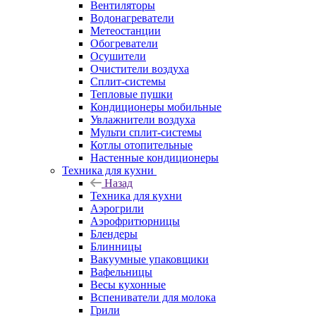
Вентиляторы
Водонагреватели
Метеостанции
Обогреватели
Осушители
Очистители воздуха
Сплит-системы
Тепловые пушки
Кондиционеры мобильные
Увлажнители воздуха
Мульти сплит-системы
Котлы отопительные
Настенные кондиционеры
Техника для кухни
Назад
Техника для кухни
Аэрогрили
Аэрофритюрницы
Блендеры
Блинницы
Вакуумные упаковщики
Вафельницы
Весы кухонные
Вспениватели для молока
Грили