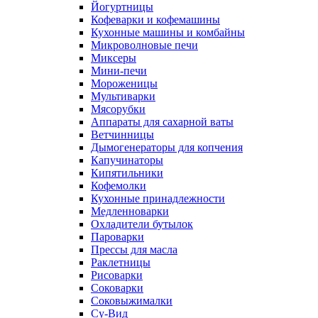
Йогуртницы
Кофеварки и кофемашины
Кухонные машины и комбайны
Микроволновые печи
Миксеры
Мини-печи
Мороженицы
Мультиварки
Мясорубки
Аппараты для сахарной ваты
Ветчинницы
Дымогенераторы для копчения
Капучинаторы
Кипятильники
Кофемолки
Кухонные принадлежности
Медленноварки
Охладители бутылок
Пароварки
Прессы для масла
Раклетницы
Рисоварки
Соковарки
Соковыжималки
Су-Вид