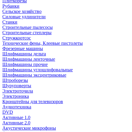
Плиткорезы
Рубанки
Сельское хозяйство
Силовые удлинители
Станки
Строительные пылесосы
Строительные степлеры
Стружкоотсос
Технические фены, Клеевые пистолеты
Фрезерные машины
Шлифмашины дельта
Шлифмашины ленточные
Шлифмашины прочие
Шлифмашины углошлифовальные
Шлифмашины эксцентриковые
Штроборезы
Шуруповерты
Электроточила
Электроника
Кронштейны для телевизоров
Аудиотехника
DVD
Активные 1.0
Активные 2.0
Акустические микрофоны