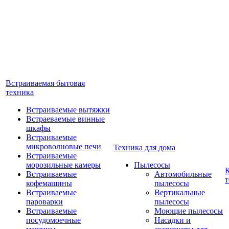
Встраиваемая бытовая
техника
Встраиваемые вытяжки
Встраеваемые винные
шкафы
Встраиваемые
микроволновые печи
Техника для дома
Встраиваемые
морозильные камеры
Пылесосы
Встраиваемые
Автомобильные
т
кофемашины
пылесосы
Встраиваемые
Вертикальные
пароварки
пылесосы
Встраиваемые
Моющие пылесосы
посудомоечные
Насадки и