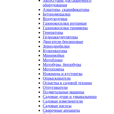
Аксессуары для сварочного
оборудования
Аэраторы, скарификаторы
Бетономешалки
Воздуходувки
Газонокосилки роторные
Газонокосилки триммеры
Генераторы
Гидроаккумуляторы
Двигатели бензиновые
Зернодробилки
Культиваторы
Минимойки
Мотоблоки
Мотобуры, бензобуры
Мотопомпы
Ножницы и кусторезы
Опрыскиватели
Оснастка к садовой технике
Отпугиватели
Подметальные машины
Садовые души и умывальники
Садовые измельчители
Садовые насосы
Сварочные аппараты