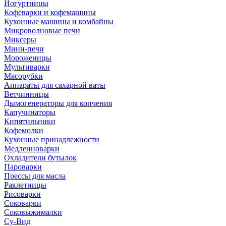
Йогуртницы
Кофеварки и кофемашины
Кухонные машины и комбайны
Микроволновые печи
Миксеры
Мини-печи
Мороженицы
Мультиварки
Мясорубки
Аппараты для сахарной ваты
Ветчинницы
Дымогенераторы для копчения
Капучинаторы
Кипятильники
Кофемолки
Кухонные принадлежности
Медленноварки
Охладители бутылок
Пароварки
Прессы для масла
Раклетницы
Рисоварки
Соковарки
Соковыжималки
Су-Вид