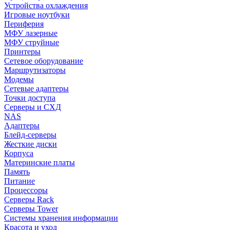
Устройства охлаждения
Игровые ноутбуки
Периферия
МФУ лазерные
МФУ струйные
Принтеры
Сетевое оборудование
Маршрутизаторы
Модемы
Сетевые адаптеры
Точки доступа
Серверы и СХД
NAS
Адаптеры
Блейд-серверы
Жесткие диски
Корпуса
Материнские платы
Память
Питание
Процессоры
Серверы Rack
Серверы Tower
Системы хранения информации
Красота и уход