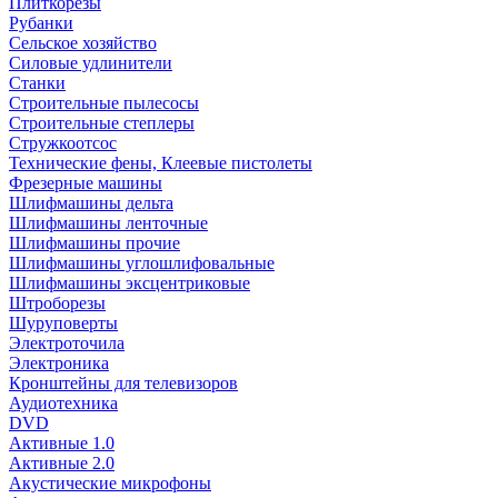
Плиткорезы
Рубанки
Сельское хозяйство
Силовые удлинители
Станки
Строительные пылесосы
Строительные степлеры
Стружкоотсос
Технические фены, Клеевые пистолеты
Фрезерные машины
Шлифмашины дельта
Шлифмашины ленточные
Шлифмашины прочие
Шлифмашины углошлифовальные
Шлифмашины эксцентриковые
Штроборезы
Шуруповерты
Электроточила
Электроника
Кронштейны для телевизоров
Аудиотехника
DVD
Активные 1.0
Активные 2.0
Акустические микрофоны