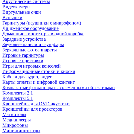
Акустические системы
Видеокамеры
Виртуальные очки
Вспышки
Гарнитуры (наушники с микрофоном)
Ди-джейское оборудование
Домашние кинотеатры в одной коробке
Зарядные устройства
Звуковые панели и саундбары
Зеркальные фотоаппараты
Игровые гарнитуры
Игровые приставки
Игры для игровых консолей
Информационные стойки и киоски
Кабели для аудио, видео
Карты оплаты и цифровой контент
Компактные фотоаппараты со сменными объективами
Комплекты 2.1
Комплекты 5.1
Кронштейны для DVD акустики
Кронштейны для проекторов
Магнитолы
Медиаплееры
Микрофоны
Мини-кинотеатры