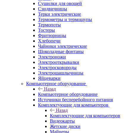
Сушилки для овощей
Сэндвичницы
Терки электрические
Термометры и термощупы
Термопоты
Тостеры
Фритюрницы
Хлебопечи
Чайники электрические
Шоколадные фонтаны
Электроножи
Электрооткрывалки
Электросковороды
Электрошашлычницы
Яйцеварки
Компьютерное оборудование
Назад
Компьютерное оборудование
Источники бесперебойного питания
Комплектующие для компьютеров
Назад
Комплектующие для компьютеров
Видеокарты
Жетские диски
Майнеры