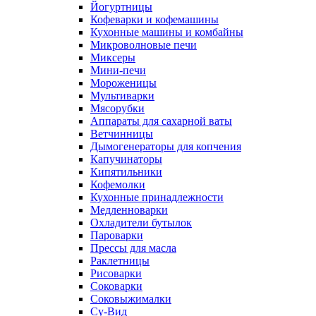
Йогуртницы
Кофеварки и кофемашины
Кухонные машины и комбайны
Микроволновые печи
Миксеры
Мини-печи
Мороженицы
Мультиварки
Мясорубки
Аппараты для сахарной ваты
Ветчинницы
Дымогенераторы для копчения
Капучинаторы
Кипятильники
Кофемолки
Кухонные принадлежности
Медленноварки
Охладители бутылок
Пароварки
Прессы для масла
Раклетницы
Рисоварки
Соковарки
Соковыжималки
Су-Вид