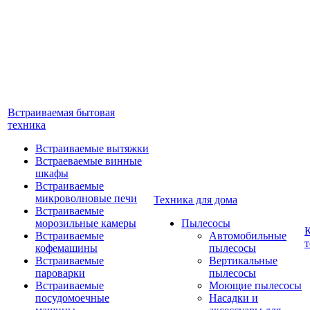
Встраиваемая бытовая
техника
Встраиваемые вытяжки
Встраеваемые винные
шкафы
Встраиваемые
микроволновые печи
Техника для дома
Встраиваемые
морозильные камеры
Пылесосы
Встраиваемые
Автомобильные
т
кофемашины
пылесосы
Встраиваемые
Вертикальные
пароварки
пылесосы
Встраиваемые
Моющие пылесосы
посудомоечные
Насадки и