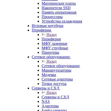
Материнские платы
Накопители SSD
Память оперативная
Процессоры
Устройства охлаждения
Игровые ноутбуки
Периферия
Назад
Периферия
МФУ лазерные
МФУ струйные
Принтеры
Сетевое оборудование
Назад
Сетевое оборудование
Маршрутизаторы
Модемы
Сетевые адаптеры
Точки доступа
Серверы и СХД
Назад
Серверы и СХД
NAS
Адаптеры
Блейд-серверы