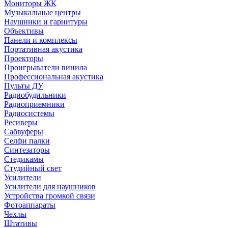
Мониторы ЖК
Музыкальные центры
Наушники и гарнитуры
Объективы
Панели и комплексы
Портативная акустика
Проекторы
Проигрыватели винила
Профессиональная акустика
Пульты ДУ
Радиобудильники
Радиоприемники
Радиосистемы
Ресиверы
Сабвуферы
Селфи палки
Синтезаторы
Стедикамы
Студийный свет
Усилители
Усилители для наушников
Устройства громкой связи
Фотоаппараты
Чехлы
Штативы