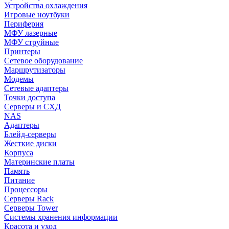
Устройства охлаждения
Игровые ноутбуки
Периферия
МФУ лазерные
МФУ струйные
Принтеры
Сетевое оборудование
Маршрутизаторы
Модемы
Сетевые адаптеры
Точки доступа
Серверы и СХД
NAS
Адаптеры
Блейд-серверы
Жесткие диски
Корпуса
Материнские платы
Память
Питание
Процессоры
Серверы Rack
Серверы Tower
Системы хранения информации
Красота и уход