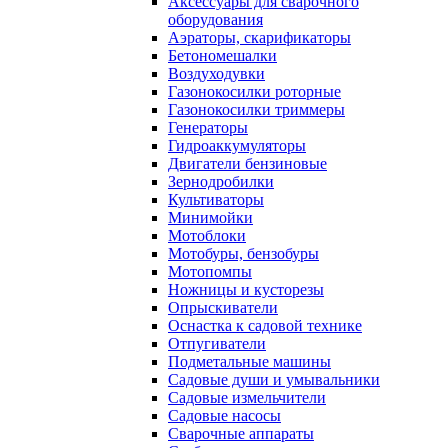
Аксессуары для сварочного
оборудования
Аэраторы, скарификаторы
Бетономешалки
Воздуходувки
Газонокосилки роторные
Газонокосилки триммеры
Генераторы
Гидроаккумуляторы
Двигатели бензиновые
Зернодробилки
Культиваторы
Минимойки
Мотоблоки
Мотобуры, бензобуры
Мотопомпы
Ножницы и кусторезы
Опрыскиватели
Оснастка к садовой технике
Отпугиватели
Подметальные машины
Садовые души и умывальники
Садовые измельчители
Садовые насосы
Сварочные аппараты