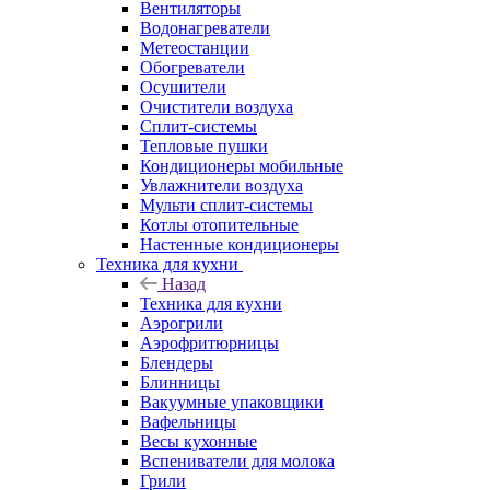
Вентиляторы
Водонагреватели
Метеостанции
Обогреватели
Осушители
Очистители воздуха
Сплит-системы
Тепловые пушки
Кондиционеры мобильные
Увлажнители воздуха
Мульти сплит-системы
Котлы отопительные
Настенные кондиционеры
Техника для кухни
Назад
Техника для кухни
Аэрогрили
Аэрофритюрницы
Блендеры
Блинницы
Вакуумные упаковщики
Вафельницы
Весы кухонные
Вспениватели для молока
Грили