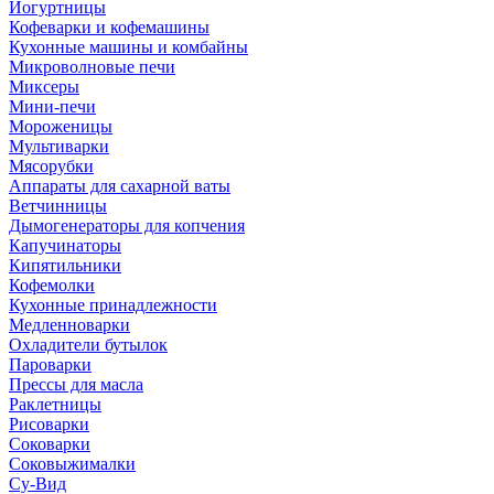
Йогуртницы
Кофеварки и кофемашины
Кухонные машины и комбайны
Микроволновые печи
Миксеры
Мини-печи
Мороженицы
Мультиварки
Мясорубки
Аппараты для сахарной ваты
Ветчинницы
Дымогенераторы для копчения
Капучинаторы
Кипятильники
Кофемолки
Кухонные принадлежности
Медленноварки
Охладители бутылок
Пароварки
Прессы для масла
Раклетницы
Рисоварки
Соковарки
Соковыжималки
Су-Вид