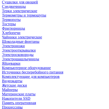
Сушилки для овощей
Сэндвичницы
Терки электрические
Термометры и термощупы
Термопоты
Тостеры
Фритюрницы
Хлебопечи
Чайники электрические
Шоколадные фонтаны
Электроножи
Электрооткрывалки
Электросковороды
Электрошашлычницы
Яйцеварки
Компьютерное оборудование
Источники бесперебойного питания
Комплектующие для компьютеров
Видеокарты
Жетские диски
Майнеры
Материнские платы
Накопители SSD
Память оперативная
Процессоры