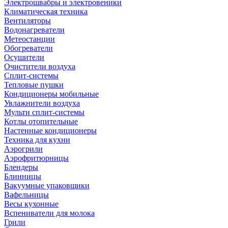
Электрошвабры и электровеники
Климатическая техника
Вентиляторы
Водонагреватели
Метеостанции
Обогреватели
Осушители
Очистители воздуха
Сплит-системы
Тепловые пушки
Кондиционеры мобильные
Увлажнители воздуха
Мульти сплит-системы
Котлы отопительные
Настенные кондиционеры
Техника для кухни
Аэрогрили
Аэрофритюрницы
Блендеры
Блинницы
Вакуумные упаковщики
Вафельницы
Весы кухонные
Вспениватели для молока
Грили