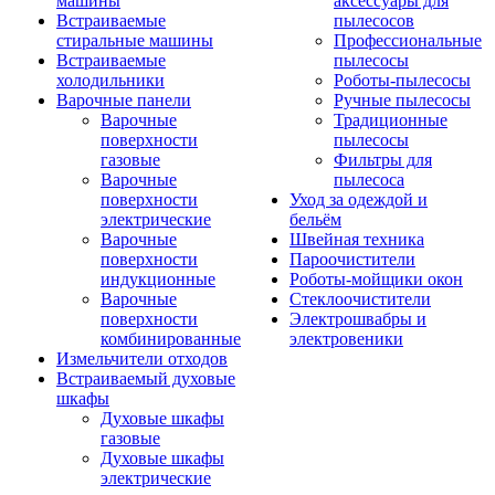
машины
аксессуары для
Встраиваемые
пылесосов
стиральные машины
Профессиональные
Встраиваемые
пылесосы
холодильники
Роботы-пылесосы
Варочные панели
Ручные пылесосы
Варочные
Традиционные
поверхности
пылесосы
газовые
Фильтры для
Варочные
пылесоса
поверхности
Уход за одеждой и
электрические
бельём
Варочные
Швейная техника
поверхности
Пароочистители
индукционные
Роботы-мойщики окон
Варочные
Стеклоочистители
поверхности
Электрошвабры и
комбинированные
электровеники
Измельчители отходов
Встраиваемый духовые
шкафы
Духовые шкафы
газовые
Духовые шкафы
электрические