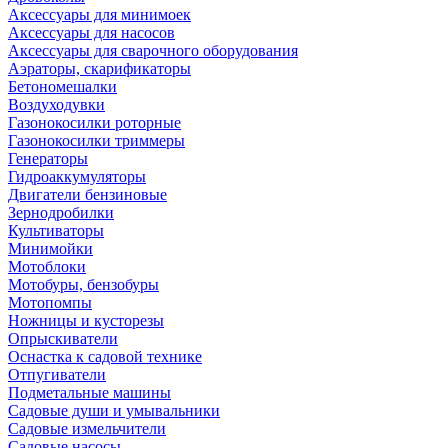
Аксессуары для минимоек
Аксессуары для насосов
Аксессуары для сварочного оборудования
Аэраторы, скарификаторы
Бетономешалки
Воздуходувки
Газонокосилки роторные
Газонокосилки триммеры
Генераторы
Гидроаккумуляторы
Двигатели бензиновые
Зернодробилки
Культиваторы
Минимойки
Мотоблоки
Мотобуры, бензобуры
Мотопомпы
Ножницы и кусторезы
Опрыскиватели
Оснастка к садовой технике
Отпугиватели
Подметальные машины
Садовые души и умывальники
Садовые измельчители
Садовые насосы