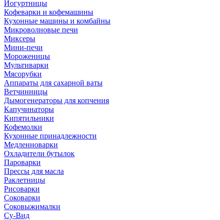
Йогуртницы
Кофеварки и кофемашины
Кухонные машины и комбайны
Микроволновые печи
Миксеры
Мини-печи
Мороженицы
Мультиварки
Мясорубки
Аппараты для сахарной ваты
Ветчинницы
Дымогенераторы для копчения
Капучинаторы
Кипятильники
Кофемолки
Кухонные принадлежности
Медленноварки
Охладители бутылок
Пароварки
Прессы для масла
Раклетницы
Рисоварки
Соковарки
Соковыжималки
Су-Вид