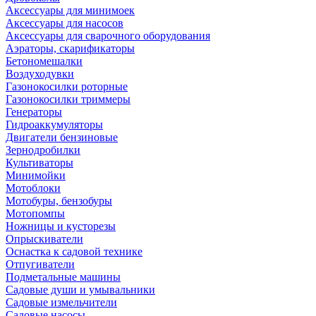
Аксессуары для минимоек
Аксессуары для насосов
Аксессуары для сварочного оборудования
Аэраторы, скарификаторы
Бетономешалки
Воздуходувки
Газонокосилки роторные
Газонокосилки триммеры
Генераторы
Гидроаккумуляторы
Двигатели бензиновые
Зернодробилки
Культиваторы
Минимойки
Мотоблоки
Мотобуры, бензобуры
Мотопомпы
Ножницы и кусторезы
Опрыскиватели
Оснастка к садовой технике
Отпугиватели
Подметальные машины
Садовые души и умывальники
Садовые измельчители
Садовые насосы