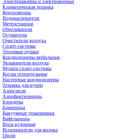
Электрошвабры и электровеники
Климатическая техника
Вентиляторы
Водонагреватели
Метеостанции
Обогреватели
Осушители
Очистители воздуха
Сплит-системы
Тепловые пушки
Кондиционеры мобильные
Увлажнители воздуха
Мульти сплит-системы
Котлы отопительные
Настенные кондиционеры
Техника для кухни
Аэрогрили
Аэрофритюрницы
Блендеры
Блинницы
Вакуумные упаковщики
Вафельницы
Весы кухонные
Вспениватели для молока
Грили