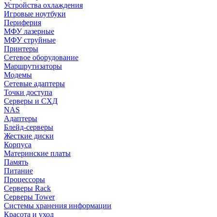
Устройства охлаждения
Игровые ноутбуки
Периферия
МФУ лазерные
МФУ струйные
Принтеры
Сетевое оборудование
Маршрутизаторы
Модемы
Сетевые адаптеры
Точки доступа
Серверы и СХД
NAS
Адаптеры
Блейд-серверы
Жесткие диски
Корпуса
Материнские платы
Память
Питание
Процессоры
Серверы Rack
Серверы Tower
Системы хранения информации
Красота и уход