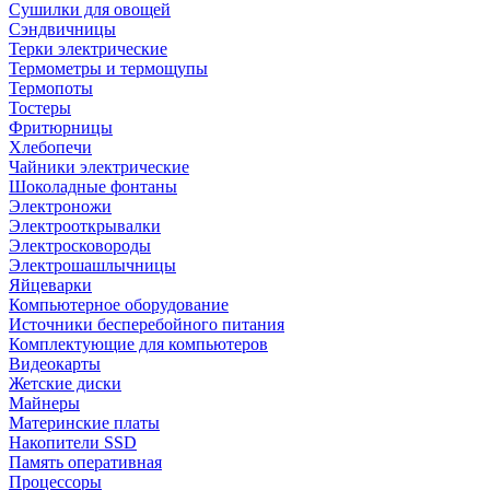
Сушилки для овощей
Сэндвичницы
Терки электрические
Термометры и термощупы
Термопоты
Тостеры
Фритюрницы
Хлебопечи
Чайники электрические
Шоколадные фонтаны
Электроножи
Электрооткрывалки
Электросковороды
Электрошашлычницы
Яйцеварки
Компьютерное оборудование
Источники бесперебойного питания
Комплектующие для компьютеров
Видеокарты
Жетские диски
Майнеры
Материнские платы
Накопители SSD
Память оперативная
Процессоры