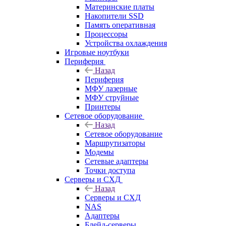
Материнские платы
Накопители SSD
Память оперативная
Процессоры
Устройства охлаждения
Игровые ноутбуки
Периферия
Назад
Периферия
МФУ лазерные
МФУ струйные
Принтеры
Сетевое оборудование
Назад
Сетевое оборудование
Маршрутизаторы
Модемы
Сетевые адаптеры
Точки доступа
Серверы и СХД
Назад
Серверы и СХД
NAS
Адаптеры
Блейд-серверы