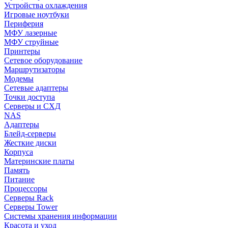
Устройства охлаждения
Игровые ноутбуки
Периферия
МФУ лазерные
МФУ струйные
Принтеры
Сетевое оборудование
Маршрутизаторы
Модемы
Сетевые адаптеры
Точки доступа
Серверы и СХД
NAS
Адаптеры
Блейд-серверы
Жесткие диски
Корпуса
Материнские платы
Память
Питание
Процессоры
Серверы Rack
Серверы Tower
Системы хранения информации
Красота и уход