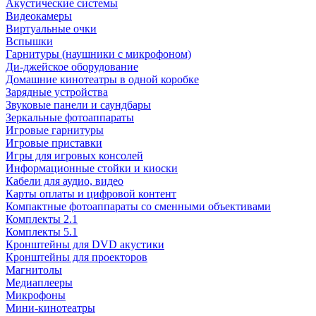
Акустические системы
Видеокамеры
Виртуальные очки
Вспышки
Гарнитуры (наушники с микрофоном)
Ди-джейское оборудование
Домашние кинотеатры в одной коробке
Зарядные устройства
Звуковые панели и саундбары
Зеркальные фотоаппараты
Игровые гарнитуры
Игровые приставки
Игры для игровых консолей
Информационные стойки и киоски
Кабели для аудио, видео
Карты оплаты и цифровой контент
Компактные фотоаппараты со сменными объективами
Комплекты 2.1
Комплекты 5.1
Кронштейны для DVD акустики
Кронштейны для проекторов
Магнитолы
Медиаплееры
Микрофоны
Мини-кинотеатры