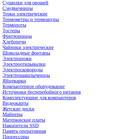
Сушилки для овощей
Сэндвичницы
Терки электрические
Термометры и термощупы
Термопоты
Тостеры
Фритюрницы
Хлебопечи
Чайники электрические
Шоколадные фонтаны
Электроножи
Электрооткрывалки
Электросковороды
Электрошашлычницы
Яйцеварки
Компьютерное оборудование
Источники бесперебойного питания
Комплектующие для компьютеров
Видеокарты
Жетские диски
Майнеры
Материнские платы
Накопители SSD
Память оперативная
Процессоры