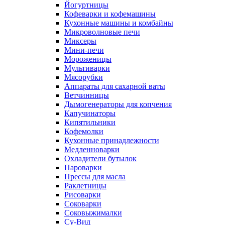
Йогуртницы
Кофеварки и кофемашины
Кухонные машины и комбайны
Микроволновые печи
Миксеры
Мини-печи
Мороженицы
Мультиварки
Мясорубки
Аппараты для сахарной ваты
Ветчинницы
Дымогенераторы для копчения
Капучинаторы
Кипятильники
Кофемолки
Кухонные принадлежности
Медленноварки
Охладители бутылок
Пароварки
Прессы для масла
Раклетницы
Рисоварки
Соковарки
Соковыжималки
Су-Вид