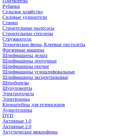
Плиткорезы
Рубанки
Сельское хозяйство
Силовые удлинители
Станки
Строительные пылесосы
Строительные степлеры
Стружкоотсос
Технические фены, Клеевые пистолеты
Фрезерные машины
Шлифмашины дельта
Шлифмашины ленточные
Шлифмашины прочие
Шлифмашины углошлифовальные
Шлифмашины эксцентриковые
Штроборезы
Шуруповерты
Электроточила
Электроника
Кронштейны для телевизоров
Аудиотехника
DVD
Активные 1.0
Активные 2.0
Акустические микрофоны