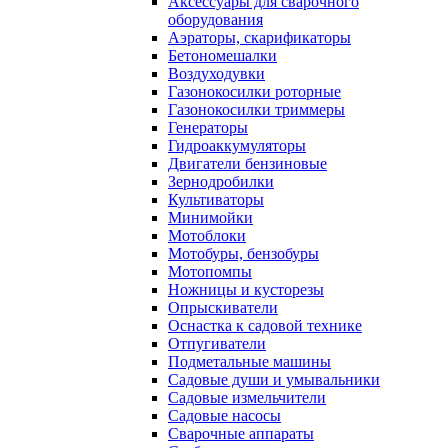
Аксессуары для сварочного
оборудования
Аэраторы, скарификаторы
Бетономешалки
Воздуходувки
Газонокосилки роторные
Газонокосилки триммеры
Генераторы
Гидроаккумуляторы
Двигатели бензиновые
Зернодробилки
Культиваторы
Минимойки
Мотоблоки
Мотобуры, бензобуры
Мотопомпы
Ножницы и кусторезы
Опрыскиватели
Оснастка к садовой технике
Отпугиватели
Подметальные машины
Садовые души и умывальники
Садовые измельчители
Садовые насосы
Сварочные аппараты