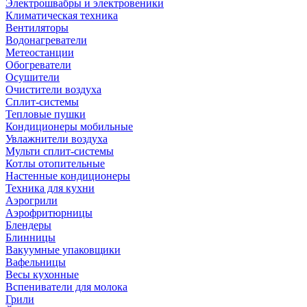
Электрошвабры и электровеники
Климатическая техника
Вентиляторы
Водонагреватели
Метеостанции
Обогреватели
Осушители
Очистители воздуха
Сплит-системы
Тепловые пушки
Кондиционеры мобильные
Увлажнители воздуха
Мульти сплит-системы
Котлы отопительные
Настенные кондиционеры
Техника для кухни
Аэрогрили
Аэрофритюрницы
Блендеры
Блинницы
Вакуумные упаковщики
Вафельницы
Весы кухонные
Вспениватели для молока
Грили