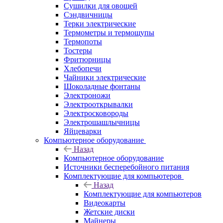
Сушилки для овощей
Сэндвичницы
Терки электрические
Термометры и термощупы
Термопоты
Тостеры
Фритюрницы
Хлебопечи
Чайники электрические
Шоколадные фонтаны
Электроножи
Электрооткрывалки
Электросковороды
Электрошашлычницы
Яйцеварки
Компьютерное оборудование
Назад
Компьютерное оборудование
Источники бесперебойного питания
Комплектующие для компьютеров
Назад
Комплектующие для компьютеров
Видеокарты
Жетские диски
Майнеры