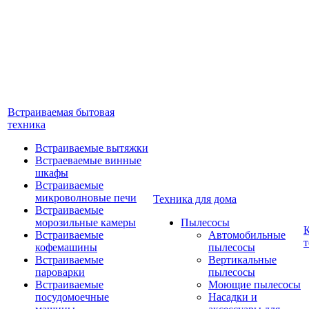
Встраиваемая бытовая
техника
Встраиваемые вытяжки
Встраеваемые винные
шкафы
Встраиваемые
микроволновые печи
Техника для дома
Встраиваемые
морозильные камеры
Пылесосы
Встраиваемые
Автомобильные
т
кофемашины
пылесосы
Встраиваемые
Вертикальные
пароварки
пылесосы
Встраиваемые
Моющие пылесосы
посудомоечные
Насадки и