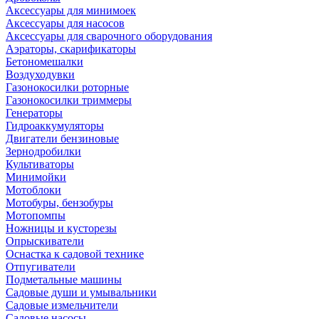
Аксессуары для минимоек
Аксессуары для насосов
Аксессуары для сварочного оборудования
Аэраторы, скарификаторы
Бетономешалки
Воздуходувки
Газонокосилки роторные
Газонокосилки триммеры
Генераторы
Гидроаккумуляторы
Двигатели бензиновые
Зернодробилки
Культиваторы
Минимойки
Мотоблоки
Мотобуры, бензобуры
Мотопомпы
Ножницы и кусторезы
Опрыскиватели
Оснастка к садовой технике
Отпугиватели
Подметальные машины
Садовые души и умывальники
Садовые измельчители
Садовые насосы