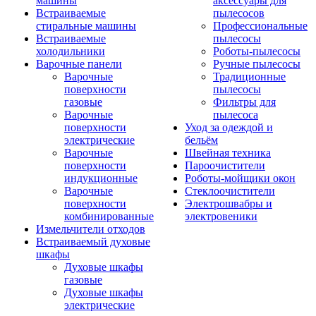
машины
аксессуары для
Встраиваемые
пылесосов
стиральные машины
Профессиональные
Встраиваемые
пылесосы
холодильники
Роботы-пылесосы
Варочные панели
Ручные пылесосы
Варочные
Традиционные
поверхности
пылесосы
газовые
Фильтры для
Варочные
пылесоса
поверхности
Уход за одеждой и
электрические
бельём
Варочные
Швейная техника
поверхности
Пароочистители
индукционные
Роботы-мойщики окон
Варочные
Стеклоочистители
поверхности
Электрошвабры и
комбинированные
электровеники
Измельчители отходов
Встраиваемый духовые
шкафы
Духовые шкафы
газовые
Духовые шкафы
электрические