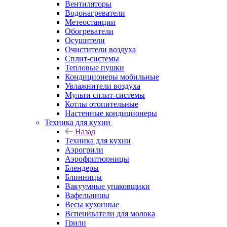
Вентиляторы
Водонагреватели
Метеостанции
Обогреватели
Осушители
Очистители воздуха
Сплит-системы
Тепловые пушки
Кондиционеры мобильные
Увлажнители воздуха
Мульти сплит-системы
Котлы отопительные
Настенные кондиционеры
Техника для кухни
Назад
Техника для кухни
Аэрогрили
Аэрофритюрницы
Блендеры
Блинницы
Вакуумные упаковщики
Вафельницы
Весы кухонные
Вспениватели для молока
Грили