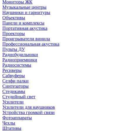
Мониторы ЖК
Музыкальные центры
Наушники и гарнитуры
Объективы
Панели и комплексы
Портативная акустика
Проекторы
Проигрыватели винила
Профессиональная акустика
Пульты ДУ
Радиобудильники
Радиоприемники
Радиосистемы
Ресиверы
Сабвуферы
Селфи палки
Синтезаторы
Стедикамы
Студийный свет
Усилители
Усилители для наушников
Устройства громкой связи
Фотоаппараты
Чехлы
Штативы