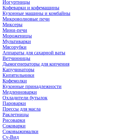
Йогуртницы
Кофеварки и кофемашины
Кухонные машины и комбайны
Микроволновые печи
Миксеры
Мини-печи
Мороженицы
Мультиварки
Мясорубки
Аппараты для сахарной ваты
Ветчинницы
Дымогенераторы для копчения
Капучинаторы
Кипятильники
Кофемолки
Кухонные принадлежности
Медленноварки
Охладители бутылок
Пароварки
Прессы для масла
Раклетницы
Рисоварки
Соковарки
Соковыжималки
Су-Вид