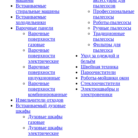
машины
аксессуары для
Встраиваемые
пылесосов
стиральные машины
Профессиональные
Встраиваемые
пылесосы
холодильники
Роботы-пылесосы
Варочные панели
Ручные пылесосы
Варочные
Традиционные
поверхности
пылесосы
газовые
Фильтры для
Варочные
пылесоса
поверхности
Уход за одеждой и
электрические
бельём
Варочные
Швейная техника
поверхности
Пароочистители
индукционные
Роботы-мойщики окон
Варочные
Стеклоочистители
поверхности
Электрошвабры и
комбинированные
электровеники
Измельчители отходов
Встраиваемый духовые
шкафы
Духовые шкафы
газовые
Духовые шкафы
электрические