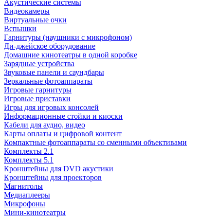
Акустические системы
Видеокамеры
Виртуальные очки
Вспышки
Гарнитуры (наушники с микрофоном)
Ди-джейское оборудование
Домашние кинотеатры в одной коробке
Зарядные устройства
Звуковые панели и саундбары
Зеркальные фотоаппараты
Игровые гарнитуры
Игровые приставки
Игры для игровых консолей
Информационные стойки и киоски
Кабели для аудио, видео
Карты оплаты и цифровой контент
Компактные фотоаппараты со сменными объективами
Комплекты 2.1
Комплекты 5.1
Кронштейны для DVD акустики
Кронштейны для проекторов
Магнитолы
Медиаплееры
Микрофоны
Мини-кинотеатры