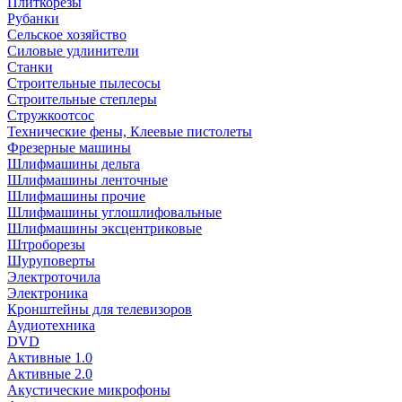
Плиткорезы
Рубанки
Сельское хозяйство
Силовые удлинители
Станки
Строительные пылесосы
Строительные степлеры
Стружкоотсос
Технические фены, Клеевые пистолеты
Фрезерные машины
Шлифмашины дельта
Шлифмашины ленточные
Шлифмашины прочие
Шлифмашины углошлифовальные
Шлифмашины эксцентриковые
Штроборезы
Шуруповерты
Электроточила
Электроника
Кронштейны для телевизоров
Аудиотехника
DVD
Активные 1.0
Активные 2.0
Акустические микрофоны