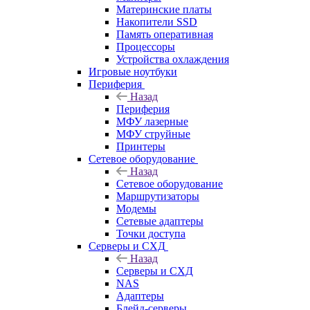
Материнские платы
Накопители SSD
Память оперативная
Процессоры
Устройства охлаждения
Игровые ноутбуки
Периферия
Назад
Периферия
МФУ лазерные
МФУ струйные
Принтеры
Сетевое оборудование
Назад
Сетевое оборудование
Маршрутизаторы
Модемы
Сетевые адаптеры
Точки доступа
Серверы и СХД
Назад
Серверы и СХД
NAS
Адаптеры
Блейд-серверы