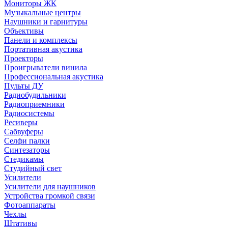
Мониторы ЖК
Музыкальные центры
Наушники и гарнитуры
Объективы
Панели и комплексы
Портативная акустика
Проекторы
Проигрыватели винила
Профессиональная акустика
Пульты ДУ
Радиобудильники
Радиоприемники
Радиосистемы
Ресиверы
Сабвуферы
Селфи палки
Синтезаторы
Стедикамы
Студийный свет
Усилители
Усилители для наушников
Устройства громкой связи
Фотоаппараты
Чехлы
Штативы