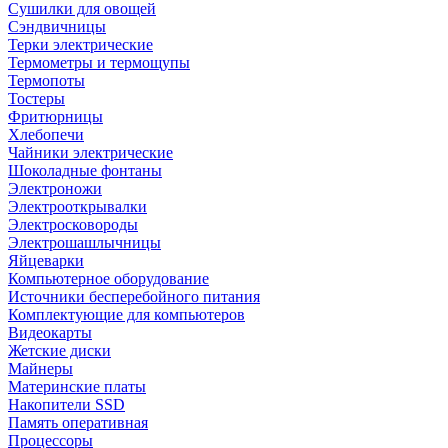
Сушилки для овощей
Сэндвичницы
Терки электрические
Термометры и термощупы
Термопоты
Тостеры
Фритюрницы
Хлебопечи
Чайники электрические
Шоколадные фонтаны
Электроножи
Электрооткрывалки
Электросковороды
Электрошашлычницы
Яйцеварки
Компьютерное оборудование
Источники бесперебойного питания
Комплектующие для компьютеров
Видеокарты
Жетские диски
Майнеры
Материнские платы
Накопители SSD
Память оперативная
Процессоры