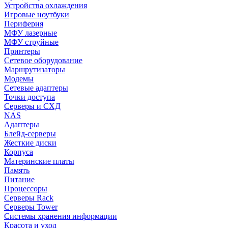
Устройства охлаждения
Игровые ноутбуки
Периферия
МФУ лазерные
МФУ струйные
Принтеры
Сетевое оборудование
Маршрутизаторы
Модемы
Сетевые адаптеры
Точки доступа
Серверы и СХД
NAS
Адаптеры
Блейд-серверы
Жесткие диски
Корпуса
Материнские платы
Память
Питание
Процессоры
Серверы Rack
Серверы Tower
Системы хранения информации
Красота и уход