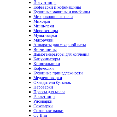
Йогуртницы
Кофеварки и кофемашины
Кухонные машины и комбайны
Микроволновые печи
Миксеры
Мини-печи
Мороженицы
Мультиварки
Мясорубки
Аппараты для сахарной ваты
Ветчинницы
Дымогенераторы для копчения
Капучинаторы
Кипятильники
Кофемолки
Кухонные принадлежности
Медленноварки
Охладители бутылок
Пароварки
Прессы для масла
Раклетницы
Рисоварки
Соковарки
Соковыжималки
Су-Вид