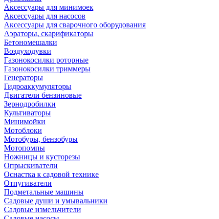
Аксессуары для минимоек
Аксессуары для насосов
Аксессуары для сварочного оборудования
Аэраторы, скарификаторы
Бетономешалки
Воздуходувки
Газонокосилки роторные
Газонокосилки триммеры
Генераторы
Гидроаккумуляторы
Двигатели бензиновые
Зернодробилки
Культиваторы
Минимойки
Мотоблоки
Мотобуры, бензобуры
Мотопомпы
Ножницы и кусторезы
Опрыскиватели
Оснастка к садовой технике
Отпугиватели
Подметальные машины
Садовые души и умывальники
Садовые измельчители
Садовые насосы