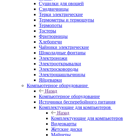
Сушилки для овощей
Сэндвичницы
Терки электрические
Термометры и термощупы
Термопоты
Тостеры
Фритюрницы
Хлебопечи
Чайники электрические
Шоколадные фонтаны
Электроножи
Электрооткрывалки
Электросковороды
Электрошашлычницы
Яйцеварки
Компьютерное оборудование
Назад
Компьютерное оборудование
Источники бесперебойного питания
Комплектующие для компьютеров
Назад
Комплектующие для компьютеров
Видеокарты
Жетские диски
Майнеры