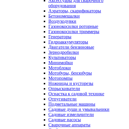
Аксессуары для сварочного
оборудования
Аэраторы, скарификаторы
Бетономешалки
Воздуходувки
Газонокосилки роторные
Газонокосилки триммеры
Генераторы
Гидроаккумуляторы
Двигатели бензиновые
Зернодробилки
Культиваторы
Минимойки
Мотоблоки
Мотобуры, бензобуры
Мотопомпы
Ножницы и кусторезы
Опрыскиватели
Оснастка к садовой технике
Отпугиватели
Подметальные машины
Садовые души и умывальники
Садовые измельчители
Садовые насосы
Сварочные аппараты