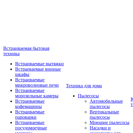
Встраиваемая бытовая
техника
Встраиваемые вытяжки
Встраеваемые винные
шкафы
Встраиваемые
микроволновые печи
Техника для дома
Встраиваемые
морозильные камеры
Пылесосы
Встраиваемые
Автомобильные
т
кофемашины
пылесосы
Встраиваемые
Вертикальные
пароварки
пылесосы
Встраиваемые
Моющие пылесосы
посудомоечные
Насадки и