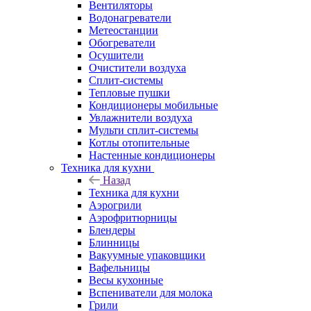
Вентиляторы
Водонагреватели
Метеостанции
Обогреватели
Осушители
Очистители воздуха
Сплит-системы
Тепловые пушки
Кондиционеры мобильные
Увлажнители воздуха
Мульти сплит-системы
Котлы отопительные
Настенные кондиционеры
Техника для кухни
Назад
Техника для кухни
Аэрогрили
Аэрофритюрницы
Блендеры
Блинницы
Вакуумные упаковщики
Вафельницы
Весы кухонные
Вспениватели для молока
Грили