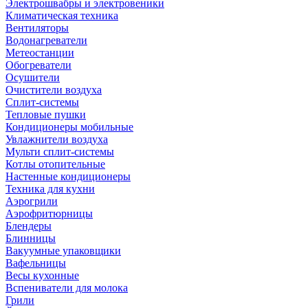
Электрошвабры и электровеники
Климатическая техника
Вентиляторы
Водонагреватели
Метеостанции
Обогреватели
Осушители
Очистители воздуха
Сплит-системы
Тепловые пушки
Кондиционеры мобильные
Увлажнители воздуха
Мульти сплит-системы
Котлы отопительные
Настенные кондиционеры
Техника для кухни
Аэрогрили
Аэрофритюрницы
Блендеры
Блинницы
Вакуумные упаковщики
Вафельницы
Весы кухонные
Вспениватели для молока
Грили