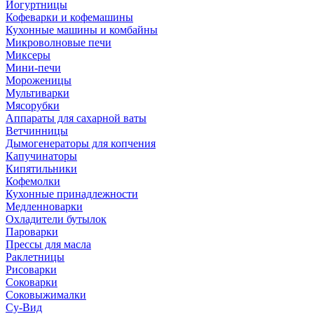
Йогуртницы
Кофеварки и кофемашины
Кухонные машины и комбайны
Микроволновые печи
Миксеры
Мини-печи
Мороженицы
Мультиварки
Мясорубки
Аппараты для сахарной ваты
Ветчинницы
Дымогенераторы для копчения
Капучинаторы
Кипятильники
Кофемолки
Кухонные принадлежности
Медленноварки
Охладители бутылок
Пароварки
Прессы для масла
Раклетницы
Рисоварки
Соковарки
Соковыжималки
Су-Вид