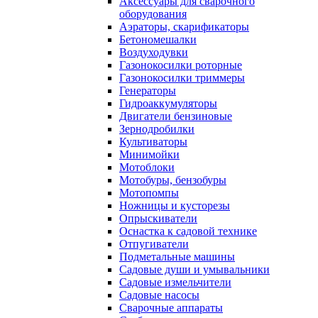
Аксессуары для сварочного
оборудования
Аэраторы, скарификаторы
Бетономешалки
Воздуходувки
Газонокосилки роторные
Газонокосилки триммеры
Генераторы
Гидроаккумуляторы
Двигатели бензиновые
Зернодробилки
Культиваторы
Минимойки
Мотоблоки
Мотобуры, бензобуры
Мотопомпы
Ножницы и кусторезы
Опрыскиватели
Оснастка к садовой технике
Отпугиватели
Подметальные машины
Садовые души и умывальники
Садовые измельчители
Садовые насосы
Сварочные аппараты