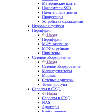
Материнские платы
Накопители SSD
Память оперативная
Процессоры
Устройства охлаждения
Игровые ноутбуки
Периферия
Назад
Периферия
МФУ лазерные
МФУ струйные
Принтеры
Сетевое оборудование
Назад
Сетевое оборудование
Маршрутизаторы
Модемы
Сетевые адаптеры
Точки доступа
Серверы и СХД
Назад
Серверы и СХД
NAS
Адаптеры
Блейд-серверы