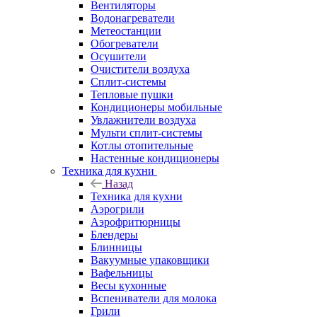
Вентиляторы
Водонагреватели
Метеостанции
Обогреватели
Осушители
Очистители воздуха
Сплит-системы
Тепловые пушки
Кондиционеры мобильные
Увлажнители воздуха
Мульти сплит-системы
Котлы отопительные
Настенные кондиционеры
Техника для кухни
Назад
Техника для кухни
Аэрогрили
Аэрофритюрницы
Блендеры
Блинницы
Вакуумные упаковщики
Вафельницы
Весы кухонные
Вспениватели для молока
Грили