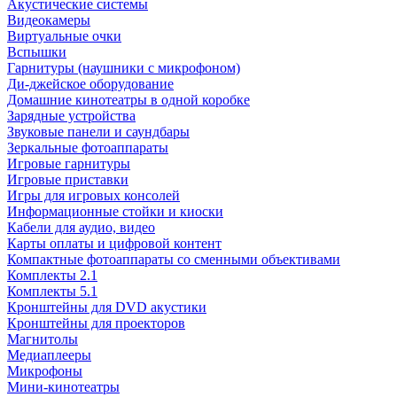
Акустические системы
Видеокамеры
Виртуальные очки
Вспышки
Гарнитуры (наушники с микрофоном)
Ди-джейское оборудование
Домашние кинотеатры в одной коробке
Зарядные устройства
Звуковые панели и саундбары
Зеркальные фотоаппараты
Игровые гарнитуры
Игровые приставки
Игры для игровых консолей
Информационные стойки и киоски
Кабели для аудио, видео
Карты оплаты и цифровой контент
Компактные фотоаппараты со сменными объективами
Комплекты 2.1
Комплекты 5.1
Кронштейны для DVD акустики
Кронштейны для проекторов
Магнитолы
Медиаплееры
Микрофоны
Мини-кинотеатры