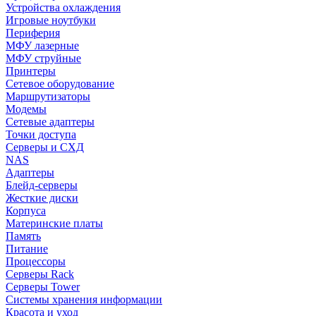
Устройства охлаждения
Игровые ноутбуки
Периферия
МФУ лазерные
МФУ струйные
Принтеры
Сетевое оборудование
Маршрутизаторы
Модемы
Сетевые адаптеры
Точки доступа
Серверы и СХД
NAS
Адаптеры
Блейд-серверы
Жесткие диски
Корпуса
Материнские платы
Память
Питание
Процессоры
Серверы Rack
Серверы Tower
Системы хранения информации
Красота и уход