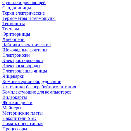
Сушилки для овощей
Сэндвичницы
Терки электрические
Термометры и термощупы
Термопоты
Тостеры
Фритюрницы
Хлебопечи
Чайники электрические
Шоколадные фонтаны
Электроножи
Электрооткрывалки
Электросковороды
Электрошашлычницы
Яйцеварки
Компьютерное оборудование
Источники бесперебойного питания
Комплектующие для компьютеров
Видеокарты
Жетские диски
Майнеры
Материнские платы
Накопители SSD
Память оперативная
Процессоры