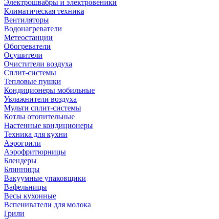
Электрошвабры и электровеники
Климатическая техника
Вентиляторы
Водонагреватели
Метеостанции
Обогреватели
Осушители
Очистители воздуха
Сплит-системы
Тепловые пушки
Кондиционеры мобильные
Увлажнители воздуха
Мульти сплит-системы
Котлы отопительные
Настенные кондиционеры
Техника для кухни
Аэрогрили
Аэрофритюрницы
Блендеры
Блинницы
Вакуумные упаковщики
Вафельницы
Весы кухонные
Вспениватели для молока
Грили