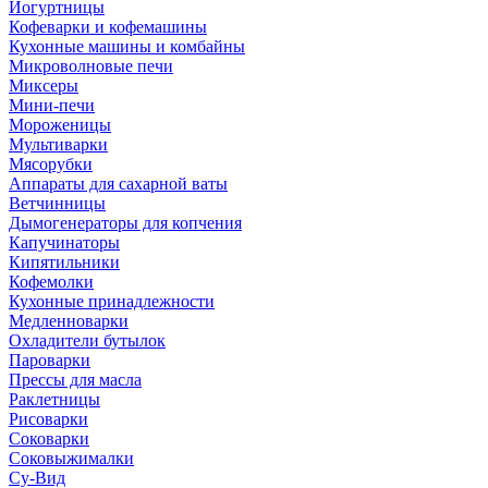
Йогуртницы
Кофеварки и кофемашины
Кухонные машины и комбайны
Микроволновые печи
Миксеры
Мини-печи
Мороженицы
Мультиварки
Мясорубки
Аппараты для сахарной ваты
Ветчинницы
Дымогенераторы для копчения
Капучинаторы
Кипятильники
Кофемолки
Кухонные принадлежности
Медленноварки
Охладители бутылок
Пароварки
Прессы для масла
Раклетницы
Рисоварки
Соковарки
Соковыжималки
Су-Вид