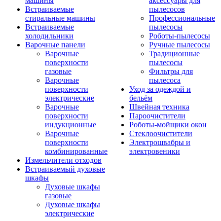
машины
аксессуары для
Встраиваемые
пылесосов
стиральные машины
Профессиональные
Встраиваемые
пылесосы
холодильники
Роботы-пылесосы
Варочные панели
Ручные пылесосы
Варочные
Традиционные
поверхности
пылесосы
газовые
Фильтры для
Варочные
пылесоса
поверхности
Уход за одеждой и
электрические
бельём
Варочные
Швейная техника
поверхности
Пароочистители
индукционные
Роботы-мойщики окон
Варочные
Стеклоочистители
поверхности
Электрошвабры и
комбинированные
электровеники
Измельчители отходов
Встраиваемый духовые
шкафы
Духовые шкафы
газовые
Духовые шкафы
электрические