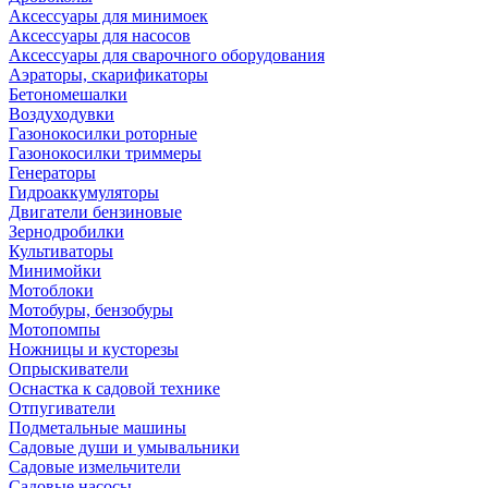
Аксессуары для минимоек
Аксессуары для насосов
Аксессуары для сварочного оборудования
Аэраторы, скарификаторы
Бетономешалки
Воздуходувки
Газонокосилки роторные
Газонокосилки триммеры
Генераторы
Гидроаккумуляторы
Двигатели бензиновые
Зернодробилки
Культиваторы
Минимойки
Мотоблоки
Мотобуры, бензобуры
Мотопомпы
Ножницы и кусторезы
Опрыскиватели
Оснастка к садовой технике
Отпугиватели
Подметальные машины
Садовые души и умывальники
Садовые измельчители
Садовые насосы