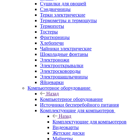
Сушилки для овощей
Сэндвичницы
Терки электрические
Термометры и термощупы
Термопоты
Тостеры
Фритюрницы
Хлебопечи
Чайники электрические
Шоколадные фонтаны
Электроножи
Электрооткрывалки
Электросковороды
Электрошашлычницы
Яйцеварки
Компьютерное оборудование
Назад
Компьютерное оборудование
Источники бесперебойного питания
Комплектующие для компьютеров
Назад
Комплектующие для компьютеров
Видеокарты
Жетские диски
Майнеры