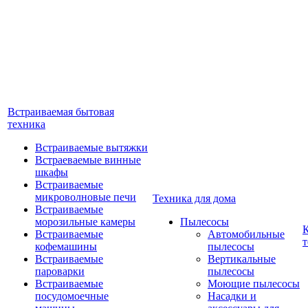
Встраиваемая бытовая
техника
Встраиваемые вытяжки
Встраеваемые винные
шкафы
Встраиваемые
микроволновые печи
Техника для дома
Встраиваемые
морозильные камеры
Пылесосы
Встраиваемые
Автомобильные
т
кофемашины
пылесосы
Встраиваемые
Вертикальные
пароварки
пылесосы
Встраиваемые
Моющие пылесосы
посудомоечные
Насадки и