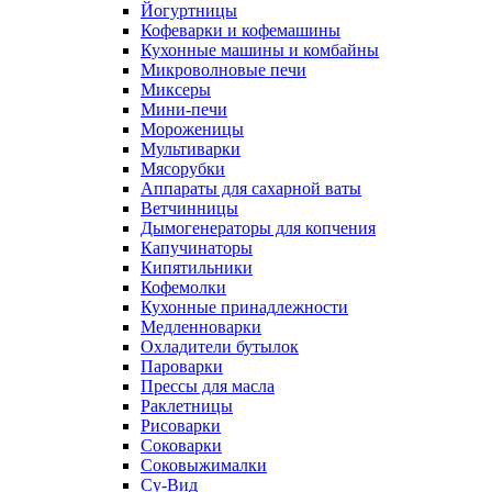
Йогуртницы
Кофеварки и кофемашины
Кухонные машины и комбайны
Микроволновые печи
Миксеры
Мини-печи
Мороженицы
Мультиварки
Мясорубки
Аппараты для сахарной ваты
Ветчинницы
Дымогенераторы для копчения
Капучинаторы
Кипятильники
Кофемолки
Кухонные принадлежности
Медленноварки
Охладители бутылок
Пароварки
Прессы для масла
Раклетницы
Рисоварки
Соковарки
Соковыжималки
Су-Вид