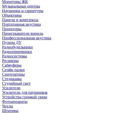
Мониторы ЖК
Музыкальные центры
Наушники и гарнитуры
Объективы
Панели и комплексы
Портативная акустика
Проекторы
Проигрыватели винила
Профессиональная акустика
Пульты ДУ
Радиобудильники
Радиоприемники
Радиосистемы
Ресиверы
Сабвуферы
Селфи палки
Синтезаторы
Стедикамы
Студийный свет
Усилители
Усилители для наушников
Устройства громкой связи
Фотоаппараты
Чехлы
Штативы