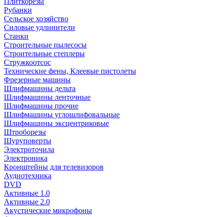
Плиткорезы
Рубанки
Сельское хозяйство
Силовые удлинители
Станки
Строительные пылесосы
Строительные степлеры
Стружкоотсос
Технические фены, Клеевые пистолеты
Фрезерные машины
Шлифмашины дельта
Шлифмашины ленточные
Шлифмашины прочие
Шлифмашины углошлифовальные
Шлифмашины эксцентриковые
Штроборезы
Шуруповерты
Электроточила
Электроника
Кронштейны для телевизоров
Аудиотехника
DVD
Активные 1.0
Активные 2.0
Акустические микрофоны