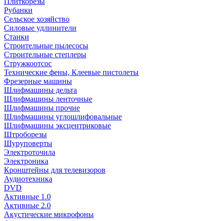
Плиткорезы
Рубанки
Сельское хозяйство
Силовые удлинители
Станки
Строительные пылесосы
Строительные степлеры
Стружкоотсос
Технические фены, Клеевые пистолеты
Фрезерные машины
Шлифмашины дельта
Шлифмашины ленточные
Шлифмашины прочие
Шлифмашины углошлифовальные
Шлифмашины эксцентриковые
Штроборезы
Шуруповерты
Электроточила
Электроника
Кронштейны для телевизоров
Аудиотехника
DVD
Активные 1.0
Активные 2.0
Акустические микрофоны