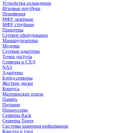
Устройства охлаждения
Игровые ноутбуки
Периферия
МФУ лазерные
МФУ струйные
Принтеры
Сетевое оборудование
Маршрутизаторы
Модемы
Сетевые адаптеры
Точки доступа
Серверы и СХД
NAS
Адаптеры
Блейд-серверы
Жесткие диски
Корпуса
Материнские платы
Память
Питание
Процессоры
Серверы Rack
Серверы Tower
Системы хранения информации
Красота и уход