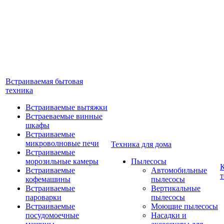
Встраиваемая бытовая
техника
Встраиваемые вытяжки
Встраеваемые винные
шкафы
Встраиваемые
микроволновые печи
Техника для дома
Встраиваемые
морозильные камеры
Пылесосы
Встраиваемые
Автомобильные
т
кофемашины
пылесосы
Встраиваемые
Вертикальные
пароварки
пылесосы
Встраиваемые
Моющие пылесосы
посудомоечные
Насадки и