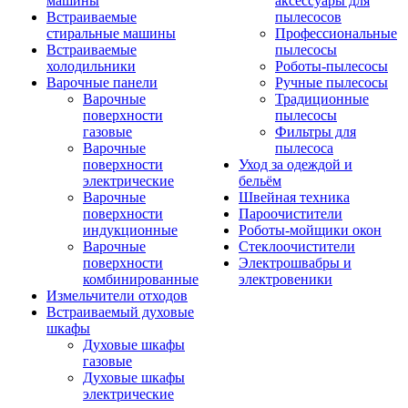
машины
аксессуары для
Встраиваемые
пылесосов
стиральные машины
Профессиональные
Встраиваемые
пылесосы
холодильники
Роботы-пылесосы
Варочные панели
Ручные пылесосы
Варочные
Традиционные
поверхности
пылесосы
газовые
Фильтры для
Варочные
пылесоса
поверхности
Уход за одеждой и
электрические
бельём
Варочные
Швейная техника
поверхности
Пароочистители
индукционные
Роботы-мойщики окон
Варочные
Стеклоочистители
поверхности
Электрошвабры и
комбинированные
электровеники
Измельчители отходов
Встраиваемый духовые
шкафы
Духовые шкафы
газовые
Духовые шкафы
электрические