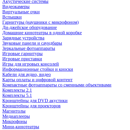
Акустические системы
Видеокамеры
Виртуальные очки
Вспышки
Гарнитуры (наушники с микрофоном)
Ди-джейское оборудование
Домашние кинотеатры в одной коробке
Зарядные устройства
Звуковые панели и саундбары
Зеркальные фотоаппараты
Игровые гарнитуры
Игровые приставки
Игры для игровых консолей
Информационные стойки и киоски
Кабели для аудио, видео
Карты оплаты и цифровой контент
Компактные фотоаппараты со сменными объективами
Комплекты 2.1
Комплекты 5.1
Кронштейны для DVD акустики
Кронштейны для проекторов
Магнитолы
Медиаплееры
Микрофоны
Мини-кинотеатры