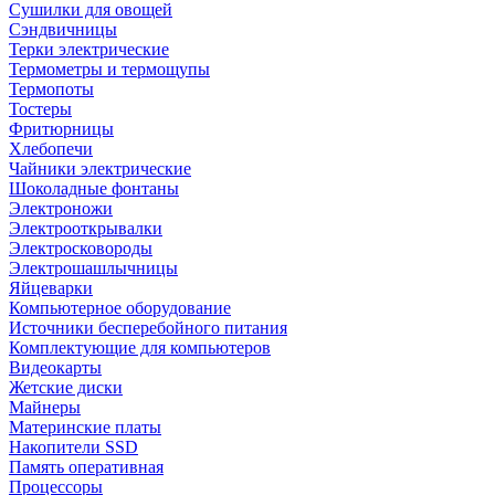
Сушилки для овощей
Сэндвичницы
Терки электрические
Термометры и термощупы
Термопоты
Тостеры
Фритюрницы
Хлебопечи
Чайники электрические
Шоколадные фонтаны
Электроножи
Электрооткрывалки
Электросковороды
Электрошашлычницы
Яйцеварки
Компьютерное оборудование
Источники бесперебойного питания
Комплектующие для компьютеров
Видеокарты
Жетские диски
Майнеры
Материнские платы
Накопители SSD
Память оперативная
Процессоры