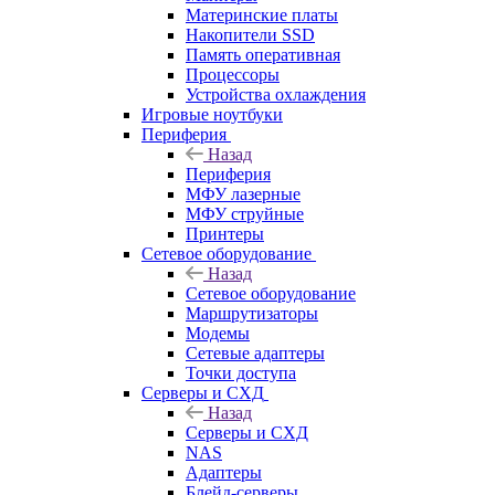
Материнские платы
Накопители SSD
Память оперативная
Процессоры
Устройства охлаждения
Игровые ноутбуки
Периферия
Назад
Периферия
МФУ лазерные
МФУ струйные
Принтеры
Сетевое оборудование
Назад
Сетевое оборудование
Маршрутизаторы
Модемы
Сетевые адаптеры
Точки доступа
Серверы и СХД
Назад
Серверы и СХД
NAS
Адаптеры
Блейд-серверы