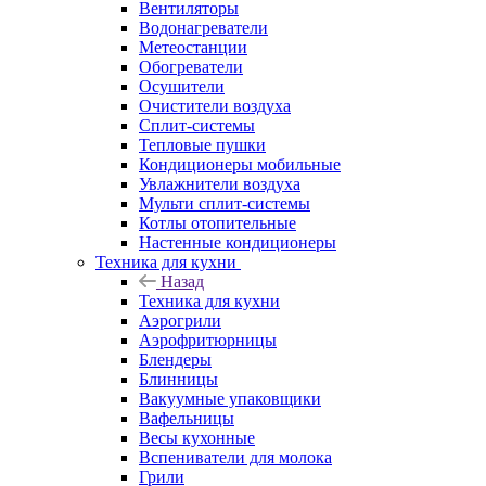
Вентиляторы
Водонагреватели
Метеостанции
Обогреватели
Осушители
Очистители воздуха
Сплит-системы
Тепловые пушки
Кондиционеры мобильные
Увлажнители воздуха
Мульти сплит-системы
Котлы отопительные
Настенные кондиционеры
Техника для кухни
Назад
Техника для кухни
Аэрогрили
Аэрофритюрницы
Блендеры
Блинницы
Вакуумные упаковщики
Вафельницы
Весы кухонные
Вспениватели для молока
Грили