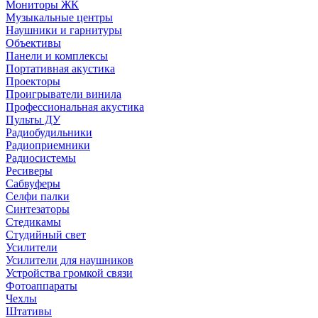
Мониторы ЖК
Музыкальные центры
Наушники и гарнитуры
Объективы
Панели и комплексы
Портативная акустика
Проекторы
Проигрыватели винила
Профессиональная акустика
Пульты ДУ
Радиобудильники
Радиоприемники
Радиосистемы
Ресиверы
Сабвуферы
Селфи палки
Синтезаторы
Стедикамы
Студийный свет
Усилители
Усилители для наушников
Устройства громкой связи
Фотоаппараты
Чехлы
Штативы