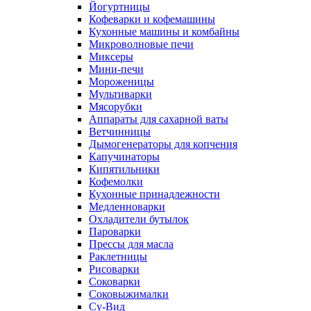
Йогуртницы
Кофеварки и кофемашины
Кухонные машины и комбайны
Микроволновые печи
Миксеры
Мини-печи
Мороженицы
Мультиварки
Мясорубки
Аппараты для сахарной ваты
Ветчинницы
Дымогенераторы для копчения
Капучинаторы
Кипятильники
Кофемолки
Кухонные принадлежности
Медленноварки
Охладители бутылок
Пароварки
Прессы для масла
Раклетницы
Рисоварки
Соковарки
Соковыжималки
Су-Вид