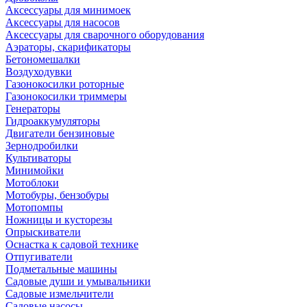
Аксессуары для минимоек
Аксессуары для насосов
Аксессуары для сварочного оборудования
Аэраторы, скарификаторы
Бетономешалки
Воздуходувки
Газонокосилки роторные
Газонокосилки триммеры
Генераторы
Гидроаккумуляторы
Двигатели бензиновые
Зернодробилки
Культиваторы
Минимойки
Мотоблоки
Мотобуры, бензобуры
Мотопомпы
Ножницы и кусторезы
Опрыскиватели
Оснастка к садовой технике
Отпугиватели
Подметальные машины
Садовые души и умывальники
Садовые измельчители
Садовые насосы