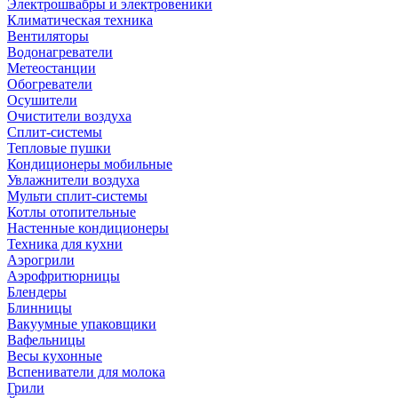
Электрошвабры и электровеники
Климатическая техника
Вентиляторы
Водонагреватели
Метеостанции
Обогреватели
Осушители
Очистители воздуха
Сплит-системы
Тепловые пушки
Кондиционеры мобильные
Увлажнители воздуха
Мульти сплит-системы
Котлы отопительные
Настенные кондиционеры
Техника для кухни
Аэрогрили
Аэрофритюрницы
Блендеры
Блинницы
Вакуумные упаковщики
Вафельницы
Весы кухонные
Вспениватели для молока
Грили