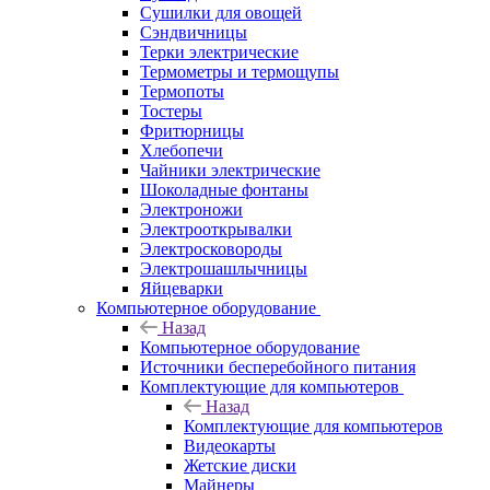
Сушилки для овощей
Сэндвичницы
Терки электрические
Термометры и термощупы
Термопоты
Тостеры
Фритюрницы
Хлебопечи
Чайники электрические
Шоколадные фонтаны
Электроножи
Электрооткрывалки
Электросковороды
Электрошашлычницы
Яйцеварки
Компьютерное оборудование
Назад
Компьютерное оборудование
Источники бесперебойного питания
Комплектующие для компьютеров
Назад
Комплектующие для компьютеров
Видеокарты
Жетские диски
Майнеры