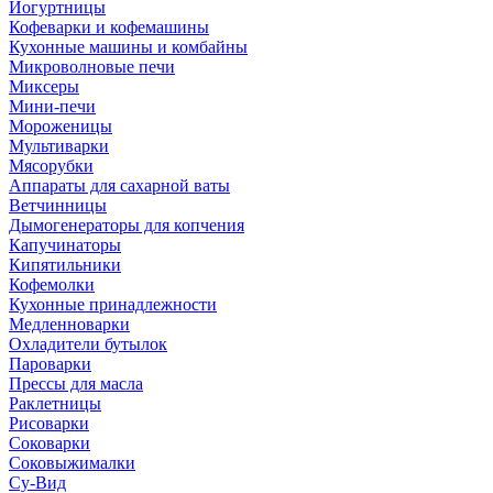
Йогуртницы
Кофеварки и кофемашины
Кухонные машины и комбайны
Микроволновые печи
Миксеры
Мини-печи
Мороженицы
Мультиварки
Мясорубки
Аппараты для сахарной ваты
Ветчинницы
Дымогенераторы для копчения
Капучинаторы
Кипятильники
Кофемолки
Кухонные принадлежности
Медленноварки
Охладители бутылок
Пароварки
Прессы для масла
Раклетницы
Рисоварки
Соковарки
Соковыжималки
Су-Вид