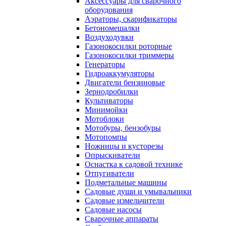
Аксессуары для сварочного
оборудования
Аэраторы, скарификаторы
Бетономешалки
Воздуходувки
Газонокосилки роторные
Газонокосилки триммеры
Генераторы
Гидроаккумуляторы
Двигатели бензиновые
Зернодробилки
Культиваторы
Минимойки
Мотоблоки
Мотобуры, бензобуры
Мотопомпы
Ножницы и кусторезы
Опрыскиватели
Оснастка к садовой технике
Отпугиватели
Подметальные машины
Садовые души и умывальники
Садовые измельчители
Садовые насосы
Сварочные аппараты