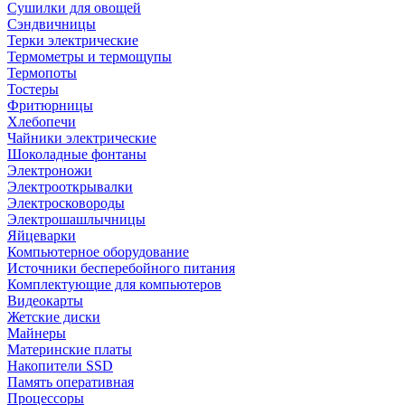
Сушилки для овощей
Сэндвичницы
Терки электрические
Термометры и термощупы
Термопоты
Тостеры
Фритюрницы
Хлебопечи
Чайники электрические
Шоколадные фонтаны
Электроножи
Электрооткрывалки
Электросковороды
Электрошашлычницы
Яйцеварки
Компьютерное оборудование
Источники бесперебойного питания
Комплектующие для компьютеров
Видеокарты
Жетские диски
Майнеры
Материнские платы
Накопители SSD
Память оперативная
Процессоры