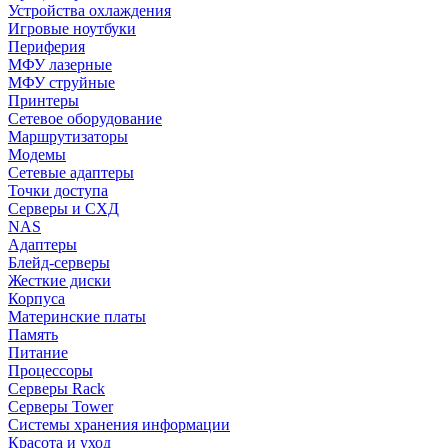
Устройства охлаждения
Игровые ноутбуки
Периферия
МФУ лазерные
МФУ струйные
Принтеры
Сетевое оборудование
Маршрутизаторы
Модемы
Сетевые адаптеры
Точки доступа
Серверы и СХД
NAS
Адаптеры
Блейд-серверы
Жесткие диски
Корпуса
Материнские платы
Память
Питание
Процессоры
Серверы Rack
Серверы Tower
Системы хранения информации
Красота и уход