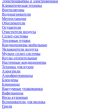
Электрошвабры и электровеники
Климатическая техника
Вентиляторы
Водонагреватели
Метеостанции
Обогреватели
Осушители
Очистители воздуха
Сплит-системы
Тепловые пушки
Кондиционеры мобильные
Увлажнители воздуха
Мульти сплит-системы
Котлы отопительные
Настенные кондиционеры
Техника для кухни
Аэрогрили
Аэрофритюрницы
Блендеры
Блинницы
Вакуумные упаковщики
Вафельницы
Весы кухонные
Вспениватели для молока
Грили