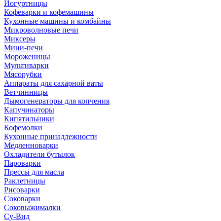
Йогуртницы
Кофеварки и кофемашины
Кухонные машины и комбайны
Микроволновые печи
Миксеры
Мини-печи
Мороженицы
Мультиварки
Мясорубки
Аппараты для сахарной ваты
Ветчинницы
Дымогенераторы для копчения
Капучинаторы
Кипятильники
Кофемолки
Кухонные принадлежности
Медленноварки
Охладители бутылок
Пароварки
Прессы для масла
Раклетницы
Рисоварки
Соковарки
Соковыжималки
Су-Вид