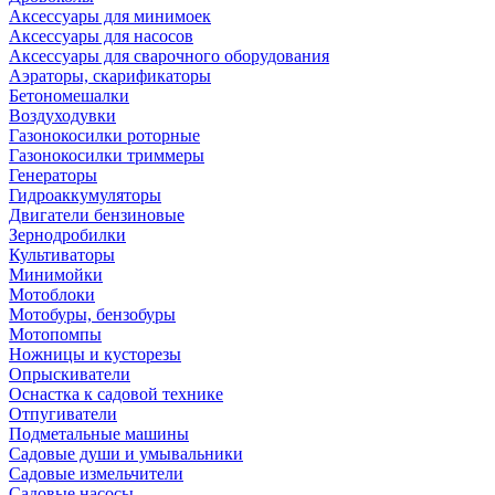
Аксессуары для минимоек
Аксессуары для насосов
Аксессуары для сварочного оборудования
Аэраторы, скарификаторы
Бетономешалки
Воздуходувки
Газонокосилки роторные
Газонокосилки триммеры
Генераторы
Гидроаккумуляторы
Двигатели бензиновые
Зернодробилки
Культиваторы
Минимойки
Мотоблоки
Мотобуры, бензобуры
Мотопомпы
Ножницы и кусторезы
Опрыскиватели
Оснастка к садовой технике
Отпугиватели
Подметальные машины
Садовые души и умывальники
Садовые измельчители
Садовые насосы