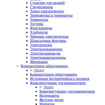
Сушилки для овощей
Сэндвичницы
Терки электрические
Термометры и термощупы
Термопоты
Тостеры
Фритюрницы
Хлебопечи
Чайники электрические
Шоколадные фонтаны
Электроножи
Электрооткрывалки
Электросковороды
Электрошашлычницы
Яйцеварки
Компьютерное оборудование
Назад
Компьютерное оборудование
Источники бесперебойного питания
Комплектующие для компьютеров
Назад
Комплектующие для компьютеров
Видеокарты
Жетские диски
Майнеры