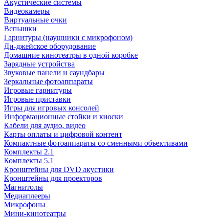
Акустические системы
Видеокамеры
Виртуальные очки
Вспышки
Гарнитуры (наушники с микрофоном)
Ди-джейское оборудование
Домашние кинотеатры в одной коробке
Зарядные устройства
Звуковые панели и саундбары
Зеркальные фотоаппараты
Игровые гарнитуры
Игровые приставки
Игры для игровых консолей
Информационные стойки и киоски
Кабели для аудио, видео
Карты оплаты и цифровой контент
Компактные фотоаппараты со сменными объективами
Комплекты 2.1
Комплекты 5.1
Кронштейны для DVD акустики
Кронштейны для проекторов
Магнитолы
Медиаплееры
Микрофоны
Мини-кинотеатры