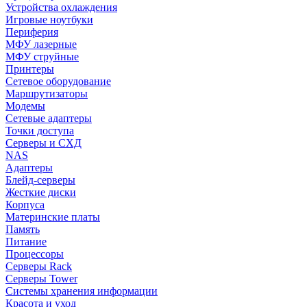
Устройства охлаждения
Игровые ноутбуки
Периферия
МФУ лазерные
МФУ струйные
Принтеры
Сетевое оборудование
Маршрутизаторы
Модемы
Сетевые адаптеры
Точки доступа
Серверы и СХД
NAS
Адаптеры
Блейд-серверы
Жесткие диски
Корпуса
Материнские платы
Память
Питание
Процессоры
Серверы Rack
Серверы Tower
Системы хранения информации
Красота и уход