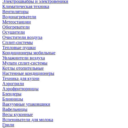
Электрошвабры и электровеники
Климатическая техника
Вентиляторы
Водонагреватели
Метеостанции
Обогреватели
Осушители
Очистители воздуха
Сплит-системы
Тепловые пушки
Кондиционеры мобильные
Увлажнители воздуха
Мульти сплит-системы
Котлы отопительные
Настенные кондиционеры
Техника для кухни
Аэрогрили
Аэрофритюрницы
Блендеры
Блинницы
Вакуумные упаковщики
Вафельницы
Весы кухонные
Вспениватели для молока
Грили