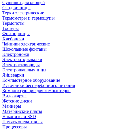
Сушилки для овощей
Сэндвичницы
Терки электрические
Термометры и термощупы
Термопоты
Тостеры
Фритюрницы
Хлебопечи
Чайники электрические
Шоколадные фонтаны
Электроножи
Электрооткрывалки
Электросковороды
Электрошашлычницы
Яйцеварки
Компьютерное оборудование
Источники бесперебойного питания
Комплектующие для компьютеров
Видеокарты
Жетские диски
Майнеры
Материнские платы
Накопители SSD
Память оперативная
Процессоры