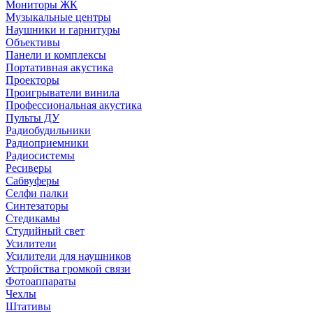
Мониторы ЖК
Музыкальные центры
Наушники и гарнитуры
Объективы
Панели и комплексы
Портативная акустика
Проекторы
Проигрыватели винила
Профессиональная акустика
Пульты ДУ
Радиобудильники
Радиоприемники
Радиосистемы
Ресиверы
Сабвуферы
Селфи палки
Синтезаторы
Стедикамы
Студийный свет
Усилители
Усилители для наушников
Устройства громкой связи
Фотоаппараты
Чехлы
Штативы