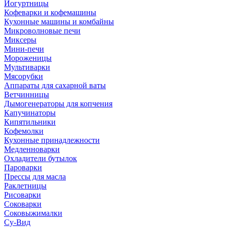
Йогуртницы
Кофеварки и кофемашины
Кухонные машины и комбайны
Микроволновые печи
Миксеры
Мини-печи
Мороженицы
Мультиварки
Мясорубки
Аппараты для сахарной ваты
Ветчинницы
Дымогенераторы для копчения
Капучинаторы
Кипятильники
Кофемолки
Кухонные принадлежности
Медленноварки
Охладители бутылок
Пароварки
Прессы для масла
Раклетницы
Рисоварки
Соковарки
Соковыжималки
Су-Вид