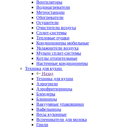
Вентиляторы
Водонагреватели
Метеостанции
Обогреватели
Осушители
Очистители воздуха
Сплит-системы
Тепловые пушки
Кондиционеры мобильные
Увлажнители воздуха
Мульти сплит-системы
Котлы отопительные
Настенные кондиционеры
Техника для кухни
Назад
Техника для кухни
Аэрогрили
Аэрофритюрницы
Блендеры
Блинницы
Вакуумные упаковщики
Вафельницы
Весы кухонные
Вспениватели для молока
Грили