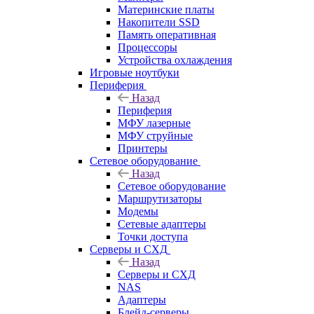
Материнские платы
Накопители SSD
Память оперативная
Процессоры
Устройства охлаждения
Игровые ноутбуки
Периферия
Назад
Периферия
МФУ лазерные
МФУ струйные
Принтеры
Сетевое оборудование
Назад
Сетевое оборудование
Маршрутизаторы
Модемы
Сетевые адаптеры
Точки доступа
Серверы и СХД
Назад
Серверы и СХД
NAS
Адаптеры
Блейд-серверы