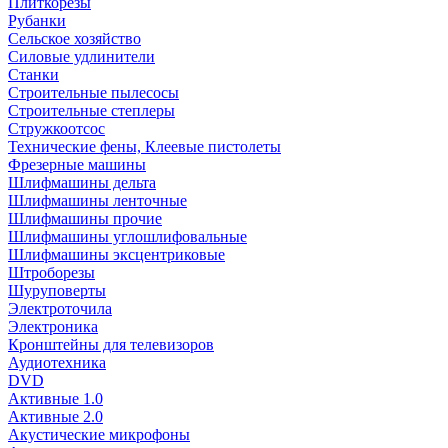
Плиткорезы
Рубанки
Сельское хозяйство
Силовые удлинители
Станки
Строительные пылесосы
Строительные степлеры
Стружкоотсос
Технические фены, Клеевые пистолеты
Фрезерные машины
Шлифмашины дельта
Шлифмашины ленточные
Шлифмашины прочие
Шлифмашины углошлифовальные
Шлифмашины эксцентриковые
Штроборезы
Шуруповерты
Электроточила
Электроника
Кронштейны для телевизоров
Аудиотехника
DVD
Активные 1.0
Активные 2.0
Акустические микрофоны