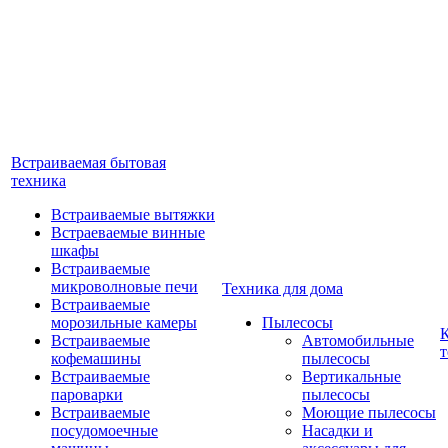
Встраиваемая бытовая
техника
Встраиваемые вытяжки
Встраеваемые винные
шкафы
Встраиваемые
микроволновые печи
Техника для дома
Встраиваемые
морозильные камеры
Пылесосы
Встраиваемые
Автомобильные
т
кофемашины
пылесосы
Встраиваемые
Вертикальные
пароварки
пылесосы
Встраиваемые
Моющие пылесосы
посудомоечные
Насадки и