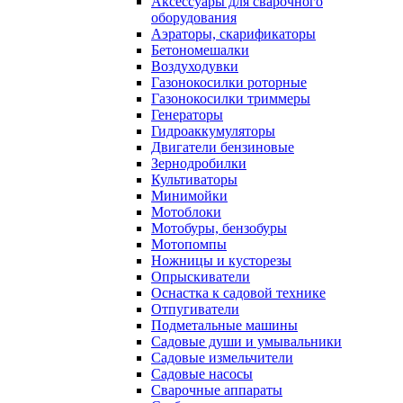
Аксессуары для сварочного
оборудования
Аэраторы, скарификаторы
Бетономешалки
Воздуходувки
Газонокосилки роторные
Газонокосилки триммеры
Генераторы
Гидроаккумуляторы
Двигатели бензиновые
Зернодробилки
Культиваторы
Минимойки
Мотоблоки
Мотобуры, бензобуры
Мотопомпы
Ножницы и кусторезы
Опрыскиватели
Оснастка к садовой технике
Отпугиватели
Подметальные машины
Садовые души и умывальники
Садовые измельчители
Садовые насосы
Сварочные аппараты