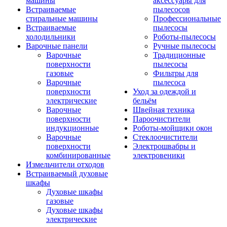
машины
аксессуары для
Встраиваемые
пылесосов
стиральные машины
Профессиональные
Встраиваемые
пылесосы
холодильники
Роботы-пылесосы
Варочные панели
Ручные пылесосы
Варочные
Традиционные
поверхности
пылесосы
газовые
Фильтры для
Варочные
пылесоса
поверхности
Уход за одеждой и
электрические
бельём
Варочные
Швейная техника
поверхности
Пароочистители
индукционные
Роботы-мойщики окон
Варочные
Стеклоочистители
поверхности
Электрошвабры и
комбинированные
электровеники
Измельчители отходов
Встраиваемый духовые
шкафы
Духовые шкафы
газовые
Духовые шкафы
электрические