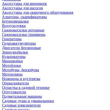
Аксессуары для минимоек
Аксессуары для насосов
Аксессуары для сварочного оборудования
Аэраторы, скарификаторы
Бетономешалки
Воздуходувки
Газонокосилки роторные
Газонокосилки триммеры
Генераторы
Гидроаккумуляторы
Двигатели бензиновые
Зернодробилки
Культиваторы
Минимойки
Мотоблоки
Мотобуры, бензобуры
Мотопомпы
Ножницы и кусторезы
Опрыскиватели
Оснастка к садовой технике
Отпугиватели
Подметальные машины
Садовые души и умывальники
Садовые измельчители
Садовые насосы