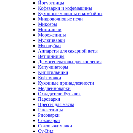
Йогуртницы
Кофеварки и кофемашины
Кухонные машины и комбайны
Микроволновые печи
Миксеры
Мини-печи
Мороженицы
Мультиварки
Мясорубки
Аппараты для сахарной ваты
Ветчинницы
Дымогенераторы для копчения
Капучинаторы
Кипятильники
Кофемолки
Кухонные принадлежности
Медленноварки
Охладители бутылок
Пароварки
Прессы для масла
Раклетницы
Рисоварки
Соковарки
Соковыжималки
Су-Вид