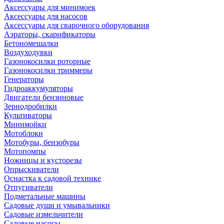
Аксессуары для минимоек
Аксессуары для насосов
Аксессуары для сварочного оборудования
Аэраторы, скарификаторы
Бетономешалки
Воздуходувки
Газонокосилки роторные
Газонокосилки триммеры
Генераторы
Гидроаккумуляторы
Двигатели бензиновые
Зернодробилки
Культиваторы
Минимойки
Мотоблоки
Мотобуры, бензобуры
Мотопомпы
Ножницы и кусторезы
Опрыскиватели
Оснастка к садовой технике
Отпугиватели
Подметальные машины
Садовые души и умывальники
Садовые измельчители
Садовые насосы