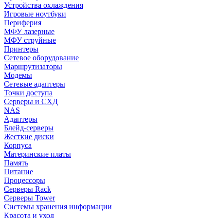
Устройства охлаждения
Игровые ноутбуки
Периферия
МФУ лазерные
МФУ струйные
Принтеры
Сетевое оборудование
Маршрутизаторы
Модемы
Сетевые адаптеры
Точки доступа
Серверы и СХД
NAS
Адаптеры
Блейд-серверы
Жесткие диски
Корпуса
Материнские платы
Память
Питание
Процессоры
Серверы Rack
Серверы Tower
Системы хранения информации
Красота и уход