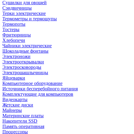
Сушилки для овощей
Сэндвичницы
Терки электрические
Термометры и термощупы
Термопоты
Тостеры
Фритюрницы
Хлебопечи
Чайники электрические
Шоколадные фонтаны
Электроножи
Электрооткрывалки
Электросковороды
Электрошашлычницы
Яйцеварки
Компьютерное оборудование
Источники бесперебойного питания
Комплектующие для компьютеров
Видеокарты
Жетские диски
Майнеры
Материнские платы
Накопители SSD
Память оперативная
Процессоры