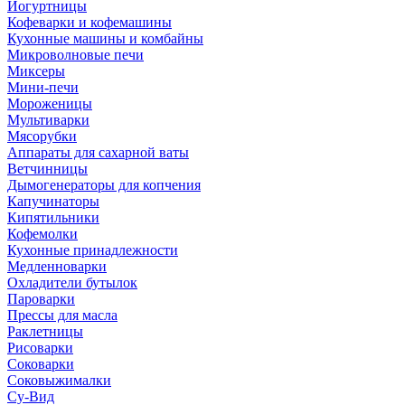
Йогуртницы
Кофеварки и кофемашины
Кухонные машины и комбайны
Микроволновые печи
Миксеры
Мини-печи
Мороженицы
Мультиварки
Мясорубки
Аппараты для сахарной ваты
Ветчинницы
Дымогенераторы для копчения
Капучинаторы
Кипятильники
Кофемолки
Кухонные принадлежности
Медленноварки
Охладители бутылок
Пароварки
Прессы для масла
Раклетницы
Рисоварки
Соковарки
Соковыжималки
Су-Вид