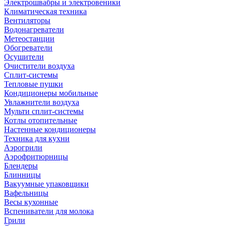
Электрошвабры и электровеники
Климатическая техника
Вентиляторы
Водонагреватели
Метеостанции
Обогреватели
Осушители
Очистители воздуха
Сплит-системы
Тепловые пушки
Кондиционеры мобильные
Увлажнители воздуха
Мульти сплит-системы
Котлы отопительные
Настенные кондиционеры
Техника для кухни
Аэрогрили
Аэрофритюрницы
Блендеры
Блинницы
Вакуумные упаковщики
Вафельницы
Весы кухонные
Вспениватели для молока
Грили