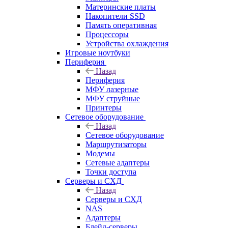
Материнские платы
Накопители SSD
Память оперативная
Процессоры
Устройства охлаждения
Игровые ноутбуки
Периферия
Назад
Периферия
МФУ лазерные
МФУ струйные
Принтеры
Сетевое оборудование
Назад
Сетевое оборудование
Маршрутизаторы
Модемы
Сетевые адаптеры
Точки доступа
Серверы и СХД
Назад
Серверы и СХД
NAS
Адаптеры
Блейд-серверы