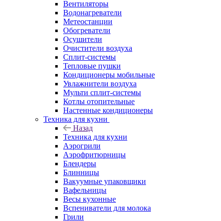
Вентиляторы
Водонагреватели
Метеостанции
Обогреватели
Осушители
Очистители воздуха
Сплит-системы
Тепловые пушки
Кондиционеры мобильные
Увлажнители воздуха
Мульти сплит-системы
Котлы отопительные
Настенные кондиционеры
Техника для кухни
Назад
Техника для кухни
Аэрогрили
Аэрофритюрницы
Блендеры
Блинницы
Вакуумные упаковщики
Вафельницы
Весы кухонные
Вспениватели для молока
Грили