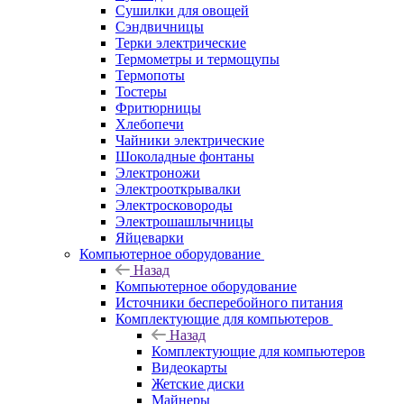
Сушилки для овощей
Сэндвичницы
Терки электрические
Термометры и термощупы
Термопоты
Тостеры
Фритюрницы
Хлебопечи
Чайники электрические
Шоколадные фонтаны
Электроножи
Электрооткрывалки
Электросковороды
Электрошашлычницы
Яйцеварки
Компьютерное оборудование
Назад
Компьютерное оборудование
Источники бесперебойного питания
Комплектующие для компьютеров
Назад
Комплектующие для компьютеров
Видеокарты
Жетские диски
Майнеры