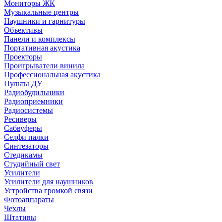
Мониторы ЖК
Музыкальные центры
Наушники и гарнитуры
Объективы
Панели и комплексы
Портативная акустика
Проекторы
Проигрыватели винила
Профессиональная акустика
Пульты ДУ
Радиобудильники
Радиоприемники
Радиосистемы
Ресиверы
Сабвуферы
Селфи палки
Синтезаторы
Стедикамы
Студийный свет
Усилители
Усилители для наушников
Устройства громкой связи
Фотоаппараты
Чехлы
Штативы