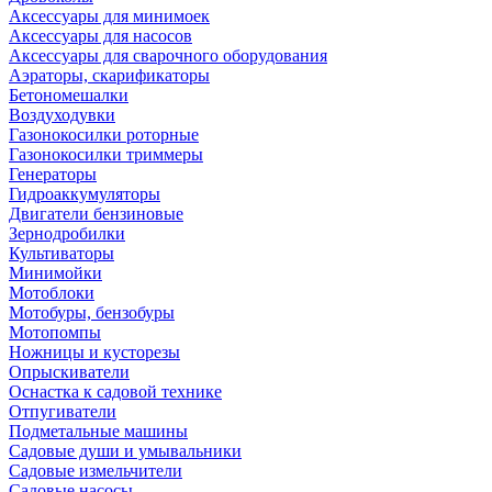
Аксессуары для минимоек
Аксессуары для насосов
Аксессуары для сварочного оборудования
Аэраторы, скарификаторы
Бетономешалки
Воздуходувки
Газонокосилки роторные
Газонокосилки триммеры
Генераторы
Гидроаккумуляторы
Двигатели бензиновые
Зернодробилки
Культиваторы
Минимойки
Мотоблоки
Мотобуры, бензобуры
Мотопомпы
Ножницы и кусторезы
Опрыскиватели
Оснастка к садовой технике
Отпугиватели
Подметальные машины
Садовые души и умывальники
Садовые измельчители
Садовые насосы