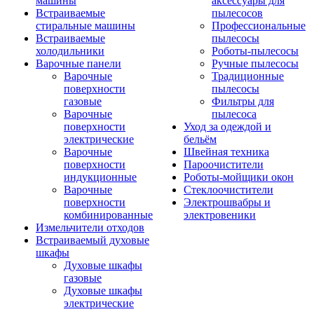
машины
аксессуары для
Встраиваемые
пылесосов
стиральные машины
Профессиональные
Встраиваемые
пылесосы
холодильники
Роботы-пылесосы
Варочные панели
Ручные пылесосы
Варочные
Традиционные
поверхности
пылесосы
газовые
Фильтры для
Варочные
пылесоса
поверхности
Уход за одеждой и
электрические
бельём
Варочные
Швейная техника
поверхности
Пароочистители
индукционные
Роботы-мойщики окон
Варочные
Стеклоочистители
поверхности
Электрошвабры и
комбинированные
электровеники
Измельчители отходов
Встраиваемый духовые
шкафы
Духовые шкафы
газовые
Духовые шкафы
электрические