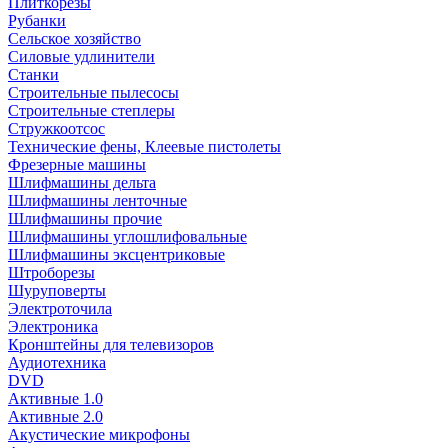
Плиткорезы
Рубанки
Сельское хозяйство
Силовые удлинители
Станки
Строительные пылесосы
Строительные степлеры
Стружкоотсос
Технические фены, Клеевые пистолеты
Фрезерные машины
Шлифмашины дельта
Шлифмашины ленточные
Шлифмашины прочие
Шлифмашины углошлифовальные
Шлифмашины эксцентриковые
Штроборезы
Шуруповерты
Электроточила
Электроника
Кронштейны для телевизоров
Аудиотехника
DVD
Активные 1.0
Активные 2.0
Акустические микрофоны