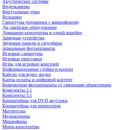
Акустические системы
Видеокамеры
Виртуальные очки
Вспышки
Гарнитуры (наушники с микрофоном)
Ди-джейское оборудование
Домашние кинотеатры в одной коробке
Зарядные устройства
Звуковые панели и саундбары
Зеркальные фотоаппараты
Игровые гарнитуры
Игровые приставки
Игры для игровых консолей
Информационные стойки и киоски
Кабели для аудио, видео
Карты оплаты и цифровой контент
Компактные фотоаппараты со сменными объективами
Комплекты 2.1
Комплекты 5.1
Кронштейны для DVD акустики
Кронштейны для проекторов
Магнитолы
Медиаплееры
Микрофоны
Мини-кинотеатры