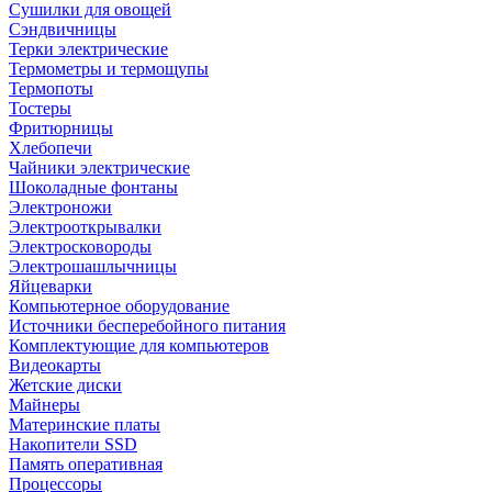
Сушилки для овощей
Сэндвичницы
Терки электрические
Термометры и термощупы
Термопоты
Тостеры
Фритюрницы
Хлебопечи
Чайники электрические
Шоколадные фонтаны
Электроножи
Электрооткрывалки
Электросковороды
Электрошашлычницы
Яйцеварки
Компьютерное оборудование
Источники бесперебойного питания
Комплектующие для компьютеров
Видеокарты
Жетские диски
Майнеры
Материнские платы
Накопители SSD
Память оперативная
Процессоры