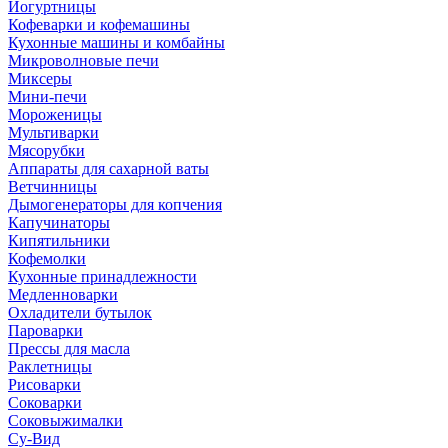
Йогуртницы
Кофеварки и кофемашины
Кухонные машины и комбайны
Микроволновые печи
Миксеры
Мини-печи
Мороженицы
Мультиварки
Мясорубки
Аппараты для сахарной ваты
Ветчинницы
Дымогенераторы для копчения
Капучинаторы
Кипятильники
Кофемолки
Кухонные принадлежности
Медленноварки
Охладители бутылок
Пароварки
Прессы для масла
Раклетницы
Рисоварки
Соковарки
Соковыжималки
Су-Вид