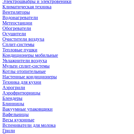
Электрошвабры и электровеники
Климатическая техника
Вентиляторы
Водонагреватели
Метеостанции
Обогреватели
Осушители
Очистители воздуха
Сплит-системы
Тепловые пушки
Кондиционеры мобильные
Увлажнители воздуха
Мульти сплит-системы
Котлы отопительные
Настенные кондиционеры
Техника для кухни
Аэрогрили
Аэрофритюрницы
Блендеры
Блинницы
Вакуумные упаковщики
Вафельницы
Весы кухонные
Вспениватели для молока
Грили