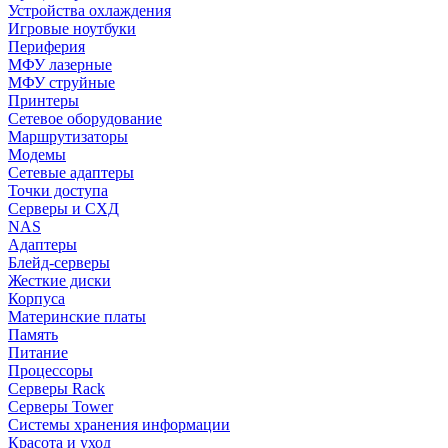
Устройства охлаждения
Игровые ноутбуки
Периферия
МФУ лазерные
МФУ струйные
Принтеры
Сетевое оборудование
Маршрутизаторы
Модемы
Сетевые адаптеры
Точки доступа
Серверы и СХД
NAS
Адаптеры
Блейд-серверы
Жесткие диски
Корпуса
Материнские платы
Память
Питание
Процессоры
Серверы Rack
Серверы Tower
Системы хранения информации
Красота и уход