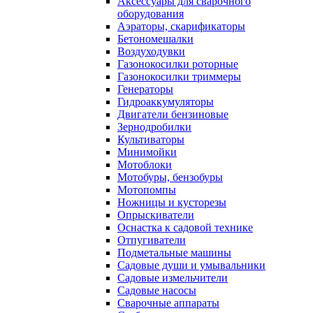
Аксессуары для сварочного
оборудования
Аэраторы, скарификаторы
Бетономешалки
Воздуходувки
Газонокосилки роторные
Газонокосилки триммеры
Генераторы
Гидроаккумуляторы
Двигатели бензиновые
Зернодробилки
Культиваторы
Минимойки
Мотоблоки
Мотобуры, бензобуры
Мотопомпы
Ножницы и кусторезы
Опрыскиватели
Оснастка к садовой технике
Отпугиватели
Подметальные машины
Садовые души и умывальники
Садовые измельчители
Садовые насосы
Сварочные аппараты