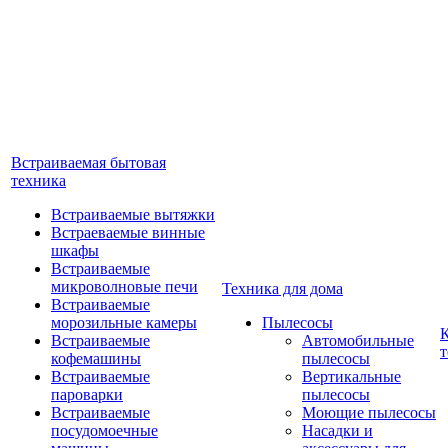
Встраиваемая бытовая
техника
Встраиваемые вытяжки
Встраеваемые винные
шкафы
Встраиваемые
микроволновые печи
Техника для дома
Встраиваемые
морозильные камеры
Пылесосы
Встраиваемые
Автомобильные
т
кофемашины
пылесосы
Встраиваемые
Вертикальные
пароварки
пылесосы
Встраиваемые
Моющие пылесосы
посудомоечные
Насадки и