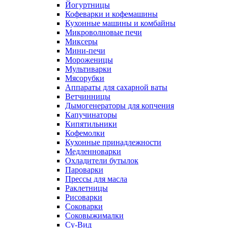
Йогуртницы
Кофеварки и кофемашины
Кухонные машины и комбайны
Микроволновые печи
Миксеры
Мини-печи
Мороженицы
Мультиварки
Мясорубки
Аппараты для сахарной ваты
Ветчинницы
Дымогенераторы для копчения
Капучинаторы
Кипятильники
Кофемолки
Кухонные принадлежности
Медленноварки
Охладители бутылок
Пароварки
Прессы для масла
Раклетницы
Рисоварки
Соковарки
Соковыжималки
Су-Вид