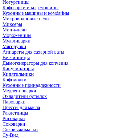
Йогуртницы
Кофеварки и кофемашины
Кухонные машины и комбайны
Микроволновые печи
Миксеры
Мини-печи
Мороженицы
Мультиварки
Мясорубки
Аппараты для сахарной ваты
Ветчинницы
Дымогенераторы для копчения
Капучинаторы
Кипятильники
Кофемолки
Кухонные принадлежности
Медленноварки
Охладители бутылок
Пароварки
Прессы для масла
Раклетницы
Рисоварки
Соковарки
Соковыжималки
Су-Вид