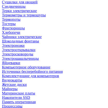
Сушилки для овощей
Сэндвичницы
Терки электрические
Термометры и термощупы
Термопоты
Тостеры
Фритюрницы
Хлебопечи
Чайники электрические
Шоколадные фонтаны
Электроножи
Электрооткрывалки
Электросковороды
Электрошашлычницы
Яйцеварки
Компьютерное оборудование
Источники бесперебойного питания
Комплектующие для компьютеров
Видеокарты
Жетские диски
Майнеры
Материнские платы
Накопители SSD
Память оперативная
Процессоры