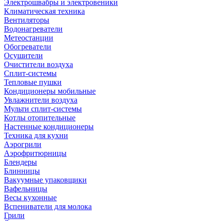
Электрошвабры и электровеники
Климатическая техника
Вентиляторы
Водонагреватели
Метеостанции
Обогреватели
Осушители
Очистители воздуха
Сплит-системы
Тепловые пушки
Кондиционеры мобильные
Увлажнители воздуха
Мульти сплит-системы
Котлы отопительные
Настенные кондиционеры
Техника для кухни
Аэрогрили
Аэрофритюрницы
Блендеры
Блинницы
Вакуумные упаковщики
Вафельницы
Весы кухонные
Вспениватели для молока
Грили