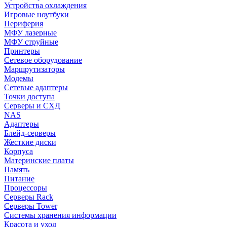
Устройства охлаждения
Игровые ноутбуки
Периферия
МФУ лазерные
МФУ струйные
Принтеры
Сетевое оборудование
Маршрутизаторы
Модемы
Сетевые адаптеры
Точки доступа
Серверы и СХД
NAS
Адаптеры
Блейд-серверы
Жесткие диски
Корпуса
Материнские платы
Память
Питание
Процессоры
Серверы Rack
Серверы Tower
Системы хранения информации
Красота и уход