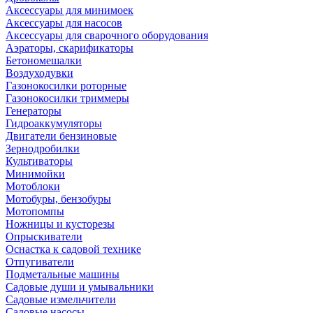
Аксессуары для минимоек
Аксессуары для насосов
Аксессуары для сварочного оборудования
Аэраторы, скарификаторы
Бетономешалки
Воздуходувки
Газонокосилки роторные
Газонокосилки триммеры
Генераторы
Гидроаккумуляторы
Двигатели бензиновые
Зернодробилки
Культиваторы
Минимойки
Мотоблоки
Мотобуры, бензобуры
Мотопомпы
Ножницы и кусторезы
Опрыскиватели
Оснастка к садовой технике
Отпугиватели
Подметальные машины
Садовые души и умывальники
Садовые измельчители
Садовые насосы