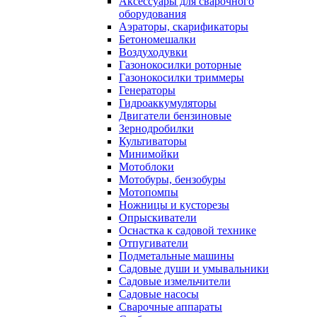
Аксессуары для сварочного
оборудования
Аэраторы, скарификаторы
Бетономешалки
Воздуходувки
Газонокосилки роторные
Газонокосилки триммеры
Генераторы
Гидроаккумуляторы
Двигатели бензиновые
Зернодробилки
Культиваторы
Минимойки
Мотоблоки
Мотобуры, бензобуры
Мотопомпы
Ножницы и кусторезы
Опрыскиватели
Оснастка к садовой технике
Отпугиватели
Подметальные машины
Садовые души и умывальники
Садовые измельчители
Садовые насосы
Сварочные аппараты