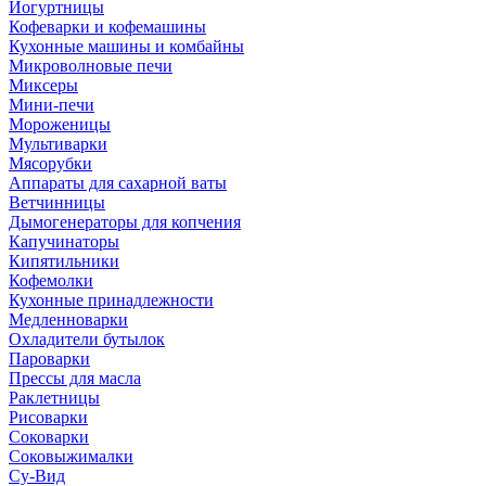
Йогуртницы
Кофеварки и кофемашины
Кухонные машины и комбайны
Микроволновые печи
Миксеры
Мини-печи
Мороженицы
Мультиварки
Мясорубки
Аппараты для сахарной ваты
Ветчинницы
Дымогенераторы для копчения
Капучинаторы
Кипятильники
Кофемолки
Кухонные принадлежности
Медленноварки
Охладители бутылок
Пароварки
Прессы для масла
Раклетницы
Рисоварки
Соковарки
Соковыжималки
Су-Вид