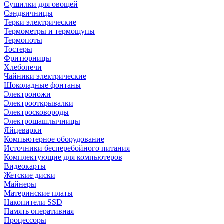
Сушилки для овощей
Сэндвичницы
Терки электрические
Термометры и термощупы
Термопоты
Тостеры
Фритюрницы
Хлебопечи
Чайники электрические
Шоколадные фонтаны
Электроножи
Электрооткрывалки
Электросковороды
Электрошашлычницы
Яйцеварки
Компьютерное оборудование
Источники бесперебойного питания
Комплектующие для компьютеров
Видеокарты
Жетские диски
Майнеры
Материнские платы
Накопители SSD
Память оперативная
Процессоры