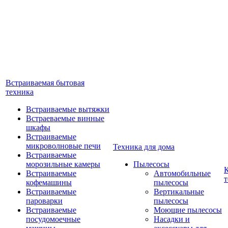
Встраиваемая бытовая
техника
Встраиваемые вытяжки
Встраеваемые винные
шкафы
Встраиваемые
микроволновые печи
Техника для дома
Встраиваемые
морозильные камеры
Пылесосы
Встраиваемые
Автомобильные
т
кофемашины
пылесосы
Встраиваемые
Вертикальные
пароварки
пылесосы
Встраиваемые
Моющие пылесосы
посудомоечные
Насадки и