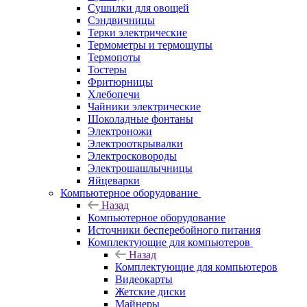
Сушилки для овощей
Сэндвичницы
Терки электрические
Термометры и термощупы
Термопоты
Тостеры
Фритюрницы
Хлебопечи
Чайники электрические
Шоколадные фонтаны
Электроножи
Электрооткрывалки
Электросковороды
Электрошашлычницы
Яйцеварки
Компьютерное оборудование
Назад
Компьютерное оборудование
Источники бесперебойного питания
Комплектующие для компьютеров
Назад
Комплектующие для компьютеров
Видеокарты
Жетские диски
Майнеры