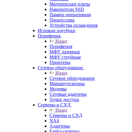
Материнские платы
Накопители SSD
Память оперативная
Процессоры
Устройства охлаждения
Игровые ноутбуки
Периферия
Назад
Периферия
МФУ лазерные
МФУ струйные
Принтеры
Сетевое оборудование
Назад
Сетевое оборудование
Маршрутизаторы
Модемы
Сетевые адаптеры
Точки доступа
Серверы и СХД
Назад
Серверы и СХД
NAS
Адаптеры
Блейд-серверы