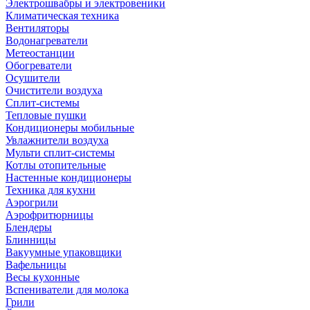
Электрошвабры и электровеники
Климатическая техника
Вентиляторы
Водонагреватели
Метеостанции
Обогреватели
Осушители
Очистители воздуха
Сплит-системы
Тепловые пушки
Кондиционеры мобильные
Увлажнители воздуха
Мульти сплит-системы
Котлы отопительные
Настенные кондиционеры
Техника для кухни
Аэрогрили
Аэрофритюрницы
Блендеры
Блинницы
Вакуумные упаковщики
Вафельницы
Весы кухонные
Вспениватели для молока
Грили