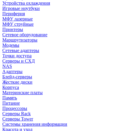
Устройства охлаждения
Игровые ноутбуки
Периферия
МФУ лазерные
МФУ струйные
Принтеры
Сетевое оборудование
Маршрутизаторы
Модемы
Сетевые адаптеры
Точки доступа
Серверы и СХД
NAS
Адаптеры
Блейд-серверы
Жесткие диски
Корпуса
Материнские платы
Память
Питание
Процессоры
Серверы Rack
Серверы Tower
Системы хранения информации
Красота и уход