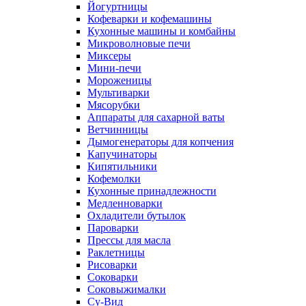
Йогуртницы
Кофеварки и кофемашины
Кухонные машины и комбайны
Микроволновые печи
Миксеры
Мини-печи
Мороженицы
Мультиварки
Мясорубки
Аппараты для сахарной ваты
Ветчинницы
Дымогенераторы для копчения
Капучинаторы
Кипятильники
Кофемолки
Кухонные принадлежности
Медленноварки
Охладители бутылок
Пароварки
Прессы для масла
Раклетницы
Рисоварки
Соковарки
Соковыжималки
Су-Вид