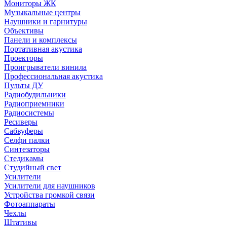
Мониторы ЖК
Музыкальные центры
Наушники и гарнитуры
Объективы
Панели и комплексы
Портативная акустика
Проекторы
Проигрыватели винила
Профессиональная акустика
Пульты ДУ
Радиобудильники
Радиоприемники
Радиосистемы
Ресиверы
Сабвуферы
Селфи палки
Синтезаторы
Стедикамы
Студийный свет
Усилители
Усилители для наушников
Устройства громкой связи
Фотоаппараты
Чехлы
Штативы