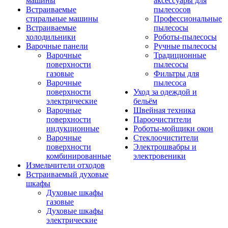
машины
аксессуары для
Встраиваемые
пылесосов
стиральные машины
Профессиональные
Встраиваемые
пылесосы
холодильники
Роботы-пылесосы
Варочные панели
Ручные пылесосы
Варочные
Традиционные
поверхности
пылесосы
газовые
Фильтры для
Варочные
пылесоса
поверхности
Уход за одеждой и
электрические
бельём
Варочные
Швейная техника
поверхности
Пароочистители
индукционные
Роботы-мойщики окон
Варочные
Стеклоочистители
поверхности
Электрошвабры и
комбинированные
электровеники
Измельчители отходов
Встраиваемый духовые
шкафы
Духовые шкафы
газовые
Духовые шкафы
электрические