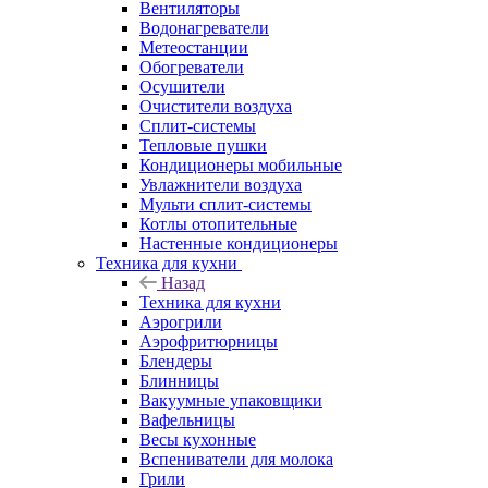
Вентиляторы
Водонагреватели
Метеостанции
Обогреватели
Осушители
Очистители воздуха
Сплит-системы
Тепловые пушки
Кондиционеры мобильные
Увлажнители воздуха
Мульти сплит-системы
Котлы отопительные
Настенные кондиционеры
Техника для кухни
Назад
Техника для кухни
Аэрогрили
Аэрофритюрницы
Блендеры
Блинницы
Вакуумные упаковщики
Вафельницы
Весы кухонные
Вспениватели для молока
Грили