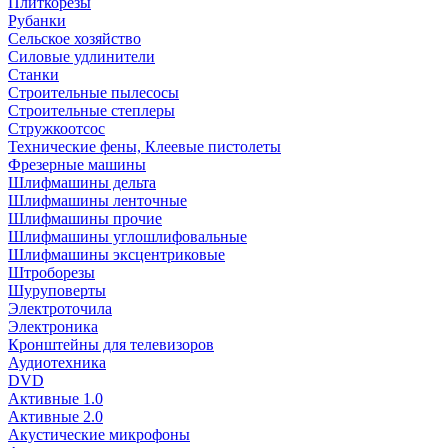
Плиткорезы
Рубанки
Сельское хозяйство
Силовые удлинители
Станки
Строительные пылесосы
Строительные степлеры
Стружкоотсос
Технические фены, Клеевые пистолеты
Фрезерные машины
Шлифмашины дельта
Шлифмашины ленточные
Шлифмашины прочие
Шлифмашины углошлифовальные
Шлифмашины эксцентриковые
Штроборезы
Шуруповерты
Электроточила
Электроника
Кронштейны для телевизоров
Аудиотехника
DVD
Активные 1.0
Активные 2.0
Акустические микрофоны