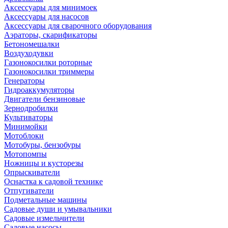
Аксессуары для минимоек
Аксессуары для насосов
Аксессуары для сварочного оборудования
Аэраторы, скарификаторы
Бетономешалки
Воздуходувки
Газонокосилки роторные
Газонокосилки триммеры
Генераторы
Гидроаккумуляторы
Двигатели бензиновые
Зернодробилки
Культиваторы
Минимойки
Мотоблоки
Мотобуры, бензобуры
Мотопомпы
Ножницы и кусторезы
Опрыскиватели
Оснастка к садовой технике
Отпугиватели
Подметальные машины
Садовые души и умывальники
Садовые измельчители
Садовые насосы