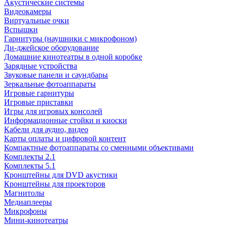
Акустические системы
Видеокамеры
Виртуальные очки
Вспышки
Гарнитуры (наушники с микрофоном)
Ди-джейское оборудование
Домашние кинотеатры в одной коробке
Зарядные устройства
Звуковые панели и саундбары
Зеркальные фотоаппараты
Игровые гарнитуры
Игровые приставки
Игры для игровых консолей
Информационные стойки и киоски
Кабели для аудио, видео
Карты оплаты и цифровой контент
Компактные фотоаппараты со сменными объективами
Комплекты 2.1
Комплекты 5.1
Кронштейны для DVD акустики
Кронштейны для проекторов
Магнитолы
Медиаплееры
Микрофоны
Мини-кинотеатры