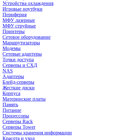
Устройства охлаждения
Игровые ноутбуки
Периферия
МФУ лазерные
МФУ струйные
Принтеры
Сетевое оборудование
Маршрутизаторы
Модемы
Сетевые адаптеры
Точки доступа
Серверы и СХД
NAS
Адаптеры
Блейд-серверы
Жесткие диски
Корпуса
Материнские платы
Память
Питание
Процессоры
Серверы Rack
Серверы Tower
Системы хранения информации
Красота и уход