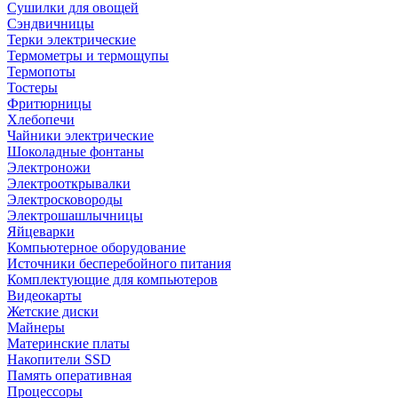
Сушилки для овощей
Сэндвичницы
Терки электрические
Термометры и термощупы
Термопоты
Тостеры
Фритюрницы
Хлебопечи
Чайники электрические
Шоколадные фонтаны
Электроножи
Электрооткрывалки
Электросковороды
Электрошашлычницы
Яйцеварки
Компьютерное оборудование
Источники бесперебойного питания
Комплектующие для компьютеров
Видеокарты
Жетские диски
Майнеры
Материнские платы
Накопители SSD
Память оперативная
Процессоры