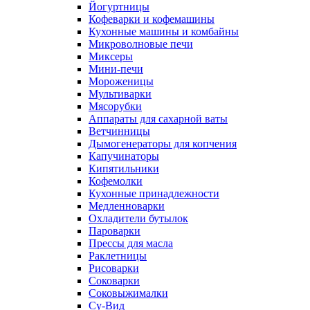
Йогуртницы
Кофеварки и кофемашины
Кухонные машины и комбайны
Микроволновые печи
Миксеры
Мини-печи
Мороженицы
Мультиварки
Мясорубки
Аппараты для сахарной ваты
Ветчинницы
Дымогенераторы для копчения
Капучинаторы
Кипятильники
Кофемолки
Кухонные принадлежности
Медленноварки
Охладители бутылок
Пароварки
Прессы для масла
Раклетницы
Рисоварки
Соковарки
Соковыжималки
Су-Вид