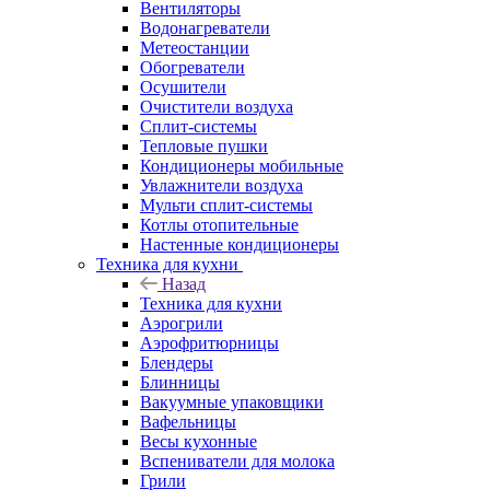
Вентиляторы
Водонагреватели
Метеостанции
Обогреватели
Осушители
Очистители воздуха
Сплит-системы
Тепловые пушки
Кондиционеры мобильные
Увлажнители воздуха
Мульти сплит-системы
Котлы отопительные
Настенные кондиционеры
Техника для кухни
Назад
Техника для кухни
Аэрогрили
Аэрофритюрницы
Блендеры
Блинницы
Вакуумные упаковщики
Вафельницы
Весы кухонные
Вспениватели для молока
Грили