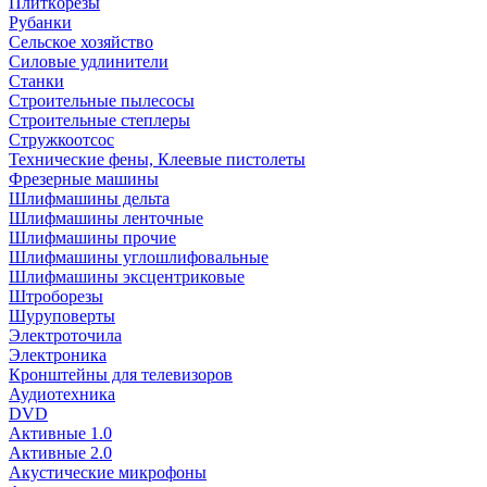
Плиткорезы
Рубанки
Сельское хозяйство
Силовые удлинители
Станки
Строительные пылесосы
Строительные степлеры
Стружкоотсос
Технические фены, Клеевые пистолеты
Фрезерные машины
Шлифмашины дельта
Шлифмашины ленточные
Шлифмашины прочие
Шлифмашины углошлифовальные
Шлифмашины эксцентриковые
Штроборезы
Шуруповерты
Электроточила
Электроника
Кронштейны для телевизоров
Аудиотехника
DVD
Активные 1.0
Активные 2.0
Акустические микрофоны