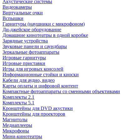
Акустические системы
Видеокамеры
Виртуальные очки
Вспышки
Гарнитуры (наушники с микрофоном)
Ди-джейское оборудование
Домашние кинотеатры в одной коробке
Зарядные устройства
Звуковые панели и саундбары
Зеркальные фотоаппараты
Игровые гарнитуры
Игровые приставки
Игры для игровых консолей
Информационные стойки и киоски
Кабели для аудио, видео
Карты оплаты и цифровой контент
Компактные фотоаппараты со сменными объективами
Комплекты 2.1
Комплекты 5.1
Кронштейны для DVD акустики
Кронштейны для проекторов
Магнитолы
Медиаплееры
Микрофоны
Мини-кинотеатры