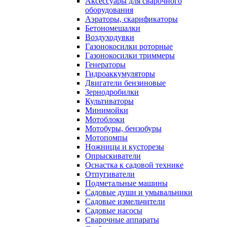
Аксессуары для сварочного
оборудования
Аэраторы, скарификаторы
Бетономешалки
Воздуходувки
Газонокосилки роторные
Газонокосилки триммеры
Генераторы
Гидроаккумуляторы
Двигатели бензиновые
Зернодробилки
Культиваторы
Минимойки
Мотоблоки
Мотобуры, бензобуры
Мотопомпы
Ножницы и кусторезы
Опрыскиватели
Оснастка к садовой технике
Отпугиватели
Подметальные машины
Садовые души и умывальники
Садовые измельчители
Садовые насосы
Сварочные аппараты