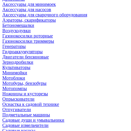
Аксессуары для минимоек
Аксессуары для насосов
Аксессуары для сварочного оборудования
Аэраторы, скарификаторы
Бетономешалки
Воздуходувки
Газонокосилки роторные
Газонокосилки триммеры
Генераторы
Гидроаккумуляторы
Двигатели бензиновые
Зернодробилки
Культиваторы
Минимойки
Мотоблоки
Мотобуры, бензобуры
Мотопомпы
Ножницы и кусторезы
Опрыскиватели
Оснастка к садовой технике
Отпугиватели
Подметальные машины
Садовые души и умывальники
Садовые измельчители
Садовые насосы