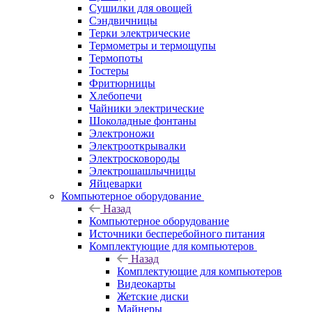
Сушилки для овощей
Сэндвичницы
Терки электрические
Термометры и термощупы
Термопоты
Тостеры
Фритюрницы
Хлебопечи
Чайники электрические
Шоколадные фонтаны
Электроножи
Электрооткрывалки
Электросковороды
Электрошашлычницы
Яйцеварки
Компьютерное оборудование
Назад
Компьютерное оборудование
Источники бесперебойного питания
Комплектующие для компьютеров
Назад
Комплектующие для компьютеров
Видеокарты
Жетские диски
Майнеры