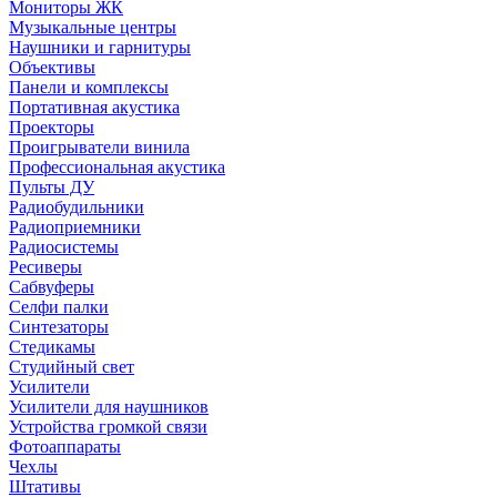
Мониторы ЖК
Музыкальные центры
Наушники и гарнитуры
Объективы
Панели и комплексы
Портативная акустика
Проекторы
Проигрыватели винила
Профессиональная акустика
Пульты ДУ
Радиобудильники
Радиоприемники
Радиосистемы
Ресиверы
Сабвуферы
Селфи палки
Синтезаторы
Стедикамы
Студийный свет
Усилители
Усилители для наушников
Устройства громкой связи
Фотоаппараты
Чехлы
Штативы