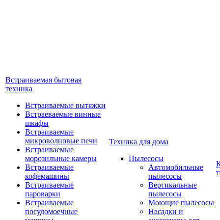
Встраиваемая бытовая
техника
Встраиваемые вытяжки
Встраеваемые винные
шкафы
Встраиваемые
микроволновые печи
Техника для дома
Встраиваемые
морозильные камеры
Пылесосы
Встраиваемые
Автомобильные
т
кофемашины
пылесосы
Встраиваемые
Вертикальные
пароварки
пылесосы
Встраиваемые
Моющие пылесосы
посудомоечные
Насадки и