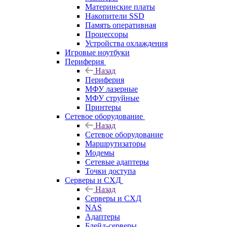
Материнские платы
Накопители SSD
Память оперативная
Процессоры
Устройства охлаждения
Игровые ноутбуки
Периферия
Назад
Периферия
МФУ лазерные
МФУ струйные
Принтеры
Сетевое оборудование
Назад
Сетевое оборудование
Маршрутизаторы
Модемы
Сетевые адаптеры
Точки доступа
Серверы и СХД
Назад
Серверы и СХД
NAS
Адаптеры
Блейд-серверы