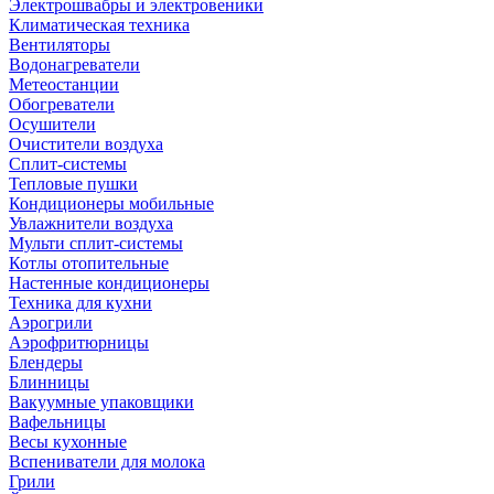
Электрошвабры и электровеники
Климатическая техника
Вентиляторы
Водонагреватели
Метеостанции
Обогреватели
Осушители
Очистители воздуха
Сплит-системы
Тепловые пушки
Кондиционеры мобильные
Увлажнители воздуха
Мульти сплит-системы
Котлы отопительные
Настенные кондиционеры
Техника для кухни
Аэрогрили
Аэрофритюрницы
Блендеры
Блинницы
Вакуумные упаковщики
Вафельницы
Весы кухонные
Вспениватели для молока
Грили