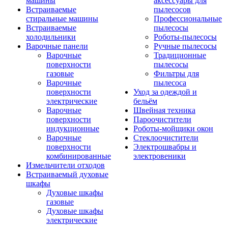
машины
аксессуары для
Встраиваемые
пылесосов
стиральные машины
Профессиональные
Встраиваемые
пылесосы
холодильники
Роботы-пылесосы
Варочные панели
Ручные пылесосы
Варочные
Традиционные
поверхности
пылесосы
газовые
Фильтры для
Варочные
пылесоса
поверхности
Уход за одеждой и
электрические
бельём
Варочные
Швейная техника
поверхности
Пароочистители
индукционные
Роботы-мойщики окон
Варочные
Стеклоочистители
поверхности
Электрошвабры и
комбинированные
электровеники
Измельчители отходов
Встраиваемый духовые
шкафы
Духовые шкафы
газовые
Духовые шкафы
электрические