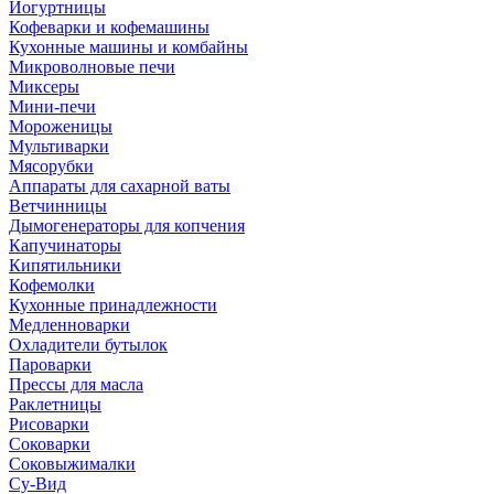
Йогуртницы
Кофеварки и кофемашины
Кухонные машины и комбайны
Микроволновые печи
Миксеры
Мини-печи
Мороженицы
Мультиварки
Мясорубки
Аппараты для сахарной ваты
Ветчинницы
Дымогенераторы для копчения
Капучинаторы
Кипятильники
Кофемолки
Кухонные принадлежности
Медленноварки
Охладители бутылок
Пароварки
Прессы для масла
Раклетницы
Рисоварки
Соковарки
Соковыжималки
Су-Вид