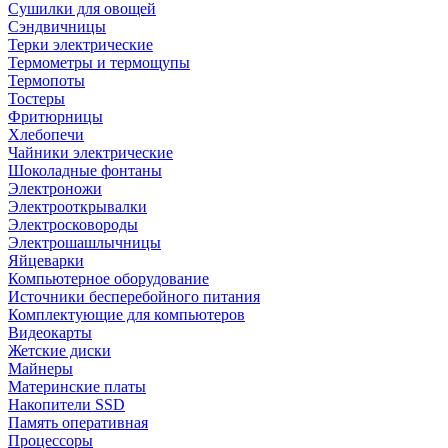
Сушилки для овощей
Сэндвичницы
Терки электрические
Термометры и термощупы
Термопоты
Тостеры
Фритюрницы
Хлебопечи
Чайники электрические
Шоколадные фонтаны
Электроножи
Электрооткрывалки
Электросковороды
Электрошашлычницы
Яйцеварки
Компьютерное оборудование
Источники бесперебойного питания
Комплектующие для компьютеров
Видеокарты
Жетские диски
Майнеры
Материнские платы
Накопители SSD
Память оперативная
Процессоры