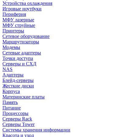
Устройства охлаждения
Игровые ноутбуки
Периферия
МФУ лазерные
МФУ струйные
Принтеры
Сетевое оборудование
Маршрутизаторы
Модемы
Сетевые адаптеры
Точки доступа
Серверы и СХД
NAS
Адаптеры
Блейд-серверы
Жесткие диски
Корпуса
Материнские платы
Память
Питание
Процессоры
Серверы Rack
Серверы Tower
Системы хранения информации
Красота и уход