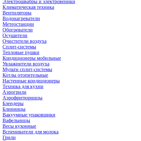
Электрошвабры и электровеники
Климатическая техника
Вентиляторы
Водонагреватели
Метеостанции
Обогреватели
Осушители
Очистители воздуха
Сплит-системы
Тепловые пушки
Кондиционеры мобильные
Увлажнители воздуха
Мульти сплит-системы
Котлы отопительные
Настенные кондиционеры
Техника для кухни
Аэрогрили
Аэрофритюрницы
Блендеры
Блинницы
Вакуумные упаковщики
Вафельницы
Весы кухонные
Вспениватели для молока
Грили