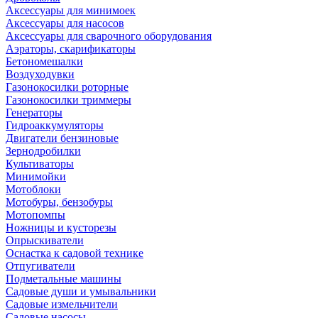
Аксессуары для минимоек
Аксессуары для насосов
Аксессуары для сварочного оборудования
Аэраторы, скарификаторы
Бетономешалки
Воздуходувки
Газонокосилки роторные
Газонокосилки триммеры
Генераторы
Гидроаккумуляторы
Двигатели бензиновые
Зернодробилки
Культиваторы
Минимойки
Мотоблоки
Мотобуры, бензобуры
Мотопомпы
Ножницы и кусторезы
Опрыскиватели
Оснастка к садовой технике
Отпугиватели
Подметальные машины
Садовые души и умывальники
Садовые измельчители
Садовые насосы