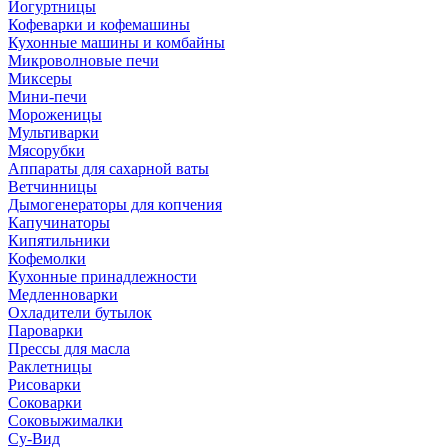
Йогуртницы
Кофеварки и кофемашины
Кухонные машины и комбайны
Микроволновые печи
Миксеры
Мини-печи
Мороженицы
Мультиварки
Мясорубки
Аппараты для сахарной ваты
Ветчинницы
Дымогенераторы для копчения
Капучинаторы
Кипятильники
Кофемолки
Кухонные принадлежности
Медленноварки
Охладители бутылок
Пароварки
Прессы для масла
Раклетницы
Рисоварки
Соковарки
Соковыжималки
Су-Вид