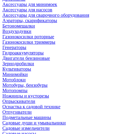
Аксессуары для минимоек
Аксессуары для насосов
Аксессуары для сварочного оборудования
Аэраторы, скарификаторы
Бетономешалки
Воздуходувки
Газонокосилки роторные
Газонокосилки триммеры
Генераторы
Гидроаккумуляторы
Двигатели бензиновые
Зернодробилки
Культиваторы
Минимойки
Мотоблоки
Мотобуры, бензобуры
Мотопомпы
Ножницы и кусторезы
Опрыскиватели
Оснастка к садовой технике
Отпугиватели
Подметальные машины
Садовые души и умывальники
Садовые измельчители
Садовые насосы