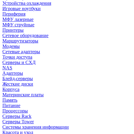
Устройства охлаждения
Игровые ноутбуки
Периферия
МФУ лазерные
МФУ струйные
Принтеры
Сетевое оборудование
Маршрутизаторы
Модемы
Сетевые адаптеры
Точки доступа
Серверы и СХД
NAS
Адаптеры
Блейд-серверы
Жесткие диски
Корпуса
Материнские платы
Память
Питание
Процессоры
Серверы Rack
Серверы Tower
Системы хранения информации
Красота и уход