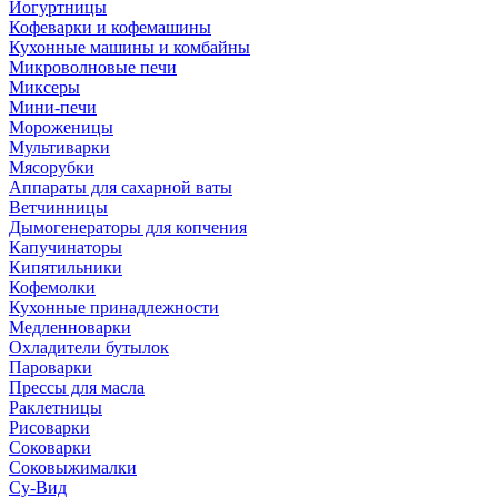
Йогуртницы
Кофеварки и кофемашины
Кухонные машины и комбайны
Микроволновые печи
Миксеры
Мини-печи
Мороженицы
Мультиварки
Мясорубки
Аппараты для сахарной ваты
Ветчинницы
Дымогенераторы для копчения
Капучинаторы
Кипятильники
Кофемолки
Кухонные принадлежности
Медленноварки
Охладители бутылок
Пароварки
Прессы для масла
Раклетницы
Рисоварки
Соковарки
Соковыжималки
Су-Вид