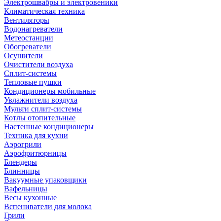
Электрошвабры и электровеники
Климатическая техника
Вентиляторы
Водонагреватели
Метеостанции
Обогреватели
Осушители
Очистители воздуха
Сплит-системы
Тепловые пушки
Кондиционеры мобильные
Увлажнители воздуха
Мульти сплит-системы
Котлы отопительные
Настенные кондиционеры
Техника для кухни
Аэрогрили
Аэрофритюрницы
Блендеры
Блинницы
Вакуумные упаковщики
Вафельницы
Весы кухонные
Вспениватели для молока
Грили