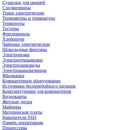
Сушилки для овощей
Сэндвичницы
Терки электрические
Термометры и термощупы
Термопоты
Тостеры
Фритюрницы
Хлебопечи
Чайники электрические
Шоколадные фонтаны
Электроножи
Электрооткрывалки
Электросковороды
Электрошашлычницы
Яйцеварки
Компьютерное оборудование
Источники бесперебойного питания
Комплектующие для компьютеров
Видеокарты
Жетские диски
Майнеры
Материнские платы
Накопители SSD
Память оперативная
Процессоры