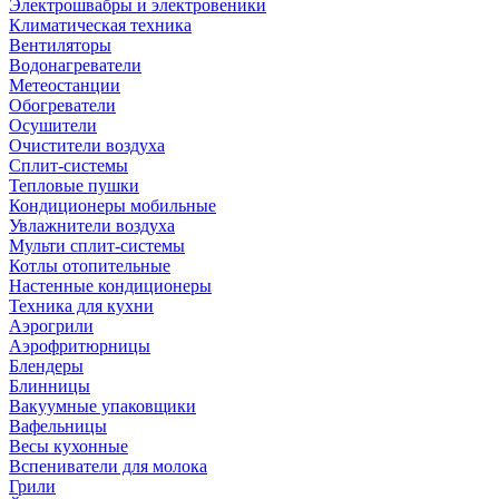
Электрошвабры и электровеники
Климатическая техника
Вентиляторы
Водонагреватели
Метеостанции
Обогреватели
Осушители
Очистители воздуха
Сплит-системы
Тепловые пушки
Кондиционеры мобильные
Увлажнители воздуха
Мульти сплит-системы
Котлы отопительные
Настенные кондиционеры
Техника для кухни
Аэрогрили
Аэрофритюрницы
Блендеры
Блинницы
Вакуумные упаковщики
Вафельницы
Весы кухонные
Вспениватели для молока
Грили