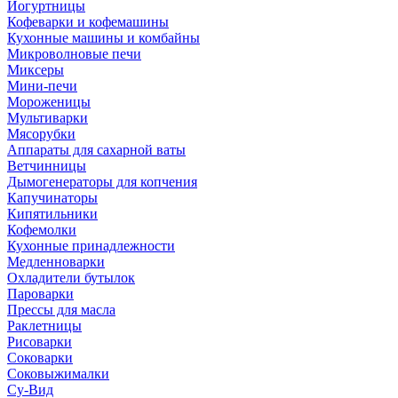
Йогуртницы
Кофеварки и кофемашины
Кухонные машины и комбайны
Микроволновые печи
Миксеры
Мини-печи
Мороженицы
Мультиварки
Мясорубки
Аппараты для сахарной ваты
Ветчинницы
Дымогенераторы для копчения
Капучинаторы
Кипятильники
Кофемолки
Кухонные принадлежности
Медленноварки
Охладители бутылок
Пароварки
Прессы для масла
Раклетницы
Рисоварки
Соковарки
Соковыжималки
Су-Вид