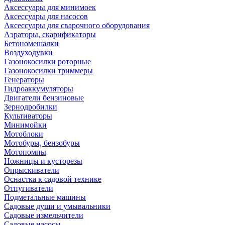
Аксессуары для минимоек
Аксессуары для насосов
Аксессуары для сварочного оборудования
Аэраторы, скарификаторы
Бетономешалки
Воздуходувки
Газонокосилки роторные
Газонокосилки триммеры
Генераторы
Гидроаккумуляторы
Двигатели бензиновые
Зернодробилки
Культиваторы
Минимойки
Мотоблоки
Мотобуры, бензобуры
Мотопомпы
Ножницы и кусторезы
Опрыскиватели
Оснастка к садовой технике
Отпугиватели
Подметальные машины
Садовые души и умывальники
Садовые измельчители
Садовые насосы