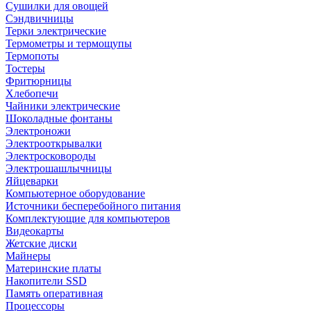
Сушилки для овощей
Сэндвичницы
Терки электрические
Термометры и термощупы
Термопоты
Тостеры
Фритюрницы
Хлебопечи
Чайники электрические
Шоколадные фонтаны
Электроножи
Электрооткрывалки
Электросковороды
Электрошашлычницы
Яйцеварки
Компьютерное оборудование
Источники бесперебойного питания
Комплектующие для компьютеров
Видеокарты
Жетские диски
Майнеры
Материнские платы
Накопители SSD
Память оперативная
Процессоры