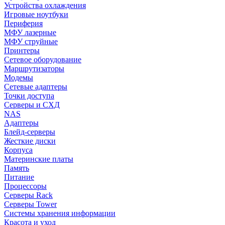
Устройства охлаждения
Игровые ноутбуки
Периферия
МФУ лазерные
МФУ струйные
Принтеры
Сетевое оборудование
Маршрутизаторы
Модемы
Сетевые адаптеры
Точки доступа
Серверы и СХД
NAS
Адаптеры
Блейд-серверы
Жесткие диски
Корпуса
Материнские платы
Память
Питание
Процессоры
Серверы Rack
Серверы Tower
Системы хранения информации
Красота и уход