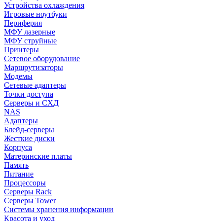
Устройства охлаждения
Игровые ноутбуки
Периферия
МФУ лазерные
МФУ струйные
Принтеры
Сетевое оборудование
Маршрутизаторы
Модемы
Сетевые адаптеры
Точки доступа
Серверы и СХД
NAS
Адаптеры
Блейд-серверы
Жесткие диски
Корпуса
Материнские платы
Память
Питание
Процессоры
Серверы Rack
Серверы Tower
Системы хранения информации
Красота и уход