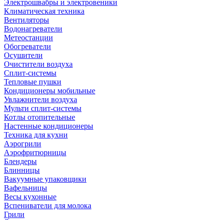
Электрошвабры и электровеники
Климатическая техника
Вентиляторы
Водонагреватели
Метеостанции
Обогреватели
Осушители
Очистители воздуха
Сплит-системы
Тепловые пушки
Кондиционеры мобильные
Увлажнители воздуха
Мульти сплит-системы
Котлы отопительные
Настенные кондиционеры
Техника для кухни
Аэрогрили
Аэрофритюрницы
Блендеры
Блинницы
Вакуумные упаковщики
Вафельницы
Весы кухонные
Вспениватели для молока
Грили