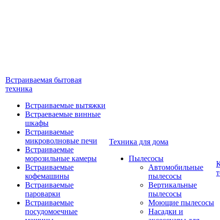
Встраиваемая бытовая
техника
Встраиваемые вытяжки
Встраеваемые винные
шкафы
Встраиваемые
микроволновые печи
Техника для дома
Встраиваемые
морозильные камеры
Пылесосы
Встраиваемые
Автомобильные
т
кофемашины
пылесосы
Встраиваемые
Вертикальные
пароварки
пылесосы
Встраиваемые
Моющие пылесосы
посудомоечные
Насадки и