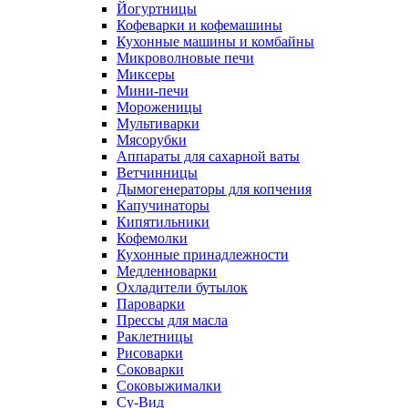
Йогуртницы
Кофеварки и кофемашины
Кухонные машины и комбайны
Микроволновые печи
Миксеры
Мини-печи
Мороженицы
Мультиварки
Мясорубки
Аппараты для сахарной ваты
Ветчинницы
Дымогенераторы для копчения
Капучинаторы
Кипятильники
Кофемолки
Кухонные принадлежности
Медленноварки
Охладители бутылок
Пароварки
Прессы для масла
Раклетницы
Рисоварки
Соковарки
Соковыжималки
Су-Вид