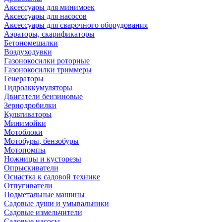
Аксессуары для минимоек
Аксессуары для насосов
Аксессуары для сварочного оборудования
Аэраторы, скарификаторы
Бетономешалки
Воздуходувки
Газонокосилки роторные
Газонокосилки триммеры
Генераторы
Гидроаккумуляторы
Двигатели бензиновые
Зернодробилки
Культиваторы
Минимойки
Мотоблоки
Мотобуры, бензобуры
Мотопомпы
Ножницы и кусторезы
Опрыскиватели
Оснастка к садовой технике
Отпугиватели
Подметальные машины
Садовые души и умывальники
Садовые измельчители
Садовые насосы