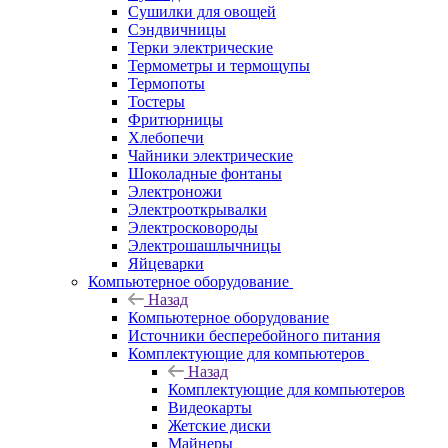
Сушилки для овощей
Сэндвичницы
Терки электрические
Термометры и термощупы
Термопоты
Тостеры
Фритюрницы
Хлебопечи
Чайники электрические
Шоколадные фонтаны
Электроножи
Электрооткрывалки
Электросковороды
Электрошашлычницы
Яйцеварки
Компьютерное оборудование
Назад
Компьютерное оборудование
Источники бесперебойного питания
Комплектующие для компьютеров
Назад
Комплектующие для компьютеров
Видеокарты
Жетские диски
Майнеры