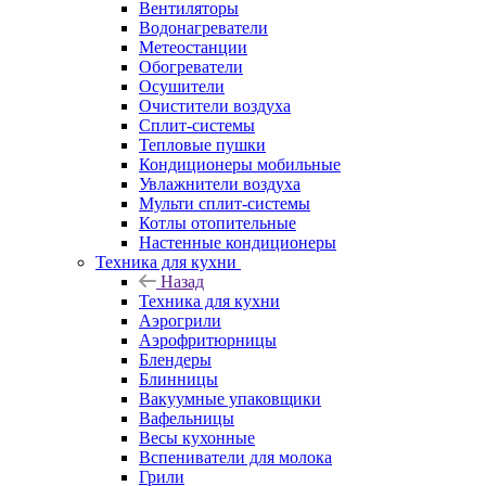
Вентиляторы
Водонагреватели
Метеостанции
Обогреватели
Осушители
Очистители воздуха
Сплит-системы
Тепловые пушки
Кондиционеры мобильные
Увлажнители воздуха
Мульти сплит-системы
Котлы отопительные
Настенные кондиционеры
Техника для кухни
Назад
Техника для кухни
Аэрогрили
Аэрофритюрницы
Блендеры
Блинницы
Вакуумные упаковщики
Вафельницы
Весы кухонные
Вспениватели для молока
Грили