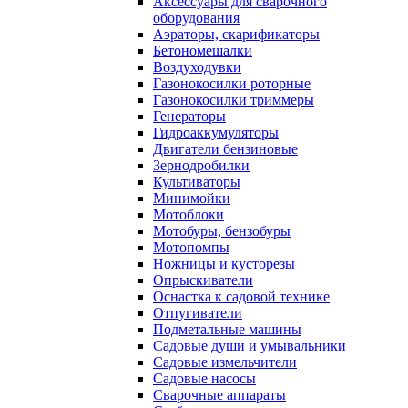
Аксессуары для сварочного
оборудования
Аэраторы, скарификаторы
Бетономешалки
Воздуходувки
Газонокосилки роторные
Газонокосилки триммеры
Генераторы
Гидроаккумуляторы
Двигатели бензиновые
Зернодробилки
Культиваторы
Минимойки
Мотоблоки
Мотобуры, бензобуры
Мотопомпы
Ножницы и кусторезы
Опрыскиватели
Оснастка к садовой технике
Отпугиватели
Подметальные машины
Садовые души и умывальники
Садовые измельчители
Садовые насосы
Сварочные аппараты