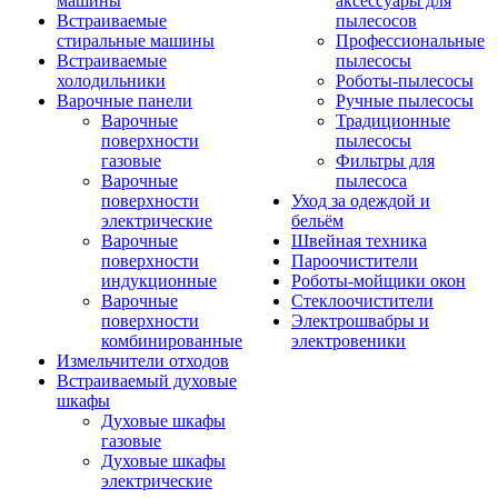
машины
аксессуары для
Встраиваемые
пылесосов
стиральные машины
Профессиональные
Встраиваемые
пылесосы
холодильники
Роботы-пылесосы
Варочные панели
Ручные пылесосы
Варочные
Традиционные
поверхности
пылесосы
газовые
Фильтры для
Варочные
пылесоса
поверхности
Уход за одеждой и
электрические
бельём
Варочные
Швейная техника
поверхности
Пароочистители
индукционные
Роботы-мойщики окон
Варочные
Стеклоочистители
поверхности
Электрошвабры и
комбинированные
электровеники
Измельчители отходов
Встраиваемый духовые
шкафы
Духовые шкафы
газовые
Духовые шкафы
электрические