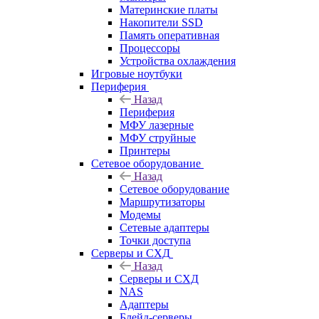
Материнские платы
Накопители SSD
Память оперативная
Процессоры
Устройства охлаждения
Игровые ноутбуки
Периферия
Назад
Периферия
МФУ лазерные
МФУ струйные
Принтеры
Сетевое оборудование
Назад
Сетевое оборудование
Маршрутизаторы
Модемы
Сетевые адаптеры
Точки доступа
Серверы и СХД
Назад
Серверы и СХД
NAS
Адаптеры
Блейд-серверы