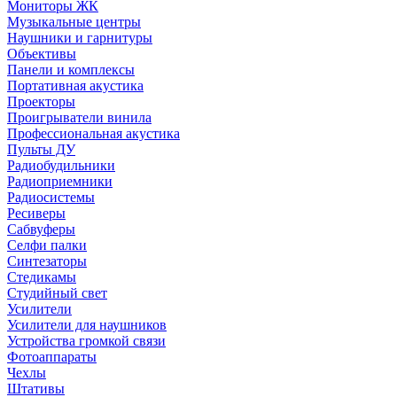
Мониторы ЖК
Музыкальные центры
Наушники и гарнитуры
Объективы
Панели и комплексы
Портативная акустика
Проекторы
Проигрыватели винила
Профессиональная акустика
Пульты ДУ
Радиобудильники
Радиоприемники
Радиосистемы
Ресиверы
Сабвуферы
Селфи палки
Синтезаторы
Стедикамы
Студийный свет
Усилители
Усилители для наушников
Устройства громкой связи
Фотоаппараты
Чехлы
Штативы