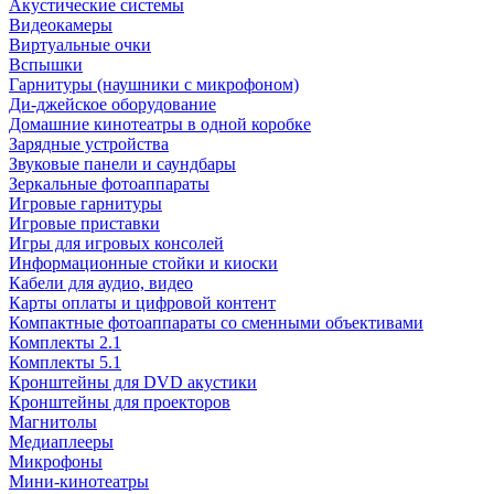
Акустические системы
Видеокамеры
Виртуальные очки
Вспышки
Гарнитуры (наушники с микрофоном)
Ди-джейское оборудование
Домашние кинотеатры в одной коробке
Зарядные устройства
Звуковые панели и саундбары
Зеркальные фотоаппараты
Игровые гарнитуры
Игровые приставки
Игры для игровых консолей
Информационные стойки и киоски
Кабели для аудио, видео
Карты оплаты и цифровой контент
Компактные фотоаппараты со сменными объективами
Комплекты 2.1
Комплекты 5.1
Кронштейны для DVD акустики
Кронштейны для проекторов
Магнитолы
Медиаплееры
Микрофоны
Мини-кинотеатры