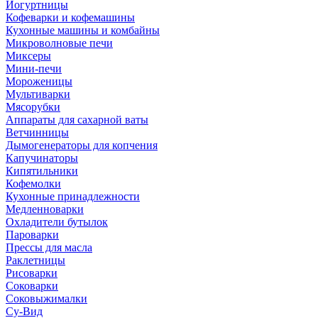
Йогуртницы
Кофеварки и кофемашины
Кухонные машины и комбайны
Микроволновые печи
Миксеры
Мини-печи
Мороженицы
Мультиварки
Мясорубки
Аппараты для сахарной ваты
Ветчинницы
Дымогенераторы для копчения
Капучинаторы
Кипятильники
Кофемолки
Кухонные принадлежности
Медленноварки
Охладители бутылок
Пароварки
Прессы для масла
Раклетницы
Рисоварки
Соковарки
Соковыжималки
Су-Вид