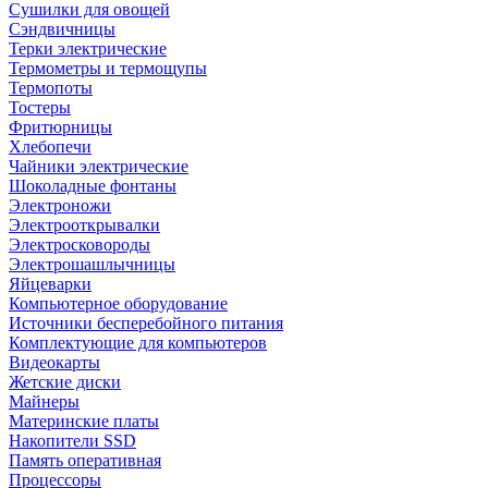
Сушилки для овощей
Сэндвичницы
Терки электрические
Термометры и термощупы
Термопоты
Тостеры
Фритюрницы
Хлебопечи
Чайники электрические
Шоколадные фонтаны
Электроножи
Электрооткрывалки
Электросковороды
Электрошашлычницы
Яйцеварки
Компьютерное оборудование
Источники бесперебойного питания
Комплектующие для компьютеров
Видеокарты
Жетские диски
Майнеры
Материнские платы
Накопители SSD
Память оперативная
Процессоры