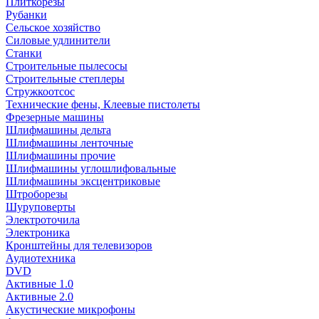
Плиткорезы
Рубанки
Сельское хозяйство
Силовые удлинители
Станки
Строительные пылесосы
Строительные степлеры
Стружкоотсос
Технические фены, Клеевые пистолеты
Фрезерные машины
Шлифмашины дельта
Шлифмашины ленточные
Шлифмашины прочие
Шлифмашины углошлифовальные
Шлифмашины эксцентриковые
Штроборезы
Шуруповерты
Электроточила
Электроника
Кронштейны для телевизоров
Аудиотехника
DVD
Активные 1.0
Активные 2.0
Акустические микрофоны