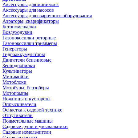
Аксессуары для минимоек
Аксессуары для насосов
Аксессуары для сварочного оборудования
Аэраторы, скарификаторы
Бетономешалки
Воздуходувки
Газонокосилки роторные
Газонокосилки триммеры
Генераторы
Гидроаккумуляторы
Двигатели бензиновые
Зернодробилки
Культиваторы
Минимойки
Мотоблоки
Мотобуры, бензобуры
Мотопомпы
Ножницы и кусторезы
Опрыскиватели
Оснастка к садовой технике
Отпугиватели
Подметальные машины
Садовые души и умывальники
Садовые измельчители
Садовые насосы