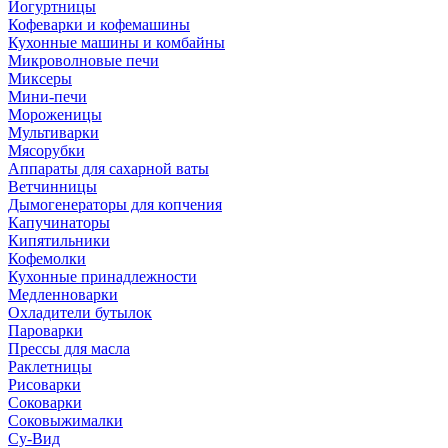
Йогуртницы
Кофеварки и кофемашины
Кухонные машины и комбайны
Микроволновые печи
Миксеры
Мини-печи
Мороженицы
Мультиварки
Мясорубки
Аппараты для сахарной ваты
Ветчинницы
Дымогенераторы для копчения
Капучинаторы
Кипятильники
Кофемолки
Кухонные принадлежности
Медленноварки
Охладители бутылок
Пароварки
Прессы для масла
Раклетницы
Рисоварки
Соковарки
Соковыжималки
Су-Вид