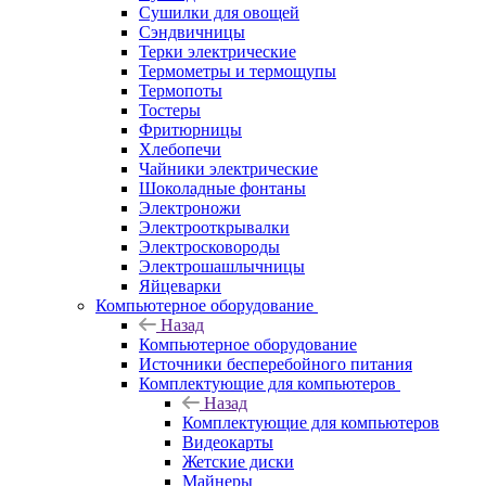
Сушилки для овощей
Сэндвичницы
Терки электрические
Термометры и термощупы
Термопоты
Тостеры
Фритюрницы
Хлебопечи
Чайники электрические
Шоколадные фонтаны
Электроножи
Электрооткрывалки
Электросковороды
Электрошашлычницы
Яйцеварки
Компьютерное оборудование
Назад
Компьютерное оборудование
Источники бесперебойного питания
Комплектующие для компьютеров
Назад
Комплектующие для компьютеров
Видеокарты
Жетские диски
Майнеры