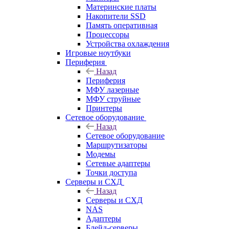
Материнские платы
Накопители SSD
Память оперативная
Процессоры
Устройства охлаждения
Игровые ноутбуки
Периферия
Назад
Периферия
МФУ лазерные
МФУ струйные
Принтеры
Сетевое оборудование
Назад
Сетевое оборудование
Маршрутизаторы
Модемы
Сетевые адаптеры
Точки доступа
Серверы и СХД
Назад
Серверы и СХД
NAS
Адаптеры
Блейд-серверы