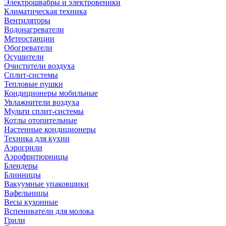
Электрошвабры и электровеники
Климатическая техника
Вентиляторы
Водонагреватели
Метеостанции
Обогреватели
Осушители
Очистители воздуха
Сплит-системы
Тепловые пушки
Кондиционеры мобильные
Увлажнители воздуха
Мульти сплит-системы
Котлы отопительные
Настенные кондиционеры
Техника для кухни
Аэрогрили
Аэрофритюрницы
Блендеры
Блинницы
Вакуумные упаковщики
Вафельницы
Весы кухонные
Вспениватели для молока
Грили