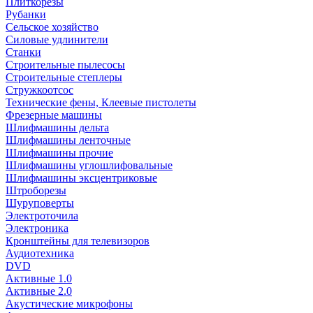
Плиткорезы
Рубанки
Сельское хозяйство
Силовые удлинители
Станки
Строительные пылесосы
Строительные степлеры
Стружкоотсос
Технические фены, Клеевые пистолеты
Фрезерные машины
Шлифмашины дельта
Шлифмашины ленточные
Шлифмашины прочие
Шлифмашины углошлифовальные
Шлифмашины эксцентриковые
Штроборезы
Шуруповерты
Электроточила
Электроника
Кронштейны для телевизоров
Аудиотехника
DVD
Активные 1.0
Активные 2.0
Акустические микрофоны