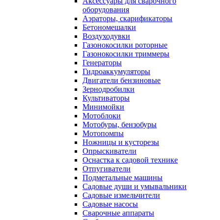
Аксессуары для сварочного
оборудования
Аэраторы, скарификаторы
Бетономешалки
Воздуходувки
Газонокосилки роторные
Газонокосилки триммеры
Генераторы
Гидроаккумуляторы
Двигатели бензиновые
Зернодробилки
Культиваторы
Минимойки
Мотоблоки
Мотобуры, бензобуры
Мотопомпы
Ножницы и кусторезы
Опрыскиватели
Оснастка к садовой технике
Отпугиватели
Подметальные машины
Садовые души и умывальники
Садовые измельчители
Садовые насосы
Сварочные аппараты