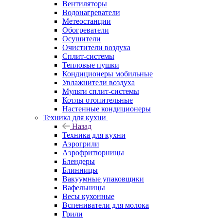
Вентиляторы
Водонагреватели
Метеостанции
Обогреватели
Осушители
Очистители воздуха
Сплит-системы
Тепловые пушки
Кондиционеры мобильные
Увлажнители воздуха
Мульти сплит-системы
Котлы отопительные
Настенные кондиционеры
Техника для кухни
Назад
Техника для кухни
Аэрогрили
Аэрофритюрницы
Блендеры
Блинницы
Вакуумные упаковщики
Вафельницы
Весы кухонные
Вспениватели для молока
Грили