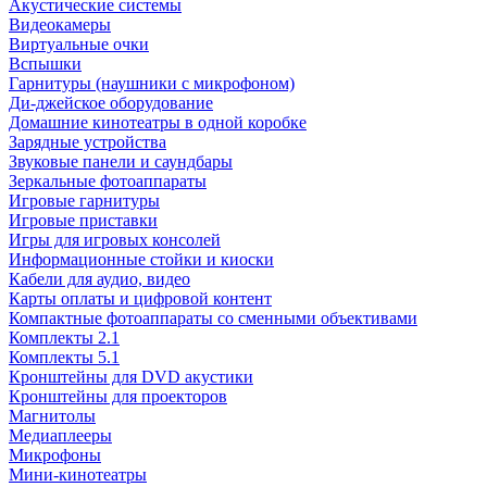
Акустические системы
Видеокамеры
Виртуальные очки
Вспышки
Гарнитуры (наушники с микрофоном)
Ди-джейское оборудование
Домашние кинотеатры в одной коробке
Зарядные устройства
Звуковые панели и саундбары
Зеркальные фотоаппараты
Игровые гарнитуры
Игровые приставки
Игры для игровых консолей
Информационные стойки и киоски
Кабели для аудио, видео
Карты оплаты и цифровой контент
Компактные фотоаппараты со сменными объективами
Комплекты 2.1
Комплекты 5.1
Кронштейны для DVD акустики
Кронштейны для проекторов
Магнитолы
Медиаплееры
Микрофоны
Мини-кинотеатры