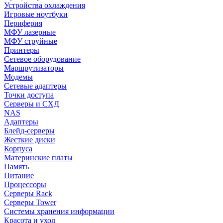
Устройства охлаждения
Игровые ноутбуки
Периферия
МФУ лазерные
МФУ струйные
Принтеры
Сетевое оборудование
Маршрутизаторы
Модемы
Сетевые адаптеры
Точки доступа
Серверы и СХД
NAS
Адаптеры
Блейд-серверы
Жесткие диски
Корпуса
Материнские платы
Память
Питание
Процессоры
Серверы Rack
Серверы Tower
Системы хранения информации
Красота и уход