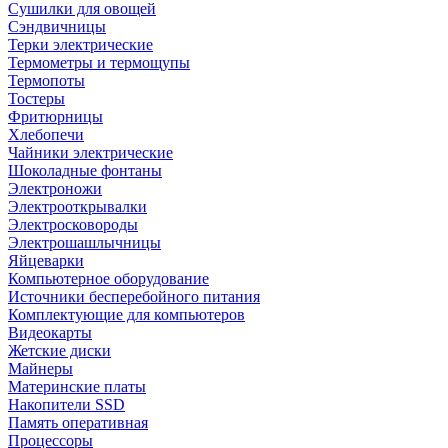
Сушилки для овощей
Сэндвичницы
Терки электрические
Термометры и термощупы
Термопоты
Тостеры
Фритюрницы
Хлебопечи
Чайники электрические
Шоколадные фонтаны
Электроножи
Электрооткрывалки
Электросковороды
Электрошашлычницы
Яйцеварки
Компьютерное оборудование
Источники бесперебойного питания
Комплектующие для компьютеров
Видеокарты
Жетские диски
Майнеры
Материнские платы
Накопители SSD
Память оперативная
Процессоры