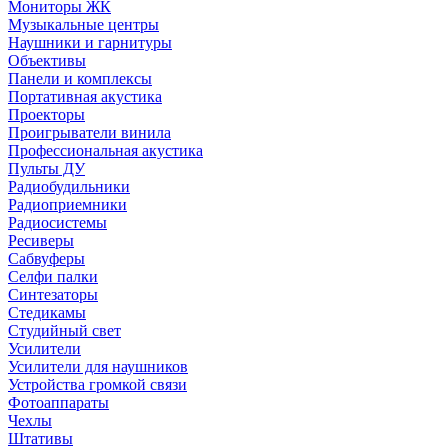
Мониторы ЖК
Музыкальные центры
Наушники и гарнитуры
Объективы
Панели и комплексы
Портативная акустика
Проекторы
Проигрыватели винила
Профессиональная акустика
Пульты ДУ
Радиобудильники
Радиоприемники
Радиосистемы
Ресиверы
Сабвуферы
Селфи палки
Синтезаторы
Стедикамы
Студийный свет
Усилители
Усилители для наушников
Устройства громкой связи
Фотоаппараты
Чехлы
Штативы