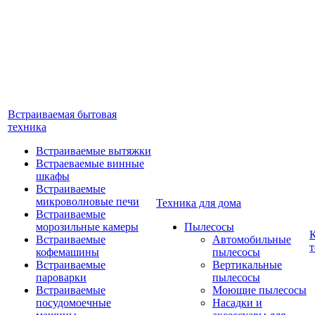
Встраиваемая бытовая
техника
Встраиваемые вытяжки
Встраеваемые винные
шкафы
Встраиваемые
микроволновые печи
Техника для дома
Встраиваемые
морозильные камеры
Пылесосы
Встраиваемые
Автомобильные
т
кофемашины
пылесосы
Встраиваемые
Вертикальные
пароварки
пылесосы
Встраиваемые
Моющие пылесосы
посудомоечные
Насадки и