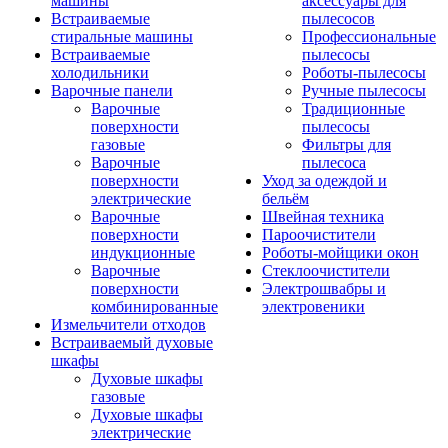
машины
аксессуары для
Встраиваемые
пылесосов
стиральные машины
Профессиональные
Встраиваемые
пылесосы
холодильники
Роботы-пылесосы
Варочные панели
Ручные пылесосы
Варочные
Традиционные
поверхности
пылесосы
газовые
Фильтры для
Варочные
пылесоса
поверхности
Уход за одеждой и
электрические
бельём
Варочные
Швейная техника
поверхности
Пароочистители
индукционные
Роботы-мойщики окон
Варочные
Стеклоочистители
поверхности
Электрошвабры и
комбинированные
электровеники
Измельчители отходов
Встраиваемый духовые
шкафы
Духовые шкафы
газовые
Духовые шкафы
электрические