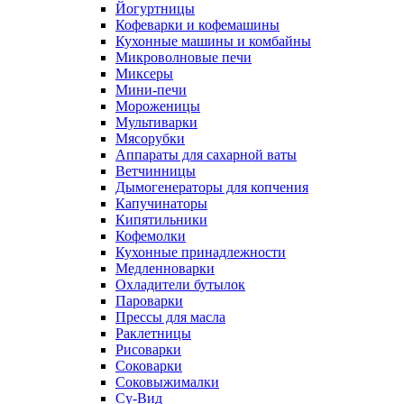
Йогуртницы
Кофеварки и кофемашины
Кухонные машины и комбайны
Микроволновые печи
Миксеры
Мини-печи
Мороженицы
Мультиварки
Мясорубки
Аппараты для сахарной ваты
Ветчинницы
Дымогенераторы для копчения
Капучинаторы
Кипятильники
Кофемолки
Кухонные принадлежности
Медленноварки
Охладители бутылок
Пароварки
Прессы для масла
Раклетницы
Рисоварки
Соковарки
Соковыжималки
Су-Вид