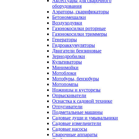
Аксессуары для сварочного
оборудования
Аэраторы, скарификаторы
Бетономешалки
Воздуходувки
Газонокосилки роторные
Газонокосилки триммеры
Генераторы
Гидроаккумуляторы
Двигатели бензиновые
Зернодробилки
Культиваторы
Минимойки
Мотоблоки
Мотобуры, бензобуры
Мотопомпы
Ножницы и кусторезы
Опрыскиватели
Оснастка к садовой технике
Отпугиватели
Подметальные машины
Садовые души и умывальники
Садовые измельчители
Садовые насосы
Сварочные аппараты