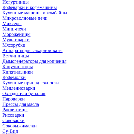
Йогуртницы
Кофеварки и кофемашины
Кухонные машины и комбайны
Микроволновые печи
Миксеры
Мини-печи
Мороженицы
Мультиварки
Мясорубки
Аппараты для сахарной ваты
Ветчинницы
Дымогенераторы для копчения
Капучинаторы
Кипятильники
Кофемолки
Кухонные принадлежности
Медленноварки
Охладители бутылок
Пароварки
Прессы для масла
Раклетницы
Рисоварки
Соковарки
Соковыжималки
Су-Вид