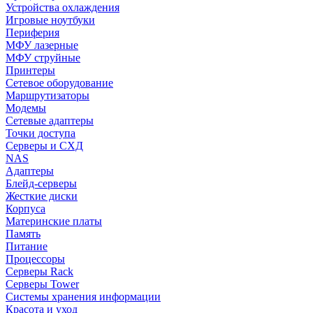
Устройства охлаждения
Игровые ноутбуки
Периферия
МФУ лазерные
МФУ струйные
Принтеры
Сетевое оборудование
Маршрутизаторы
Модемы
Сетевые адаптеры
Точки доступа
Серверы и СХД
NAS
Адаптеры
Блейд-серверы
Жесткие диски
Корпуса
Материнские платы
Память
Питание
Процессоры
Серверы Rack
Серверы Tower
Системы хранения информации
Красота и уход