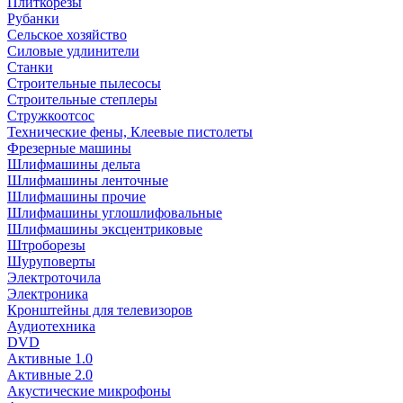
Плиткорезы
Рубанки
Сельское хозяйство
Силовые удлинители
Станки
Строительные пылесосы
Строительные степлеры
Стружкоотсос
Технические фены, Клеевые пистолеты
Фрезерные машины
Шлифмашины дельта
Шлифмашины ленточные
Шлифмашины прочие
Шлифмашины углошлифовальные
Шлифмашины эксцентриковые
Штроборезы
Шуруповерты
Электроточила
Электроника
Кронштейны для телевизоров
Аудиотехника
DVD
Активные 1.0
Активные 2.0
Акустические микрофоны