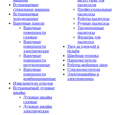
машины
аксессуары для
Встраиваемые
пылесосов
стиральные машины
Профессиональные
Встраиваемые
пылесосы
холодильники
Роботы-пылесосы
Варочные панели
Ручные пылесосы
Варочные
Традиционные
поверхности
пылесосы
газовые
Фильтры для
Варочные
пылесоса
поверхности
Уход за одеждой и
электрические
бельём
Варочные
Швейная техника
поверхности
Пароочистители
индукционные
Роботы-мойщики окон
Варочные
Стеклоочистители
поверхности
Электрошвабры и
комбинированные
электровеники
Измельчители отходов
Встраиваемый духовые
шкафы
Духовые шкафы
газовые
Духовые шкафы
электрические