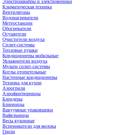
Электрошвабры и электровеники
Климатическая техника
Вентиляторы
Водонагреватели
Метеостанции
Обогреватели
Осушители
Очистители воздуха
Сплит-системы
Тепловые пушки
Кондиционеры мобильные
Увлажнители воздуха
Мульти сплит-системы
Котлы отопительные
Настенные кондиционеры
Техника для кухни
Аэрогрили
Аэрофритюрницы
Блендеры
Блинницы
Вакуумные упаковщики
Вафельницы
Весы кухонные
Вспениватели для молока
Грили