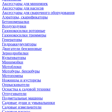
Аксессуары для минимоек
Аксессуары для насосов
Аксессуары для сварочного оборудования
Аэраторы, скарификаторы
Бетономешалки
Воздуходувки
Газонокосилки роторные
Газонокосилки триммеры
Генераторы
Гидроаккумуляторы
Двигатели бензиновые
Зернодробилки
Культиваторы
Минимойки
Мотоблоки
Мотобуры, бензобуры
Мотопомпы
Ножницы и кусторезы
Опрыскиватели
Оснастка к садовой технике
Отпугиватели
Подметальные машины
Садовые души и умывальники
Садовые измельчители
Садовые насосы