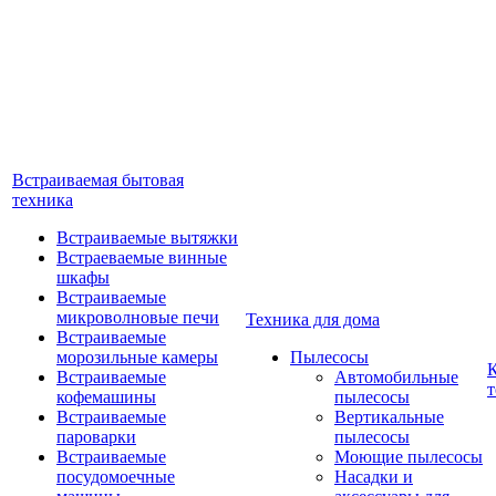
Встраиваемая бытовая
техника
Встраиваемые вытяжки
Встраеваемые винные
шкафы
Встраиваемые
микроволновые печи
Техника для дома
Встраиваемые
морозильные камеры
Пылесосы
Встраиваемые
Автомобильные
т
кофемашины
пылесосы
Встраиваемые
Вертикальные
пароварки
пылесосы
Встраиваемые
Моющие пылесосы
посудомоечные
Насадки и