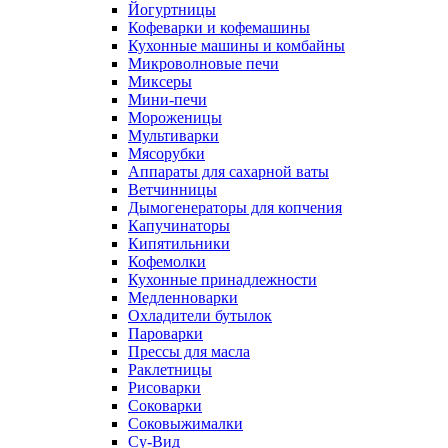
Йогуртницы
Кофеварки и кофемашины
Кухонные машины и комбайны
Микроволновые печи
Миксеры
Мини-печи
Мороженицы
Мультиварки
Мясорубки
Аппараты для сахарной ваты
Ветчинницы
Дымогенераторы для копчения
Капучинаторы
Кипятильники
Кофемолки
Кухонные принадлежности
Медленноварки
Охладители бутылок
Пароварки
Прессы для масла
Раклетницы
Рисоварки
Соковарки
Соковыжималки
Су-Вид