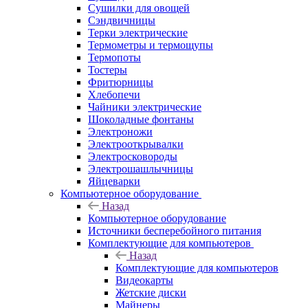
Сушилки для овощей
Сэндвичницы
Терки электрические
Термометры и термощупы
Термопоты
Тостеры
Фритюрницы
Хлебопечи
Чайники электрические
Шоколадные фонтаны
Электроножи
Электрооткрывалки
Электросковороды
Электрошашлычницы
Яйцеварки
Компьютерное оборудование
Назад
Компьютерное оборудование
Источники бесперебойного питания
Комплектующие для компьютеров
Назад
Комплектующие для компьютеров
Видеокарты
Жетские диски
Майнеры