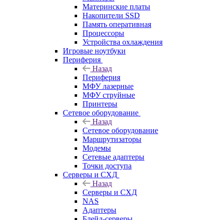
Материнские платы
Накопители SSD
Память оперативная
Процессоры
Устройства охлаждения
Игровые ноутбуки
Периферия
Назад
Периферия
МФУ лазерные
МФУ струйные
Принтеры
Сетевое оборудование
Назад
Сетевое оборудование
Маршрутизаторы
Модемы
Сетевые адаптеры
Точки доступа
Серверы и СХД
Назад
Серверы и СХД
NAS
Адаптеры
Блейд-серверы