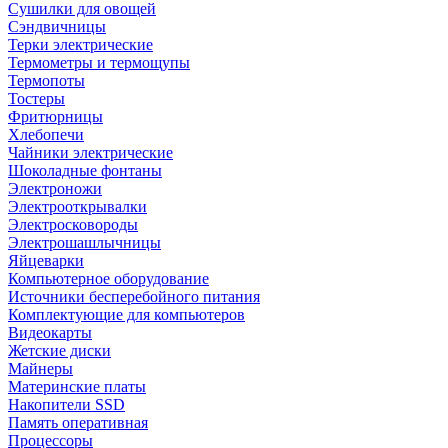
Сушилки для овощей
Сэндвичницы
Терки электрические
Термометры и термощупы
Термопоты
Тостеры
Фритюрницы
Хлебопечи
Чайники электрические
Шоколадные фонтаны
Электроножи
Электрооткрывалки
Электросковороды
Электрошашлычницы
Яйцеварки
Компьютерное оборудование
Источники бесперебойного питания
Комплектующие для компьютеров
Видеокарты
Жетские диски
Майнеры
Материнские платы
Накопители SSD
Память оперативная
Процессоры