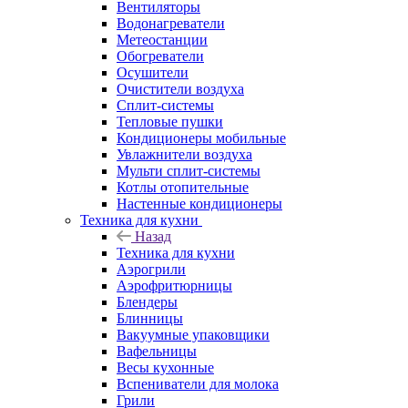
Вентиляторы
Водонагреватели
Метеостанции
Обогреватели
Осушители
Очистители воздуха
Сплит-системы
Тепловые пушки
Кондиционеры мобильные
Увлажнители воздуха
Мульти сплит-системы
Котлы отопительные
Настенные кондиционеры
Техника для кухни
Назад
Техника для кухни
Аэрогрили
Аэрофритюрницы
Блендеры
Блинницы
Вакуумные упаковщики
Вафельницы
Весы кухонные
Вспениватели для молока
Грили