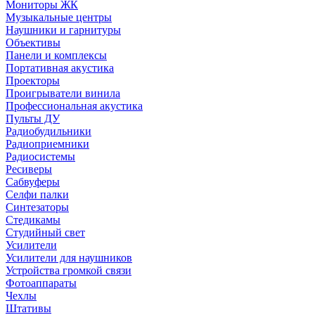
Мониторы ЖК
Музыкальные центры
Наушники и гарнитуры
Объективы
Панели и комплексы
Портативная акустика
Проекторы
Проигрыватели винила
Профессиональная акустика
Пульты ДУ
Радиобудильники
Радиоприемники
Радиосистемы
Ресиверы
Сабвуферы
Селфи палки
Синтезаторы
Стедикамы
Студийный свет
Усилители
Усилители для наушников
Устройства громкой связи
Фотоаппараты
Чехлы
Штативы