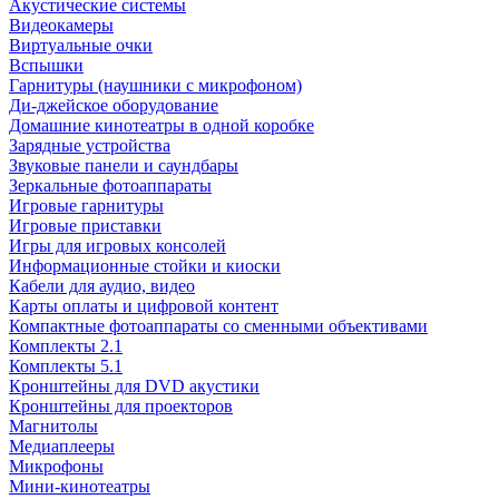
Акустические системы
Видеокамеры
Виртуальные очки
Вспышки
Гарнитуры (наушники с микрофоном)
Ди-джейское оборудование
Домашние кинотеатры в одной коробке
Зарядные устройства
Звуковые панели и саундбары
Зеркальные фотоаппараты
Игровые гарнитуры
Игровые приставки
Игры для игровых консолей
Информационные стойки и киоски
Кабели для аудио, видео
Карты оплаты и цифровой контент
Компактные фотоаппараты со сменными объективами
Комплекты 2.1
Комплекты 5.1
Кронштейны для DVD акустики
Кронштейны для проекторов
Магнитолы
Медиаплееры
Микрофоны
Мини-кинотеатры