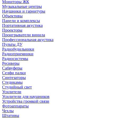
Мониторы ЖК
Музыкальные центры
Наушники и гарнитуры
Объективы
Панели и комплексы
Портативная акустика
Проекторы
Проигрыватели винила
Профессиональная акустика
Пульты ДУ
Радиобудильники
Радиоприемники
Радиосистемы
Ресиверы
Сабвуферы
Селфи палки
Синтезаторы
Стедикамы
Студийный свет
Усилители
Усилители для наушников
Устройства громкой связи
Фотоаппараты
Чехлы
Штативы