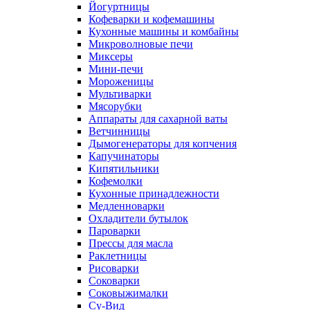
Йогуртницы
Кофеварки и кофемашины
Кухонные машины и комбайны
Микроволновые печи
Миксеры
Мини-печи
Мороженицы
Мультиварки
Мясорубки
Аппараты для сахарной ваты
Ветчинницы
Дымогенераторы для копчения
Капучинаторы
Кипятильники
Кофемолки
Кухонные принадлежности
Медленноварки
Охладители бутылок
Пароварки
Прессы для масла
Раклетницы
Рисоварки
Соковарки
Соковыжималки
Су-Вид