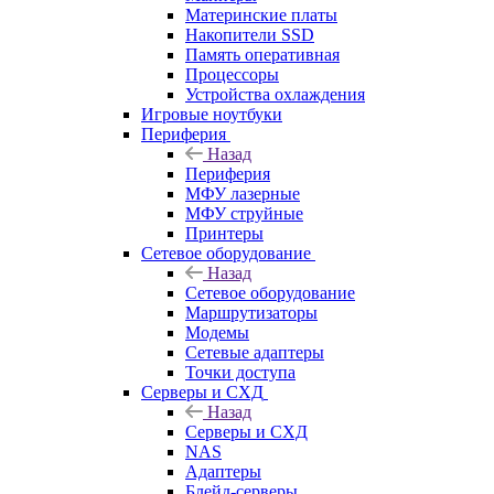
Материнские платы
Накопители SSD
Память оперативная
Процессоры
Устройства охлаждения
Игровые ноутбуки
Периферия
Назад
Периферия
МФУ лазерные
МФУ струйные
Принтеры
Сетевое оборудование
Назад
Сетевое оборудование
Маршрутизаторы
Модемы
Сетевые адаптеры
Точки доступа
Серверы и СХД
Назад
Серверы и СХД
NAS
Адаптеры
Блейд-серверы