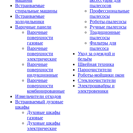
машины
аксессуары для
Встраиваемые
пылесосов
стиральные машины
Профессиональные
Встраиваемые
пылесосы
холодильники
Роботы-пылесосы
Варочные панели
Ручные пылесосы
Варочные
Традиционные
поверхности
пылесосы
газовые
Фильтры для
Варочные
пылесоса
поверхности
Уход за одеждой и
электрические
бельём
Варочные
Швейная техника
поверхности
Пароочистители
индукционные
Роботы-мойщики окон
Варочные
Стеклоочистители
поверхности
Электрошвабры и
комбинированные
электровеники
Измельчители отходов
Встраиваемый духовые
шкафы
Духовые шкафы
газовые
Духовые шкафы
электрические