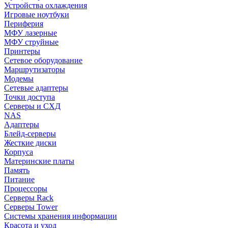
Устройства охлаждения
Игровые ноутбуки
Периферия
МФУ лазерные
МФУ струйные
Принтеры
Сетевое оборудование
Маршрутизаторы
Модемы
Сетевые адаптеры
Точки доступа
Серверы и СХД
NAS
Адаптеры
Блейд-серверы
Жесткие диски
Корпуса
Материнские платы
Память
Питание
Процессоры
Серверы Rack
Серверы Tower
Системы хранения информации
Красота и уход