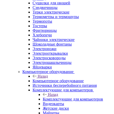
Сушилки для овощей
Сэндвичницы
Терки электрические
Термометры и термощупы
Термопоты
Тостеры
Фритюрницы
Хлебопечи
Чайники электрические
Шоколадные фонтаны
Электроножи
Электрооткрывалки
Электросковороды
Электрошашлычницы
Яйцеварки
Компьютерное оборудование
Назад
Компьютерное оборудование
Источники бесперебойного питания
Комплектующие для компьютеров
Назад
Комплектующие для компьютеров
Видеокарты
Жетские диски
Майнеры