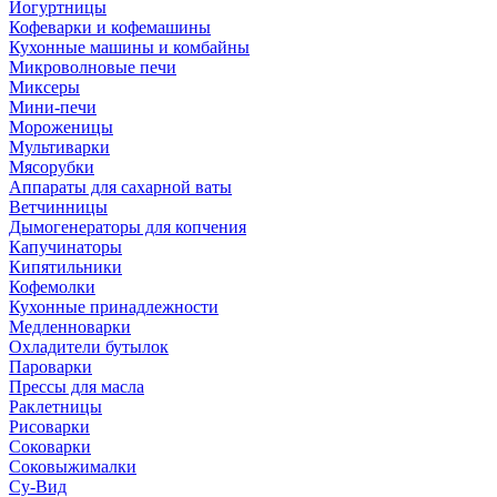
Йогуртницы
Кофеварки и кофемашины
Кухонные машины и комбайны
Микроволновые печи
Миксеры
Мини-печи
Мороженицы
Мультиварки
Мясорубки
Аппараты для сахарной ваты
Ветчинницы
Дымогенераторы для копчения
Капучинаторы
Кипятильники
Кофемолки
Кухонные принадлежности
Медленноварки
Охладители бутылок
Пароварки
Прессы для масла
Раклетницы
Рисоварки
Соковарки
Соковыжималки
Су-Вид