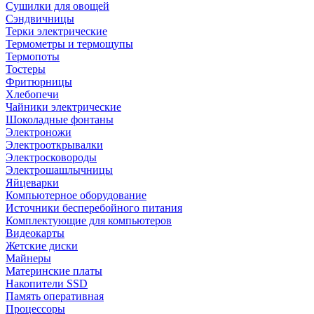
Сушилки для овощей
Сэндвичницы
Терки электрические
Термометры и термощупы
Термопоты
Тостеры
Фритюрницы
Хлебопечи
Чайники электрические
Шоколадные фонтаны
Электроножи
Электрооткрывалки
Электросковороды
Электрошашлычницы
Яйцеварки
Компьютерное оборудование
Источники бесперебойного питания
Комплектующие для компьютеров
Видеокарты
Жетские диски
Майнеры
Материнские платы
Накопители SSD
Память оперативная
Процессоры