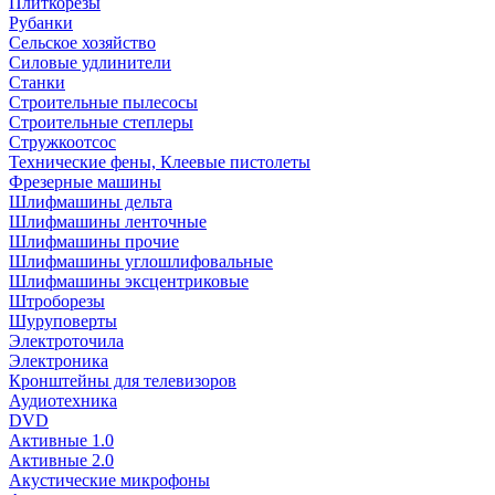
Плиткорезы
Рубанки
Сельское хозяйство
Силовые удлинители
Станки
Строительные пылесосы
Строительные степлеры
Стружкоотсос
Технические фены, Клеевые пистолеты
Фрезерные машины
Шлифмашины дельта
Шлифмашины ленточные
Шлифмашины прочие
Шлифмашины углошлифовальные
Шлифмашины эксцентриковые
Штроборезы
Шуруповерты
Электроточила
Электроника
Кронштейны для телевизоров
Аудиотехника
DVD
Активные 1.0
Активные 2.0
Акустические микрофоны