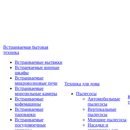
Встраиваемая бытовая
техника
Встраиваемые вытяжки
Встраеваемые винные
шкафы
Встраиваемые
микроволновые печи
Техника для дома
Встраиваемые
морозильные камеры
Пылесосы
Встраиваемые
Автомобильные
т
кофемашины
пылесосы
Встраиваемые
Вертикальные
пароварки
пылесосы
Встраиваемые
Моющие пылесосы
посудомоечные
Насадки и