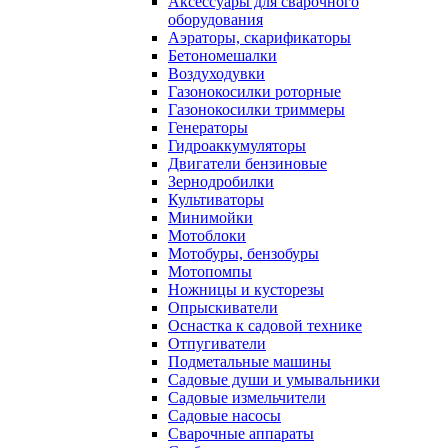
Аксессуары для сварочного
оборудования
Аэраторы, скарификаторы
Бетономешалки
Воздуходувки
Газонокосилки роторные
Газонокосилки триммеры
Генераторы
Гидроаккумуляторы
Двигатели бензиновые
Зернодробилки
Культиваторы
Минимойки
Мотоблоки
Мотобуры, бензобуры
Мотопомпы
Ножницы и кусторезы
Опрыскиватели
Оснастка к садовой технике
Отпугиватели
Подметальные машины
Садовые души и умывальники
Садовые измельчители
Садовые насосы
Сварочные аппараты