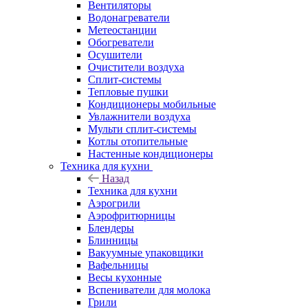
Вентиляторы
Водонагреватели
Метеостанции
Обогреватели
Осушители
Очистители воздуха
Сплит-системы
Тепловые пушки
Кондиционеры мобильные
Увлажнители воздуха
Мульти сплит-системы
Котлы отопительные
Настенные кондиционеры
Техника для кухни
Назад
Техника для кухни
Аэрогрили
Аэрофритюрницы
Блендеры
Блинницы
Вакуумные упаковщики
Вафельницы
Весы кухонные
Вспениватели для молока
Грили