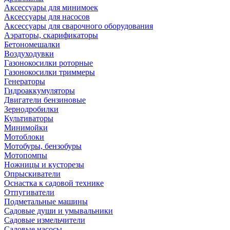
Аксессуары для минимоек
Аксессуары для насосов
Аксессуары для сварочного оборудования
Аэраторы, скарификаторы
Бетономешалки
Воздуходувки
Газонокосилки роторные
Газонокосилки триммеры
Генераторы
Гидроаккумуляторы
Двигатели бензиновые
Зернодробилки
Культиваторы
Минимойки
Мотоблоки
Мотобуры, бензобуры
Мотопомпы
Ножницы и кусторезы
Опрыскиватели
Оснастка к садовой технике
Отпугиватели
Подметальные машины
Садовые души и умывальники
Садовые измельчители
Садовые насосы