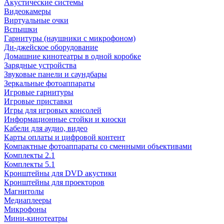
Акустические системы
Видеокамеры
Виртуальные очки
Вспышки
Гарнитуры (наушники с микрофоном)
Ди-джейское оборудование
Домашние кинотеатры в одной коробке
Зарядные устройства
Звуковые панели и саундбары
Зеркальные фотоаппараты
Игровые гарнитуры
Игровые приставки
Игры для игровых консолей
Информационные стойки и киоски
Кабели для аудио, видео
Карты оплаты и цифровой контент
Компактные фотоаппараты со сменными объективами
Комплекты 2.1
Комплекты 5.1
Кронштейны для DVD акустики
Кронштейны для проекторов
Магнитолы
Медиаплееры
Микрофоны
Мини-кинотеатры