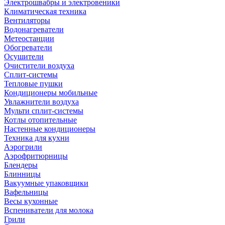
Электрошвабры и электровеники
Климатическая техника
Вентиляторы
Водонагреватели
Метеостанции
Обогреватели
Осушители
Очистители воздуха
Сплит-системы
Тепловые пушки
Кондиционеры мобильные
Увлажнители воздуха
Мульти сплит-системы
Котлы отопительные
Настенные кондиционеры
Техника для кухни
Аэрогрили
Аэрофритюрницы
Блендеры
Блинницы
Вакуумные упаковщики
Вафельницы
Весы кухонные
Вспениватели для молока
Грили