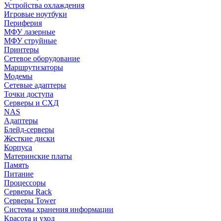
Устройства охлаждения
Игровые ноутбуки
Периферия
МФУ лазерные
МФУ струйные
Принтеры
Сетевое оборудование
Маршрутизаторы
Модемы
Сетевые адаптеры
Точки доступа
Серверы и СХД
NAS
Адаптеры
Блейд-серверы
Жесткие диски
Корпуса
Материнские платы
Память
Питание
Процессоры
Серверы Rack
Серверы Tower
Системы хранения информации
Красота и уход