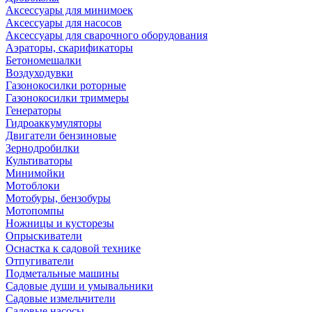
Аксессуары для минимоек
Аксессуары для насосов
Аксессуары для сварочного оборудования
Аэраторы, скарификаторы
Бетономешалки
Воздуходувки
Газонокосилки роторные
Газонокосилки триммеры
Генераторы
Гидроаккумуляторы
Двигатели бензиновые
Зернодробилки
Культиваторы
Минимойки
Мотоблоки
Мотобуры, бензобуры
Мотопомпы
Ножницы и кусторезы
Опрыскиватели
Оснастка к садовой технике
Отпугиватели
Подметальные машины
Садовые души и умывальники
Садовые измельчители
Садовые насосы