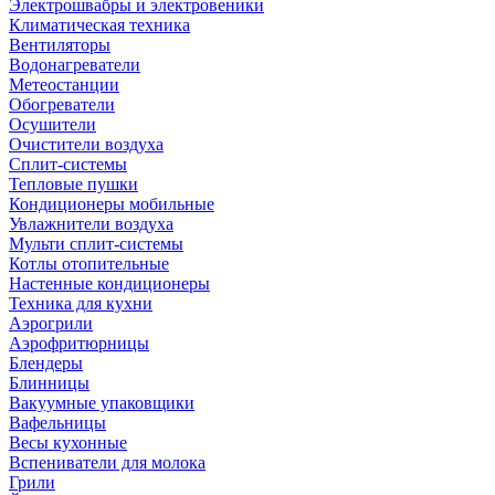
Электрошвабры и электровеники
Климатическая техника
Вентиляторы
Водонагреватели
Метеостанции
Обогреватели
Осушители
Очистители воздуха
Сплит-системы
Тепловые пушки
Кондиционеры мобильные
Увлажнители воздуха
Мульти сплит-системы
Котлы отопительные
Настенные кондиционеры
Техника для кухни
Аэрогрили
Аэрофритюрницы
Блендеры
Блинницы
Вакуумные упаковщики
Вафельницы
Весы кухонные
Вспениватели для молока
Грили