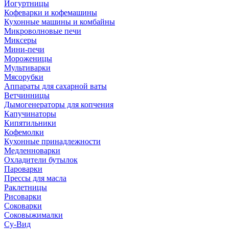
Йогуртницы
Кофеварки и кофемашины
Кухонные машины и комбайны
Микроволновые печи
Миксеры
Мини-печи
Мороженицы
Мультиварки
Мясорубки
Аппараты для сахарной ваты
Ветчинницы
Дымогенераторы для копчения
Капучинаторы
Кипятильники
Кофемолки
Кухонные принадлежности
Медленноварки
Охладители бутылок
Пароварки
Прессы для масла
Раклетницы
Рисоварки
Соковарки
Соковыжималки
Су-Вид