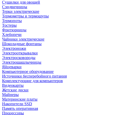
Сушилки для овощей
Сэндвичницы
Терки электрические
Термометры и термощупы
Термопоты
Тостеры
Фритюрницы
Хлебопечи
Чайники электрические
Шоколадные фонтаны
Электроножи
Электрооткрывалки
Электросковороды
Электрошашлычницы
Яйцеварки
Компьютерное оборудование
Источники бесперебойного питания
Комплектующие для компьютеров
Видеокарты
Жетские диски
Майнеры
Материнские платы
Накопители SSD
Память оперативная
Процессоры