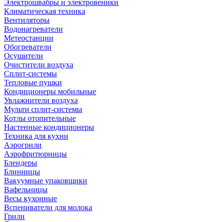
Электрошвабры и электровеники
Климатическая техника
Вентиляторы
Водонагреватели
Метеостанции
Обогреватели
Осушители
Очистители воздуха
Сплит-системы
Тепловые пушки
Кондиционеры мобильные
Увлажнители воздуха
Мульти сплит-системы
Котлы отопительные
Настенные кондиционеры
Техника для кухни
Аэрогрили
Аэрофритюрницы
Блендеры
Блинницы
Вакуумные упаковщики
Вафельницы
Весы кухонные
Вспениватели для молока
Грили