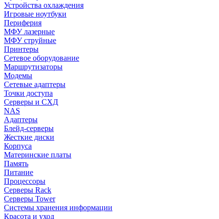
Устройства охлаждения
Игровые ноутбуки
Периферия
МФУ лазерные
МФУ струйные
Принтеры
Сетевое оборудование
Маршрутизаторы
Модемы
Сетевые адаптеры
Точки доступа
Серверы и СХД
NAS
Адаптеры
Блейд-серверы
Жесткие диски
Корпуса
Материнские платы
Память
Питание
Процессоры
Серверы Rack
Серверы Tower
Системы хранения информации
Красота и уход