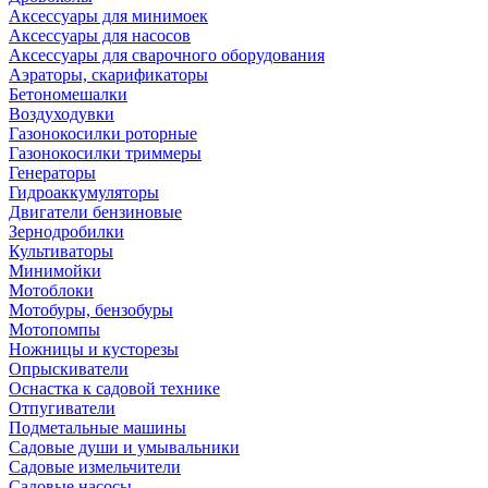
Аксессуары для минимоек
Аксессуары для насосов
Аксессуары для сварочного оборудования
Аэраторы, скарификаторы
Бетономешалки
Воздуходувки
Газонокосилки роторные
Газонокосилки триммеры
Генераторы
Гидроаккумуляторы
Двигатели бензиновые
Зернодробилки
Культиваторы
Минимойки
Мотоблоки
Мотобуры, бензобуры
Мотопомпы
Ножницы и кусторезы
Опрыскиватели
Оснастка к садовой технике
Отпугиватели
Подметальные машины
Садовые души и умывальники
Садовые измельчители
Садовые насосы