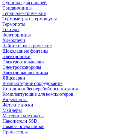
Сушилки для овощей
Сэндвичницы
Терки электрические
Термометры и термощупы
Термопоты
Тостеры
Фритюрницы
Хлебопечи
Чайники электрические
Шоколадные фонтаны
Электроножи
Электрооткрывалки
Электросковороды
Электрошашлычницы
Яйцеварки
Компьютерное оборудование
Источники бесперебойного питания
Комплектующие для компьютеров
Видеокарты
Жетские диски
Майнеры
Материнские платы
Накопители SSD
Память оперативная
Процессоры