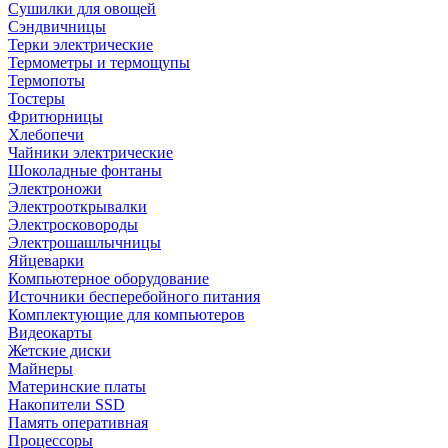
Сушилки для овощей
Сэндвичницы
Терки электрические
Термометры и термощупы
Термопоты
Тостеры
Фритюрницы
Хлебопечи
Чайники электрические
Шоколадные фонтаны
Электроножи
Электрооткрывалки
Электросковороды
Электрошашлычницы
Яйцеварки
Компьютерное оборудование
Источники бесперебойного питания
Комплектующие для компьютеров
Видеокарты
Жетские диски
Майнеры
Материнские платы
Накопители SSD
Память оперативная
Процессоры