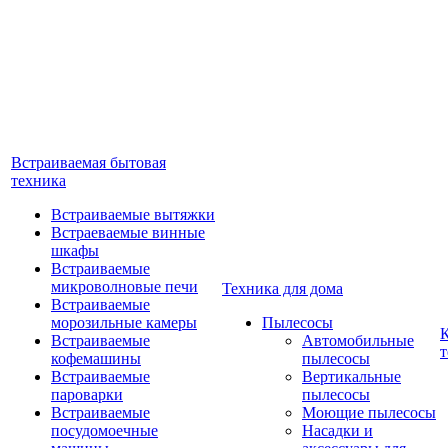
Встраиваемая бытовая
техника
Встраиваемые вытяжки
Встраеваемые винные
шкафы
Встраиваемые
микроволновые печи
Техника для дома
Встраиваемые
морозильные камеры
Пылесосы
Встраиваемые
Автомобильные
т
кофемашины
пылесосы
Встраиваемые
Вертикальные
пароварки
пылесосы
Встраиваемые
Моющие пылесосы
посудомоечные
Насадки и