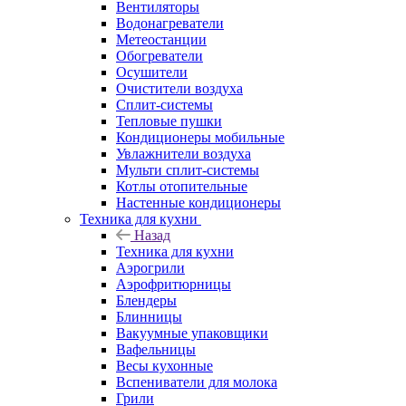
Вентиляторы
Водонагреватели
Метеостанции
Обогреватели
Осушители
Очистители воздуха
Сплит-системы
Тепловые пушки
Кондиционеры мобильные
Увлажнители воздуха
Мульти сплит-системы
Котлы отопительные
Настенные кондиционеры
Техника для кухни
Назад
Техника для кухни
Аэрогрили
Аэрофритюрницы
Блендеры
Блинницы
Вакуумные упаковщики
Вафельницы
Весы кухонные
Вспениватели для молока
Грили