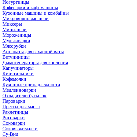
Йогуртницы
Кофеварки и кофемашины
Кухонные машины и комбайны
Микроволновые печи
Миксеры
Мини-печи
Мороженицы
Мультиварки
Мясорубки
Аппараты для сахарной ваты
Ветчинницы
Дымогенераторы для копчения
Капучинаторы
Кипятильники
Кофемолки
Кухонные принадлежности
Медленноварки
Охладители бутылок
Пароварки
Прессы для масла
Раклетницы
Рисоварки
Соковарки
Соковыжималки
Су-Вид