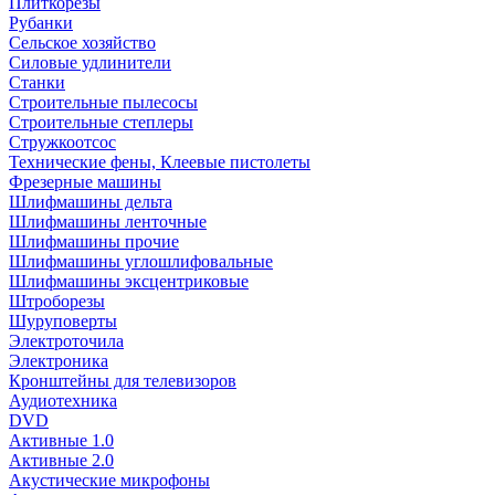
Плиткорезы
Рубанки
Сельское хозяйство
Силовые удлинители
Станки
Строительные пылесосы
Строительные степлеры
Стружкоотсос
Технические фены, Клеевые пистолеты
Фрезерные машины
Шлифмашины дельта
Шлифмашины ленточные
Шлифмашины прочие
Шлифмашины углошлифовальные
Шлифмашины эксцентриковые
Штроборезы
Шуруповерты
Электроточила
Электроника
Кронштейны для телевизоров
Аудиотехника
DVD
Активные 1.0
Активные 2.0
Акустические микрофоны