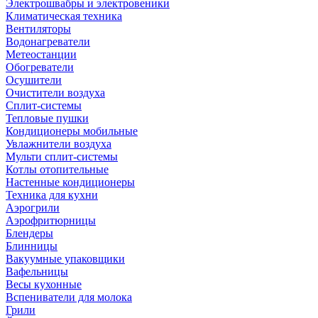
Электрошвабры и электровеники
Климатическая техника
Вентиляторы
Водонагреватели
Метеостанции
Обогреватели
Осушители
Очистители воздуха
Сплит-системы
Тепловые пушки
Кондиционеры мобильные
Увлажнители воздуха
Мульти сплит-системы
Котлы отопительные
Настенные кондиционеры
Техника для кухни
Аэрогрили
Аэрофритюрницы
Блендеры
Блинницы
Вакуумные упаковщики
Вафельницы
Весы кухонные
Вспениватели для молока
Грили