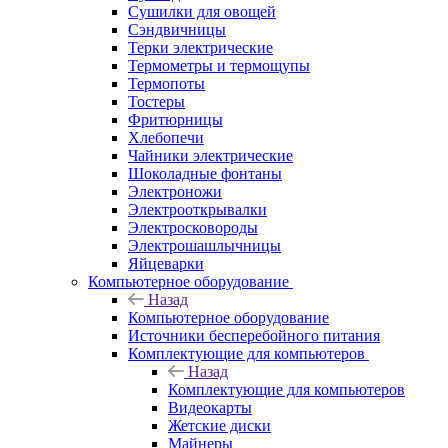
Сушилки для овощей
Сэндвичницы
Терки электрические
Термометры и термощупы
Термопоты
Тостеры
Фритюрницы
Хлебопечи
Чайники электрические
Шоколадные фонтаны
Электроножи
Электрооткрывалки
Электросковороды
Электрошашлычницы
Яйцеварки
Компьютерное оборудование
Назад
Компьютерное оборудование
Источники бесперебойного питания
Комплектующие для компьютеров
Назад
Комплектующие для компьютеров
Видеокарты
Жетские диски
Майнеры