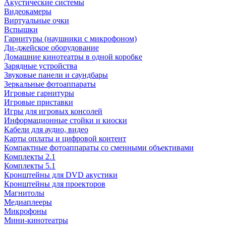
Акустические системы
Видеокамеры
Виртуальные очки
Вспышки
Гарнитуры (наушники с микрофоном)
Ди-джейское оборудование
Домашние кинотеатры в одной коробке
Зарядные устройства
Звуковые панели и саундбары
Зеркальные фотоаппараты
Игровые гарнитуры
Игровые приставки
Игры для игровых консолей
Информационные стойки и киоски
Кабели для аудио, видео
Карты оплаты и цифровой контент
Компактные фотоаппараты со сменными объективами
Комплекты 2.1
Комплекты 5.1
Кронштейны для DVD акустики
Кронштейны для проекторов
Магнитолы
Медиаплееры
Микрофоны
Мини-кинотеатры