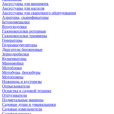
Аксессуары для минимоек
Аксессуары для насосов
Аксессуары для сварочного оборудования
Аэраторы, скарификаторы
Бетономешалки
Воздуходувки
Газонокосилки роторные
Газонокосилки триммеры
Генераторы
Гидроаккумуляторы
Двигатели бензиновые
Зернодробилки
Культиваторы
Минимойки
Мотоблоки
Мотобуры, бензобуры
Мотопомпы
Ножницы и кусторезы
Опрыскиватели
Оснастка к садовой технике
Отпугиватели
Подметальные машины
Садовые души и умывальники
Садовые измельчители
Садовые насосы