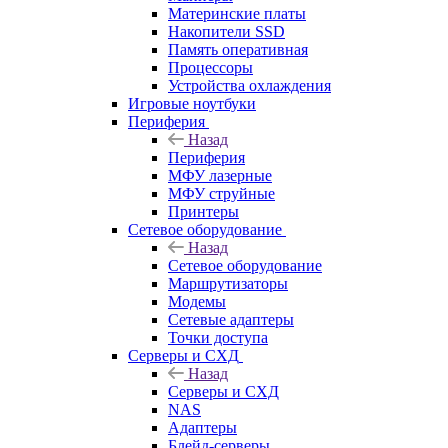
Материнские платы
Накопители SSD
Память оперативная
Процессоры
Устройства охлаждения
Игровые ноутбуки
Периферия
Назад
Периферия
МФУ лазерные
МФУ струйные
Принтеры
Сетевое оборудование
Назад
Сетевое оборудование
Маршрутизаторы
Модемы
Сетевые адаптеры
Точки доступа
Серверы и СХД
Назад
Серверы и СХД
NAS
Адаптеры
Блейд-серверы