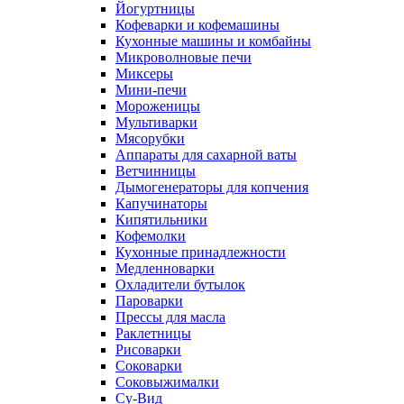
Йогуртницы
Кофеварки и кофемашины
Кухонные машины и комбайны
Микроволновые печи
Миксеры
Мини-печи
Мороженицы
Мультиварки
Мясорубки
Аппараты для сахарной ваты
Ветчинницы
Дымогенераторы для копчения
Капучинаторы
Кипятильники
Кофемолки
Кухонные принадлежности
Медленноварки
Охладители бутылок
Пароварки
Прессы для масла
Раклетницы
Рисоварки
Соковарки
Соковыжималки
Су-Вид