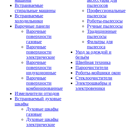
машины
аксессуары для
Встраиваемые
пылесосов
стиральные машины
Профессиональные
Встраиваемые
пылесосы
холодильники
Роботы-пылесосы
Варочные панели
Ручные пылесосы
Варочные
Традиционные
поверхности
пылесосы
газовые
Фильтры для
Варочные
пылесоса
поверхности
Уход за одеждой и
электрические
бельём
Варочные
Швейная техника
поверхности
Пароочистители
индукционные
Роботы-мойщики окон
Варочные
Стеклоочистители
поверхности
Электрошвабры и
комбинированные
электровеники
Измельчители отходов
Встраиваемый духовые
шкафы
Духовые шкафы
газовые
Духовые шкафы
электрические