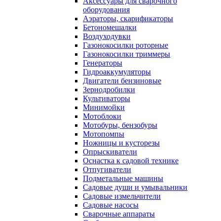
Аксессуары для сварочного
оборудования
Аэраторы, скарификаторы
Бетономешалки
Воздуходувки
Газонокосилки роторные
Газонокосилки триммеры
Генераторы
Гидроаккумуляторы
Двигатели бензиновые
Зернодробилки
Культиваторы
Минимойки
Мотоблоки
Мотобуры, бензобуры
Мотопомпы
Ножницы и кусторезы
Опрыскиватели
Оснастка к садовой технике
Отпугиватели
Подметальные машины
Садовые души и умывальники
Садовые измельчители
Садовые насосы
Сварочные аппараты