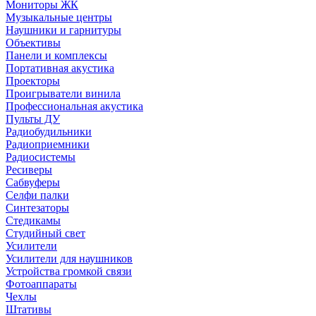
Мониторы ЖК
Музыкальные центры
Наушники и гарнитуры
Объективы
Панели и комплексы
Портативная акустика
Проекторы
Проигрыватели винила
Профессиональная акустика
Пульты ДУ
Радиобудильники
Радиоприемники
Радиосистемы
Ресиверы
Сабвуферы
Селфи палки
Синтезаторы
Стедикамы
Студийный свет
Усилители
Усилители для наушников
Устройства громкой связи
Фотоаппараты
Чехлы
Штативы