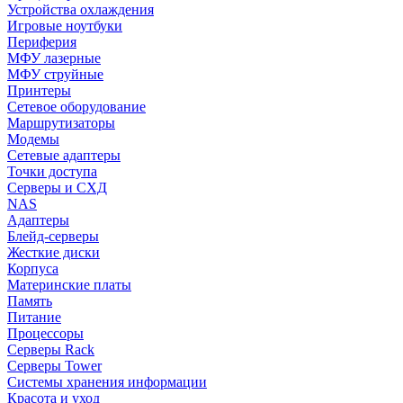
Устройства охлаждения
Игровые ноутбуки
Периферия
МФУ лазерные
МФУ струйные
Принтеры
Сетевое оборудование
Маршрутизаторы
Модемы
Сетевые адаптеры
Точки доступа
Серверы и СХД
NAS
Адаптеры
Блейд-серверы
Жесткие диски
Корпуса
Материнские платы
Память
Питание
Процессоры
Серверы Rack
Серверы Tower
Системы хранения информации
Красота и уход