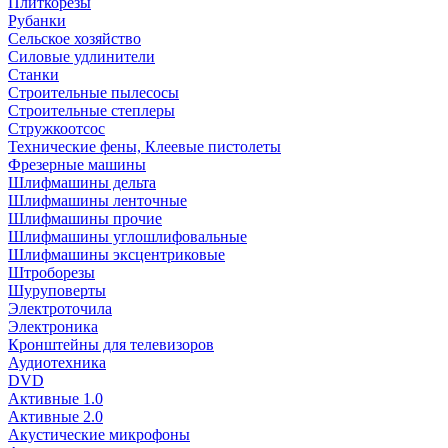
Плиткорезы
Рубанки
Сельское хозяйство
Силовые удлинители
Станки
Строительные пылесосы
Строительные степлеры
Стружкоотсос
Технические фены, Клеевые пистолеты
Фрезерные машины
Шлифмашины дельта
Шлифмашины ленточные
Шлифмашины прочие
Шлифмашины углошлифовальные
Шлифмашины эксцентриковые
Штроборезы
Шуруповерты
Электроточила
Электроника
Кронштейны для телевизоров
Аудиотехника
DVD
Активные 1.0
Активные 2.0
Акустические микрофоны