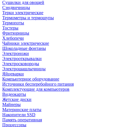
Сушилки для овощей
Сэндвичницы
Терки электрические
Термометры и термощупы
Термопоты
Тостеры
Фритюрницы
Хлебопечи
Чайники электрические
Шоколадные фонтаны
Электроножи
Электрооткрывалки
Электросковороды
Электрошашлычницы
Яйцеварки
Компьютерное оборудование
Источники бесперебойного питания
Комплектующие для компьютеров
Видеокарты
Жетские диски
Майнеры
Материнские платы
Накопители SSD
Память оперативная
Процессоры