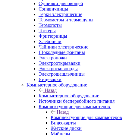
Сушилки для овощей
Сэндвичницы
Терки электрические
Термометры и термощупы
Термопоты
Тостеры
Фритюрницы
Хлебопечи
Чайники электрические
Шоколадные фонтаны
Электроножи
Электрооткрывалки
Электросковороды
Электрошашлычницы
Яйцеварки
Компьютерное оборудование
Назад
Компьютерное оборудование
Источники бесперебойного питания
Комплектующие для компьютеров
Назад
Комплектующие для компьютеров
Видеокарты
Жетские диски
Майнеры