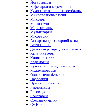
Йогуртницы
Кофеварки и кофемашины
Кухонные машины и комбайны
Микроволновые печи
Миксеры
Мини-печи
Мороженицы
Мультиварки
Мясорубки
Аппараты для сахарной ваты
Ветчинницы
Дымогенераторы для копчения
Капучинаторы
Кипятильники
Кофемолки
Кухонные принадлежности
Медленноварки
Охладители бутылок
Пароварки
Прессы для масла
Раклетницы
Рисоварки
Соковарки
Соковыжималки
Су-Вид