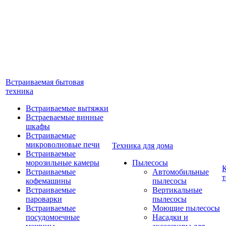
Встраиваемая бытовая
техника
Встраиваемые вытяжки
Встраеваемые винные
шкафы
Встраиваемые
микроволновые печи
Техника для дома
Встраиваемые
морозильные камеры
Пылесосы
Встраиваемые
Автомобильные
т
кофемашины
пылесосы
Встраиваемые
Вертикальные
пароварки
пылесосы
Встраиваемые
Моющие пылесосы
посудомоечные
Насадки и