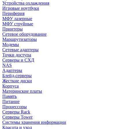
Устройства охлаждения
Игровые ноутбуки
Периферия
МФУ лазерные
МФУ струйные
Принтеры
Сетевое оборудование
Маршрутизаторы
Модемы
Сетевые адаптеры
Точки доступа
Серверы и СХД
NAS
Адаптеры
Блейд-серверы
Жесткие диски
Корпуса
Материнские платы
Память
Питание
Процессоры
Серверы Rack
Серверы Tower
Системы хранения информации
Красота и уход