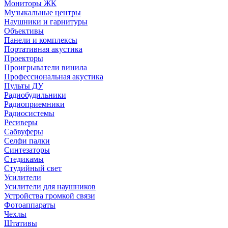
Мониторы ЖК
Музыкальные центры
Наушники и гарнитуры
Объективы
Панели и комплексы
Портативная акустика
Проекторы
Проигрыватели винила
Профессиональная акустика
Пульты ДУ
Радиобудильники
Радиоприемники
Радиосистемы
Ресиверы
Сабвуферы
Селфи палки
Синтезаторы
Стедикамы
Студийный свет
Усилители
Усилители для наушников
Устройства громкой связи
Фотоаппараты
Чехлы
Штативы