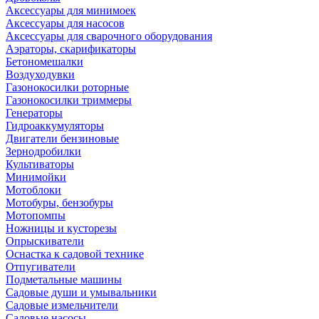
Аксессуары для минимоек
Аксессуары для насосов
Аксессуары для сварочного оборудования
Аэраторы, скарификаторы
Бетономешалки
Воздуходувки
Газонокосилки роторные
Газонокосилки триммеры
Генераторы
Гидроаккумуляторы
Двигатели бензиновые
Зернодробилки
Культиваторы
Минимойки
Мотоблоки
Мотобуры, бензобуры
Мотопомпы
Ножницы и кусторезы
Опрыскиватели
Оснастка к садовой технике
Отпугиватели
Подметальные машины
Садовые души и умывальники
Садовые измельчители
Садовые насосы