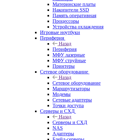
Материнские платы
Накопители SSD
Память оперативная
Процессоры
Устройства охлаждения
Игровые ноутбуки
Периферия
Назад
Периферия
МФУ лазерные
МФУ струйные
Принтеры
Сетевое оборудование
Назад
Сетевое оборудование
Маршрутизаторы
Модемы
Сетевые адаптеры
Точки доступа
Серверы и СХД
Назад
Серверы и СХД
NAS
Адаптеры
Блейд-серверы