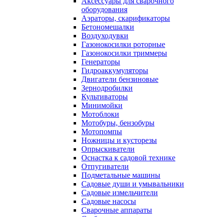
Аксессуары для сварочного
оборудования
Аэраторы, скарификаторы
Бетономешалки
Воздуходувки
Газонокосилки роторные
Газонокосилки триммеры
Генераторы
Гидроаккумуляторы
Двигатели бензиновые
Зернодробилки
Культиваторы
Минимойки
Мотоблоки
Мотобуры, бензобуры
Мотопомпы
Ножницы и кусторезы
Опрыскиватели
Оснастка к садовой технике
Отпугиватели
Подметальные машины
Садовые души и умывальники
Садовые измельчители
Садовые насосы
Сварочные аппараты