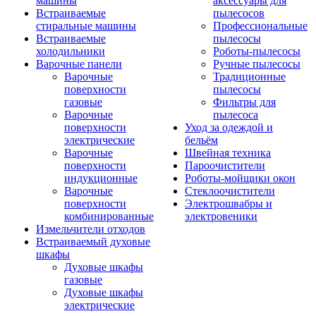
машины
аксессуары для
Встраиваемые
пылесосов
стиральные машины
Профессиональные
Встраиваемые
пылесосы
холодильники
Роботы-пылесосы
Варочные панели
Ручные пылесосы
Варочные
Традиционные
поверхности
пылесосы
газовые
Фильтры для
Варочные
пылесоса
поверхности
Уход за одеждой и
электрические
бельём
Варочные
Швейная техника
поверхности
Пароочистители
индукционные
Роботы-мойщики окон
Варочные
Стеклоочистители
поверхности
Электрошвабры и
комбинированные
электровеники
Измельчители отходов
Встраиваемый духовые
шкафы
Духовые шкафы
газовые
Духовые шкафы
электрические