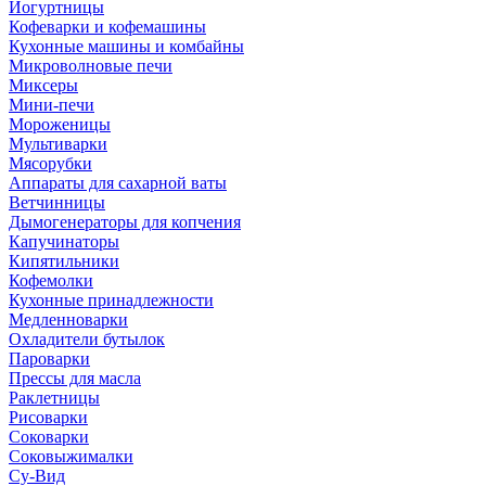
Йогуртницы
Кофеварки и кофемашины
Кухонные машины и комбайны
Микроволновые печи
Миксеры
Мини-печи
Мороженицы
Мультиварки
Мясорубки
Аппараты для сахарной ваты
Ветчинницы
Дымогенераторы для копчения
Капучинаторы
Кипятильники
Кофемолки
Кухонные принадлежности
Медленноварки
Охладители бутылок
Пароварки
Прессы для масла
Раклетницы
Рисоварки
Соковарки
Соковыжималки
Су-Вид