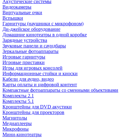
Акустические системы
Видеокамеры
Виртуальные очки
Вспышки
Гарнитуры (наушники с микрофоном)
Ди-джейское оборудование
Домашние кинотеатры в одной коробке
Зарядные устройства
Звуковые панели и саундбары
Зеркальные фотоаппараты
Игровые гарнитуры
Игровые приставки
Игры для игровых консолей
Информационные стойки и киоски
Кабели для аудио, видео
Карты оплаты и цифровой контент
Компактные фотоаппараты со сменными объективами
Комплекты 2.1
Комплекты 5.1
Кронштейны для DVD акустики
Кронштейны для проекторов
Магнитолы
Медиаплееры
Микрофоны
Мини-кинотеатры