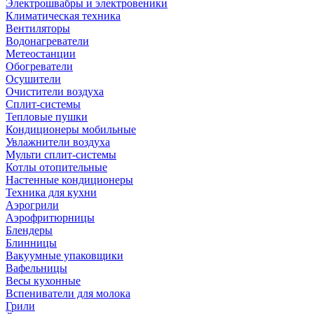
Электрошвабры и электровеники
Климатическая техника
Вентиляторы
Водонагреватели
Метеостанции
Обогреватели
Осушители
Очистители воздуха
Сплит-системы
Тепловые пушки
Кондиционеры мобильные
Увлажнители воздуха
Мульти сплит-системы
Котлы отопительные
Настенные кондиционеры
Техника для кухни
Аэрогрили
Аэрофритюрницы
Блендеры
Блинницы
Вакуумные упаковщики
Вафельницы
Весы кухонные
Вспениватели для молока
Грили