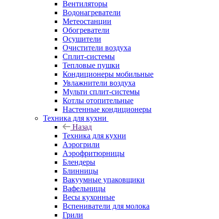
Вентиляторы
Водонагреватели
Метеостанции
Обогреватели
Осушители
Очистители воздуха
Сплит-системы
Тепловые пушки
Кондиционеры мобильные
Увлажнители воздуха
Мульти сплит-системы
Котлы отопительные
Настенные кондиционеры
Техника для кухни
Назад
Техника для кухни
Аэрогрили
Аэрофритюрницы
Блендеры
Блинницы
Вакуумные упаковщики
Вафельницы
Весы кухонные
Вспениватели для молока
Грили