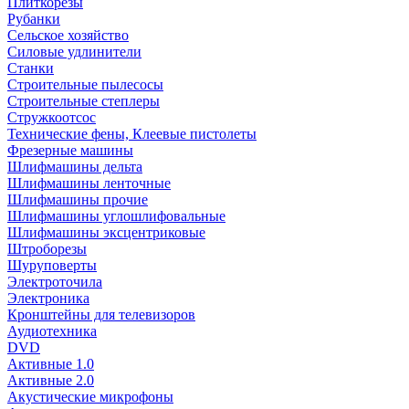
Плиткорезы
Рубанки
Сельское хозяйство
Силовые удлинители
Станки
Строительные пылесосы
Строительные степлеры
Стружкоотсос
Технические фены, Клеевые пистолеты
Фрезерные машины
Шлифмашины дельта
Шлифмашины ленточные
Шлифмашины прочие
Шлифмашины углошлифовальные
Шлифмашины эксцентриковые
Штроборезы
Шуруповерты
Электроточила
Электроника
Кронштейны для телевизоров
Аудиотехника
DVD
Активные 1.0
Активные 2.0
Акустические микрофоны