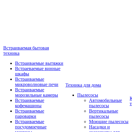
Встраиваемая бытовая
техника
Встраиваемые вытяжки
Встраеваемые винные
шкафы
Встраиваемые
микроволновые печи
Техника для дома
Встраиваемые
морозильные камеры
Пылесосы
Встраиваемые
Автомобильные
т
кофемашины
пылесосы
Встраиваемые
Вертикальные
пароварки
пылесосы
Встраиваемые
Моющие пылесосы
посудомоечные
Насадки и