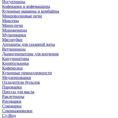
Йогуртницы
Кофеварки и кофемашины
Кухонные машины и комбайны
Микроволновые печи
Миксеры
Мини-печи
Мороженицы
Мультиварки
Мясорубки
Аппараты для сахарной ваты
Ветчинницы
Дымогенераторы для копчения
Капучинаторы
Кипятильники
Кофемолки
Кухонные принадлежности
Медленноварки
Охладители бутылок
Пароварки
Прессы для масла
Раклетницы
Рисоварки
Соковарки
Соковыжималки
Су-Вид