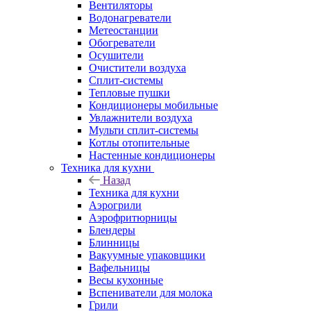
Вентиляторы
Водонагреватели
Метеостанции
Обогреватели
Осушители
Очистители воздуха
Сплит-системы
Тепловые пушки
Кондиционеры мобильные
Увлажнители воздуха
Мульти сплит-системы
Котлы отопительные
Настенные кондиционеры
Техника для кухни
Назад
Техника для кухни
Аэрогрили
Аэрофритюрницы
Блендеры
Блинницы
Вакуумные упаковщики
Вафельницы
Весы кухонные
Вспениватели для молока
Грили