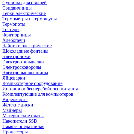
Сушилки для овощей
Сэндвичницы
Терки электрические
Термометры и термощупы
Термопоты
Тостеры
Фритюрницы
Хлебопечи
Чайники электрические
Шоколадные фонтаны
Электроножи
Электрооткрывалки
Электросковороды
Электрошашлычницы
Яйцеварки
Компьютерное оборудование
Источники бесперебойного питания
Комплектующие для компьютеров
Видеокарты
Жетские диски
Майнеры
Материнские платы
Накопители SSD
Память оперативная
Процессоры