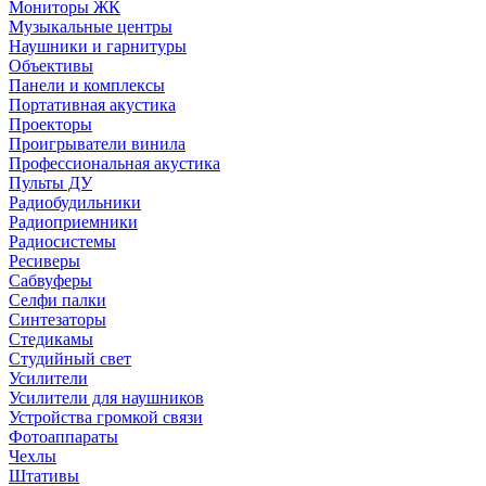
Мониторы ЖК
Музыкальные центры
Наушники и гарнитуры
Объективы
Панели и комплексы
Портативная акустика
Проекторы
Проигрыватели винила
Профессиональная акустика
Пульты ДУ
Радиобудильники
Радиоприемники
Радиосистемы
Ресиверы
Сабвуферы
Селфи палки
Синтезаторы
Стедикамы
Студийный свет
Усилители
Усилители для наушников
Устройства громкой связи
Фотоаппараты
Чехлы
Штативы