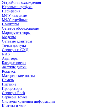
Устройства охлаждения
Игровые ноутбуки
Периферия
МФУ лазерные
МФУ струйные
Принтеры
Сетевое оборудование
Маршрутизаторы
Модемы
Сетевые адаптеры
Точки доступа
Серверы и СХД
NAS
Адаптеры
Блейд-серверы
Жесткие диски
Корпуса
Материнские платы
Память
Питание
Процессоры
Серверы Rack
Серверы Tower
Системы хранения информации
Красота и уход