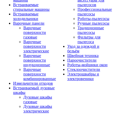
машины
аксессуары для
Встраиваемые
пылесосов
стиральные машины
Профессиональные
Встраиваемые
пылесосы
холодильники
Роботы-пылесосы
Варочные панели
Ручные пылесосы
Варочные
Традиционные
поверхности
пылесосы
газовые
Фильтры для
Варочные
пылесоса
поверхности
Уход за одеждой и
электрические
бельём
Варочные
Швейная техника
поверхности
Пароочистители
индукционные
Роботы-мойщики окон
Варочные
Стеклоочистители
поверхности
Электрошвабры и
комбинированные
электровеники
Измельчители отходов
Встраиваемый духовые
шкафы
Духовые шкафы
газовые
Духовые шкафы
электрические