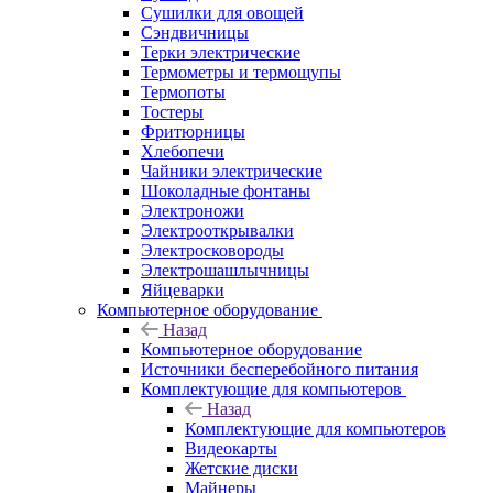
Сушилки для овощей
Сэндвичницы
Терки электрические
Термометры и термощупы
Термопоты
Тостеры
Фритюрницы
Хлебопечи
Чайники электрические
Шоколадные фонтаны
Электроножи
Электрооткрывалки
Электросковороды
Электрошашлычницы
Яйцеварки
Компьютерное оборудование
Назад
Компьютерное оборудование
Источники бесперебойного питания
Комплектующие для компьютеров
Назад
Комплектующие для компьютеров
Видеокарты
Жетские диски
Майнеры