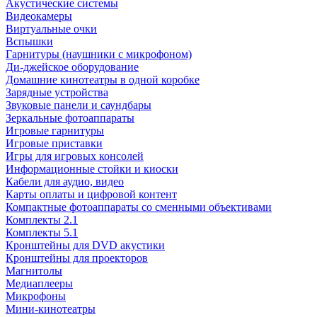
Акустические системы
Видеокамеры
Виртуальные очки
Вспышки
Гарнитуры (наушники с микрофоном)
Ди-джейское оборудование
Домашние кинотеатры в одной коробке
Зарядные устройства
Звуковые панели и саундбары
Зеркальные фотоаппараты
Игровые гарнитуры
Игровые приставки
Игры для игровых консолей
Информационные стойки и киоски
Кабели для аудио, видео
Карты оплаты и цифровой контент
Компактные фотоаппараты со сменными объективами
Комплекты 2.1
Комплекты 5.1
Кронштейны для DVD акустики
Кронштейны для проекторов
Магнитолы
Медиаплееры
Микрофоны
Мини-кинотеатры