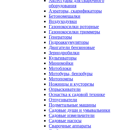
Аксессуары для сварочного
оборудования
Аэраторы, скарификаторы
Бетономешалки
Воздуходувки
Газонокосилки роторные
Газонокосилки триммеры
Генераторы
Гидроаккумуляторы
Двигатели бензиновые
Зернодробилки
Культиваторы
Минимойки
Мотоблоки
Мотобуры, бензобуры
Мотопомпы
Ножницы и кусторезы
Опрыскиватели
Оснастка к садовой технике
Отпугиватели
Подметальные машины
Садовые души и умывальники
Садовые измельчители
Садовые насосы
Сварочные аппараты