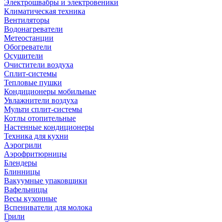
Электрошвабры и электровеники
Климатическая техника
Вентиляторы
Водонагреватели
Метеостанции
Обогреватели
Осушители
Очистители воздуха
Сплит-системы
Тепловые пушки
Кондиционеры мобильные
Увлажнители воздуха
Мульти сплит-системы
Котлы отопительные
Настенные кондиционеры
Техника для кухни
Аэрогрили
Аэрофритюрницы
Блендеры
Блинницы
Вакуумные упаковщики
Вафельницы
Весы кухонные
Вспениватели для молока
Грили