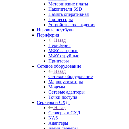
Материнские платы
Накопители SSD
Память оперативная
Процессоры
Устройства охлаждения
Игровые ноутбуки
Периферия
Назад
Периферия
МФУ лазерные
МФУ струйные
Принтеры
Сетевое оборудование
Назад
Сетевое оборудование
Маршрутизаторы
Модемы
Сетевые адаптеры
Точки доступа
Серверы и СХД
Назад
Серверы и СХД
NAS
Адаптеры
Блейд-серверы