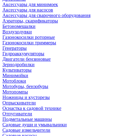
Аксессуары для минимоек
Аксессуары для насосов
Аксессуары для сварочного оборудования
Аэраторы, скарификаторы
Бетономешалки
Воздуходувки
Газонокосилки роторные
Газонокосилки триммеры
Генераторы
Гидроаккумуляторы
Двигатели бензиновые
Зернодробилки
Культиваторы
Минимойки
Мотоблоки
Мотобуры, бензобуры
Мотопомпы
Ножницы и кусторезы
Опрыскиватели
Оснастка к садовой технике
Отпугиватели
Подметальные машины
Садовые души и умывальники
Садовые измельчители
Садовые насосы