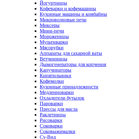
Йогуртницы
Кофеварки и кофемашины
Кухонные машины и комбайны
Микроволновые печи
Миксеры
Мини-печи
Мороженицы
Мультиварки
Мясорубки
Аппараты для сахарной ваты
Ветчинницы
Дымогенераторы для копчения
Капучинаторы
Кипятильники
Кофемолки
Кухонные принадлежности
Медленноварки
Охладители бутылок
Пароварки
Прессы для масла
Раклетницы
Рисоварки
Соковарки
Соковыжималки
Су-Вид