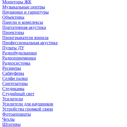
Мониторы ЖК
Музыкальные центры
Наушники и гарнитуры
Объективы
Панели и комплексы
Портативная акустика
Проекторы
Проигрыватели винила
Профессиональная акустика
Пульты ДУ
Радиобудильники
Радиоприемники
Радиосистемы
Ресиверы
Сабвуферы
Селфи палки
Синтезаторы
Стедикамы
Студийный свет
Усилители
Усилители для наушников
Устройства громкой связи
Фотоаппараты
Чехлы
Штативы