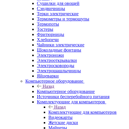
Сушилки для овощей
Сэндвичницы
Терки электрические
Термометры и термощупы
Термопоты
Тостеры
Фритюрницы
Хлебопечи
Чайники электрические
Шоколадные фонтаны
Электроножи
Электрооткрывалки
Электросковороды
Электрошашлычницы
Яйцеварки
Компьютерное оборудование
Назад
Компьютерное оборудование
Источники бесперебойного питания
Комплектующие для компьютеров
Назад
Комплектующие для компьютеров
Видеокарты
Жетские диски
Майнеры