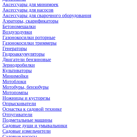
Аксессуары для минимоек
Аксессуары для насосов
Аксессуары для сварочного оборудования
Аэраторы, скарификаторы
Бетономешалки
Воздуходувки
Газонокосилки роторные
Газонокосилки триммеры
Генераторы
Гидроаккумуляторы
Двигатели бензиновые
Зернодробилки
Культиваторы
Минимойки
Мотоблоки
Мотобуры, бензобуры
Мотопомпы
Ножницы и кусторезы
Опрыскиватели
Оснастка к садовой технике
Отпугиватели
Подметальные машины
Садовые души и умывальники
Садовые измельчители
Садовые насосы