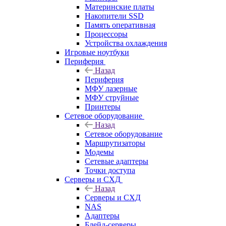
Материнские платы
Накопители SSD
Память оперативная
Процессоры
Устройства охлаждения
Игровые ноутбуки
Периферия
Назад
Периферия
МФУ лазерные
МФУ струйные
Принтеры
Сетевое оборудование
Назад
Сетевое оборудование
Маршрутизаторы
Модемы
Сетевые адаптеры
Точки доступа
Серверы и СХД
Назад
Серверы и СХД
NAS
Адаптеры
Блейд-серверы