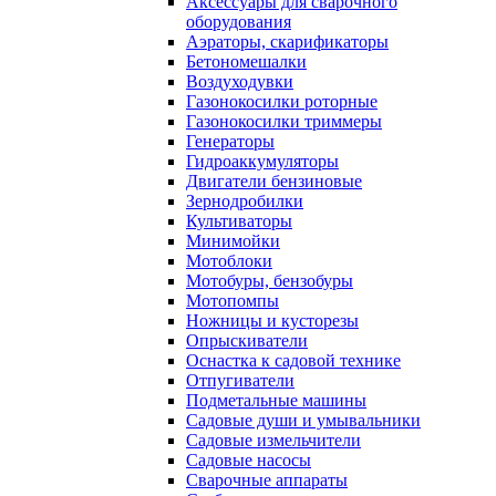
Аксессуары для сварочного
оборудования
Аэраторы, скарификаторы
Бетономешалки
Воздуходувки
Газонокосилки роторные
Газонокосилки триммеры
Генераторы
Гидроаккумуляторы
Двигатели бензиновые
Зернодробилки
Культиваторы
Минимойки
Мотоблоки
Мотобуры, бензобуры
Мотопомпы
Ножницы и кусторезы
Опрыскиватели
Оснастка к садовой технике
Отпугиватели
Подметальные машины
Садовые души и умывальники
Садовые измельчители
Садовые насосы
Сварочные аппараты