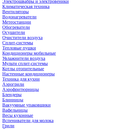
Электрошвабры и электровеники
Климатическая техника
Вентиляторы
Водонагреватели
Метеостанции
Обогреватели
Осушители
Очистители воздуха
Сплит-системы
Тепловые пушки
Кондиционеры мобильные
Увлажнители воздуха
Мульти сплит-системы
Котлы отопительные
Настенные кондиционеры
Техника для кухни
Аэрогрили
Аэрофритюрницы
Блендеры
Блинницы
Вакуумные упаковщики
Вафельницы
Весы кухонные
Вспениватели для молока
Грили