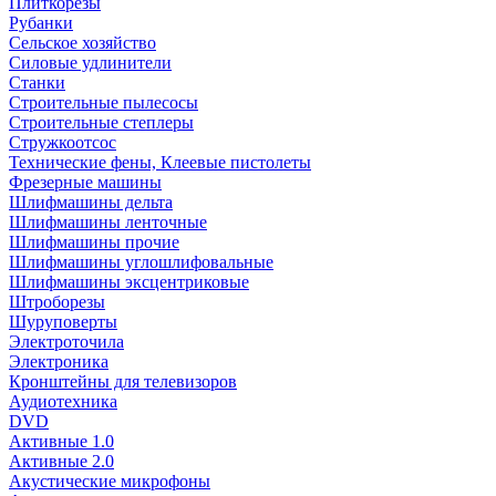
Плиткорезы
Рубанки
Сельское хозяйство
Силовые удлинители
Станки
Строительные пылесосы
Строительные степлеры
Стружкоотсос
Технические фены, Клеевые пистолеты
Фрезерные машины
Шлифмашины дельта
Шлифмашины ленточные
Шлифмашины прочие
Шлифмашины углошлифовальные
Шлифмашины эксцентриковые
Штроборезы
Шуруповерты
Электроточила
Электроника
Кронштейны для телевизоров
Аудиотехника
DVD
Активные 1.0
Активные 2.0
Акустические микрофоны