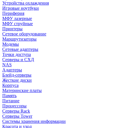
Устройства охлаждения
Игровые ноутбуки
Периферия
МФУ лазерные
МФУ струйные
Принтеры
Сетевое оборудование
Маршрутизаторы
Модемы
Сетевые адаптеры
Точки доступа
Серверы и СХД
NAS
Адаптеры
Блейд-серверы
Жесткие диски
Корпуса
Материнские платы
Память
Питание
Процессоры
Серверы Rack
Серверы Tower
Системы хранения информации
Красота и уход