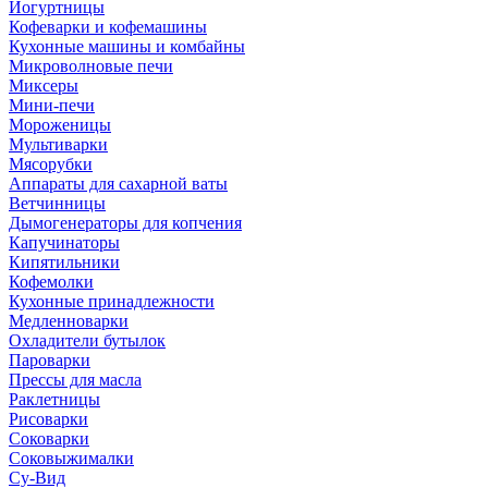
Йогуртницы
Кофеварки и кофемашины
Кухонные машины и комбайны
Микроволновые печи
Миксеры
Мини-печи
Мороженицы
Мультиварки
Мясорубки
Аппараты для сахарной ваты
Ветчинницы
Дымогенераторы для копчения
Капучинаторы
Кипятильники
Кофемолки
Кухонные принадлежности
Медленноварки
Охладители бутылок
Пароварки
Прессы для масла
Раклетницы
Рисоварки
Соковарки
Соковыжималки
Су-Вид