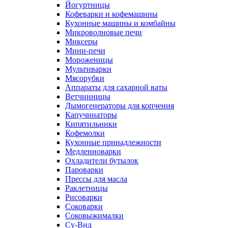
Йогуртницы
Кофеварки и кофемашины
Кухонные машины и комбайны
Микроволновые печи
Миксеры
Мини-печи
Мороженицы
Мультиварки
Мясорубки
Аппараты для сахарной ваты
Ветчинницы
Дымогенераторы для копчения
Капучинаторы
Кипятильники
Кофемолки
Кухонные принадлежности
Медленноварки
Охладители бутылок
Пароварки
Прессы для масла
Раклетницы
Рисоварки
Соковарки
Соковыжималки
Су-Вид