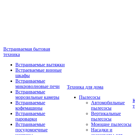
Встраиваемая бытовая
техника
Встраиваемые вытяжки
Встраеваемые винные
шкафы
Встраиваемые
микроволновые печи
Техника для дома
Встраиваемые
морозильные камеры
Пылесосы
Встраиваемые
Автомобильные
т
кофемашины
пылесосы
Встраиваемые
Вертикальные
пароварки
пылесосы
Встраиваемые
Моющие пылесосы
посудомоечные
Насадки и