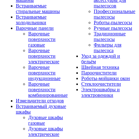
машины
аксессуары для
Встраиваемые
пылесосов
стиральные машины
Профессиональные
Встраиваемые
пылесосы
холодильники
Роботы-пылесосы
Варочные панели
Ручные пылесосы
Варочные
Традиционные
поверхности
пылесосы
газовые
Фильтры для
Варочные
пылесоса
поверхности
Уход за одеждой и
электрические
бельём
Варочные
Швейная техника
поверхности
Пароочистители
индукционные
Роботы-мойщики окон
Варочные
Стеклоочистители
поверхности
Электрошвабры и
комбинированные
электровеники
Измельчители отходов
Встраиваемый духовые
шкафы
Духовые шкафы
газовые
Духовые шкафы
электрические