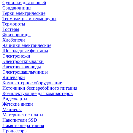
Сушилки для овощей
Сэндвичницы
Терки электрические
Термометры и термощупы
Термопоты
Тостеры
Фритюрницы
Хлебопечи
Чайники электрические
Шоколадные фонтаны
Электроножи
Электрооткрывалки
Электросковороды
Электрошашлычницы
Яйцеварки
Компьютерное оборудование
Источники бесперебойного питания
Комплектующие для компьютеров
Видеокарты
Жетские диски
Майнеры
Материнские платы
Накопители SSD
Память оперативная
Процессоры