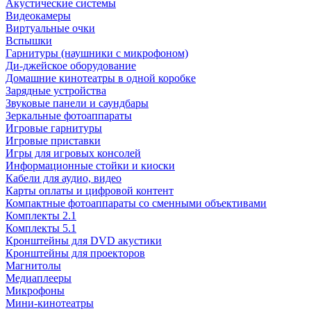
Акустические системы
Видеокамеры
Виртуальные очки
Вспышки
Гарнитуры (наушники с микрофоном)
Ди-джейское оборудование
Домашние кинотеатры в одной коробке
Зарядные устройства
Звуковые панели и саундбары
Зеркальные фотоаппараты
Игровые гарнитуры
Игровые приставки
Игры для игровых консолей
Информационные стойки и киоски
Кабели для аудио, видео
Карты оплаты и цифровой контент
Компактные фотоаппараты со сменными объективами
Комплекты 2.1
Комплекты 5.1
Кронштейны для DVD акустики
Кронштейны для проекторов
Магнитолы
Медиаплееры
Микрофоны
Мини-кинотеатры