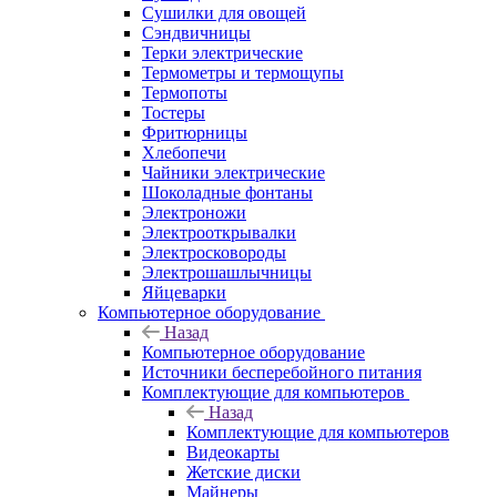
Сушилки для овощей
Сэндвичницы
Терки электрические
Термометры и термощупы
Термопоты
Тостеры
Фритюрницы
Хлебопечи
Чайники электрические
Шоколадные фонтаны
Электроножи
Электрооткрывалки
Электросковороды
Электрошашлычницы
Яйцеварки
Компьютерное оборудование
Назад
Компьютерное оборудование
Источники бесперебойного питания
Комплектующие для компьютеров
Назад
Комплектующие для компьютеров
Видеокарты
Жетские диски
Майнеры