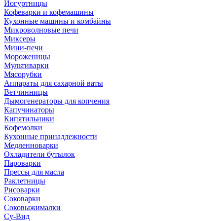
Йогуртницы
Кофеварки и кофемашины
Кухонные машины и комбайны
Микроволновые печи
Миксеры
Мини-печи
Мороженицы
Мультиварки
Мясорубки
Аппараты для сахарной ваты
Ветчинницы
Дымогенераторы для копчения
Капучинаторы
Кипятильники
Кофемолки
Кухонные принадлежности
Медленноварки
Охладители бутылок
Пароварки
Прессы для масла
Раклетницы
Рисоварки
Соковарки
Соковыжималки
Су-Вид