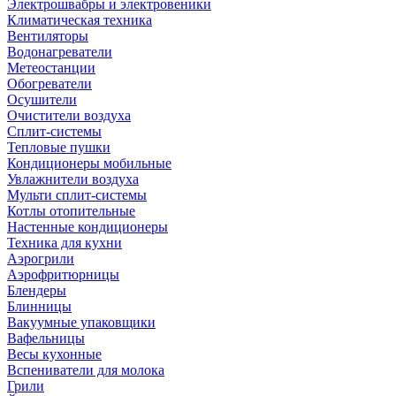
Электрошвабры и электровеники
Климатическая техника
Вентиляторы
Водонагреватели
Метеостанции
Обогреватели
Осушители
Очистители воздуха
Сплит-системы
Тепловые пушки
Кондиционеры мобильные
Увлажнители воздуха
Мульти сплит-системы
Котлы отопительные
Настенные кондиционеры
Техника для кухни
Аэрогрили
Аэрофритюрницы
Блендеры
Блинницы
Вакуумные упаковщики
Вафельницы
Весы кухонные
Вспениватели для молока
Грили