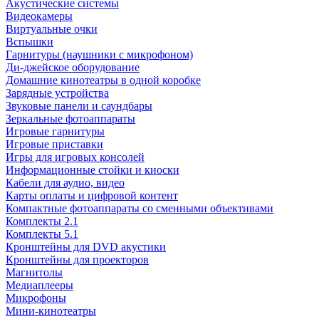
Акустические системы
Видеокамеры
Виртуальные очки
Вспышки
Гарнитуры (наушники с микрофоном)
Ди-джейское оборудование
Домашние кинотеатры в одной коробке
Зарядные устройства
Звуковые панели и саундбары
Зеркальные фотоаппараты
Игровые гарнитуры
Игровые приставки
Игры для игровых консолей
Информационные стойки и киоски
Кабели для аудио, видео
Карты оплаты и цифровой контент
Компактные фотоаппараты со сменными объективами
Комплекты 2.1
Комплекты 5.1
Кронштейны для DVD акустики
Кронштейны для проекторов
Магнитолы
Медиаплееры
Микрофоны
Мини-кинотеатры