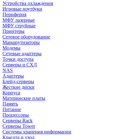
Устройства охлаждения
Игровые ноутбуки
Периферия
МФУ лазерные
МФУ струйные
Принтеры
Сетевое оборудование
Маршрутизаторы
Модемы
Сетевые адаптеры
Точки доступа
Серверы и СХД
NAS
Адаптеры
Блейд-серверы
Жесткие диски
Корпуса
Материнские платы
Память
Питание
Процессоры
Серверы Rack
Серверы Tower
Системы хранения информации
Красота и уход