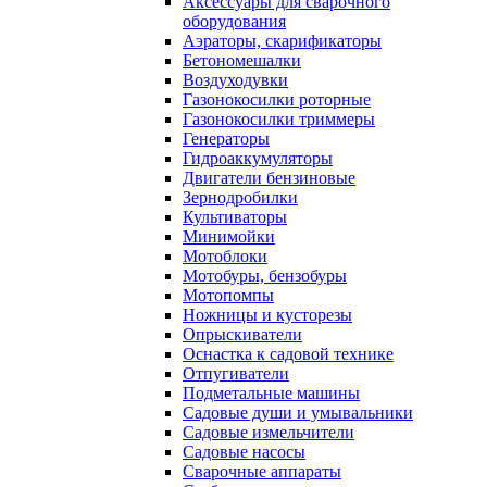
Аксессуары для сварочного
оборудования
Аэраторы, скарификаторы
Бетономешалки
Воздуходувки
Газонокосилки роторные
Газонокосилки триммеры
Генераторы
Гидроаккумуляторы
Двигатели бензиновые
Зернодробилки
Культиваторы
Минимойки
Мотоблоки
Мотобуры, бензобуры
Мотопомпы
Ножницы и кусторезы
Опрыскиватели
Оснастка к садовой технике
Отпугиватели
Подметальные машины
Садовые души и умывальники
Садовые измельчители
Садовые насосы
Сварочные аппараты