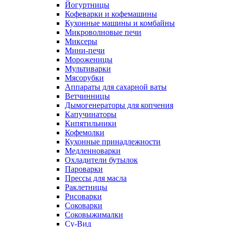
Йогуртницы
Кофеварки и кофемашины
Кухонные машины и комбайны
Микроволновые печи
Миксеры
Мини-печи
Мороженицы
Мультиварки
Мясорубки
Аппараты для сахарной ваты
Ветчинницы
Дымогенераторы для копчения
Капучинаторы
Кипятильники
Кофемолки
Кухонные принадлежности
Медленноварки
Охладители бутылок
Пароварки
Прессы для масла
Раклетницы
Рисоварки
Соковарки
Соковыжималки
Су-Вид