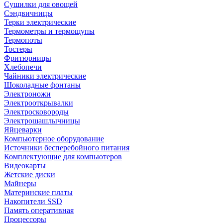
Сушилки для овощей
Сэндвичницы
Терки электрические
Термометры и термощупы
Термопоты
Тостеры
Фритюрницы
Хлебопечи
Чайники электрические
Шоколадные фонтаны
Электроножи
Электрооткрывалки
Электросковороды
Электрошашлычницы
Яйцеварки
Компьютерное оборудование
Источники бесперебойного питания
Комплектующие для компьютеров
Видеокарты
Жетские диски
Майнеры
Материнские платы
Накопители SSD
Память оперативная
Процессоры