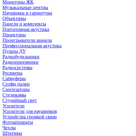
Мониторы ЖК
Музыкальные центры
Наушники и гарнитуры
Объективы
Панели и комплексы
Портативная акустика
Проекторы
Проигрыватели винила
Профессиональная акустика
Пульты ДУ
Радиобудильники
Радиоприемники
Радиосистемы
Ресиверы
Сабвуферы
Селфи палки
Синтезаторы
Стедикамы
Студийный свет
Усилители
Усилители для наушников
Устройства громкой связи
Фотоаппараты
Чехлы
Штативы