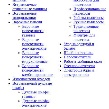
машины
аксессуары для
Встраиваемые
пылесосов
стиральные машины
Профессиональные
Встраиваемые
пылесосы
холодильники
Роботы-пылесосы
Варочные панели
Ручные пылесосы
Варочные
Традиционные
поверхности
пылесосы
газовые
Фильтры для
Варочные
пылесоса
поверхности
Уход за одеждой и
электрические
бельём
Варочные
Швейная техника
поверхности
Пароочистители
индукционные
Роботы-мойщики окон
Варочные
Стеклоочистители
поверхности
Электрошвабры и
комбинированные
электровеники
Измельчители отходов
Встраиваемый духовые
шкафы
Духовые шкафы
газовые
Духовые шкафы
электрические