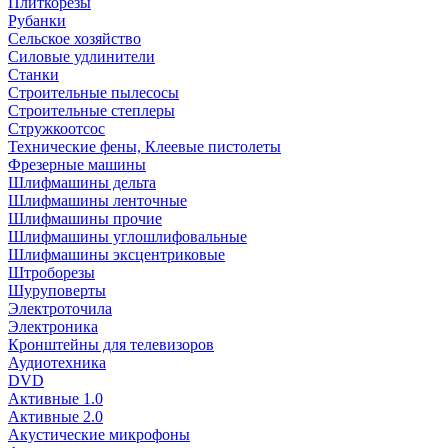
Плиткорезы
Рубанки
Сельское хозяйство
Силовые удлинители
Станки
Строительные пылесосы
Строительные степлеры
Стружкоотсос
Технические фены, Клеевые пистолеты
Фрезерные машины
Шлифмашины дельта
Шлифмашины ленточные
Шлифмашины прочие
Шлифмашины углошлифовальные
Шлифмашины эксцентриковые
Штроборезы
Шуруповерты
Электроточила
Электроника
Кронштейны для телевизоров
Аудиотехника
DVD
Активные 1.0
Активные 2.0
Акустические микрофоны