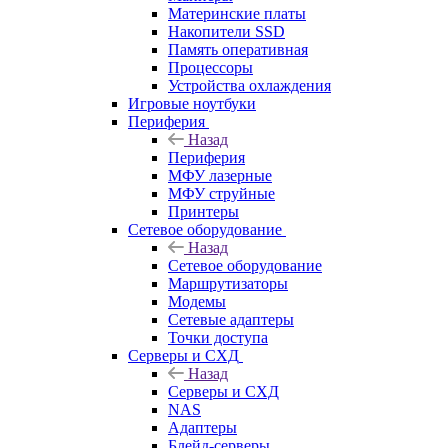
Материнские платы
Накопители SSD
Память оперативная
Процессоры
Устройства охлаждения
Игровые ноутбуки
Периферия
Назад
Периферия
МФУ лазерные
МФУ струйные
Принтеры
Сетевое оборудование
Назад
Сетевое оборудование
Маршрутизаторы
Модемы
Сетевые адаптеры
Точки доступа
Серверы и СХД
Назад
Серверы и СХД
NAS
Адаптеры
Блейд-серверы