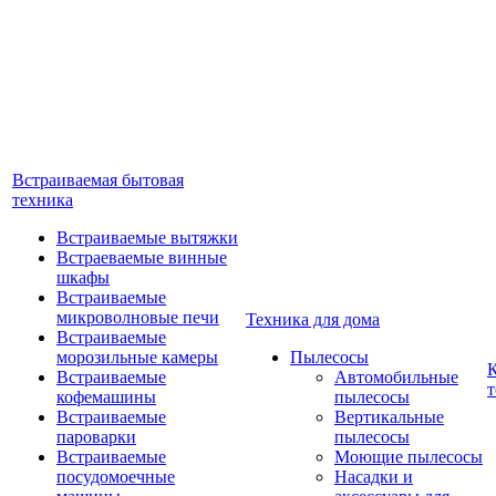
Встраиваемая бытовая
техника
Встраиваемые вытяжки
Встраеваемые винные
шкафы
Встраиваемые
микроволновые печи
Техника для дома
Встраиваемые
морозильные камеры
Пылесосы
Встраиваемые
Автомобильные
т
кофемашины
пылесосы
Встраиваемые
Вертикальные
пароварки
пылесосы
Встраиваемые
Моющие пылесосы
посудомоечные
Насадки и