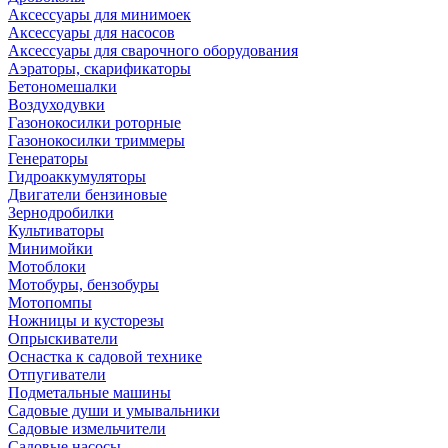
Аксессуары для минимоек
Аксессуары для насосов
Аксессуары для сварочного оборудования
Аэраторы, скарификаторы
Бетономешалки
Воздуходувки
Газонокосилки роторные
Газонокосилки триммеры
Генераторы
Гидроаккумуляторы
Двигатели бензиновые
Зернодробилки
Культиваторы
Минимойки
Мотоблоки
Мотобуры, бензобуры
Мотопомпы
Ножницы и кусторезы
Опрыскиватели
Оснастка к садовой технике
Отпугиватели
Подметальные машины
Садовые души и умывальники
Садовые измельчители
Садовые насосы