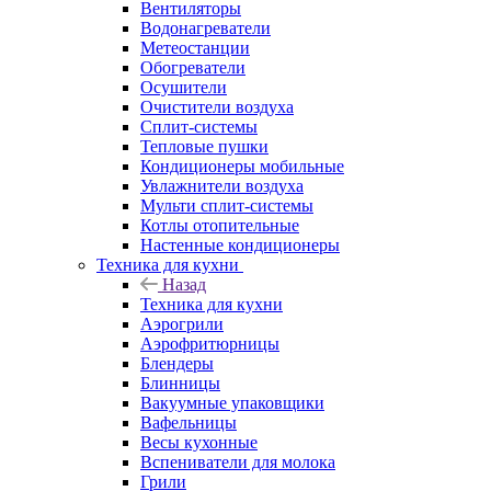
Вентиляторы
Водонагреватели
Метеостанции
Обогреватели
Осушители
Очистители воздуха
Сплит-системы
Тепловые пушки
Кондиционеры мобильные
Увлажнители воздуха
Мульти сплит-системы
Котлы отопительные
Настенные кондиционеры
Техника для кухни
Назад
Техника для кухни
Аэрогрили
Аэрофритюрницы
Блендеры
Блинницы
Вакуумные упаковщики
Вафельницы
Весы кухонные
Вспениватели для молока
Грили