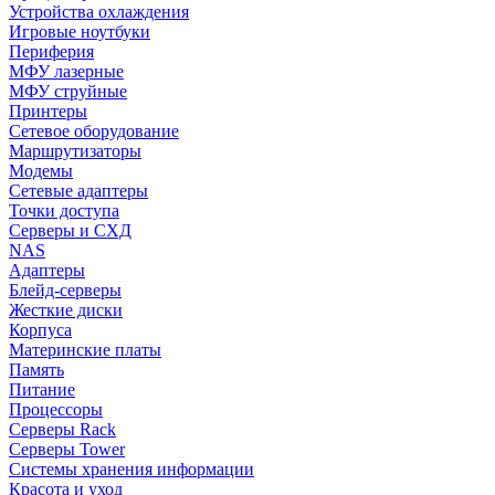
Устройства охлаждения
Игровые ноутбуки
Периферия
МФУ лазерные
МФУ струйные
Принтеры
Сетевое оборудование
Маршрутизаторы
Модемы
Сетевые адаптеры
Точки доступа
Серверы и СХД
NAS
Адаптеры
Блейд-серверы
Жесткие диски
Корпуса
Материнские платы
Память
Питание
Процессоры
Серверы Rack
Серверы Tower
Системы хранения информации
Красота и уход