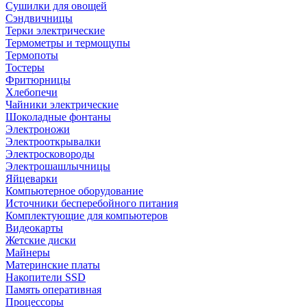
Сушилки для овощей
Сэндвичницы
Терки электрические
Термометры и термощупы
Термопоты
Тостеры
Фритюрницы
Хлебопечи
Чайники электрические
Шоколадные фонтаны
Электроножи
Электрооткрывалки
Электросковороды
Электрошашлычницы
Яйцеварки
Компьютерное оборудование
Источники бесперебойного питания
Комплектующие для компьютеров
Видеокарты
Жетские диски
Майнеры
Материнские платы
Накопители SSD
Память оперативная
Процессоры