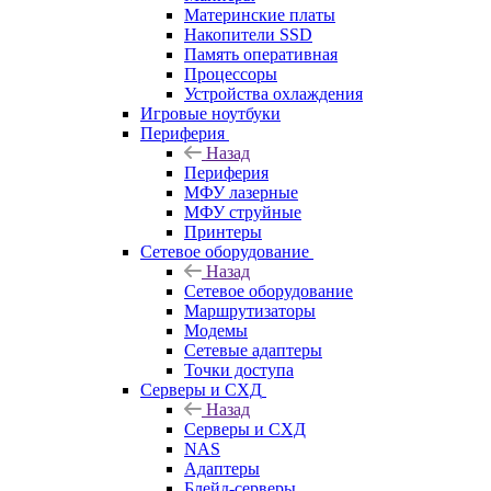
Материнские платы
Накопители SSD
Память оперативная
Процессоры
Устройства охлаждения
Игровые ноутбуки
Периферия
Назад
Периферия
МФУ лазерные
МФУ струйные
Принтеры
Сетевое оборудование
Назад
Сетевое оборудование
Маршрутизаторы
Модемы
Сетевые адаптеры
Точки доступа
Серверы и СХД
Назад
Серверы и СХД
NAS
Адаптеры
Блейд-серверы