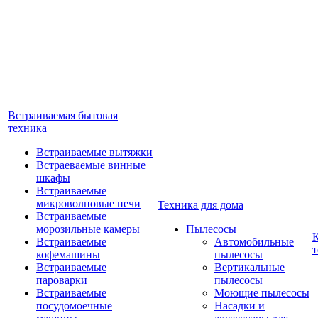
Встраиваемая бытовая
техника
Встраиваемые вытяжки
Встраеваемые винные
шкафы
Встраиваемые
микроволновые печи
Техника для дома
Встраиваемые
морозильные камеры
Пылесосы
Встраиваемые
Автомобильные
т
кофемашины
пылесосы
Встраиваемые
Вертикальные
пароварки
пылесосы
Встраиваемые
Моющие пылесосы
посудомоечные
Насадки и