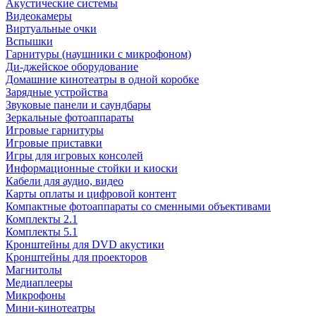
Акустические системы
Видеокамеры
Виртуальные очки
Вспышки
Гарнитуры (наушники с микрофоном)
Ди-джейское оборудование
Домашние кинотеатры в одной коробке
Зарядные устройства
Звуковые панели и саундбары
Зеркальные фотоаппараты
Игровые гарнитуры
Игровые приставки
Игры для игровых консолей
Информационные стойки и киоски
Кабели для аудио, видео
Карты оплаты и цифровой контент
Компактные фотоаппараты со сменными объективами
Комплекты 2.1
Комплекты 5.1
Кронштейны для DVD акустики
Кронштейны для проекторов
Магнитолы
Медиаплееры
Микрофоны
Мини-кинотеатры