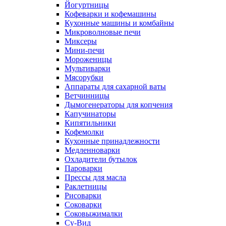
Йогуртницы
Кофеварки и кофемашины
Кухонные машины и комбайны
Микроволновые печи
Миксеры
Мини-печи
Мороженицы
Мультиварки
Мясорубки
Аппараты для сахарной ваты
Ветчинницы
Дымогенераторы для копчения
Капучинаторы
Кипятильники
Кофемолки
Кухонные принадлежности
Медленноварки
Охладители бутылок
Пароварки
Прессы для масла
Раклетницы
Рисоварки
Соковарки
Соковыжималки
Су-Вид