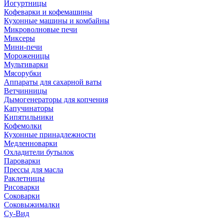
Йогуртницы
Кофеварки и кофемашины
Кухонные машины и комбайны
Микроволновые печи
Миксеры
Мини-печи
Мороженицы
Мультиварки
Мясорубки
Аппараты для сахарной ваты
Ветчинницы
Дымогенераторы для копчения
Капучинаторы
Кипятильники
Кофемолки
Кухонные принадлежности
Медленноварки
Охладители бутылок
Пароварки
Прессы для масла
Раклетницы
Рисоварки
Соковарки
Соковыжималки
Су-Вид