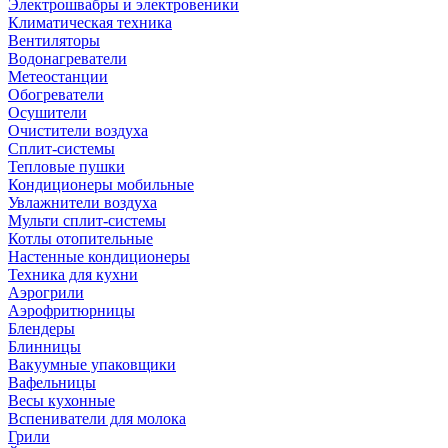
Электрошвабры и электровеники
Климатическая техника
Вентиляторы
Водонагреватели
Метеостанции
Обогреватели
Осушители
Очистители воздуха
Сплит-системы
Тепловые пушки
Кондиционеры мобильные
Увлажнители воздуха
Мульти сплит-системы
Котлы отопительные
Настенные кондиционеры
Техника для кухни
Аэрогрили
Аэрофритюрницы
Блендеры
Блинницы
Вакуумные упаковщики
Вафельницы
Весы кухонные
Вспениватели для молока
Грили