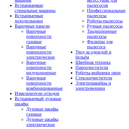
машины
аксессуары для
Встраиваемые
пылесосов
стиральные машины
Профессиональные
Встраиваемые
пылесосы
холодильники
Роботы-пылесосы
Варочные панели
Ручные пылесосы
Варочные
Традиционные
поверхности
пылесосы
газовые
Фильтры для
Варочные
пылесоса
поверхности
Уход за одеждой и
электрические
бельём
Варочные
Швейная техника
поверхности
Пароочистители
индукционные
Роботы-мойщики окон
Варочные
Стеклоочистители
поверхности
Электрошвабры и
комбинированные
электровеники
Измельчители отходов
Встраиваемый духовые
шкафы
Духовые шкафы
газовые
Духовые шкафы
электрические