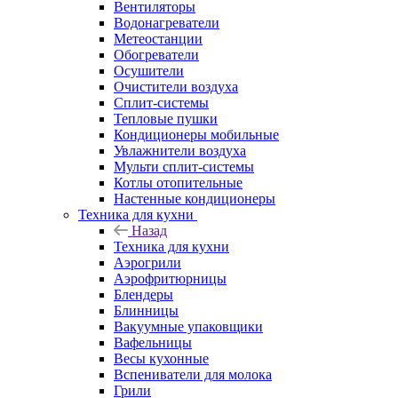
Вентиляторы
Водонагреватели
Метеостанции
Обогреватели
Осушители
Очистители воздуха
Сплит-системы
Тепловые пушки
Кондиционеры мобильные
Увлажнители воздуха
Мульти сплит-системы
Котлы отопительные
Настенные кондиционеры
Техника для кухни
Назад
Техника для кухни
Аэрогрили
Аэрофритюрницы
Блендеры
Блинницы
Вакуумные упаковщики
Вафельницы
Весы кухонные
Вспениватели для молока
Грили