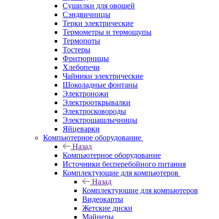
Сушилки для овощей
Сэндвичницы
Терки электрические
Термометры и термощупы
Термопоты
Тостеры
Фритюрницы
Хлебопечи
Чайники электрические
Шоколадные фонтаны
Электроножи
Электрооткрывалки
Электросковороды
Электрошашлычницы
Яйцеварки
Компьютерное оборудование
Назад
Компьютерное оборудование
Источники бесперебойного питания
Комплектующие для компьютеров
Назад
Комплектующие для компьютеров
Видеокарты
Жетские диски
Майнеры