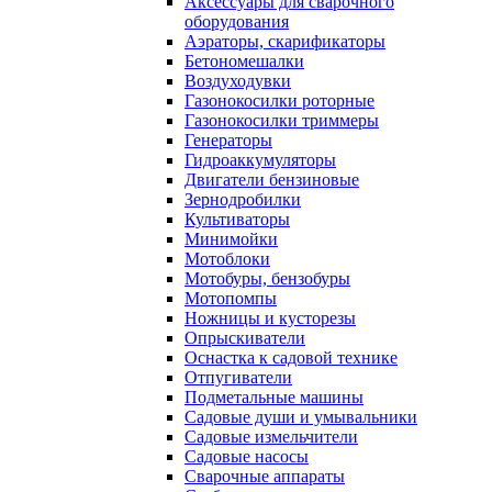
Аксессуары для сварочного
оборудования
Аэраторы, скарификаторы
Бетономешалки
Воздуходувки
Газонокосилки роторные
Газонокосилки триммеры
Генераторы
Гидроаккумуляторы
Двигатели бензиновые
Зернодробилки
Культиваторы
Минимойки
Мотоблоки
Мотобуры, бензобуры
Мотопомпы
Ножницы и кусторезы
Опрыскиватели
Оснастка к садовой технике
Отпугиватели
Подметальные машины
Садовые души и умывальники
Садовые измельчители
Садовые насосы
Сварочные аппараты