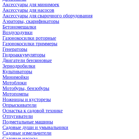
Аксессуары для минимоек
Аксессуары для насосов
Аксессуары для сварочного оборудования
Аэраторы, скарификаторы
Бетономешалки
Воздуходувки
Газонокосилки роторные
Газонокосилки триммеры
Генераторы
Гидроаккумуляторы
Двигатели бензиновые
Зернодробилки
Культиваторы
Минимойки
Мотоблоки
Мотобуры, бензобуры
Мотопомпы
Ножницы и кусторезы
Опрыскиватели
Оснастка к садовой технике
Отпугиватели
Подметальные машины
Садовые души и умывальники
Садовые измельчители
Садовые насосы