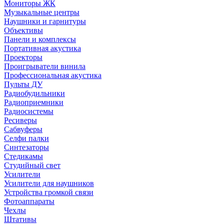
Мониторы ЖК
Музыкальные центры
Наушники и гарнитуры
Объективы
Панели и комплексы
Портативная акустика
Проекторы
Проигрыватели винила
Профессиональная акустика
Пульты ДУ
Радиобудильники
Радиоприемники
Радиосистемы
Ресиверы
Сабвуферы
Селфи палки
Синтезаторы
Стедикамы
Студийный свет
Усилители
Усилители для наушников
Устройства громкой связи
Фотоаппараты
Чехлы
Штативы