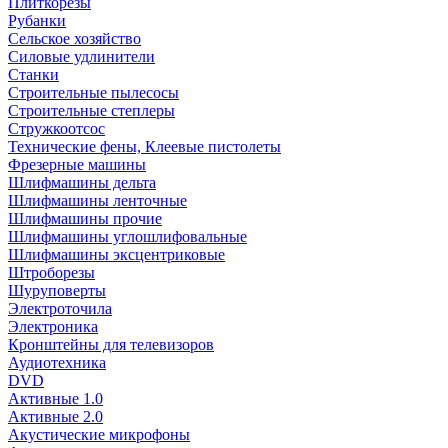
Плиткорезы
Рубанки
Сельское хозяйство
Силовые удлинители
Станки
Строительные пылесосы
Строительные степлеры
Стружкоотсос
Технические фены, Клеевые пистолеты
Фрезерные машины
Шлифмашины дельта
Шлифмашины ленточные
Шлифмашины прочие
Шлифмашины углошлифовальные
Шлифмашины эксцентриковые
Штроборезы
Шуруповерты
Электроточила
Электроника
Кронштейны для телевизоров
Аудиотехника
DVD
Активные 1.0
Активные 2.0
Акустические микрофоны