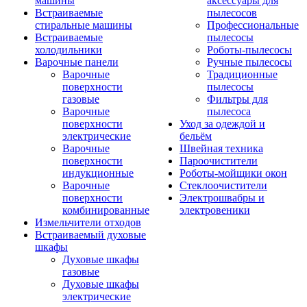
машины
аксессуары для
Встраиваемые
пылесосов
стиральные машины
Профессиональные
Встраиваемые
пылесосы
холодильники
Роботы-пылесосы
Варочные панели
Ручные пылесосы
Варочные
Традиционные
поверхности
пылесосы
газовые
Фильтры для
Варочные
пылесоса
поверхности
Уход за одеждой и
электрические
бельём
Варочные
Швейная техника
поверхности
Пароочистители
индукционные
Роботы-мойщики окон
Варочные
Стеклоочистители
поверхности
Электрошвабры и
комбинированные
электровеники
Измельчители отходов
Встраиваемый духовые
шкафы
Духовые шкафы
газовые
Духовые шкафы
электрические