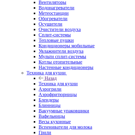
Вентиляторы
Водонагреватели
Метеостанции
Обогреватели
Осушители
Очистители воздуха
Сплит-системы
Тепловые пушки
Кондиционеры мобильные
Увлажнители воздуха
Мульти сплит-системы
Котлы отопительные
Настенные кондиционеры
Техника для кухни
Назад
Техника для кухни
Аэрогрили
Аэрофритюрницы
Блендеры
Блинницы
Вакуумные упаковщики
Вафельницы
Весы кухонные
Вспениватели для молока
Грили