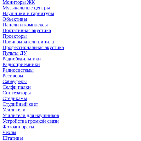
Мониторы ЖК
Музыкальные центры
Наушники и гарнитуры
Объективы
Панели и комплексы
Портативная акустика
Проекторы
Проигрыватели винила
Профессиональная акустика
Пульты ДУ
Радиобудильники
Радиоприемники
Радиосистемы
Ресиверы
Сабвуферы
Селфи палки
Синтезаторы
Стедикамы
Студийный свет
Усилители
Усилители для наушников
Устройства громкой связи
Фотоаппараты
Чехлы
Штативы