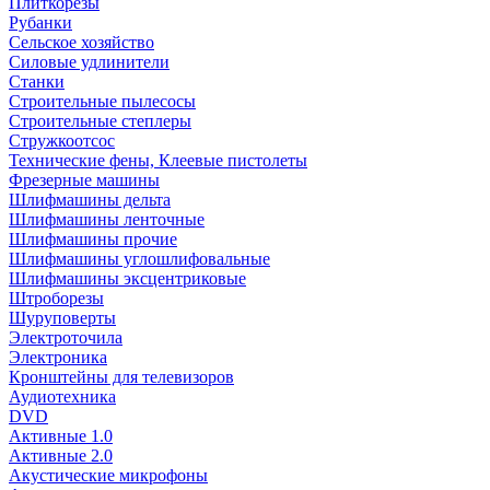
Плиткорезы
Рубанки
Сельское хозяйство
Силовые удлинители
Станки
Строительные пылесосы
Строительные степлеры
Стружкоотсос
Технические фены, Клеевые пистолеты
Фрезерные машины
Шлифмашины дельта
Шлифмашины ленточные
Шлифмашины прочие
Шлифмашины углошлифовальные
Шлифмашины эксцентриковые
Штроборезы
Шуруповерты
Электроточила
Электроника
Кронштейны для телевизоров
Аудиотехника
DVD
Активные 1.0
Активные 2.0
Акустические микрофоны