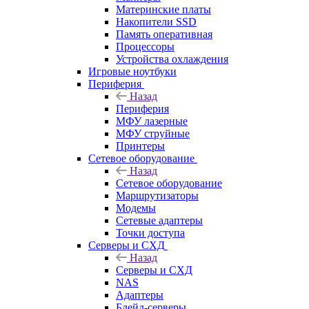
Материнские платы
Накопители SSD
Память оперативная
Процессоры
Устройства охлаждения
Игровые ноутбуки
Периферия
Назад
Периферия
МФУ лазерные
МФУ струйные
Принтеры
Сетевое оборудование
Назад
Сетевое оборудование
Маршрутизаторы
Модемы
Сетевые адаптеры
Точки доступа
Серверы и СХД
Назад
Серверы и СХД
NAS
Адаптеры
Блейд-серверы