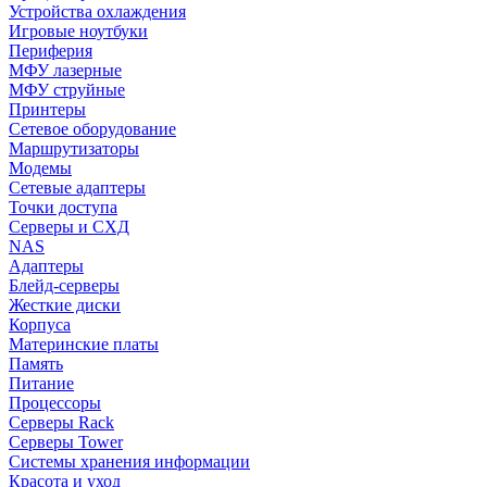
Устройства охлаждения
Игровые ноутбуки
Периферия
МФУ лазерные
МФУ струйные
Принтеры
Сетевое оборудование
Маршрутизаторы
Модемы
Сетевые адаптеры
Точки доступа
Серверы и СХД
NAS
Адаптеры
Блейд-серверы
Жесткие диски
Корпуса
Материнские платы
Память
Питание
Процессоры
Серверы Rack
Серверы Tower
Системы хранения информации
Красота и уход