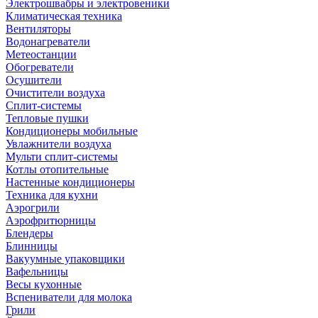
Электрошвабры и электровеники
Климатическая техника
Вентиляторы
Водонагреватели
Метеостанции
Обогреватели
Осушители
Очистители воздуха
Сплит-системы
Тепловые пушки
Кондиционеры мобильные
Увлажнители воздуха
Мульти сплит-системы
Котлы отопительные
Настенные кондиционеры
Техника для кухни
Аэрогрили
Аэрофритюрницы
Блендеры
Блинницы
Вакуумные упаковщики
Вафельницы
Весы кухонные
Вспениватели для молока
Грили