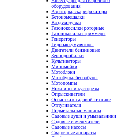
Аксессуары для сварочного
оборудования
Аэраторы, скарификаторы
Бетономешалки
Воздуходувки
Газонокосилки роторные
Газонокосилки триммеры
Генераторы
Гидроаккумуляторы
Двигатели бензиновые
Зернодробилки
Культиваторы
Минимойки
Мотоблоки
Мотобуры, бензобуры
Мотопомпы
Ножницы и кусторезы
Опрыскиватели
Оснастка к садовой технике
Отпугиватели
Подметальные машины
Садовые души и умывальники
Садовые измельчители
Садовые насосы
Сварочные аппараты