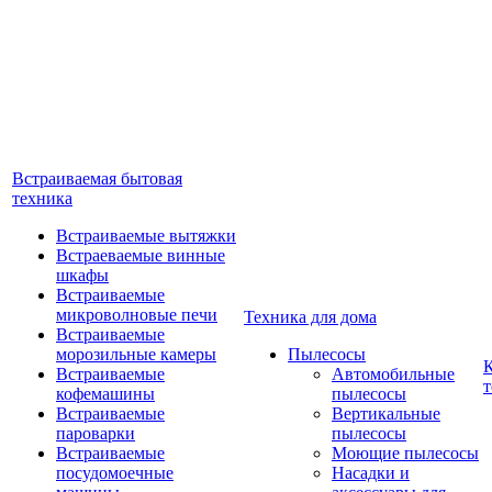
Встраиваемая бытовая
техника
Встраиваемые вытяжки
Встраеваемые винные
шкафы
Встраиваемые
микроволновые печи
Техника для дома
Встраиваемые
морозильные камеры
Пылесосы
Встраиваемые
Автомобильные
т
кофемашины
пылесосы
Встраиваемые
Вертикальные
пароварки
пылесосы
Встраиваемые
Моющие пылесосы
посудомоечные
Насадки и