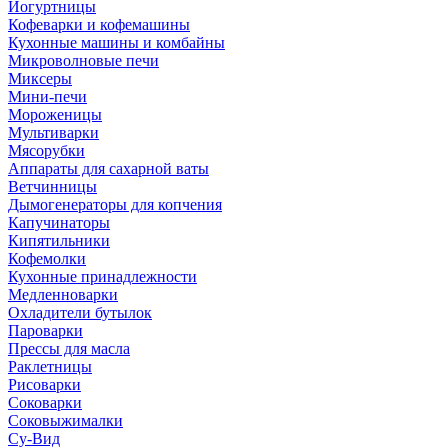
Йогуртницы
Кофеварки и кофемашины
Кухонные машины и комбайны
Микроволновые печи
Миксеры
Мини-печи
Мороженицы
Мультиварки
Мясорубки
Аппараты для сахарной ваты
Ветчинницы
Дымогенераторы для копчения
Капучинаторы
Кипятильники
Кофемолки
Кухонные принадлежности
Медленноварки
Охладители бутылок
Пароварки
Прессы для масла
Раклетницы
Рисоварки
Соковарки
Соковыжималки
Су-Вид