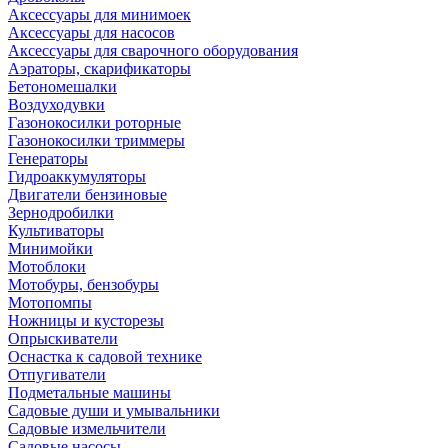
Аксессуары для минимоек
Аксессуары для насосов
Аксессуары для сварочного оборудования
Аэраторы, скарификаторы
Бетономешалки
Воздуходувки
Газонокосилки роторные
Газонокосилки триммеры
Генераторы
Гидроаккумуляторы
Двигатели бензиновые
Зернодробилки
Культиваторы
Минимойки
Мотоблоки
Мотобуры, бензобуры
Мотопомпы
Ножницы и кусторезы
Опрыскиватели
Оснастка к садовой технике
Отпугиватели
Подметальные машины
Садовые души и умывальники
Садовые измельчители
Садовые насосы