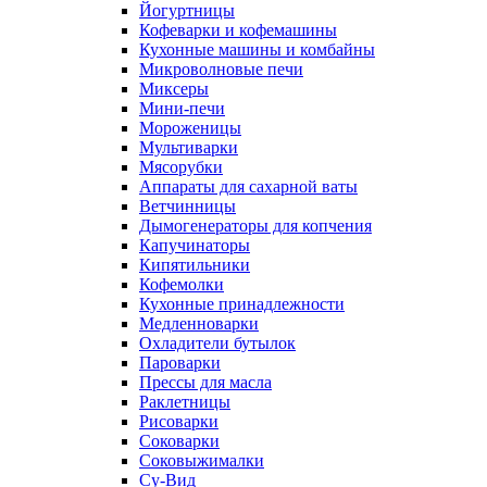
Йогуртницы
Кофеварки и кофемашины
Кухонные машины и комбайны
Микроволновые печи
Миксеры
Мини-печи
Мороженицы
Мультиварки
Мясорубки
Аппараты для сахарной ваты
Ветчинницы
Дымогенераторы для копчения
Капучинаторы
Кипятильники
Кофемолки
Кухонные принадлежности
Медленноварки
Охладители бутылок
Пароварки
Прессы для масла
Раклетницы
Рисоварки
Соковарки
Соковыжималки
Су-Вид