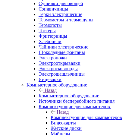
Сушилки для овощей
Сэндвичницы
Терки электрические
Термометры и термощупы
Термопоты
Тостеры
Фритюрницы
Хлебопечи
Чайники электрические
Шоколадные фонтаны
Электроножи
Электрооткрывалки
Электросковороды
Электрошашлычницы
Яйцеварки
Компьютерное оборудование
Назад
Компьютерное оборудование
Источники бесперебойного питания
Комплектующие для компьютеров
Назад
Комплектующие для компьютеров
Видеокарты
Жетские диски
Майнеры