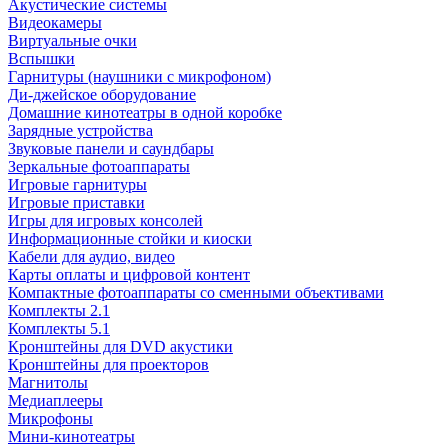
Акустические системы
Видеокамеры
Виртуальные очки
Вспышки
Гарнитуры (наушники с микрофоном)
Ди-джейское оборудование
Домашние кинотеатры в одной коробке
Зарядные устройства
Звуковые панели и саундбары
Зеркальные фотоаппараты
Игровые гарнитуры
Игровые приставки
Игры для игровых консолей
Информационные стойки и киоски
Кабели для аудио, видео
Карты оплаты и цифровой контент
Компактные фотоаппараты со сменными объективами
Комплекты 2.1
Комплекты 5.1
Кронштейны для DVD акустики
Кронштейны для проекторов
Магнитолы
Медиаплееры
Микрофоны
Мини-кинотеатры