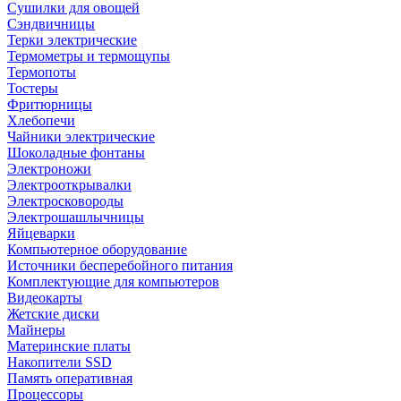
Сушилки для овощей
Сэндвичницы
Терки электрические
Термометры и термощупы
Термопоты
Тостеры
Фритюрницы
Хлебопечи
Чайники электрические
Шоколадные фонтаны
Электроножи
Электрооткрывалки
Электросковороды
Электрошашлычницы
Яйцеварки
Компьютерное оборудование
Источники бесперебойного питания
Комплектующие для компьютеров
Видеокарты
Жетские диски
Майнеры
Материнские платы
Накопители SSD
Память оперативная
Процессоры