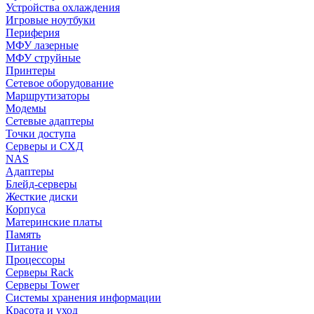
Устройства охлаждения
Игровые ноутбуки
Периферия
МФУ лазерные
МФУ струйные
Принтеры
Сетевое оборудование
Маршрутизаторы
Модемы
Сетевые адаптеры
Точки доступа
Серверы и СХД
NAS
Адаптеры
Блейд-серверы
Жесткие диски
Корпуса
Материнские платы
Память
Питание
Процессоры
Серверы Rack
Серверы Tower
Системы хранения информации
Красота и уход