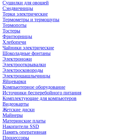
Сушилки для овощей
Сэндвичницы
Терки электрические
Термометры и термощупы
Термопоты
Тостеры
Фритюрницы
Хлебопечи
Чайники электрические
Шоколадные фонтаны
Электроножи
Электрооткрывалки
Электросковороды
Электрошашлычницы
Яйцеварки
Компьютерное оборудование
Источники бесперебойного питания
Комплектующие для компьютеров
Видеокарты
Жетские диски
Майнеры
Материнские платы
Накопители SSD
Память оперативная
Процессоры