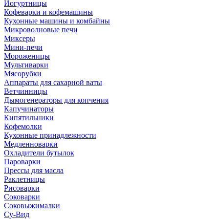
Йогуртницы
Кофеварки и кофемашины
Кухонные машины и комбайны
Микроволновые печи
Миксеры
Мини-печи
Мороженицы
Мультиварки
Мясорубки
Аппараты для сахарной ваты
Ветчинницы
Дымогенераторы для копчения
Капучинаторы
Кипятильники
Кофемолки
Кухонные принадлежности
Медленноварки
Охладители бутылок
Пароварки
Прессы для масла
Раклетницы
Рисоварки
Соковарки
Соковыжималки
Су-Вид