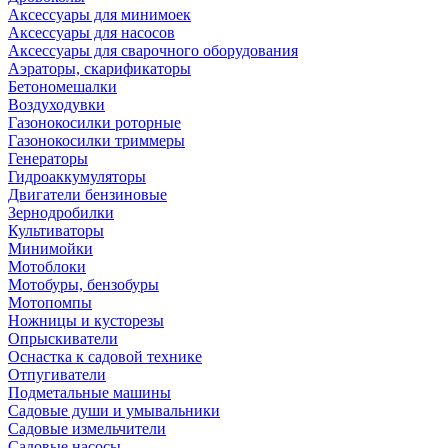
Аксессуары для минимоек
Аксессуары для насосов
Аксессуары для сварочного оборудования
Аэраторы, скарификаторы
Бетономешалки
Воздуходувки
Газонокосилки роторные
Газонокосилки триммеры
Генераторы
Гидроаккумуляторы
Двигатели бензиновые
Зернодробилки
Культиваторы
Минимойки
Мотоблоки
Мотобуры, бензобуры
Мотопомпы
Ножницы и кусторезы
Опрыскиватели
Оснастка к садовой технике
Отпугиватели
Подметальные машины
Садовые души и умывальники
Садовые измельчители
Садовые насосы