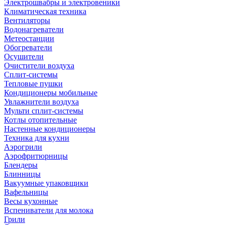
Электрошвабры и электровеники
Климатическая техника
Вентиляторы
Водонагреватели
Метеостанции
Обогреватели
Осушители
Очистители воздуха
Сплит-системы
Тепловые пушки
Кондиционеры мобильные
Увлажнители воздуха
Мульти сплит-системы
Котлы отопительные
Настенные кондиционеры
Техника для кухни
Аэрогрили
Аэрофритюрницы
Блендеры
Блинницы
Вакуумные упаковщики
Вафельницы
Весы кухонные
Вспениватели для молока
Грили