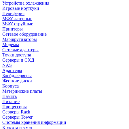
Устройства охлаждения
Игровые ноутбуки
Периферия
МФУ лазерные
МФУ струйные
Принтеры
Сетевое оборудование
Маршрутизаторы
Модемы
Сетевые адаптеры
Точки доступа
Серверы и СХД
NAS
Адаптеры
Блейд-серверы
Жесткие диски
Корпуса
Материнские платы
Память
Питание
Процессоры
Серверы Rack
Серверы Tower
Системы хранения информации
Красота и уход