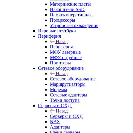
Материнские платы
Накопители SSD
Память оперативная
Процессоры
Устройства охлаждения
Игровые ноутбуки
Периферия
Назад
Периферия
МФУ лазерные
МФУ струйные
Принтеры
Сетевое оборудование
Назад
Сетевое оборудование
Маршрутизаторы
Модемы
Сетевые адаптеры
Точки доступа
Серверы и СХД
Назад
Серверы и СХД
NAS
Адаптеры
Блейд-серверы