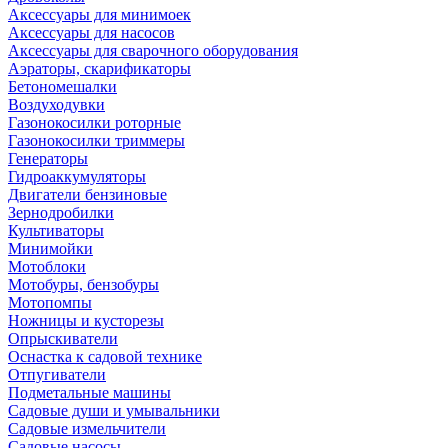
Аксессуары для минимоек
Аксессуары для насосов
Аксессуары для сварочного оборудования
Аэраторы, скарификаторы
Бетономешалки
Воздуходувки
Газонокосилки роторные
Газонокосилки триммеры
Генераторы
Гидроаккумуляторы
Двигатели бензиновые
Зернодробилки
Культиваторы
Минимойки
Мотоблоки
Мотобуры, бензобуры
Мотопомпы
Ножницы и кусторезы
Опрыскиватели
Оснастка к садовой технике
Отпугиватели
Подметальные машины
Садовые души и умывальники
Садовые измельчители
Садовые насосы