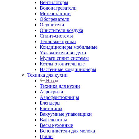
Вентиляторы
Водонагреватели
Метеостанции
Обогреватели
Осушители
Очистители воздуха
Сплит-системы
Тепловые пушки
Кондиционеры мобильные
Увлажнители воздуха
Мульти сплит-системы
Котлы отопительные
Настенные кондиционеры
Техника для кухни
Назад
Техника для кухни
Аэрогрили
Аэрофритюрницы
Блендеры
Блинницы
Вакуумные упаковщики
Вафельницы
Весы кухонные
Вспениватели для молока
Грили