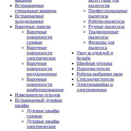
машины
аксессуары для
Встраиваемые
пылесосов
стиральные машины
Профессиональные
Встраиваемые
пылесосы
холодильники
Роботы-пылесосы
Варочные панели
Ручные пылесосы
Варочные
Традиционные
поверхности
пылесосы
газовые
Фильтры для
Варочные
пылесоса
поверхности
Уход за одеждой и
электрические
бельём
Варочные
Швейная техника
поверхности
Пароочистители
индукционные
Роботы-мойщики окон
Варочные
Стеклоочистители
поверхности
Электрошвабры и
комбинированные
электровеники
Измельчители отходов
Встраиваемый духовые
шкафы
Духовые шкафы
газовые
Духовые шкафы
электрические