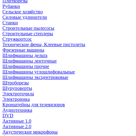
Плиткорезы
Рубанки
Сельское хозяйство
Силовые удлинители
Станки
Строительные пылесосы
Строительные степлеры
Стружкоотсос
Технические фены, Клеевые пистолеты
Фрезерные машины
Шлифмашины дельта
Шлифмашины ленточные
Шлифмашины прочие
Шлифмашины углошлифовальные
Шлифмашины эксцентриковые
Штроборезы
Шуруповерты
Электроточила
Электроника
Кронштейны для телевизоров
Аудиотехника
DVD
Активные 1.0
Активные 2.0
Акустические микрофоны