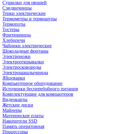
Сушилки для овощей
Сэндвичницы
Терки электрические
Термометры и термощупы
Термопоты
Тостеры
Фритюрницы
Хлебопечи
Чайники электрические
Шоколадные фонтаны
Электроножи
Электрооткрывалки
Электросковороды
Электрошашлычницы
Яйцеварки
Компьютерное оборудование
Источники бесперебойного питания
Комплектующие для компьютеров
Видеокарты
Жетские диски
Майнеры
Материнские платы
Накопители SSD
Память оперативная
Процессоры