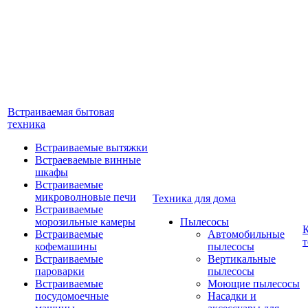
Встраиваемая бытовая
техника
Встраиваемые вытяжки
Встраеваемые винные
шкафы
Встраиваемые
микроволновые печи
Техника для дома
Встраиваемые
морозильные камеры
Пылесосы
Встраиваемые
Автомобильные
т
кофемашины
пылесосы
Встраиваемые
Вертикальные
пароварки
пылесосы
Встраиваемые
Моющие пылесосы
посудомоечные
Насадки и