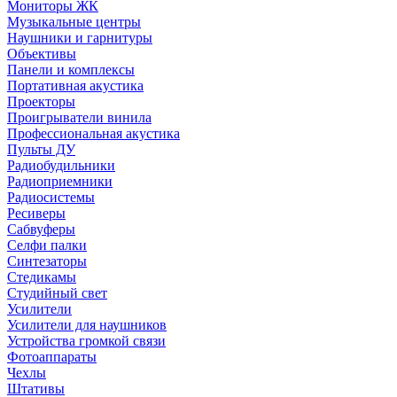
Мониторы ЖК
Музыкальные центры
Наушники и гарнитуры
Объективы
Панели и комплексы
Портативная акустика
Проекторы
Проигрыватели винила
Профессиональная акустика
Пульты ДУ
Радиобудильники
Радиоприемники
Радиосистемы
Ресиверы
Сабвуферы
Селфи палки
Синтезаторы
Стедикамы
Студийный свет
Усилители
Усилители для наушников
Устройства громкой связи
Фотоаппараты
Чехлы
Штативы