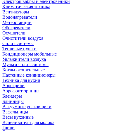
Электрошвабры и электровеники
Климатическая техника
Вентиляторы
Водонагреватели
Метеостанции
Обогреватели
Осушители
Очистители воздуха
Сплит-системы
Тепловые пушки
Кондиционеры мобильные
Увлажнители воздуха
Мульти сплит-системы
Котлы отопительные
Настенные кондиционеры
Техника для кухни
Аэрогрили
Аэрофритюрницы
Блендеры
Блинницы
Вакуумные упаковщики
Вафельницы
Весы кухонные
Вспениватели для молока
Грили