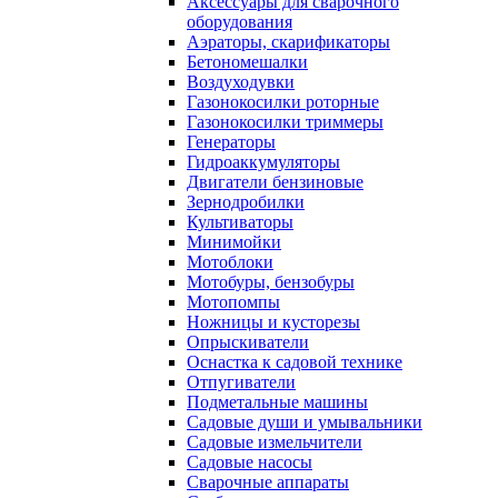
Аксессуары для сварочного
оборудования
Аэраторы, скарификаторы
Бетономешалки
Воздуходувки
Газонокосилки роторные
Газонокосилки триммеры
Генераторы
Гидроаккумуляторы
Двигатели бензиновые
Зернодробилки
Культиваторы
Минимойки
Мотоблоки
Мотобуры, бензобуры
Мотопомпы
Ножницы и кусторезы
Опрыскиватели
Оснастка к садовой технике
Отпугиватели
Подметальные машины
Садовые души и умывальники
Садовые измельчители
Садовые насосы
Сварочные аппараты