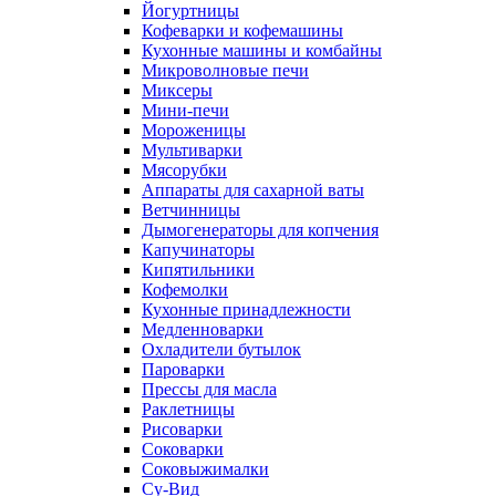
Йогуртницы
Кофеварки и кофемашины
Кухонные машины и комбайны
Микроволновые печи
Миксеры
Мини-печи
Мороженицы
Мультиварки
Мясорубки
Аппараты для сахарной ваты
Ветчинницы
Дымогенераторы для копчения
Капучинаторы
Кипятильники
Кофемолки
Кухонные принадлежности
Медленноварки
Охладители бутылок
Пароварки
Прессы для масла
Раклетницы
Рисоварки
Соковарки
Соковыжималки
Су-Вид