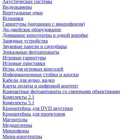
Акустические системы
Видеокамеры
Виртуальные очки
Вспышки
Гарнитуры (наушники с микрофоном)
Ди-джейское оборудование
Домашние кинотеатры в одной коробке
Зарядные устройства
Звуковые панели и саундбары
Зеркальные фотоаппараты
Игровые гарнитуры
Игровые приставки
Игры для игровых консолей
Информационные стойки и киоски
Кабели для аудио, видео
Карты оплаты и цифровой контент
Компактные фотоаппараты со сменными объективами
Комплекты 2.1
Комплекты 5.1
Кронштейны для DVD акустики
Кронштейны для проекторов
Магнитолы
Медиаплееры
Микрофоны
Мини-кинотеатры