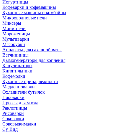
Йогуртницы
Кофеварки и кофемашины
Кухонные машины и комбайны
Микроволновые печи
Миксеры
Мини-печи
Мороженицы
Мультиварки
Мясорубки
Аппараты для сахарной ваты
Ветчинницы
Дымогенераторы для копчения
Капучинаторы
Кипятильники
Кофемолки
Кухонные принадлежности
Медленноварки
Охладители бутылок
Пароварки
Прессы для масла
Раклетницы
Рисоварки
Соковарки
Соковыжималки
Су-Вид