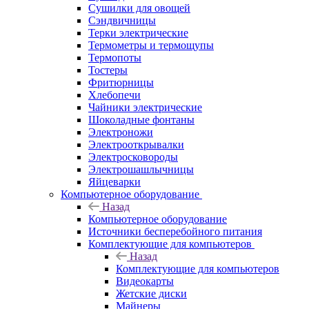
Сушилки для овощей
Сэндвичницы
Терки электрические
Термометры и термощупы
Термопоты
Тостеры
Фритюрницы
Хлебопечи
Чайники электрические
Шоколадные фонтаны
Электроножи
Электрооткрывалки
Электросковороды
Электрошашлычницы
Яйцеварки
Компьютерное оборудование
Назад
Компьютерное оборудование
Источники бесперебойного питания
Комплектующие для компьютеров
Назад
Комплектующие для компьютеров
Видеокарты
Жетские диски
Майнеры