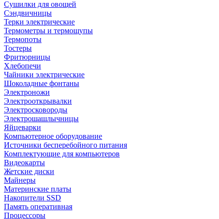
Сушилки для овощей
Сэндвичницы
Терки электрические
Термометры и термощупы
Термопоты
Тостеры
Фритюрницы
Хлебопечи
Чайники электрические
Шоколадные фонтаны
Электроножи
Электрооткрывалки
Электросковороды
Электрошашлычницы
Яйцеварки
Компьютерное оборудование
Источники бесперебойного питания
Комплектующие для компьютеров
Видеокарты
Жетские диски
Майнеры
Материнские платы
Накопители SSD
Память оперативная
Процессоры