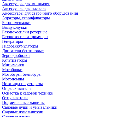
Аксессуары для минимоек
Аксессуары для насосов
Аксессуары для сварочного оборудования
Аэраторы, скарификаторы
Бетономешалки
Воздуходувки
Газонокосилки роторные
Газонокосилки триммеры
Генераторы
Гидроаккумуляторы
Двигатели бензиновые
Зернодробилки
Культиваторы
Минимойки
Мотоблоки
Мотобуры, бензобуры
Мотопомпы
Ножницы и кусторезы
Опрыскиватели
Оснастка к садовой технике
Отпугиватели
Подметальные машины
Садовые души и умывальники
Садовые измельчители
Садовые насосы