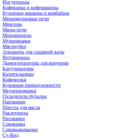
Йогуртницы
Кофеварки и кофемашины
Кухонные машины и комбайны
Микроволновые печи
Миксеры
Мини-печи
Мороженицы
Мультиварки
Мясорубки
Аппараты для сахарной ваты
Ветчинницы
Дымогенераторы для копчения
Капучинаторы
Кипятильники
Кофемолки
Кухонные принадлежности
Медленноварки
Охладители бутылок
Пароварки
Прессы для масла
Раклетницы
Рисоварки
Соковарки
Соковыжималки
Су-Вид