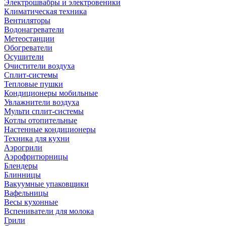
Электрошвабры и электровеники
Климатическая техника
Вентиляторы
Водонагреватели
Метеостанции
Обогреватели
Осушители
Очистители воздуха
Сплит-системы
Тепловые пушки
Кондиционеры мобильные
Увлажнители воздуха
Мульти сплит-системы
Котлы отопительные
Настенные кондиционеры
Техника для кухни
Аэрогрили
Аэрофритюрницы
Блендеры
Блинницы
Вакуумные упаковщики
Вафельницы
Весы кухонные
Вспениватели для молока
Грили