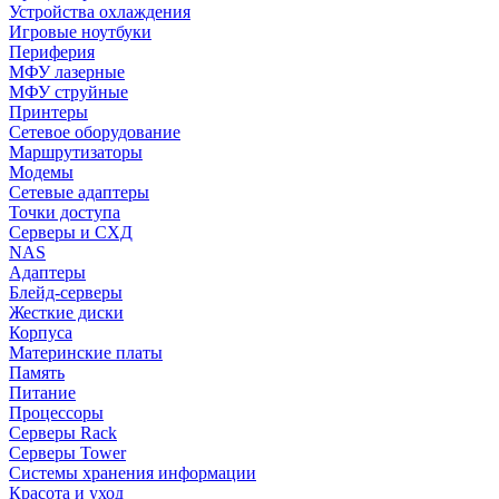
Устройства охлаждения
Игровые ноутбуки
Периферия
МФУ лазерные
МФУ струйные
Принтеры
Сетевое оборудование
Маршрутизаторы
Модемы
Сетевые адаптеры
Точки доступа
Серверы и СХД
NAS
Адаптеры
Блейд-серверы
Жесткие диски
Корпуса
Материнские платы
Память
Питание
Процессоры
Серверы Rack
Серверы Tower
Системы хранения информации
Красота и уход