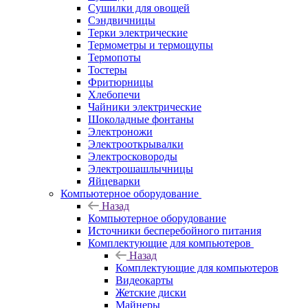
Сушилки для овощей
Сэндвичницы
Терки электрические
Термометры и термощупы
Термопоты
Тостеры
Фритюрницы
Хлебопечи
Чайники электрические
Шоколадные фонтаны
Электроножи
Электрооткрывалки
Электросковороды
Электрошашлычницы
Яйцеварки
Компьютерное оборудование
Назад
Компьютерное оборудование
Источники бесперебойного питания
Комплектующие для компьютеров
Назад
Комплектующие для компьютеров
Видеокарты
Жетские диски
Майнеры