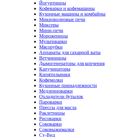
Йогуртницы
Кофеварки и кофемашины
Кухонные машины и комбайны
Микроволновые печи
Миксеры
Мини-печи
Мороженицы
Мультиварки
Мясорубки
Аппараты для сахарной ваты
Ветчинницы
Дымогенераторы для копчения
Капучинаторы
Кипятильники
Кофемолки
Кухонные принадлежности
Медленноварки
Охладители бутылок
Пароварки
Прессы для масла
Раклетницы
Рисоварки
Соковарки
Соковыжималки
Су-Вид