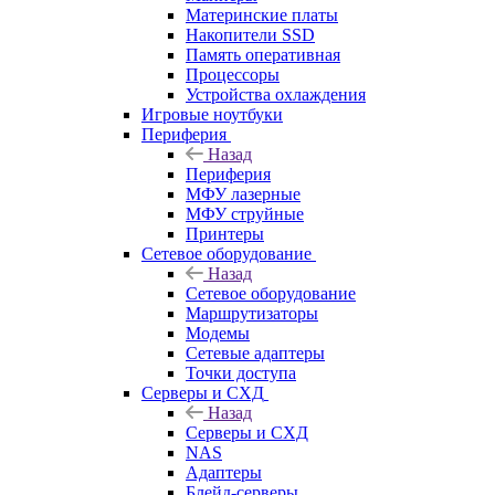
Материнские платы
Накопители SSD
Память оперативная
Процессоры
Устройства охлаждения
Игровые ноутбуки
Периферия
Назад
Периферия
МФУ лазерные
МФУ струйные
Принтеры
Сетевое оборудование
Назад
Сетевое оборудование
Маршрутизаторы
Модемы
Сетевые адаптеры
Точки доступа
Серверы и СХД
Назад
Серверы и СХД
NAS
Адаптеры
Блейд-серверы