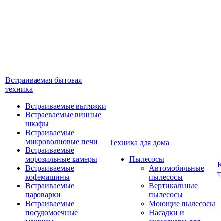
Встраиваемая бытовая
техника
Встраиваемые вытяжки
Встраеваемые винные
шкафы
Встраиваемые
микроволновые печи
Техника для дома
Встраиваемые
морозильные камеры
Пылесосы
Встраиваемые
Автомобильные
т
кофемашины
пылесосы
Встраиваемые
Вертикальные
пароварки
пылесосы
Встраиваемые
Моющие пылесосы
посудомоечные
Насадки и