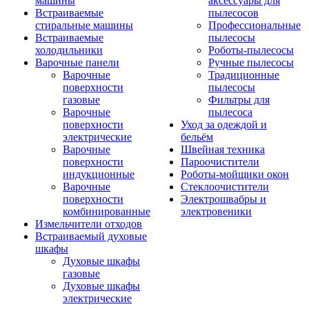
машины
аксессуары для
Встраиваемые
пылесосов
стиральные машины
Профессиональные
Встраиваемые
пылесосы
холодильники
Роботы-пылесосы
Варочные панели
Ручные пылесосы
Варочные
Традиционные
поверхности
пылесосы
газовые
Фильтры для
Варочные
пылесоса
поверхности
Уход за одеждой и
электрические
бельём
Варочные
Швейная техника
поверхности
Пароочистители
индукционные
Роботы-мойщики окон
Варочные
Стеклоочистители
поверхности
Электрошвабры и
комбинированные
электровеники
Измельчители отходов
Встраиваемый духовые
шкафы
Духовые шкафы
газовые
Духовые шкафы
электрические