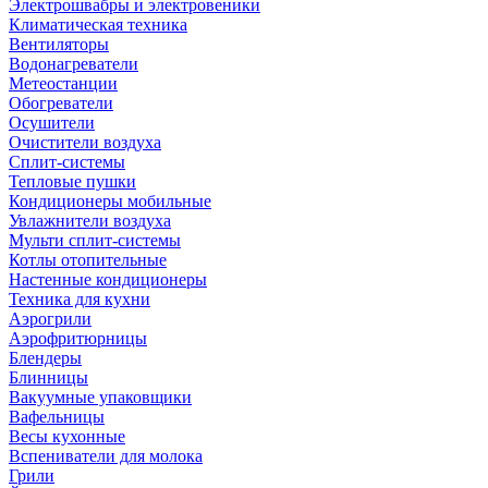
Электрошвабры и электровеники
Климатическая техника
Вентиляторы
Водонагреватели
Метеостанции
Обогреватели
Осушители
Очистители воздуха
Сплит-системы
Тепловые пушки
Кондиционеры мобильные
Увлажнители воздуха
Мульти сплит-системы
Котлы отопительные
Настенные кондиционеры
Техника для кухни
Аэрогрили
Аэрофритюрницы
Блендеры
Блинницы
Вакуумные упаковщики
Вафельницы
Весы кухонные
Вспениватели для молока
Грили