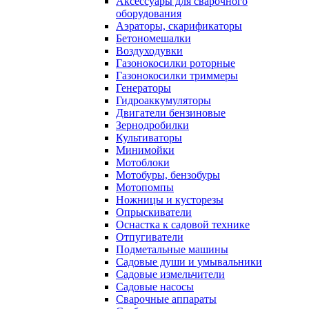
Аксессуары для сварочного
оборудования
Аэраторы, скарификаторы
Бетономешалки
Воздуходувки
Газонокосилки роторные
Газонокосилки триммеры
Генераторы
Гидроаккумуляторы
Двигатели бензиновые
Зернодробилки
Культиваторы
Минимойки
Мотоблоки
Мотобуры, бензобуры
Мотопомпы
Ножницы и кусторезы
Опрыскиватели
Оснастка к садовой технике
Отпугиватели
Подметальные машины
Садовые души и умывальники
Садовые измельчители
Садовые насосы
Сварочные аппараты