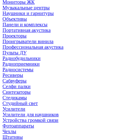
Мониторы ЖК
Музыкальные центры
Наушники и гарнитуры
Объективы
Панели и комплексы
Портативная акустика
Проекторы
Проигрыватели винила
Профессиональная акустика
Пульты ДУ
Радиобудильники
Радиоприемники
Радиосистемы
Ресиверы
Сабвуферы
Селфи палки
Синтезаторы
Стедикамы
Студийный свет
Усилители
Усилители для наушников
Устройства громкой связи
Фотоаппараты
Чехлы
Штативы