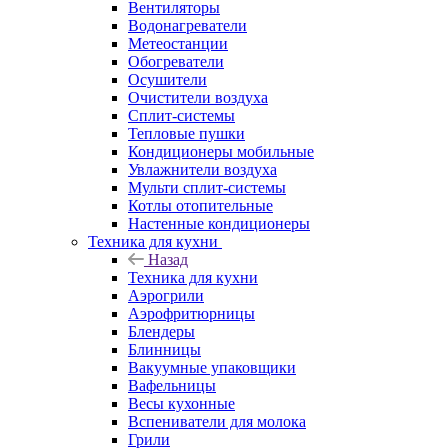
Вентиляторы
Водонагреватели
Метеостанции
Обогреватели
Осушители
Очистители воздуха
Сплит-системы
Тепловые пушки
Кондиционеры мобильные
Увлажнители воздуха
Мульти сплит-системы
Котлы отопительные
Настенные кондиционеры
Техника для кухни
Назад
Техника для кухни
Аэрогрили
Аэрофритюрницы
Блендеры
Блинницы
Вакуумные упаковщики
Вафельницы
Весы кухонные
Вспениватели для молока
Грили