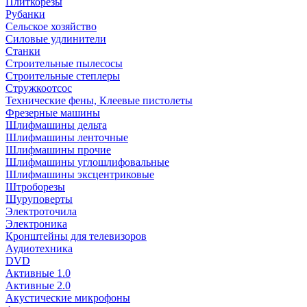
Плиткорезы
Рубанки
Сельское хозяйство
Силовые удлинители
Станки
Строительные пылесосы
Строительные степлеры
Стружкоотсос
Технические фены, Клеевые пистолеты
Фрезерные машины
Шлифмашины дельта
Шлифмашины ленточные
Шлифмашины прочие
Шлифмашины углошлифовальные
Шлифмашины эксцентриковые
Штроборезы
Шуруповерты
Электроточила
Электроника
Кронштейны для телевизоров
Аудиотехника
DVD
Активные 1.0
Активные 2.0
Акустические микрофоны