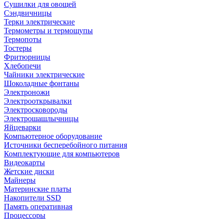
Сушилки для овощей
Сэндвичницы
Терки электрические
Термометры и термощупы
Термопоты
Тостеры
Фритюрницы
Хлебопечи
Чайники электрические
Шоколадные фонтаны
Электроножи
Электрооткрывалки
Электросковороды
Электрошашлычницы
Яйцеварки
Компьютерное оборудование
Источники бесперебойного питания
Комплектующие для компьютеров
Видеокарты
Жетские диски
Майнеры
Материнские платы
Накопители SSD
Память оперативная
Процессоры