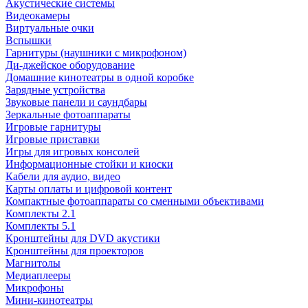
Акустические системы
Видеокамеры
Виртуальные очки
Вспышки
Гарнитуры (наушники с микрофоном)
Ди-джейское оборудование
Домашние кинотеатры в одной коробке
Зарядные устройства
Звуковые панели и саундбары
Зеркальные фотоаппараты
Игровые гарнитуры
Игровые приставки
Игры для игровых консолей
Информационные стойки и киоски
Кабели для аудио, видео
Карты оплаты и цифровой контент
Компактные фотоаппараты со сменными объективами
Комплекты 2.1
Комплекты 5.1
Кронштейны для DVD акустики
Кронштейны для проекторов
Магнитолы
Медиаплееры
Микрофоны
Мини-кинотеатры