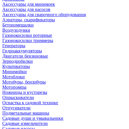
Аксессуары для минимоек
Аксессуары для насосов
Аксессуары для сварочного оборудования
Аэраторы, скарификаторы
Бетономешалки
Воздуходувки
Газонокосилки роторные
Газонокосилки триммеры
Генераторы
Гидроаккумуляторы
Двигатели бензиновые
Зернодробилки
Культиваторы
Минимойки
Мотоблоки
Мотобуры, бензобуры
Мотопомпы
Ножницы и кусторезы
Опрыскиватели
Оснастка к садовой технике
Отпугиватели
Подметальные машины
Садовые души и умывальники
Садовые измельчители
Садовые насосы