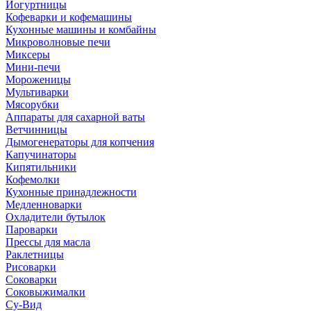
Йогуртницы
Кофеварки и кофемашины
Кухонные машины и комбайны
Микроволновые печи
Миксеры
Мини-печи
Мороженицы
Мультиварки
Мясорубки
Аппараты для сахарной ваты
Ветчинницы
Дымогенераторы для копчения
Капучинаторы
Кипятильники
Кофемолки
Кухонные принадлежности
Медленноварки
Охладители бутылок
Пароварки
Прессы для масла
Раклетницы
Рисоварки
Соковарки
Соковыжималки
Су-Вид