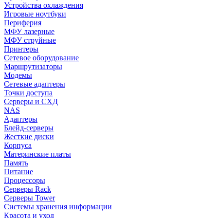
Устройства охлаждения
Игровые ноутбуки
Периферия
МФУ лазерные
МФУ струйные
Принтеры
Сетевое оборудование
Маршрутизаторы
Модемы
Сетевые адаптеры
Точки доступа
Серверы и СХД
NAS
Адаптеры
Блейд-серверы
Жесткие диски
Корпуса
Материнские платы
Память
Питание
Процессоры
Серверы Rack
Серверы Tower
Системы хранения информации
Красота и уход