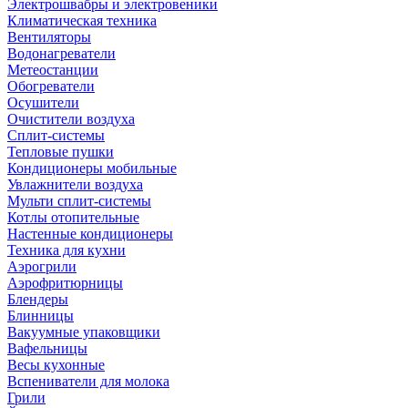
Электрошвабры и электровеники
Климатическая техника
Вентиляторы
Водонагреватели
Метеостанции
Обогреватели
Осушители
Очистители воздуха
Сплит-системы
Тепловые пушки
Кондиционеры мобильные
Увлажнители воздуха
Мульти сплит-системы
Котлы отопительные
Настенные кондиционеры
Техника для кухни
Аэрогрили
Аэрофритюрницы
Блендеры
Блинницы
Вакуумные упаковщики
Вафельницы
Весы кухонные
Вспениватели для молока
Грили