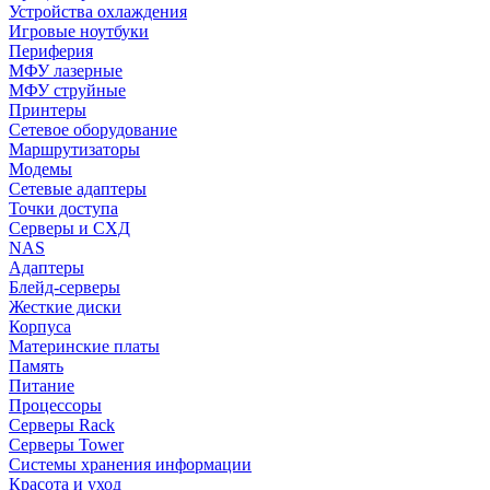
Устройства охлаждения
Игровые ноутбуки
Периферия
МФУ лазерные
МФУ струйные
Принтеры
Сетевое оборудование
Маршрутизаторы
Модемы
Сетевые адаптеры
Точки доступа
Серверы и СХД
NAS
Адаптеры
Блейд-серверы
Жесткие диски
Корпуса
Материнские платы
Память
Питание
Процессоры
Серверы Rack
Серверы Tower
Системы хранения информации
Красота и уход