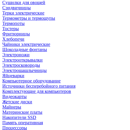
Сушилки для овощей
Сэндвичницы
Терки электрические
Термометры и термощупы
Термопоты
Тостеры
Фритюрницы
Хлебопечи
Чайники электрические
Шоколадные фонтаны
Электроножи
Электрооткрывалки
Электросковороды
Электрошашлычницы
Яйцеварки
Компьютерное оборудование
Источники бесперебойного питания
Комплектующие для компьютеров
Видеокарты
Жетские диски
Майнеры
Материнские платы
Накопители SSD
Память оперативная
Процессоры