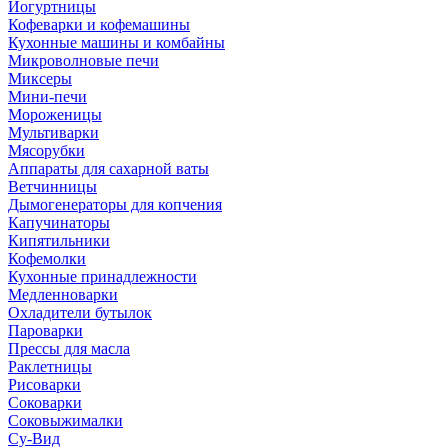
Йогуртницы
Кофеварки и кофемашины
Кухонные машины и комбайны
Микроволновые печи
Миксеры
Мини-печи
Мороженицы
Мультиварки
Мясорубки
Аппараты для сахарной ваты
Ветчинницы
Дымогенераторы для копчения
Капучинаторы
Кипятильники
Кофемолки
Кухонные принадлежности
Медленноварки
Охладители бутылок
Пароварки
Прессы для масла
Раклетницы
Рисоварки
Соковарки
Соковыжималки
Су-Вид