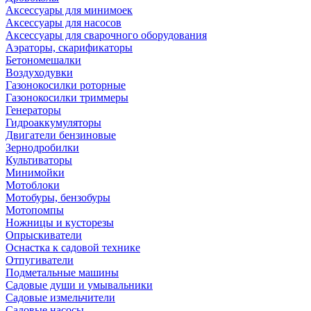
Аксессуары для минимоек
Аксессуары для насосов
Аксессуары для сварочного оборудования
Аэраторы, скарификаторы
Бетономешалки
Воздуходувки
Газонокосилки роторные
Газонокосилки триммеры
Генераторы
Гидроаккумуляторы
Двигатели бензиновые
Зернодробилки
Культиваторы
Минимойки
Мотоблоки
Мотобуры, бензобуры
Мотопомпы
Ножницы и кусторезы
Опрыскиватели
Оснастка к садовой технике
Отпугиватели
Подметальные машины
Садовые души и умывальники
Садовые измельчители
Садовые насосы