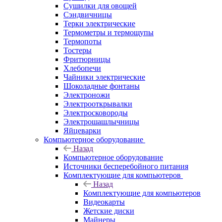
Сушилки для овощей
Сэндвичницы
Терки электрические
Термометры и термощупы
Термопоты
Тостеры
Фритюрницы
Хлебопечи
Чайники электрические
Шоколадные фонтаны
Электроножи
Электрооткрывалки
Электросковороды
Электрошашлычницы
Яйцеварки
Компьютерное оборудование
Назад
Компьютерное оборудование
Источники бесперебойного питания
Комплектующие для компьютеров
Назад
Комплектующие для компьютеров
Видеокарты
Жетские диски
Майнеры