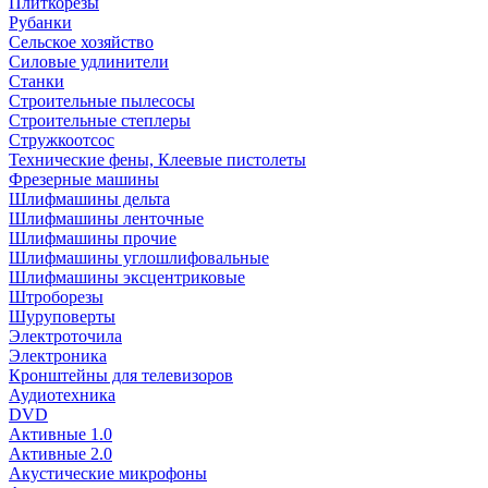
Плиткорезы
Рубанки
Сельское хозяйство
Силовые удлинители
Станки
Строительные пылесосы
Строительные степлеры
Стружкоотсос
Технические фены, Клеевые пистолеты
Фрезерные машины
Шлифмашины дельта
Шлифмашины ленточные
Шлифмашины прочие
Шлифмашины углошлифовальные
Шлифмашины эксцентриковые
Штроборезы
Шуруповерты
Электроточила
Электроника
Кронштейны для телевизоров
Аудиотехника
DVD
Активные 1.0
Активные 2.0
Акустические микрофоны