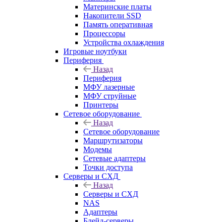
Материнские платы
Накопители SSD
Память оперативная
Процессоры
Устройства охлаждения
Игровые ноутбуки
Периферия
Назад
Периферия
МФУ лазерные
МФУ струйные
Принтеры
Сетевое оборудование
Назад
Сетевое оборудование
Маршрутизаторы
Модемы
Сетевые адаптеры
Точки доступа
Серверы и СХД
Назад
Серверы и СХД
NAS
Адаптеры
Блейд-серверы