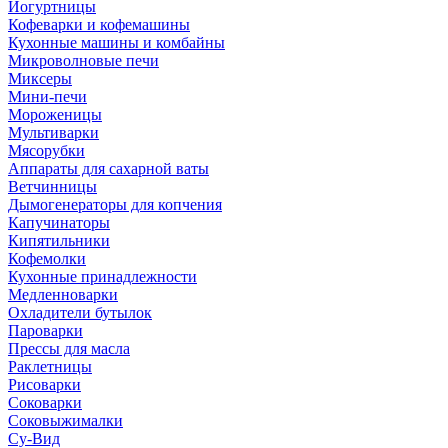
Йогуртницы
Кофеварки и кофемашины
Кухонные машины и комбайны
Микроволновые печи
Миксеры
Мини-печи
Мороженицы
Мультиварки
Мясорубки
Аппараты для сахарной ваты
Ветчинницы
Дымогенераторы для копчения
Капучинаторы
Кипятильники
Кофемолки
Кухонные принадлежности
Медленноварки
Охладители бутылок
Пароварки
Прессы для масла
Раклетницы
Рисоварки
Соковарки
Соковыжималки
Су-Вид