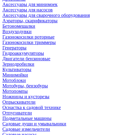
Аксессуары для минимоек
Аксессуары для насосов
Аксессуары для сварочного оборудования
Аэраторы, скарификаторы
Бетономешалки
Воздуходувки
Газонокосилки роторные
Газонокосилки триммеры
Генераторы
Гидроаккумуляторы
Двигатели бензиновые
Зернодробилки
Культиваторы
Минимойки
Мотоблоки
Мотобуры, бензобуры
Мотопомпы
Ножницы и кусторезы
Опрыскиватели
Оснастка к садовой технике
Отпугиватели
Подметальные машины
Садовые души и умывальники
Садовые измельчители
Садовые насосы