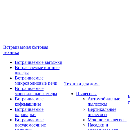
Встраиваемая бытовая
техника
Встраиваемые вытяжки
Встраеваемые винные
шкафы
Встраиваемые
микроволновые печи
Техника для дома
Встраиваемые
морозильные камеры
Пылесосы
Встраиваемые
Автомобильные
т
кофемашины
пылесосы
Встраиваемые
Вертикальные
пароварки
пылесосы
Встраиваемые
Моющие пылесосы
посудомоечные
Насадки и