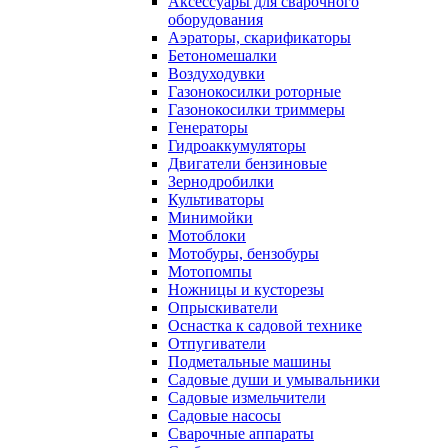
Аксессуары для сварочного
оборудования
Аэраторы, скарификаторы
Бетономешалки
Воздуходувки
Газонокосилки роторные
Газонокосилки триммеры
Генераторы
Гидроаккумуляторы
Двигатели бензиновые
Зернодробилки
Культиваторы
Минимойки
Мотоблоки
Мотобуры, бензобуры
Мотопомпы
Ножницы и кусторезы
Опрыскиватели
Оснастка к садовой технике
Отпугиватели
Подметальные машины
Садовые души и умывальники
Садовые измельчители
Садовые насосы
Сварочные аппараты