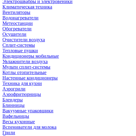
Электрошвабры и электровеники
Климатическая техника
Вентиляторы
Водонагреватели
Метеостанции
Обогреватели
Осушители
Очистители воздуха
Сплит-системы
Тепловые пушки
Кондиционеры мобильные
Увлажнители воздуха
Мульти сплит-системы
Котлы отопительные
Настенные кондиционеры
Техника для кухни
Аэрогрили
Аэрофритюрницы
Блендеры
Блинницы
Вакуумные упаковщики
Вафельницы
Весы кухонные
Вспениватели для молока
Грили