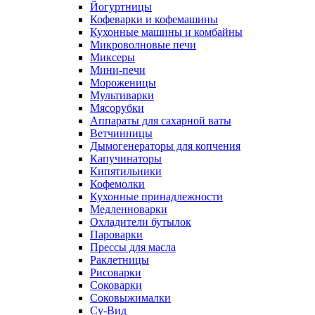
Йогуртницы
Кофеварки и кофемашины
Кухонные машины и комбайны
Микроволновые печи
Миксеры
Мини-печи
Мороженицы
Мультиварки
Мясорубки
Аппараты для сахарной ваты
Ветчинницы
Дымогенераторы для копчения
Капучинаторы
Кипятильники
Кофемолки
Кухонные принадлежности
Медленноварки
Охладители бутылок
Пароварки
Прессы для масла
Раклетницы
Рисоварки
Соковарки
Соковыжималки
Су-Вид