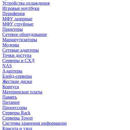
Устройства охлаждения
Игровые ноутбуки
Периферия
МФУ лазерные
МФУ струйные
Принтеры
Сетевое оборудование
Маршрутизаторы
Модемы
Сетевые адаптеры
Точки доступа
Серверы и СХД
NAS
Адаптеры
Блейд-серверы
Жесткие диски
Корпуса
Материнские платы
Память
Питание
Процессоры
Серверы Rack
Серверы Tower
Системы хранения информации
Красота и уход