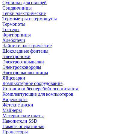
Сушилки для овощей
Сэндвичницы
Терки электрические
Термометры и термощупы
Термопоты
Тостеры
Фритюрницы
Хлебопечи
Чайники электрические
Шоколадные фонтаны
Электроножи
Электрооткрывалки
Электросковороды
Электрошашлычницы
Яйцеварки
Компьютерное оборудование
Источники бесперебойного питания
Комплектующие для компьютеров
Видеокарты
Жетские диски
Майнеры
Материнские платы
Накопители SSD
Память оперативная
Процессоры