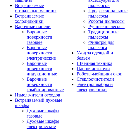
машины
аксессуары для
Встраиваемые
пылесосов
стиральные машины
Профессиональные
Встраиваемые
пылесосы
холодильники
Роботы-пылесосы
Варочные панели
Ручные пылесосы
Варочные
Традиционные
поверхности
пылесосы
газовые
Фильтры для
Варочные
пылесоса
поверхности
Уход за одеждой и
электрические
бельём
Варочные
Швейная техника
поверхности
Пароочистители
индукционные
Роботы-мойщики окон
Варочные
Стеклоочистители
поверхности
Электрошвабры и
комбинированные
электровеники
Измельчители отходов
Встраиваемый духовые
шкафы
Духовые шкафы
газовые
Духовые шкафы
электрические