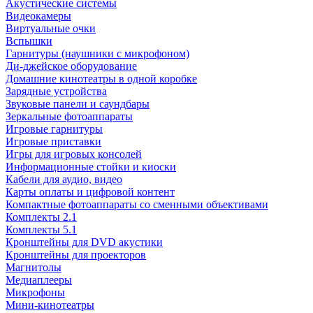
Акустические системы
Видеокамеры
Виртуальные очки
Вспышки
Гарнитуры (наушники с микрофоном)
Ди-джейское оборудование
Домашние кинотеатры в одной коробке
Зарядные устройства
Звуковые панели и саундбары
Зеркальные фотоаппараты
Игровые гарнитуры
Игровые приставки
Игры для игровых консолей
Информационные стойки и киоски
Кабели для аудио, видео
Карты оплаты и цифровой контент
Компактные фотоаппараты со сменными объективами
Комплекты 2.1
Комплекты 5.1
Кронштейны для DVD акустики
Кронштейны для проекторов
Магнитолы
Медиаплееры
Микрофоны
Мини-кинотеатры