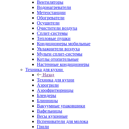
Вентиляторы
Водонагреватели
Метеостанции
Обогреватели
Осушители
Очистители воздуха
Сплит-системы
Тепловые пушки
Кондиционеры мобильные
Увлажнители воздуха
Мульти сплит-системы
Котлы отопительные
Настенные кондиционеры
Техника для кухни
Назад
Техника для кухни
Аэрогрили
Аэрофритюрницы
Блендеры
Блинницы
Вакуумные упаковщики
Вафельницы
Весы кухонные
Вспениватели для молока
Грили