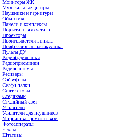
Мониторы ЖК
Музыкальные центры
Наушники и гарнитуры
Объективы
Панели и комплексы
Портативная акустика
Проекторы
Проигрыватели винила
Профессиональная акустика
Пульты ДУ
Радиобудильники
Радиоприемники
Радиосистемы
Ресиверы
Сабвуферы
Селфи палки
Синтезаторы
Стедикамы
Студийный свет
Усилители
Усилители для наушников
Устройства громкой связи
Фотоаппараты
Чехлы
Штативы