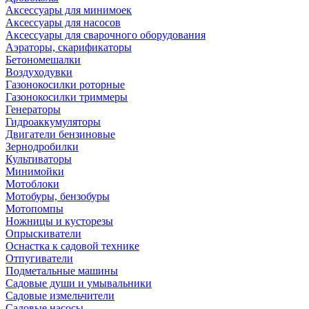
Аксессуары для минимоек
Аксессуары для насосов
Аксессуары для сварочного оборудования
Аэраторы, скарификаторы
Бетономешалки
Воздуходувки
Газонокосилки роторные
Газонокосилки триммеры
Генераторы
Гидроаккумуляторы
Двигатели бензиновые
Зернодробилки
Культиваторы
Минимойки
Мотоблоки
Мотобуры, бензобуры
Мотопомпы
Ножницы и кусторезы
Опрыскиватели
Оснастка к садовой технике
Отпугиватели
Подметальные машины
Садовые души и умывальники
Садовые измельчители
Садовые насосы