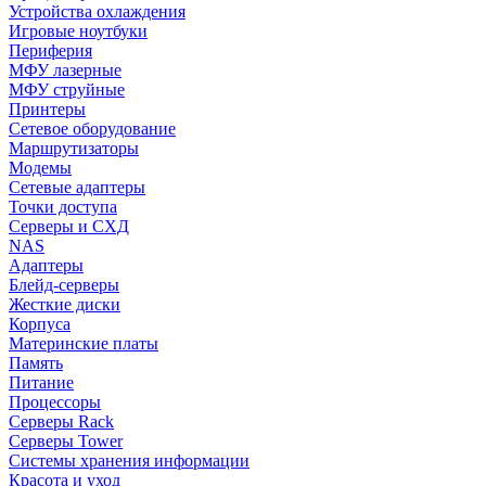
Устройства охлаждения
Игровые ноутбуки
Периферия
МФУ лазерные
МФУ струйные
Принтеры
Сетевое оборудование
Маршрутизаторы
Модемы
Сетевые адаптеры
Точки доступа
Серверы и СХД
NAS
Адаптеры
Блейд-серверы
Жесткие диски
Корпуса
Материнские платы
Память
Питание
Процессоры
Серверы Rack
Серверы Tower
Системы хранения информации
Красота и уход