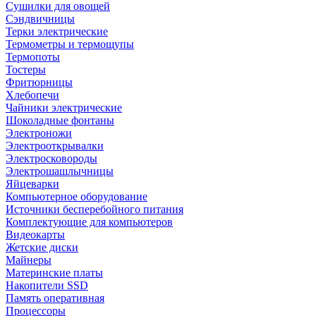
Сушилки для овощей
Сэндвичницы
Терки электрические
Термометры и термощупы
Термопоты
Тостеры
Фритюрницы
Хлебопечи
Чайники электрические
Шоколадные фонтаны
Электроножи
Электрооткрывалки
Электросковороды
Электрошашлычницы
Яйцеварки
Компьютерное оборудование
Источники бесперебойного питания
Комплектующие для компьютеров
Видеокарты
Жетские диски
Майнеры
Материнские платы
Накопители SSD
Память оперативная
Процессоры