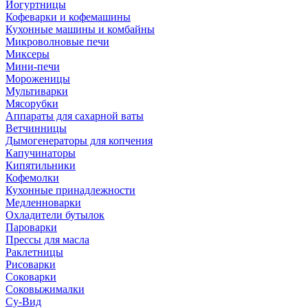
Йогуртницы
Кофеварки и кофемашины
Кухонные машины и комбайны
Микроволновые печи
Миксеры
Мини-печи
Мороженицы
Мультиварки
Мясорубки
Аппараты для сахарной ваты
Ветчинницы
Дымогенераторы для копчения
Капучинаторы
Кипятильники
Кофемолки
Кухонные принадлежности
Медленноварки
Охладители бутылок
Пароварки
Прессы для масла
Раклетницы
Рисоварки
Соковарки
Соковыжималки
Су-Вид