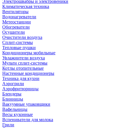
Электрошвабры и электровеники
Климатическая техника
Вентиляторы
Водонагреватели
Метеостанции
Обогреватели
Осушители
Очистители воздуха
Сплит-системы
Тепловые пушки
Кондиционеры мобильные
Увлажнители воздуха
Мульти сплит-системы
Котлы отопительные
Настенные кондиционеры
Техника для кухни
Аэрогрили
Аэрофритюрницы
Блендеры
Блинницы
Вакуумные упаковщики
Вафельницы
Весы кухонные
Вспениватели для молока
Грили